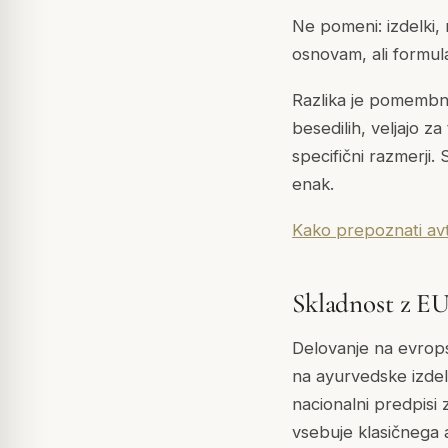
Ne pomeni: izdelki, n
osnovam, ali formul
Razlika je pomembna
besedilih, veljajo z
specifični razmerji
enak.
Kako prepoznati avt
Skladnost z EU
Delovanje na evropsk
na ayurvedske izdelk
nacionalni predpisi 
vsebuje klasičnega