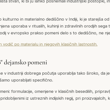
 nista stvari, ki bi ju lahko posnemali industrijski postopki, 
 kulturno in materialno dediščino v Indiji, ki je starejša 
njena uporaba v ritualih, kuhinji in zdravilnih orodjih sega t
odij v evropsko prakso pomeni delo s to dediščino, ne nje
 vodič po materialu in njegovih klasičnih lastnostih.
o" dejansko pomeni
 v industriji dobrega počutja uporablja tako široko, da je 
amo uporabljati specifično.
ni: formulacije, omenjene v klasičnih besedilih, pripravlj
ridobljenimi iz ustreznih indijskih regij, pri proizvajalcih, ki