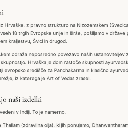
ni
 iz Hrvaške, z pravno strukturo na Nizozemskem (Svedica
vseh 18 trgih Evropske unije in širše, pošiljamo v države 
m kraljestvu, Švici in drugod.
kem odraža neposredno povezavo naših ustanoviteljev 
 skupnostjo. Hrvaška je dom rastoče skupnosti ayurvedski
tji evropsko središče za Panchakarma in klasično ayurved
režje, iz katerega je Art of Vedas zrasel.
jo naši izdelki
vedeni v Indiji. To je namerno.
 Thailam (zdravilna olja), ki jih ponujamo, Dhanwanthar