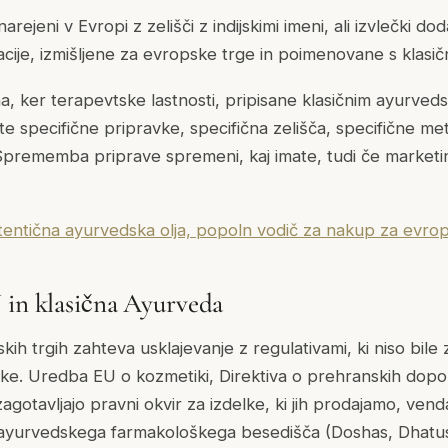
arejeni v Evropi z zelišči z indijskimi imeni, ali izvlečki d
acije, izmišljene za evropske trge in poimenovane s klasič
, ker terapevtske lastnosti, pripisane klasičnim ayurved
a te specifične pripravke, specifična zelišča, specifične m
. Sprememba priprave spremeni, kaj imate, tudi če marketi
entična ayurvedska olja, popoln vodič za nakup za evrop
 in klasična Ayurveda
ih trgih zahteva usklajevanje z regulativami, ki niso bile 
e. Uredba EU o kozmetiki, Direktiva o prehranskih dopolni
zagotavljajo pravni okvir za izdelke, ki jih prodajamo, vend
 ayurvedskega farmakološkega besedišča (Doshas, Dhatus,