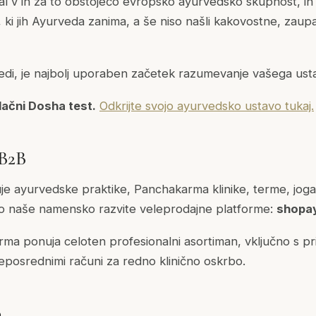
tal v in za to obstoječo evropsko ayurvedsko skupnost, in
 ki jih Ayurveda zanima, a še niso našli kakovostne, zau
edi, je najbolj uporaben začetek razumevanje vašega ust
lačni Dosha test.
Odkrijte svojo ayurvedsko ustavo tukaj.
 B2B
je ayurvedske praktike, Panchakarma klinike, terme, joga 
ko naše namensko razvite veleprodajne platforme:
shopa
rma ponuja celoten profesionalni asortiman, vključno s pri
 neposrednimi računi za redno klinično oskrbo.
o