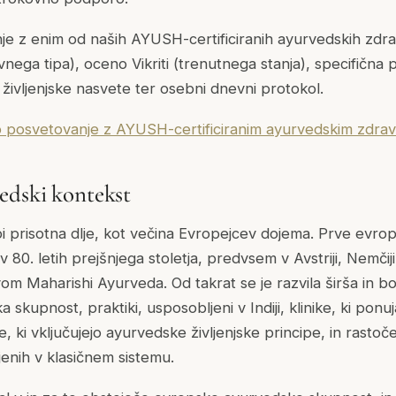
e z enim od naših AYUSH-certificiranih ayurvedskih zdra
vnega tipa), oceno Vikriti (trenutnega stanja), specifična 
n življenjske nasvete ter osebni dnevni protokol.
no posvetovanje z AYUSH-certificiranim ayurvedskim zdra
edski kontekst
i prisotna dlje, kot večina Evropejcev dojema. Prve evr
 v 80. letih prejšnjega stoletja, predvsem v Avstriji, Nemči
vom Maharishi Ayurveda. Od takrat se je razvila širša in bol
skupnost, praktiki, usposobljeni v Indiji, klinike, ki pon
le, ki vključujejo ayurvedske življenjske principe, in rastoč
jenih v klasičnem sistemu.