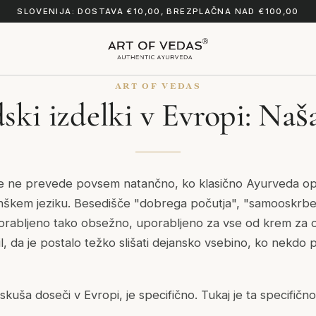
SLOVENIJA: DOSTAVA €10,00, BREZPLAČNA NAD €100,00
ART OF VEDAS
ski izdelki v Evropi: Naš
 se ne prevede povsem natančno, ko klasično Ayurveda op
škem jeziku. Besedišče "dobrega počutja", "samooskrbe"
porabljeno tako obsežno, uporabljeno za vse od krem za 
l, da je postalo težko slišati dejansko vsebino, ko nekdo
kuša doseči v Evropi, je specifično. Tukaj je ta specifično