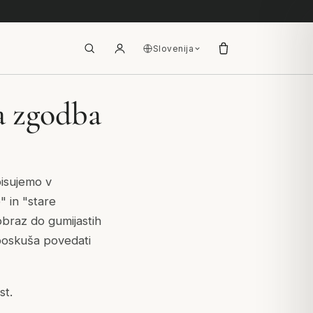
Slovenija
a zgodba
isujemo v
 in "stare
obraz do gumijastih
 poskuša povedati
st.