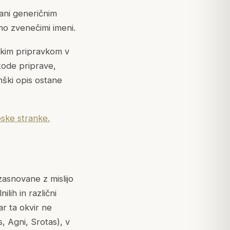
odani generičnim
no zvenečimi imeni.
skim pripravkom v
etode priprave,
nški opis ostane
ske stranke.
zasnovane z mislijo
lih in različni
ar ta okvir ne
 Agni, Srotas), v