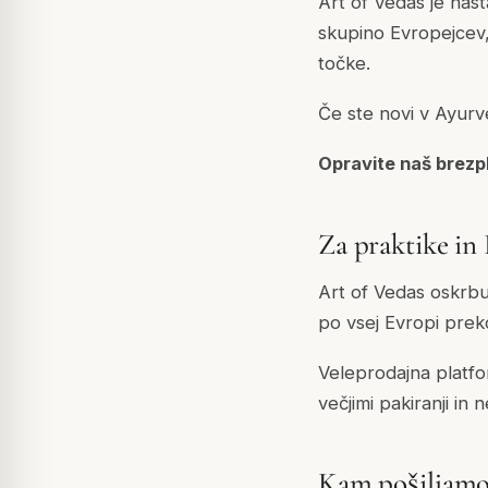
Art of Vedas je nas
skupino Evropejcev,
točke.
Če ste novi v Ayurv
Opravite naš brezp
Za praktike in
Art of Vedas oskrbu
po vsej Evropi pre
Veleprodajna platfo
večjimi pakiranji in
Kam pošiljam