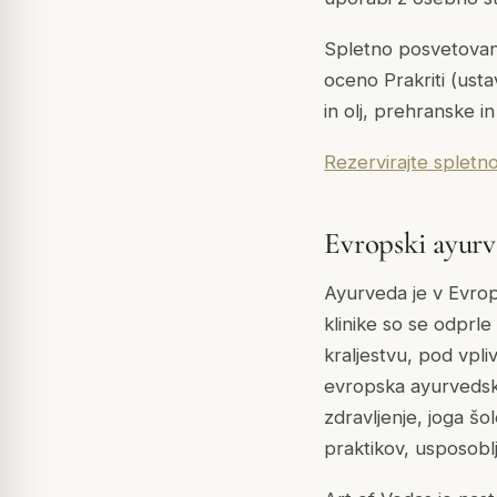
Spletno posvetovanj
oceno Prakriti (usta
in olj, prehranske i
Rezervirajte splet
Evropski ayurv
Ayurveda je v Evrop
klinike so se odprle
kraljestvu, pod vpli
evropska ayurvedska 
zdravljenje, joga šo
praktikov, usposobl