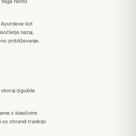
in tega nismo
od Ayurdeve kot
isočletja nazaj.
no približevanje.
skoraj izgubila
ene s klasičnimi
 so ohranili tradicijo