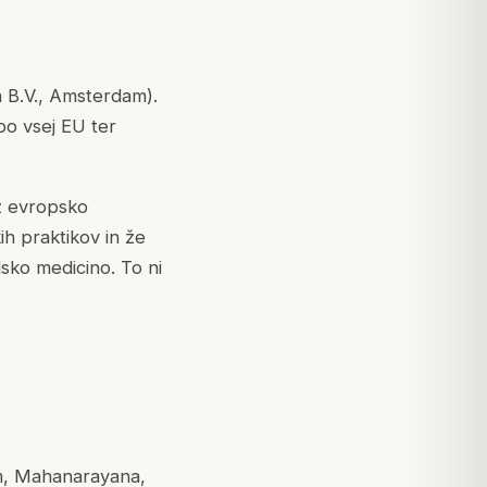
 B.V., Amsterdam).
po vsej EU ter
z evropsko
h praktikov in že
sko medicino. To ni
am, Mahanarayana,