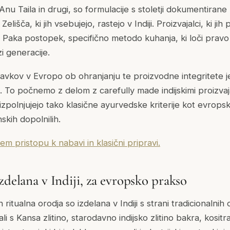
Anu Taila in drugi, so formulacije s stoletji dokumentirane 
elišča, ki jih vsebujejo, rastejo v Indiji. Proizvajalci, ki jih 
ila Paka postopek, specifično metodo kuhanja, ki loči pravo
zi generacije.
avkov v Evropo ob ohranjanju te proizvodne integritete je 
 To počnemo z delom z carefully made indijskimi proizvaja
izpolnjujejo tako klasične ayurvedske kriterije kot evrop
skih dopolnilih.
m pristopu k nabavi in klasični pripravi.
zdelana v Indiji, za evropsko prakso
ritualna orodja so izdelana v Indiji s strani tradicionalnih 
li s Kansa zlitino, starodavno indijsko zlitino bakra, kositr