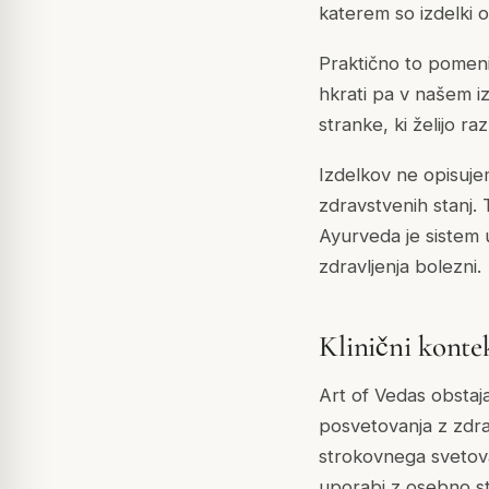
katerem so izdelki opi
Praktično to pomeni:
hkrati pa v našem i
stranke, ki želijo raz
Izdelkov ne opisujem
zdravstvenih stanj. 
Ayurveda je sistem 
zdravljenja bolezni.
Klinični konte
Art of Vedas obstaj
posvetovanja z zdra
strokovnega svetovan
uporabi z osebno s