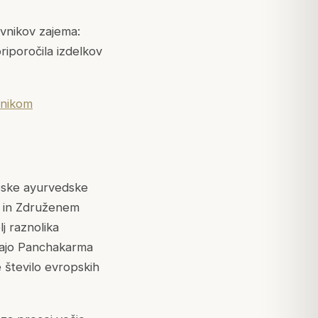
vnikov zajema:
priporočila izdelkov
vnikom
opske ayurvedske
ji in Združenem
j raznolika
ujajo Panchakarma
e število evropskih