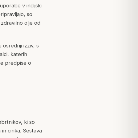
uporabe v indijski
pripravljajo, so
 zdravilno olje od
osrednji izziv, s
lci, katerih
ske predpise o
obrtnikov, ki so
a in cinka. Sestava