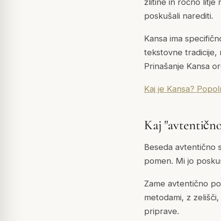
zlitine in ročno litje
poskušali narediti.
Kansa ima specifično
tekstovne tradicije, 
Prinašanje Kansa or
Kaj je Kansa? Popoln
Kaj "avtentičn
Beseda avtentično se
pomen. Mi jo poskuš
Zame avtentično pome
metodami, z zelišči, p
priprave.