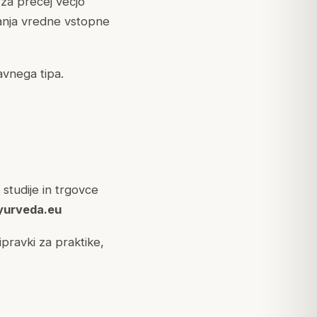
 za precej večjo
panja vredne vstopne
avnega tipa.
studije in trgovce
yurveda.eu
pravki za praktike,