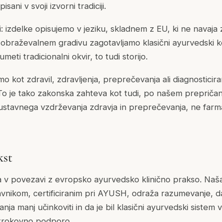
sani v svoji izvorni tradiciji.
 izdelke opisujemo v jeziku, skladnem z EU, ki ne navaja z
zobraževalnem gradivu zagotavljamo klasični ayurvedski k
umeti tradicionalni okvir, to tudi storijo.
o kot zdravil, zdravljenja, preprečevanja ali diagnosticira
To je tako zakonska zahteva kot tudi, po našem prepričanj
ustavnega vzdrževanja zdravja in preprečevanja, ne farm
kst
a v povezavi z evropsko ayurvedsko klinično prakso. Naša
vnikom, certificiranim pri AYUSH, odraža razumevanje, da
ja manj učinkoviti in da je bil klasični ayurvedski siste
trokovno podporo.