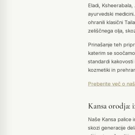
Eladi, Ksheerabala, 
ayurvedski medicini. Z
ohranili klasični Ta
zeliščnega olja, sko
Prinašanje teh pripr
katerim se soočamo.
standardi kakovosti 
kozmetiki in prehran
Preberite več o naše
Kansa orodja: i
Naše Kansa palice in 
skozi generacije dela