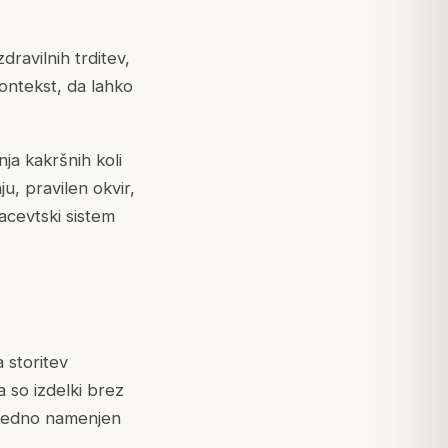
dravilnih trditev,
ontekst, da lahko
nja kakršnih koli
u, pravilen okvir,
acevtski sistem
 storitev
 so izdelki brez
m vedno namenjen