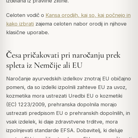
izdelana iz pravilne zlitine.
Celoten vodič o
Kansa orodjih, kaj so, kaj počnejo in
kako izbrati
zajema celoten nabor orodij in njihove
klasične uporabe.
Česa pričakovati pri naročanju prek
spleta iz Nemčije ali EU
Naročanje ayurvedskih izdelkov znotraj EU običajno
pomeni, da so izdelki izpolnili zahteve EU za uvoz,
kozmetika mora ustrezati Uredbi EU o kozmetiki
(EC) 1223/2009, prehranska dopolnila morajo
ustrezati predpisom EU o prehranskih dopolnilih, in
vsak izdelek, ki daje zdravstvene trditve, mora
izpolnjevati standarde EFSA. Dobavitelj, ki deluje