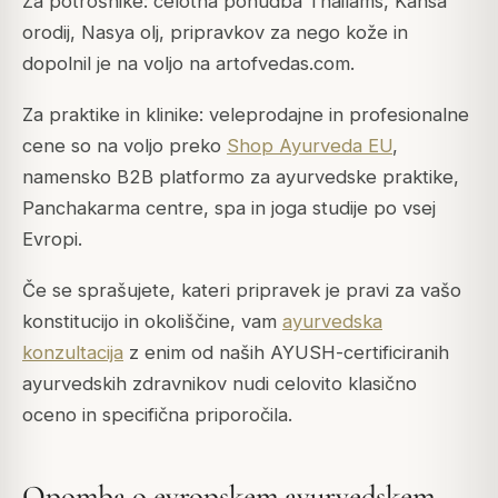
Za potrošnike: celotna ponudba Thailams, Kansa
orodij, Nasya olj, pripravkov za nego kože in
dopolnil je na voljo na artofvedas.com.
Za praktike in klinike: veleprodajne in profesionalne
cene so na voljo preko
Shop Ayurveda EU
,
namensko B2B platformo za ayurvedske praktike,
Panchakarma centre, spa in joga studije po vsej
Evropi.
Če se sprašujete, kateri pripravek je pravi za vašo
konstitucijo in okoliščine, vam
ayurvedska
konzultacija
z enim od naših AYUSH-certificiranih
ayurvedskih zdravnikov nudi celovito klasično
oceno in specifična priporočila.
Opomba o evropskem ayurvedskem