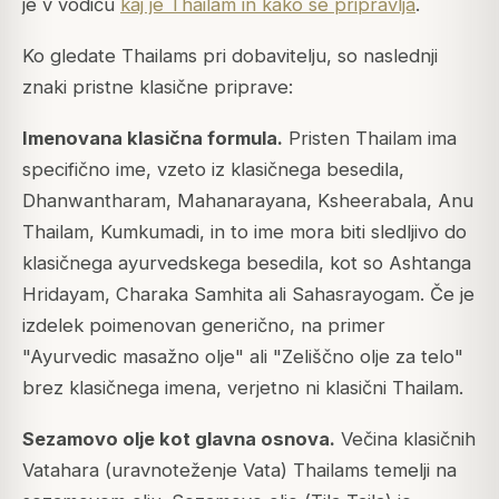
je v vodiču
kaj je Thailam in kako se pripravlja
.
Ko gledate Thailams pri dobavitelju, so naslednji
znaki pristne klasične priprave:
Imenovana klasična formula.
Pristen Thailam ima
specifično ime, vzeto iz klasičnega besedila,
Dhanwantharam, Mahanarayana, Ksheerabala, Anu
Thailam, Kumkumadi, in to ime mora biti sledljivo do
klasičnega ayurvedskega besedila, kot so Ashtanga
Hridayam, Charaka Samhita ali Sahasrayogam. Če je
izdelek poimenovan generično, na primer
"Ayurvedic masažno olje" ali "Zeliščno olje za telo"
brez klasičnega imena, verjetno ni klasični Thailam.
Sezamovo olje kot glavna osnova.
Večina klasičnih
Vatahara (uravnoteženje Vata) Thailams temelji na