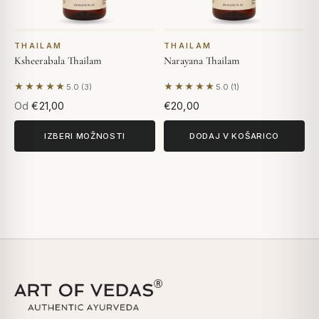
THAILAM
THAILAM
Ksheerabala Thailam
Narayana Thailam
★★★★★
★★★★★
5.0 (3)
5.0 (1)
Na podlagi 3 mnenj
Na podlagi 1 mnenja
Od
€21,00
€20,00
IZBERI MOŽNOSTI
DODAJ V KOŠARICO