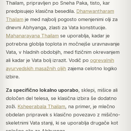
Thailam, pripravljen po Sneha Paka, tisto, kar
predpisujejo klasična besedila.
Dhanwantharam
Thailam
je med najbolj pogosto omenjenimi olji za
dnevni Abhyanga, zlasti za Vata konstitucije.
Mahanarayana Thailam
se uporablja, kadar je
potrebna globlja toplota in močnejše uravnavanje
Vata, v hladnih obdobjih, med fizičnim okrevanjem
ali kadar je Vata bolj izrazit. Vodič po
ogrevalnih
ayurvedskih masažnih oljih
zajema celotno logiko
izbire.
Za specifično lokalno uporabo
, sklepi, mišice ali
določen del telesa, se klasična izbira še dodatno
zoži.
Ksheerabala Thailam
, na primer, je mlečno
obdelan pripravek s klasično povezavo z mišično-
skeletnimi Vata stanji, ki se uporablja drugače kot
splošno olje za Abhyanga.