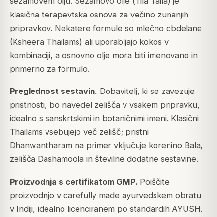
sezamovem olju. Sezamovo olje (
Tila Taila
) je
klasična terapevtska osnova za večino zunanjih
pripravkov. Nekatere formule so mlečno obdelane
(Ksheera Thailams) ali uporabljajo kokos v
kombinaciji, a osnovno olje mora biti imenovano in
primerno za formulo.
Preglednost sestavin.
Dobavitelj, ki se zavezuje
pristnosti, bo navedel zelišča v vsakem pripravku,
idealno s sanskrtskimi in botaničnimi imeni. Klasični
Thailams vsebujejo več zelišč; pristni
Dhanwantharam na primer vključuje korenino Bala,
zelišča Dashamoola in številne dodatne sestavine.
Proizvodnja s certifikatom GMP.
Poiščite
proizvodnjo v carefully made ayurvedskem obratu
v Indiji, idealno licenciranem po standardih AYUSH.