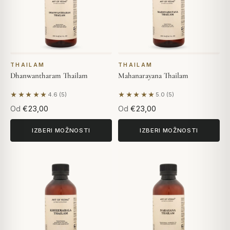
THAILAM
THAILAM
Dhanwantharam Thailam
Mahanarayana Thailam
★★★★★
★★★★★
4.6 (5)
5.0 (5)
Na podlagi 5 mnenj
Na podlagi 5 mnenj
Od
€23,00
Od
€23,00
IZBERI MOŽNOSTI
IZBERI MOŽNOSTI