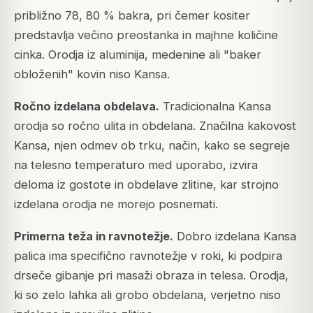
približno 78, 80 % bakra, pri čemer kositer
predstavlja večino preostanka in majhne količine
cinka. Orodja iz aluminija, medenine ali "baker
obloženih" kovin niso Kansa.
Ročno izdelana obdelava.
Tradicionalna Kansa
orodja so ročno ulita in obdelana. Značilna kakovost
Kansa, njen odmev ob trku, način, kako se segreje
na telesno temperaturo med uporabo, izvira
deloma iz gostote in obdelave zlitine, kar strojno
izdelana orodja ne morejo posnemati.
Primerna teža in ravnotežje.
Dobro izdelana Kansa
palica ima specifično ravnotežje v roki, ki podpira
drseče gibanje pri masaži obraza in telesa. Orodja,
ki so zelo lahka ali grobo obdelana, verjetno niso