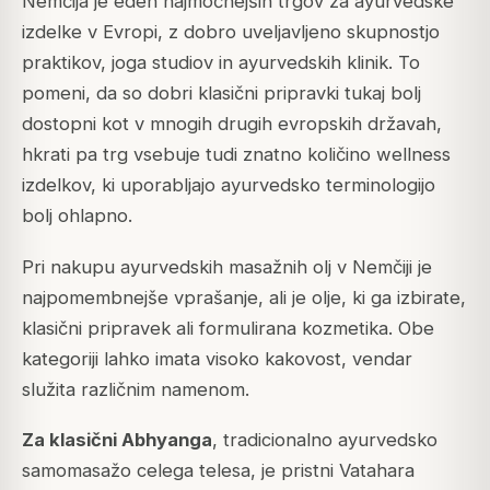
Nemčija je eden najmočnejših trgov za ayurvedske
izdelke v Evropi, z dobro uveljavljeno skupnostjo
praktikov, joga studiov in ayurvedskih klinik. To
pomeni, da so dobri klasični pripravki tukaj bolj
dostopni kot v mnogih drugih evropskih državah,
hkrati pa trg vsebuje tudi znatno količino wellness
izdelkov, ki uporabljajo ayurvedsko terminologijo
bolj ohlapno.
Pri nakupu ayurvedskih masažnih olj v Nemčiji je
najpomembnejše vprašanje, ali je olje, ki ga izbirate,
klasični pripravek ali formulirana kozmetika. Obe
kategoriji lahko imata visoko kakovost, vendar
služita različnim namenom.
Za klasični Abhyanga
, tradicionalno ayurvedsko
samomasažo celega telesa, je pristni Vatahara