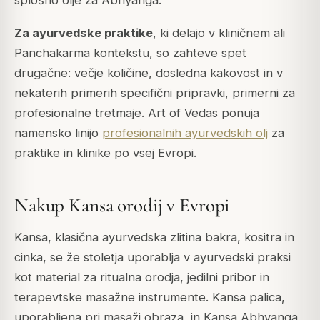
Za ayurvedske praktike
, ki delajo v kliničnem ali
Panchakarma kontekstu, so zahteve spet
drugačne: večje količine, dosledna kakovost in v
nekaterih primerih specifični pripravki, primerni za
profesionalne tretmaje. Art of Vedas ponuja
namensko linijo
profesionalnih ayurvedskih olj
za
praktike in klinike po vsej Evropi.
Nakup Kansa orodij v Evropi
Kansa, klasična ayurvedska zlitina bakra, kositra in
cinka, se že stoletja uporablja v ayurvedski praksi
kot material za ritualna orodja, jedilni pribor in
terapevtske masažne instrumente. Kansa palica,
uporabljena pri masaži obraza, in Kansa Abhyanga