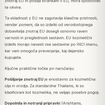
znotraj EU in pošilja strankam v EU, mora spoštovati
te okvire.
Ta skladnost z EU ne zagotavlja klasične pristnosti,
vendar pomeni, da so izdelki od verodostojnega
dobavitelja znotraj EU dosegli osnovno raven
varnosti in preglednosti sestavin. EU kozmetični
izdelki morajo navesti vse sestavine po INCI imenu,
kar vam omogoča preverjanje, kaj dejansko
kupujete.
Ključne praktične točke pri naročanju:
Pošiljanje znotraj EU
je enostavno za kozmetična
olja in orodja. Za standardne Thailams, ki so
klasificirani kot kozmetika, ne veljajo posebni pogoji.
Dopolnila in notranji pripravki
(Arishtams,