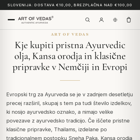
SLOVENIJA: DOSTAVA €10,00, BREZPLAČNA NAD €100,00
ART OF VEDAS
Kje kupiti pristna Ayurvedic
olja, Kansa orodja in klasične
pripravke v Nemčiji in Evropi
Evropski trg za Ayurveda se je v zadnjem desetletju
precej razširil, skupaj s tem pa tudi število izdelkov,
ki nosijo ayurvedsko oznako, a nimajo velike
povezave z ayurvedsko tradicijo. Če iščete pristne
klasične pripravke, Thailams, izdelane po
tradicionalnem postopku Sneha Paka, Kansa orodja