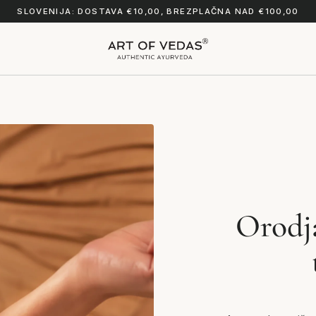
SLOVENIJA: DOSTAVA €10,00, BREZPLAČNA NAD €100,00
Orodj