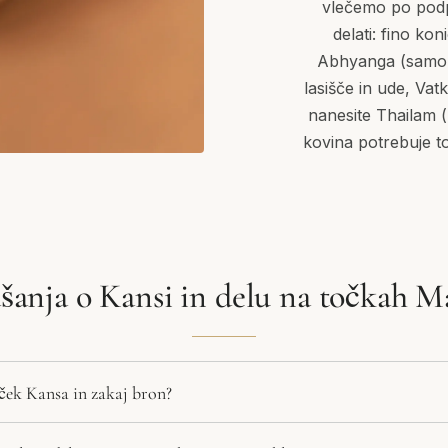
vlečemo po podpl
delati: fino k
Abhyanga (samom
lasišče in ude, Vat
nanesite Thailam (
kovina potrebuje to 
šanja o Kansi in delu na točkah 
ček Kansa in zakaj bron?