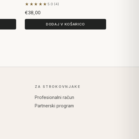
★★★★★
5.0 (4)
Na podlagi 4 mnenj
€38,00
DODAJ V KOŠARICO
ZA STROKOVNJAKE
Profesionalni račun
Partnerski program