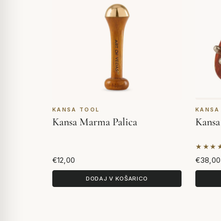
KANSA TOOL
KANSA
Kansa Marma Palica
Kansa 
★★★
Na pod
€12,00
€38,00
DODAJ V KOŠARICO