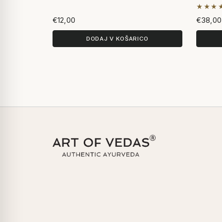
★★★
Na pod
€12,00
€38,00
DODAJ V KOŠARICO