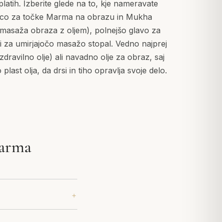
atih. Izberite glede na to, kje nameravate
onico za točke Marma na obrazu in Mukha
asaža obraza z oljem), polnejšo glavo za
ki za umirjajočo masažo stopal. Vedno najprej
zdravilno olje) ali navadno olje za obraz, saj
plast olja, da drsi in tiho opravlja svoje delo.
Marma