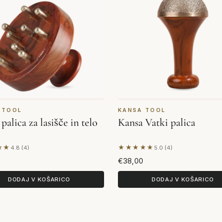
 TOOL
KANSA TOOL
palica za lasišče in telo
Kansa Vatki palica
★★
★★★★★
4.8 (4)
5.0 (4)
lagi 4 mnenj
Na podlagi 4 mnenj
€38,00
DODAJ V KOŠARICO
DODAJ V KOŠARICO