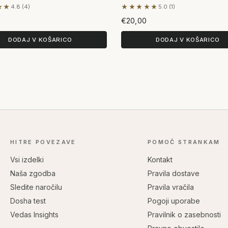
★★
★★★★★
4.8 (4)
5.0 (1)
lagi 4 mnenj
Na podlagi 1 mnenja
€20,00
DODAJ V KOŠARICO
DODAJ V KOŠARICO
HITRE POVEZAVE
POMOČ STRANKAM
Vsi izdelki
Kontakt
Naša zgodba
Pravila dostave
Sledite naročilu
Pravila vračila
Dosha test
Pogoji uporabe
Vedas Insights
Pravilnik o zasebnosti