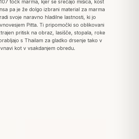
107 točk marma, kjer se srečajo mišica, kost
nsa pa je že dolgo izbrani material za marma
di svoje naravno hladilne lastnosti, ki jo
novesjem Pitta. Ti pripomočki so oblikovani
trajen pritisk na obraz, lasišče, stopala, roke
porabljajo s Thailam za gladko drsenje tako v
vnavi kot v vsakdanjem obredu.