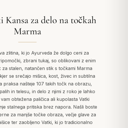
 Kansa za delo na točkah
Marma
a zlitina, ki jo Ayurveda že dolgo ceni za
pomočki, zbrani tukaj, so oblikovani z enim
za stalen, natančen stik s točkami Marma
 kjer se srečajo mišica, kost, živec in subtilna
na praksa našteje 107 takih točk na obrazu,
palih in telesu, in delo z njimi z roko je lahko
 vam obtežena paličica ali kupolasta Vatki
e stalnega pritiska brez napora. Našli boste
imerne za manjše točke obraza, večje glave za
mišice ter zaobljeno Vatki, ki jo tradicionalno