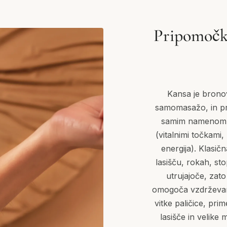
Pripomočki
Kansa je bronov
samomasažo, in pri
samim namenom: 
(vitalnimi točkami,
energija). Klasič
lasišču, rokah, sto
utrujajoče, zato
omogoča vzdrževanj
vitke paličice, pr
lasišče in velike 