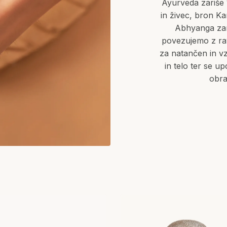
Ayurveda zariše 
in živec, bron Ka
Abhyanga zara
povezujemo z rav
za natančen in vz
in telo ter se u
obra