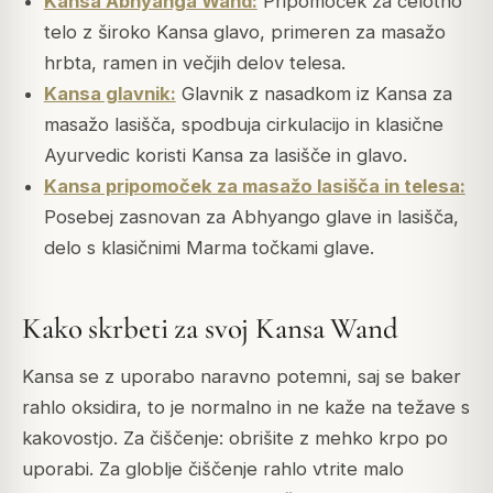
Kansa Abhyanga Wand:
Pripomoček za celotno
telo z široko Kansa glavo, primeren za masažo
hrbta, ramen in večjih delov telesa.
Kansa glavnik:
Glavnik z nasadkom iz Kansa za
masažo lasišča, spodbuja cirkulacijo in klasične
Ayurvedic koristi Kansa za lasišče in glavo.
Kansa pripomoček za masažo lasišča in telesa:
Posebej zasnovan za Abhyango glave in lasišča,
delo s klasičnimi Marma točkami glave.
Kako skrbeti za svoj Kansa Wand
Kansa se z uporabo naravno potemni, saj se baker
rahlo oksidira, to je normalno in ne kaže na težave s
kakovostjo. Za čiščenje: obrišite z mehko krpo po
uporabi. Za globlje čiščenje rahlo vtrite malo