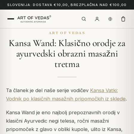
SLOVENIJA: DOSTAVA €10,00, BREZPLAČNA NAD €100,00
ART OF VEDAS
Kansa Wand: Klasično orodje za
ayurvedski obrazni masažni
tretma
Ta članek je del naše serije vodičev
Kansa Vatki:
Vodnik po klasičnih masažnih pripomočkih iz sklede
.
Kansa Wand je eno najbolj prepoznavnih orodij v
klasični Ayurvedic negi telesa, ročni masažni
pripomoček z glavo v obliki kupole, ulito iz Kansa,