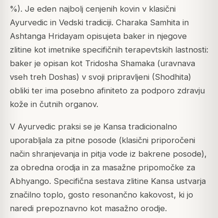
%). Je eden najbolj cenjenih kovin v klasični
Ayurvedic in Vedski tradiciji. Charaka Samhita in
Ashtanga Hridayam opisujeta baker in njegove
zlitine kot imetnike specifičnih terapevtskih lastnosti:
baker je opisan kot Tridosha Shamaka (uravnava
vseh treh Doshas) v svoji pripravljeni (Shodhita)
obliki ter ima posebno afiniteto za podporo zdravju
kože in čutnih organov.
V Ayurvedic praksi se je Kansa tradicionalno
uporabljala za pitne posode (klasični priporočeni
način shranjevanja in pitja vode iz bakrene posode),
za obredna orodja in za masažne pripomočke za
Abhyango. Specifična sestava zlitine Kansa ustvarja
značilno toplo, gosto resonančno kakovost, ki jo
naredi prepoznavno kot masažno orodje.