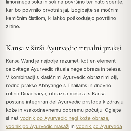
limoninega soka in soli na površino ter nato sperite,
kar bo povrnilo prvotni sijaj. Izogibajte se močnim
kemičnim čistilom, ki lahko poškodujejo površino
zlitine.
Kansa v širši Ayurvedic ritualni praksi
Kansa Wand je najbolje razumeti kot en element
celovitega Ayurvedic rituala nege obraza in telesa.
V kombinaciji s klasičnimi Ayurvedic obraznimi olji,
redno prakso Abhyange s Thailams in dnevno
rutino Dinacharya, obrazna masaža s Kansa
postane integriran del Ayurvedic pristopa k zdravju
kože in vsakodnevnemu dobremu počutju. Oglejte
si naš
vodnik po Ayurvedic negi kože obraza
,
vodnik po Ayurvedic masaži
in
vodnik po Ayurveda