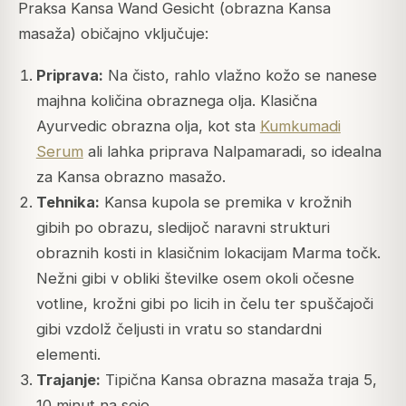
Praksa Kansa Wand Gesicht (obrazna Kansa
masaža) običajno vključuje:
Priprava:
Na čisto, rahlo vlažno kožo se nanese
majhna količina obraznega olja. Klasična
Ayurvedic obrazna olja, kot sta
Kumkumadi
Serum
ali lahka priprava Nalpamaradi, so idealna
za Kansa obrazno masažo.
Tehnika:
Kansa kupola se premika v krožnih
gibih po obrazu, sledijoč naravni strukturi
obraznih kosti in klasičnim lokacijam Marma točk.
Nežni gibi v obliki številke osem okoli očesne
votline, krožni gibi po licih in čelu ter spuščajoči
gibi vzdolž čeljusti in vratu so standardni
elementi.
Trajanje:
Tipična Kansa obrazna masaža traja 5,
10 minut na sejo.