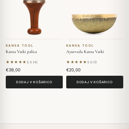
KANSA TOOL
KANSA TOOL
Kansa Vatki palica
Ayurveda Kansa Vatki
★★★★★
★★★★★
5.0 (4)
5.0 (1)
Na podlagi 4 mnenj
Na podlagi 1 mnenja
€38,00
€20,00
DODAJ V KOŠARICO
DODAJ V KOŠARICO