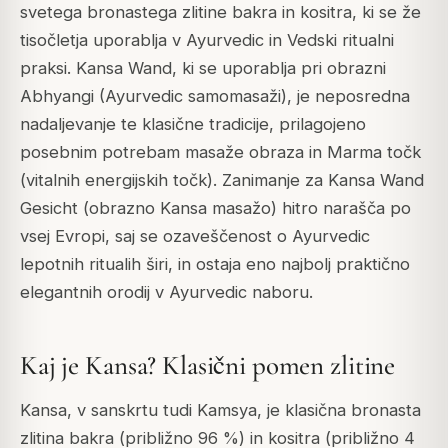
svetega bronastega zlitine bakra in kositra, ki se že
tisočletja uporablja v Ayurvedic in Vedski ritualni
praksi. Kansa Wand, ki se uporablja pri obrazni
Abhyangi (Ayurvedic samomasaži), je neposredna
nadaljevanje te klasične tradicije, prilagojeno
posebnim potrebam masaže obraza in Marma točk
(vitalnih energijskih točk). Zanimanje za Kansa Wand
Gesicht (obrazno Kansa masažo) hitro narašča po
vsej Evropi, saj se ozaveščenost o Ayurvedic
lepotnih ritualih širi, in ostaja eno najbolj praktično
elegantnih orodij v Ayurvedic naboru.
Kaj je Kansa? Klasični pomen zlitine
Kansa, v sanskrtu tudi Kamsya, je klasična bronasta
zlitina bakra (približno 96 %) in kositra (približno 4