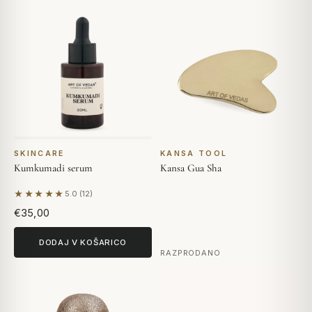
SKINCARE
KANSA TOOL
Kumkumadi serum
Kansa Gua Sha
★★★★★
5.0 (12)
Na podlagi 12 mnenj
€35,00
DODAJ V KOŠARICO
RAZPRODANO