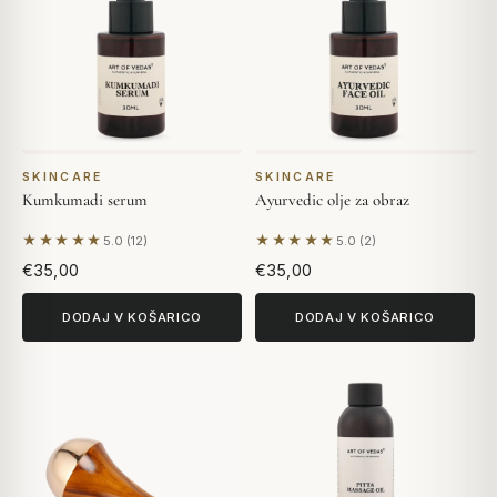
SKINCARE
SKINCARE
Kumkumadi serum
Ayurvedic olje za obraz
★★★★★
★★★★★
5.0 (12)
5.0 (2)
Na podlagi 12 mnenj
Na podlagi 2 mnenj
€35,00
€35,00
DODAJ V KOŠARICO
DODAJ V KOŠARICO