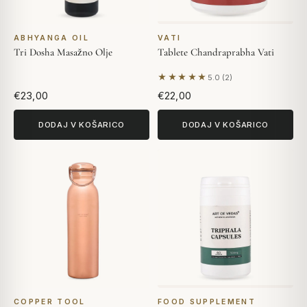
ABHYANGA OIL
VATI
Tri Dosha Masažno Olje
Tablete Chandraprabha Vati
★★★★★
5.0 (2)
Na podlagi 2 mnenj
€23,00
€22,00
DODAJ V KOŠARICO
DODAJ V KOŠARICO
COPPER TOOL
FOOD SUPPLEMENT