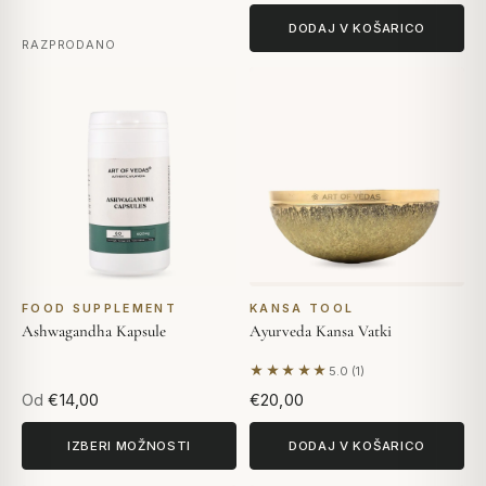
DODAJ V KOŠARICO
RAZPRODANO
FOOD SUPPLEMENT
KANSA TOOL
Ashwagandha Kapsule
Ayurveda Kansa Vatki
★★★★★
5.0 (1)
Na podlagi 1 mnenja
Od
€14,00
€20,00
IZBERI MOŽNOSTI
DODAJ V KOŠARICO