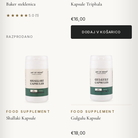
Baker steklenica
Kapsule Triphala
★★★★★
5.0 (1)
Na podlagi 1 mnenja
€16,00
DODAJ V KOŠARICO
RAZPRODANO
FOOD SUPPLEMENT
FOOD SUPPLEMENT
Shallaki Kapsule
Gulgulu Kapsule
€18,00