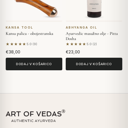
KANSA TOOL
ABHYANGA OIL
Kansa palica - obojestranska
Ayurvedic masažno olje - Pitta
Dosha
★★★★★
★★★★★
5.0 (9)
5.0 (2)
Na podlagi 9 mnenj
Na podlagi 2 mnenj
€38,00
€23,00
DODAJ V KOŠARICO
DODAJ V KOŠARICO