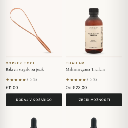
COPPER TOOL
THAILAM
Bakren strgalo za jezik
Mahanarayana Thailam
★★★★★
★★★★★
5.0 (3)
5.0 (5)
Na podlagi 3 mnenj
Na podlagi 5 mnenj
€11,00
Od
€23,00
DODAJ V KOŠARICO
IZBERI MOŽNOSTI