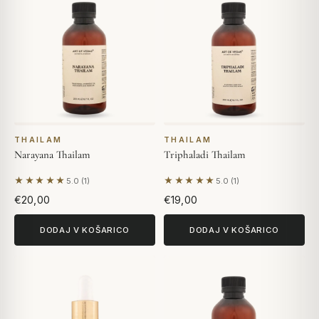
THAILAM
THAILAM
Narayana Thailam
Triphaladi Thailam
★★★★★
★★★★★
5.0 (1)
5.0 (1)
Na podlagi 1 mnenja
Na podlagi 1 mnenja
€20,00
€19,00
DODAJ V KOŠARICO
DODAJ V KOŠARICO