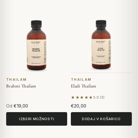
THAILAM
THAILAM
Brahmi Thailam
Eladi Thailam
★★★★★
5.0 (3)
Na podlagi 3 mnenj
Od
€19,00
€20,00
IZBERI MOŽNOSTI
DODAJ V KOŠARICO