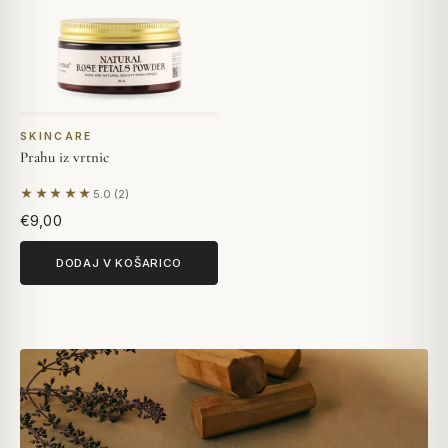
SKINCARE
Prahu iz vrtnic
★★★★★
5.0 (2)
Na podlagi 2 mnenj
€9,00
DODAJ V KOŠARICO