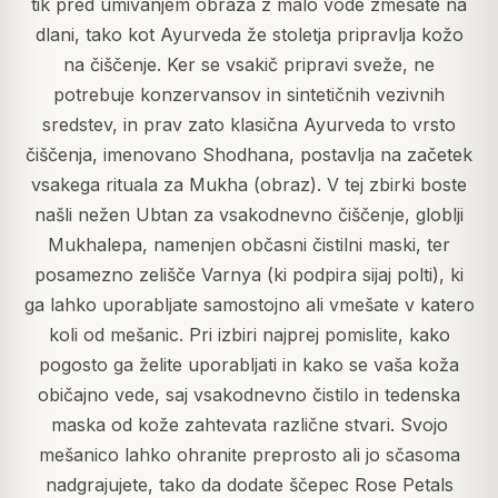
tik pred umivanjem obraza z malo vode zmešate na
dlani, tako kot Ayurveda že stoletja pripravlja kožo
na čiščenje. Ker se vsakič pripravi sveže, ne
potrebuje konzervansov in sintetičnih vezivnih
sredstev, in prav zato klasična Ayurveda to vrsto
čiščenja, imenovano Shodhana, postavlja na začetek
vsakega rituala za Mukha (obraz). V tej zbirki boste
našli nežen Ubtan za vsakodnevno čiščenje, globlji
Mukhalepa, namenjen občasni čistilni maski, ter
posamezno zelišče Varnya (ki podpira sijaj polti), ki
ga lahko uporabljate samostojno ali vmešate v katero
koli od mešanic. Pri izbiri najprej pomislite, kako
pogosto ga želite uporabljati in kako se vaša koža
običajno vede, saj vsakodnevno čistilo in tedenska
maska od kože zahtevata različne stvari. Svojo
mešanico lahko ohranite preprosto ali jo sčasoma
nadgrajujete, tako da dodate ščepec Rose Petals