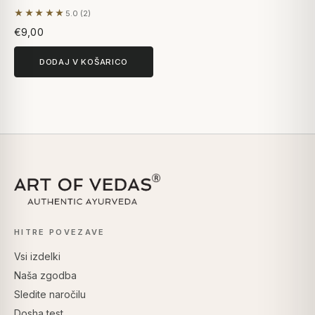
★★★★★
5.0 (2)
Na podlagi 2 mnenj
€9,00
DODAJ V KOŠARICO
HITRE POVEZAVE
Vsi izdelki
Naša zgodba
Sledite naročilu
Dosha test