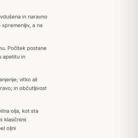
navdušena in naravno
e spremenljiv, a na
umu. Počitek postane
 apetitu in
jenje; vitko ali
avo; in občutljivost
ilna olja, kot sta
i klasičnimi
l oljni