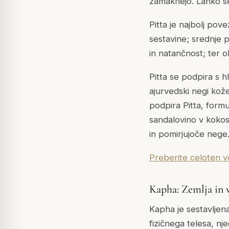
zamaknejo. Lahko se 
Pitta je najbolj pov
sestavine; srednje 
in natančnost; ter o
Pitta se podpira s hl
ajurvedski negi kože 
podpira Pitta, formu
sandalovino v kokoso
in pomirjujoče nege
Preberite celoten v
Kapha: Zemlja in 
Kapha je sestavljena
fizičnega telesa, n