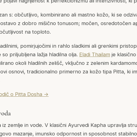
pojavi nagnjenost k perfekcionizmu ali intenzivnosti, ki pr
ezan s: občutljivo, kombinirano ali mastno kožo, ki se odziv
postavo z dobro mišično tonusom; močen, osredotočen ape
bčutljivost na toploto.
adilnimi, pomirjujočimi in rahlo sladkimi ali grenkimi pristopi
so priljubljena lažja hladilna olja.
Eladi Thailam
je klasično
lirano okoli hladilnih zelišč, vključno z zelenim kardamom
vi osnovi, tradicionalno primerno za kožo tipa Pitta, ki ima
.
odič o Pitta Dosha →
voda
 iz zemlje in vode. V klasični Ayurvedi Kapha upravlja stru
jegovo mazanje, imunsko odpornost in sposobnost stabilnost