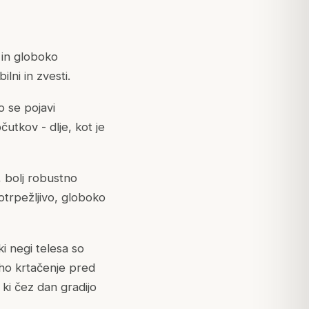
 in globoko
lni in zvesti.
o se pojavi
čutkov - dlje, kot je
, bolj robustno
otrpežljivo, globoko
i negi telesa so
suho krtačenje pred
 ki čez dan gradijo