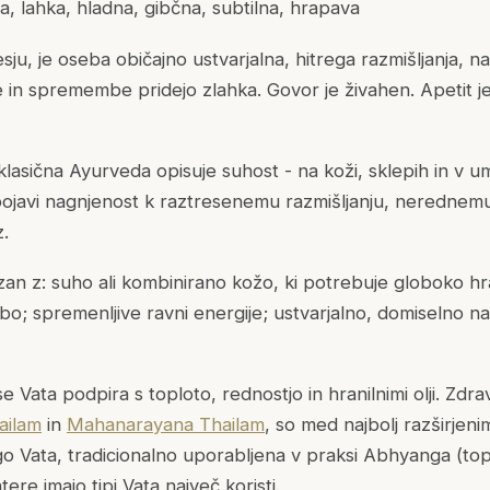
, lahka, hladna, gibčna, subtilna, hrapava
sju, je oseba običajno ustvarjalna, hitrega razmišljanja, 
je in spremembe pridejo zlahka. Govor je živahen. Apetit j
klasična Ayurveda opisuje suhost - na koži, sklepih in v 
ojavi nagnjenost k raztresenemu razmišljanju, nerednemu
z.
zan z: suho ali kombinirano kožo, ki potrebuje globoko hran
o; spremenljive ravni energije; ustvarjalno, domiselno nar
e Vata podpira s toploto, rednostjo in hranilnimi olji. Zdrav
ailam
in
Mahanarayana Thailam
, so med najbolj razširjenim
o Vata, tradicionalno uporabljena v praksi Abhyanga (tope
re imajo tipi Vata največ koristi.