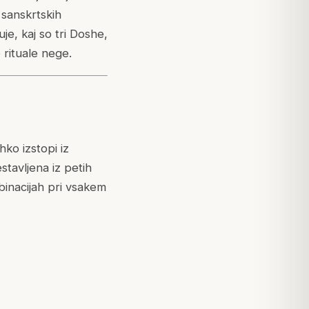
 sanskrtskih
je, kaj so tri Doshe,
rituale nege.
ko izstopi iz
stavljena iz petih
binacijah pri vsakem