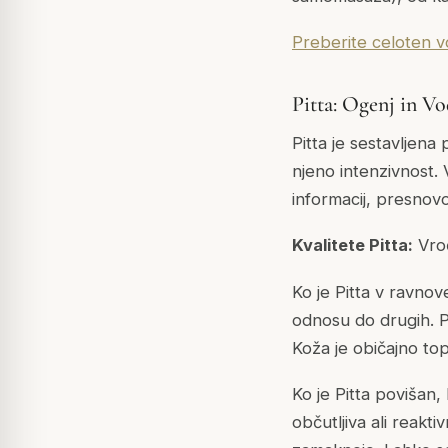
Preberite celoten 
Pitta: Ogenj in V
Pitta je sestavljen
njeno intenzivnost.
informacij, presnov
Kvalitete Pitta:
Vroč
Ko je Pitta v ravnov
odnosu do drugih. 
Koža je običajno topl
Ko je Pitta povišan
občutljiva ali reakt