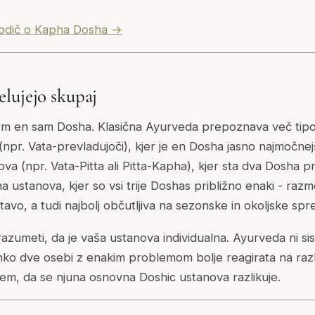
vodič o Kapha Dosha →
lujejo skupaj
sem en sam Dosha. Klasična Ayurveda prepoznava več tip
npr. Vata-prevladujoči), kjer je en Dosha jasno najmočnejš
a (npr. Vata-Pitta ali Pitta-Kapha), kjer sta dva Dosha p
čna ustanova, kjer so vsi trije Doshas približno enaki - raz
avo, a tudi najbolj občutljiva na sezonske in okoljske s
zumeti, da je vaša ustanova individualna. Ayurveda ni sist
ko dve osebi z enakim problemom bolje reagirata na različ
 tem, da se njuna osnovna Doshic ustanova razlikuje.