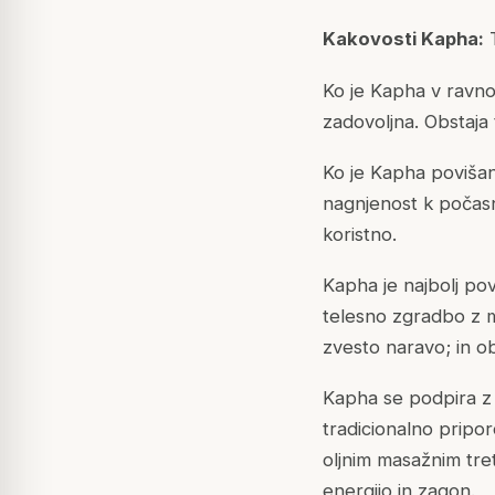
Kakovosti Kapha:
T
Ko je Kapha v ravno
zadovoljna. Obstaja 
Ko je Kapha povišan
nagnjenost k počasno
koristno.
Kapha je najbolj pov
telesno zgradbo z m
zvesto naravo; in ob
Kapha se podpira z l
tradicionalno pripor
oljnim masažnim tret
energijo in zagon.