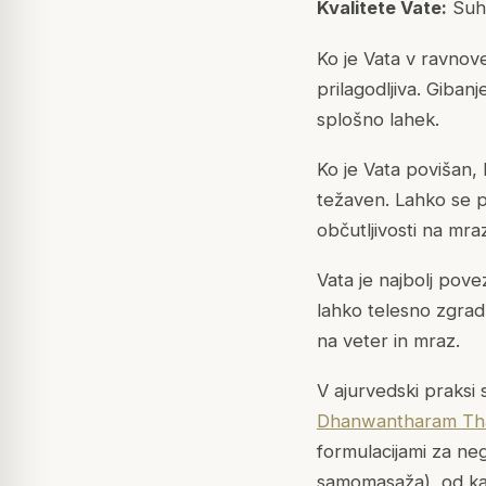
Kvalitete Vate:
Suha
Ko je Vata v ravnove
prilagodljiva. Giban
splošno lahek.
Ko je Vata povišan, 
težaven. Lahko se p
občutljivosti na mra
Vata je najbolj pove
lahko telesno zgradb
na veter in mraz.
V ajurvedski praksi s
Dhanwantharam Th
formulacijami za neg
samomasaža), od kate