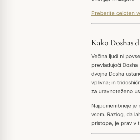
Preberite celoten 
Kako Doshas de
Večina ljudi ni pov
prevladujoči Dosha (
dvojna Dosha ustanov
vplivna; in tridoshi
za uravnoteženo ust
Najpomembneje je ra
vsem. Razlog, da lah
pristope, je prav v