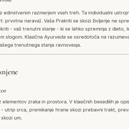
z edinstvenim razmerjem vseh treh. Ta individualni ustrojn
rt: prvotna narava). Vaša Prakriti se skozi življenje ne spr
kriti - vaš trenutni stanje - ki se lahko spreminja z dieto,
skim slogom. Klasična Ayurveda se osredotoča na razumev
ašega trenutnega stanja ravnovesja.
snjene
tor
z elementov zraka in prostora. V klasičnih besedilih je opis
 - utrip srca, premikanje hrane skozi prebavni trakt, prev
i skozi um.