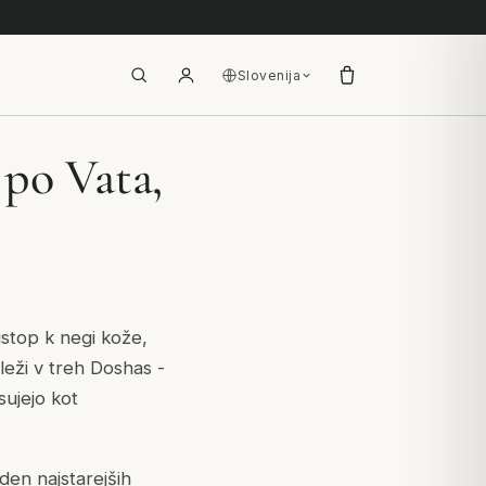
Slovenija
 po Vata,
istop k negi kože,
leži v treh Doshas -
sujejo kot
den najstarejših