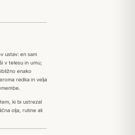
ov ustav: en sam
i v telesu in umu;
ribližno enako
meroma redka in velja
premembe.
em, ki bi ustrezal
na olja, rutine ali