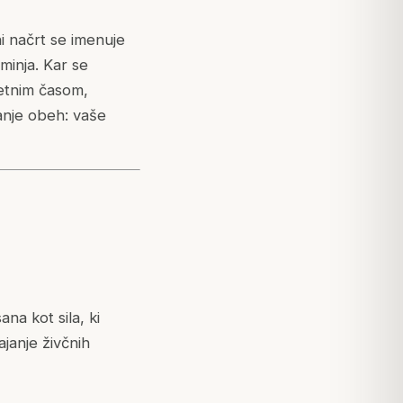
i načrt se imenuje
eminja. Kar se
 letnim časom,
anje obeh: vaše
ana kot sila, ki
ajanje živčnih