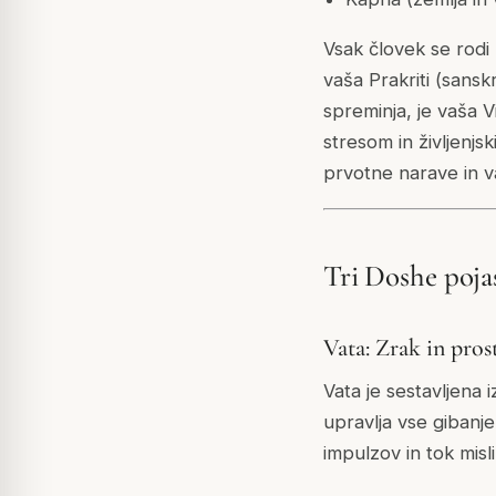
Vsak človek se rodi 
vaša Prakriti (sansk
spreminja, je vaša Vi
stresom in življenj
prvotne narave in v
Tri Doshe poja
Vata: Zrak in pros
Vata je sestavljena i
upravlja vse gibanje
impulzov in tok misl