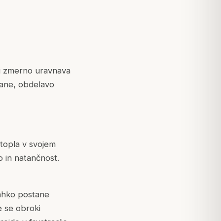
ki zmerno uravnava
rane, obdelavo
 topla v svojem
 in natančnost.
lahko postane
e se obroki