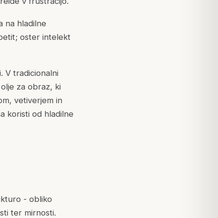
eide v frustracijo.
a na hladilne
tit; oster intelekt
. V tradicionalni
 olje za obraz, ki
om, vetiverjem in
 koristi od hladilne
kturo - obliko
i ter mirnosti.