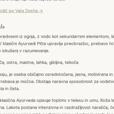
vodič po Vata Dosha →
oda
a predvsem iz ognja, z vodo kot sekundarnim elementom, 
 V klasični Ayurvedi Pitta upravlja preobrazbo, prebavo h
o izkušenj v razumevanje.
a, ostra, mastna, lahka, gibljiva, tekoča
esju, je oseba običajno osredotočena, jasna, motivirana in
Prebava je močna. Obstaja naravna sposobnost za vodstvo
a in čista.
, klasična Ayurveda opisuje toploto v telesu in umu. Koža 
ivna. Lakota postane intenzivna in razdražljivost narašča, č