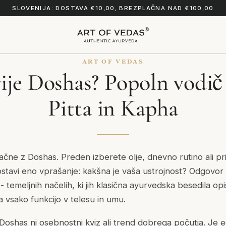
SLOVENIJA: DOSTAVA €10,00, BREZPLAČNA NAD €100,00
ART OF VEDAS
rije Doshas? Popoln vodič
Pitta in Kapha
ačne z Doshas. Preden izberete olje, dnevno rutino ali pr
stavi eno vprašanje: kakšna je vaša ustrojnost? Odgovor 
- temeljnih načelih, ki jih klasična ayurvedska besedila opi
za vsako funkcijo v telesu in umu.
oshas ni osebnostni kviz ali trend dobrega počutja. Je e