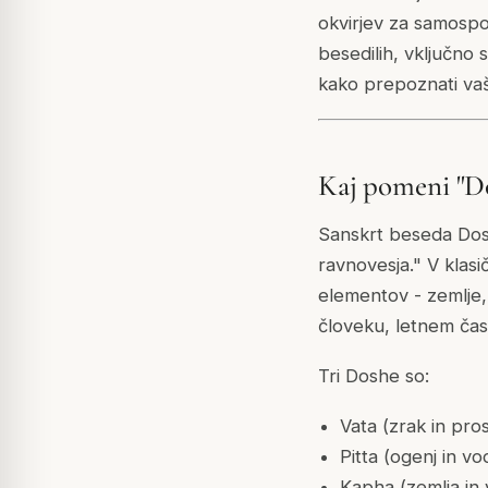
okvirjev za samospo
besedilih, vključno 
kako prepoznati vaš
Kaj pomeni "D
Sanskrt beseda Dosha
ravnovesja." V klasi
elementov - zemlje, 
človeku, letnem času
Tri Doshe so:
Vata (zrak in pro
Pitta (ogenj in vo
Kapha (zemlja in