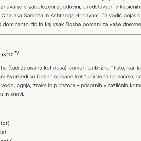
znavanje v zabeleženi zgodovini, predstavljen v klasičnih
s Charaka Samhita in Ashtanga Hridayam. Ta vodič pojasnju
 dominantni tip in kaj vsak Dosha pomeni za vaše dnevne 
osha"?
 (tudi zapisana kot dosa) pomeni približno "tisto, kar lah
čni Ayurvedi so Doshe opisane kot funkcionalna načela, se
vode, ognja, zraka in prostora - prisotnih v različnih kom
 in snovi.
stor)
da)
 voda)