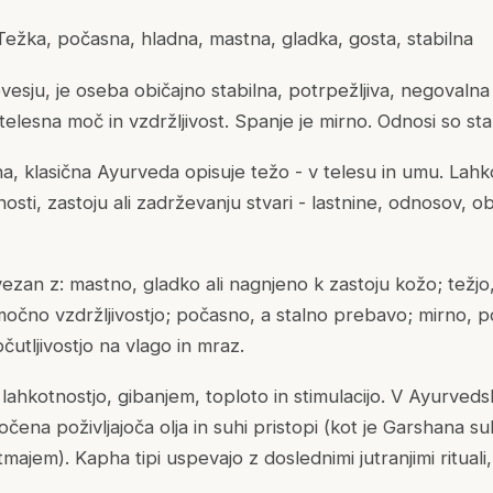
ežka, počasna, hladna, mastna, gladka, gosta, stabilna
vesju, je oseba običajno stabilna, potrpežljiva, negovalna
telesna moč in vzdržljivost. Spanje je mirno. Odnosi so stabi
a, klasična Ayurveda opisuje težo - v telesu in umu. Lahk
sti, zastoju ali zadrževanju stvari - lastnine, odnosov, ob
ezan z: mastno, gladko ali nagnjeno k zastoju kožo; težjo
očno vzdržljivostjo; počasno, a stalno prebavo; mirno, p
čutljivostjo na vlago in mraz.
ahkotnostjo, gibanjem, toploto in stimulacijo. V Ayurvedsk
očena poživljajoča olja in suhi pristopi (kot je Garshana 
majem). Kapha tipi uspevajo z doslednimi jutranjimi rituali,