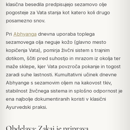
klasična besedila predpisujejo sezamovo olje
pogosteje za Vata stanja kot katero koli drugo
posamezno snov.
Pri
Abhyanga
dnevna uporaba toplega
sezamovega olja neguje kožo (glavno mesto
kopičenja Vata), pomirja živčni sistem s trajnim
dotikom, ščiti pred suhostjo in mrazom iz okolja ter
maže sklepe, kjer Vata povzroča pokanje in togost
zaradi suhe lastnosti. Kumultativni učinek dnevne
Abhyange s sezamovim oljem na kakovost tkiv,
stabilnost živčnega sistema in splošno odpornost je
ena najbolje dokumentiranih koristi v klasični
Ayurvedski praksi.
Obdelava: Zakaj je priprava