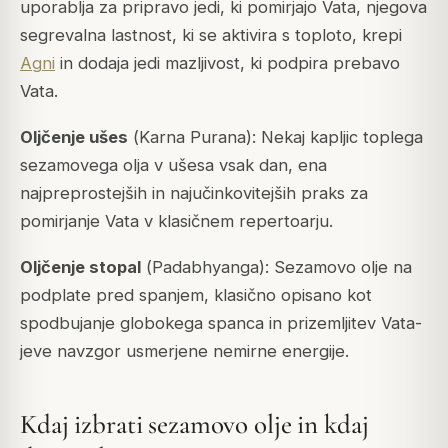
uporablja za pripravo jedi, ki pomirjajo Vata, njegova
segrevalna lastnost, ki se aktivira s toploto, krepi
Agni
in dodaja jedi mazljivost, ki podpira prebavo
Vata.
Oljčenje ušes
(
Karna Purana
): Nekaj kapljic toplega
sezamovega olja v ušesa vsak dan, ena
najpreprostejših in najučinkovitejših praks za
pomirjanje Vata v klasičnem repertoarju.
Oljčenje stopal
(
Padabhyanga
): Sezamovo olje na
podplate pred spanjem, klasično opisano kot
spodbujanje globokega spanca in prizemljitev Vata-
jeve navzgor usmerjene nemirne energije.
Kdaj izbrati sezamovo olje in kdaj