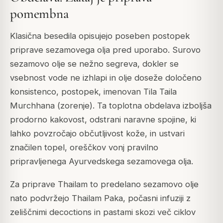
pomembna
Klasična besedila opisujejo poseben postopek
priprave sezamovega olja pred uporabo. Surovo
sezamovo olje se nežno segreva, dokler se
vsebnost vode ne izhlapi in olje doseže določeno
konsistenco, postopek, imenovan
Tila Taila
Murchhana
(zorenje). Ta toplotna obdelava izboljša
prodorno kakovost, odstrani naravne spojine, ki
lahko povzročajo občutljivost kože, in ustvari
značilen topel, oreščkov vonj pravilno
pripravljenega Ayurvedskega sezamovega olja.
Za priprave
Thailam
to predelano sezamovo olje
nato podvržejo
Thailam Paka
, počasni infuziji z
zeliščnimi decoctions in pastami skozi več ciklov