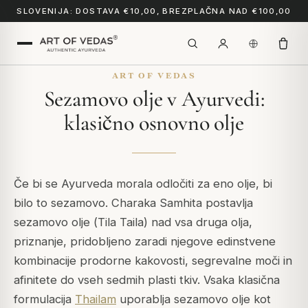
SLOVENIJA: DOSTAVA €10,00, BREZPLAČNA NAD €100,00
ART OF VEDAS
Sezamovo olje v Ayurvedi:
klasično osnovno olje
Če bi se Ayurveda morala odločiti za eno olje, bi
bilo to sezamovo.
Charaka Samhita
postavlja
sezamovo olje (
Tila Taila
) nad vsa druga olja,
priznanje, pridobljeno zaradi njegove edinstvene
kombinacije prodorne kakovosti, segrevalne moči in
afinitete do vseh sedmih plasti tkiv. Vsaka klasična
formulacija
Thailam
uporablja sezamovo olje kot