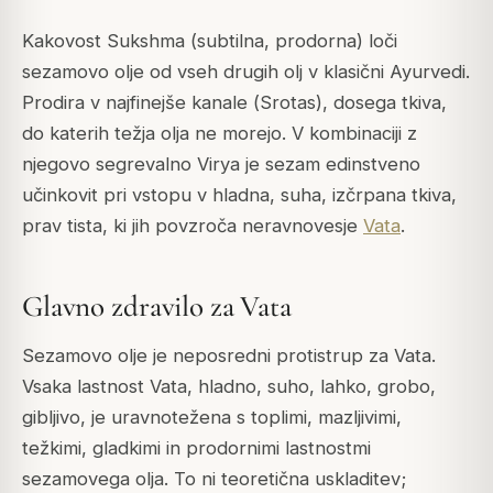
Kakovost
Sukshma
(subtilna, prodorna) loči
sezamovo olje od vseh drugih olj v klasični Ayurvedi.
Prodira v najfinejše kanale (
Srotas
), dosega tkiva,
do katerih težja olja ne morejo. V kombinaciji z
njegovo segrevalno Virya je sezam edinstveno
učinkovit pri vstopu v hladna, suha, izčrpana tkiva,
prav tista, ki jih povzroča neravnovesje
Vata
.
Glavno zdravilo za Vata
Sezamovo olje je neposredni protistrup za Vata.
Vsaka lastnost Vata, hladno, suho, lahko, grobo,
gibljivo, je uravnotežena s toplimi, mazljivimi,
težkimi, gladkimi in prodornimi lastnostmi
sezamovega olja. To ni teoretična uskladitev;