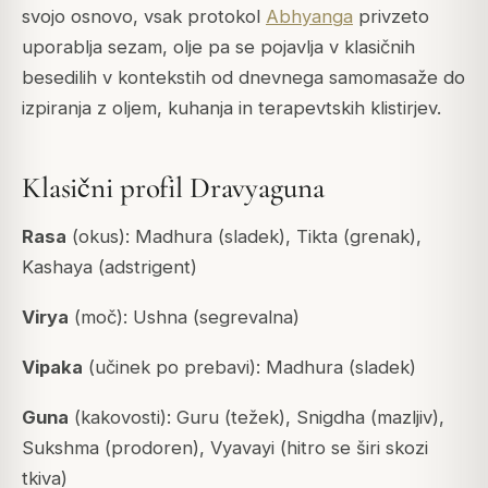
svojo osnovo, vsak protokol
Abhyanga
privzeto
uporablja sezam, olje pa se pojavlja v klasičnih
besedilih v kontekstih od dnevnega samomasaže do
izpiranja z oljem, kuhanja in terapevtskih klistirjev.
Klasični profil Dravyaguna
Rasa
(okus): Madhura (sladek), Tikta (grenak),
Kashaya (adstrigent)
Virya
(moč): Ushna (segrevalna)
Vipaka
(učinek po prebavi): Madhura (sladek)
Guna
(kakovosti): Guru (težek), Snigdha (mazljiv),
Sukshma (prodoren), Vyavayi (hitro se širi skozi
tkiva)