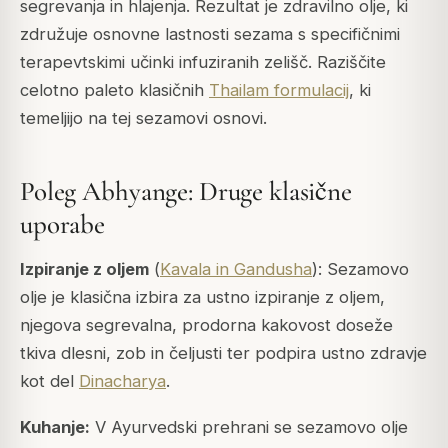
segrevanja in hlajenja. Rezultat je zdravilno olje, ki
združuje osnovne lastnosti sezama s specifičnimi
terapevtskimi učinki infuziranih zelišč. Raziščite
celotno paleto klasičnih
Thailam formulacij
, ki
temeljijo na tej sezamovi osnovi.
Poleg Abhyange: Druge klasične
uporabe
Izpiranje z oljem
(
Kavala in Gandusha
): Sezamovo
olje je klasična izbira za ustno izpiranje z oljem,
njegova segrevalna, prodorna kakovost doseže
tkiva dlesni, zob in čeljusti ter podpira ustno zdravje
kot del
Dinacharya
.
Kuhanje:
V Ayurvedski prehrani se sezamovo olje