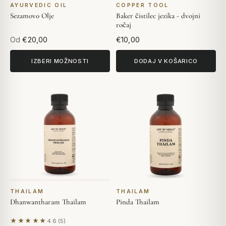
AYURVEDIC OIL
COPPER TOOL
Sezamovo Olje
Baker čistilec jezika - dvojni
ročaj
Od
€20,00
€10,00
IZBERI MOŽNOSTI
DODAJ V KOŠARICO
THAILAM
THAILAM
Dhanwantharam Thailam
Pinda Thailam
★★★★★
4.6 (5)
Na podlagi 5 mnenj