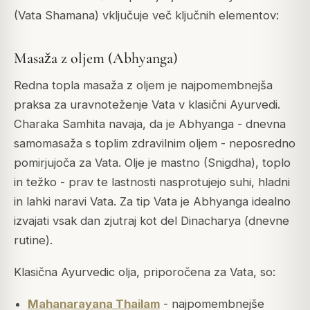
(Vata Shamana) vključuje več ključnih elementov:
Masaža z oljem (Abhyanga)
Redna topla masaža z oljem je najpomembnejša
praksa za uravnoteženje Vata v klasični Ayurvedi.
Charaka Samhita navaja, da je Abhyanga - dnevna
samomasaža s toplim zdravilnim oljem - neposredno
pomirjujoča za Vata. Olje je mastno (Snigdha), toplo
in težko - prav te lastnosti nasprotujejo suhi, hladni
in lahki naravi Vata. Za tip Vata je Abhyanga idealno
izvajati vsak dan zjutraj kot del Dinacharya (dnevne
rutine).
Klasična Ayurvedic olja, priporočena za Vata, so:
Mahanarayana Thailam
- najpomembnejše