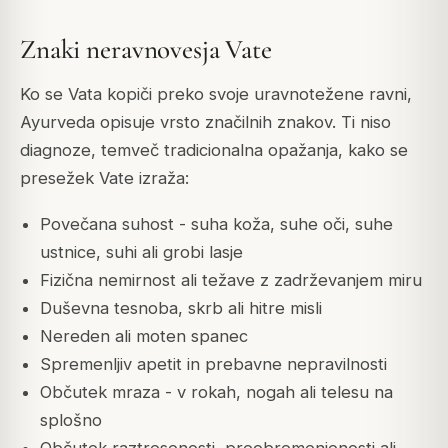
Znaki neravnovesja Vate
Ko se Vata kopiči preko svoje uravnotežene ravni,
Ayurveda opisuje vrsto značilnih znakov. Ti niso
diagnoze, temveč tradicionalna opažanja, kako se
presežek Vate izraža:
Povečana suhost - suha koža, suhe oči, suhe
ustnice, suhi ali grobi lasje
Fizična nemirnost ali težave z zadrževanjem miru
Duševna tesnoba, skrb ali hitre misli
Nereden ali moten spanec
Spremenljiv apetit in prebavne nepravilnosti
Občutek mraza - v rokah, nogah ali telesu na
splošno
Občutek raztresenosti, preobremenjenosti ali