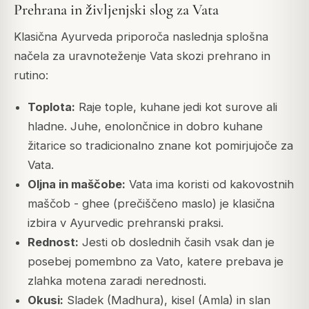
Prehrana in življenjski slog za Vata
Klasična Ayurveda priporoča naslednja splošna
načela za uravnoteženje Vata skozi prehrano in
rutino:
Toplota:
Raje tople, kuhane jedi kot surove ali
hladne. Juhe, enolončnice in dobro kuhane
žitarice so tradicionalno znane kot pomirjujoče za
Vata.
Oljna in maščobe:
Vata ima koristi od kakovostnih
maščob - ghee (prečiščeno maslo) je klasična
izbira v Ayurvedic prehranski praksi.
Rednost:
Jesti ob doslednih časih vsak dan je
posebej pomembno za Vato, katere prebava je
zlahka motena zaradi nerednosti.
Okusi:
Sladek (Madhura), kisel (Amla) in slan