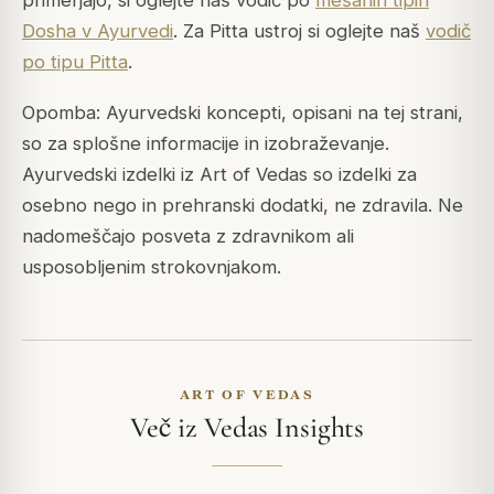
primerjajo, si oglejte naš vodič po
mešanih tipih
Dosha v Ayurvedi
. Za Pitta ustroj si oglejte naš
vodič
po tipu Pitta
.
Opomba: Ayurvedski koncepti, opisani na tej strani,
so za splošne informacije in izobraževanje.
Ayurvedski izdelki iz Art of Vedas so izdelki za
osebno nego in prehranski dodatki, ne zdravila. Ne
nadomeščajo posveta z zdravnikom ali
usposobljenim strokovnjakom.
ART OF VEDAS
Več iz Vedas Insights