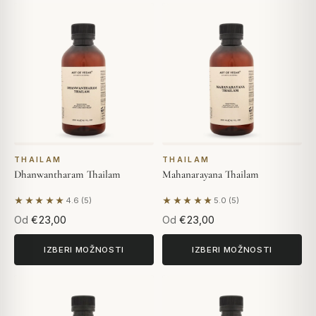
THAILAM
THAILAM
Dhanwantharam Thailam
Mahanarayana Thailam
★★★★★
★★★★★
4.6 (5)
5.0 (5)
Na podlagi 5 mnenj
Na podlagi 5 mnenj
Od
€23,00
Od
€23,00
IZBERI MOŽNOSTI
IZBERI MOŽNOSTI