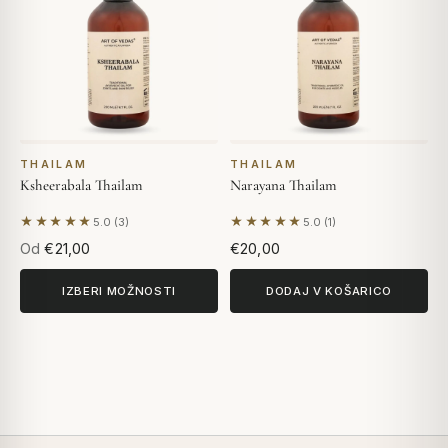
THAILAM
THAILAM
Ksheerabala Thailam
Narayana Thailam
★★★★★
★★★★★
5.0 (3)
5.0 (1)
Na podlagi 3 mnenj
Na podlagi 1 mnenja
Od
€21,00
€20,00
IZBERI MOŽNOSTI
DODAJ V KOŠARICO