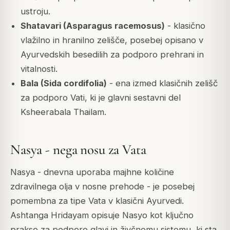
ustroju.
Shatavari (Asparagus racemosus)
- klasično
vlažilno in hranilno zelišče, posebej opisano v
Ayurvedskih besedilih za podporo prehrani in
vitalnosti.
Bala (Sida cordifolia)
- ena izmed klasičnih zelišč
za podporo Vati, ki je glavni sestavni del
Ksheerabala Thailam.
Nasya - nega nosu za Vata
Nasya - dnevna uporaba majhne količine
zdravilnega olja v nosne prehode - je posebej
pomembna za tipe Vata v klasični Ayurvedi.
Ashtanga Hridayam opisuje Nasyo kot ključno
prakso za podporo glavi in živčnemu sistemu, ki sta