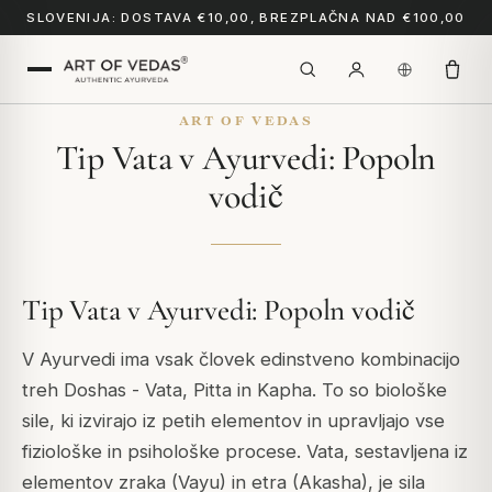
SLOVENIJA: DOSTAVA €10,00, BREZPLAČNA NAD €100,00
ART OF VEDAS
Tip Vata v Ayurvedi: Popoln
vodič
Tip Vata v Ayurvedi: Popoln vodič
V Ayurvedi ima vsak človek edinstveno kombinacijo
treh Doshas - Vata, Pitta in Kapha. To so biološke
sile, ki izvirajo iz petih elementov in upravljajo vse
fiziološke in psihološke procese. Vata, sestavljena iz
elementov zraka (Vayu) in etra (Akasha), je sila