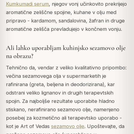
Kumkumadi serum
, njegov vonj učinkovito prekrijejo
aromatične zeliščne spojine, kuhane v olju med
pripravo - kardamom, sandalovina, žafran in druge
aromatične zelišča prevladujejo v končnem vonju.
Ali lahko uporabljam kuhinjsko sezamovo olje
na obrazu?
Tehnično da, vendar z veliko kvalitativno pripombo:
večina sezamovega olja v supermarketih je
rafinirana (greta, beljena in deodorizirana), kar
odstrani veliko lignanov in drugih terapevtskih
spojin. Za najboljše rezultate uporabite hladno
stiskano, nerafinirano sezamovo olje, namenjeno
posebej za kozmetično ali terapevtsko uporabo -
kot je Art of Vedas
sezamovo olje
. Upoštevajte, da