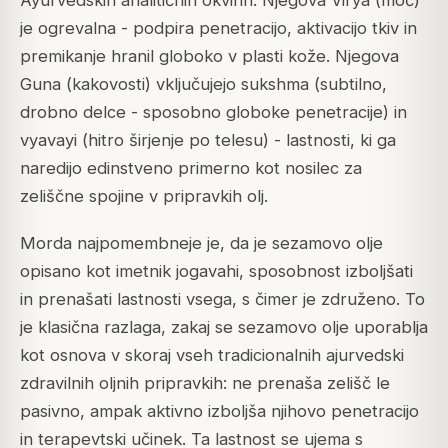
Ayurvedskih analitičnih okvirih. Njegova Virya (moč)
je ogrevalna - podpira penetracijo, aktivacijo tkiv in
premikanje hranil globoko v plasti kože. Njegova
Guna (kakovosti) vključujejo sukshma (subtilno,
drobno delce - sposobno globoke penetracije) in
vyavayi (hitro širjenje po telesu) - lastnosti, ki ga
naredijo edinstveno primerno kot nosilec za
zeliščne spojine v pripravkih olj.
Morda najpomembneje je, da je sezamovo olje
opisano kot imetnik jogavahi, sposobnost izboljšati
in prenašati lastnosti vsega, s čimer je združeno. To
je klasična razlaga, zakaj se sezamovo olje uporablja
kot osnova v skoraj vseh tradicionalnih ajurvedski
zdravilnih oljnih pripravkih: ne prenaša zelišč le
pasivno, ampak aktivno izboljša njihovo penetracijo
in terapevtski učinek. Ta lastnost se ujema s