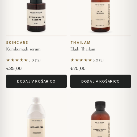
SKINCARE
THAILAM
Kumkumadi serum
Eladi Thailam
★★★★★
★★★★★
5.0 (12)
5.0 (3)
Na podlagi 12 mnenj
Na podlagi 3 mnenj
€35,00
€20,00
DODAJ V KOŠARICO
DODAJ V KOŠARICO