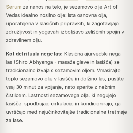
Serum
za nanos na telo, je sezamovo olje Art of
Vedas idealno nosilno olje: ista osnovna olja,
uporabljena v klasičnih pripravkih, ki zagotavljajo
združljivost in yogavahi izboljšavo zeliščnih spojin v
zdravilnem olju.
Kot del rituala nege las:
Klasična ajurvedski nega
las (Shiro Abhyanga - masaža glave in lasišča) se
tradicionalno izvaja s sezamovim oljem. Vmasirajte
toplo sezamovo olje v lasišče in dolžino las, pustite
vsaj 30 minut za vpijanje, nato sperite z nežnim
čistilcem. Lastnosti sezamovega olja, ki negujejo
lasišče, spodbujajo cirkulacijo in kondicionirajo, ga
uvrščajo med najučinkovitejše tradicionalne tretmaje
za lase.