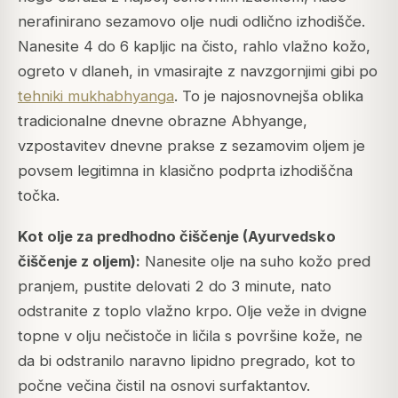
nerafinirano sezamovo olje nudi odlično izhodišče.
Nanesite 4 do 6 kapljic na čisto, rahlo vlažno kožo,
ogreto v dlaneh, in vmasirajte z navzgornjimi gibi po
tehniki mukhabhyanga
. To je najosnovnejša oblika
tradicionalne dnevne obrazne Abhyange,
vzpostavitev dnevne prakse z sezamovim oljem je
povsem legitimna in klasično podprta izhodiščna
točka.
Kot olje za predhodno čiščenje (Ayurvedsko
čiščenje z oljem):
Nanesite olje na suho kožo pred
pranjem, pustite delovati 2 do 3 minute, nato
odstranite z toplo vlažno krpo. Olje veže in dvigne
topne v olju nečistoče in ličila s površine kože, ne
da bi odstranilo naravno lipidno pregrado, kot to
počne večina čistil na osnovi surfaktantov.