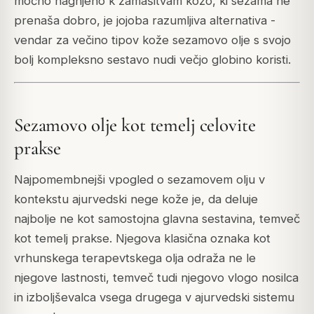
močno nagnjeno k zamašitvam kožo, ki sezama ne
prenaša dobro, je jojoba razumljiva alternativa -
vendar za večino tipov kože sezamovo olje s svojo
bolj kompleksno sestavo nudi večjo globino koristi.
Sezamovo olje kot temelj celovite
prakse
Najpomembnejši vpogled o sezamovem olju v
kontekstu ajurvedski nege kože je, da deluje
najbolje ne kot samostojna glavna sestavina, temveč
kot temelj prakse. Njegova klasična oznaka kot
vrhunskega terapevtskega olja odraža ne le
njegove lastnosti, temveč tudi njegovo vlogo nosilca
in izboljševalca vsega drugega v ajurvedski sistemu