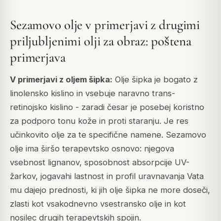
Sezamovo olje v primerjavi z drugimi
priljubljenimi olji za obraz: poštena
primerjava
V primerjavi z oljem šipka:
Olje šipka je bogato z
linolensko kislino in vsebuje naravno trans-
retinojsko kislino - zaradi česar je posebej koristno
za podporo tonu kože in proti staranju. Je res
učinkovito olje za te specifične namene. Sezamovo
olje ima širšo terapevtsko osnovo: njegova
vsebnost lignanov, sposobnost absorpcije UV-
žarkov, jogavahi lastnost in profil uravnavanja Vata
mu dajejo prednosti, ki jih olje šipka ne more doseči,
zlasti kot vsakodnevno vsestransko olje in kot
nosilec drugih terapevtskih spojin.