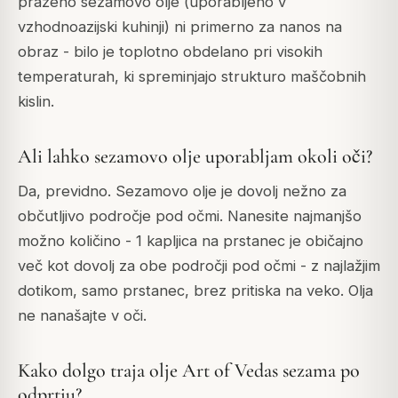
praženo sezamovo olje (uporabljeno v
vzhodnoazijski kuhinji) ni primerno za nanos na
obraz - bilo je toplotno obdelano pri visokih
temperaturah, ki spreminjajo strukturo maščobnih
kislin.
Ali lahko sezamovo olje uporabljam okoli oči?
Da, previdno. Sezamovo olje je dovolj nežno za
občutljivo področje pod očmi. Nanesite najmanjšo
možno količino - 1 kapljica na prstanec je običajno
več kot dovolj za obe področji pod očmi - z najlažjim
dotikom, samo prstanec, brez pritiska na veko. Olja
ne nanašajte v oči.
Kako dolgo traja olje Art of Vedas sezama po
odprtju?