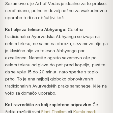
Sezamovo olje Art of Vedas je idealno za to prakso:
nerafinirano, polno in dovolj nežno za vsakodnevno
uporabo tudi na občutljivi koži.
Kot olje za telesno Abhyango:
Celotna
tradicionalna Ayurvedska Abhyanga se izvaja na
celem telesu, ne samo na obrazu, sezamovo olje pa
je klasično olje za telesno Abhyango par
excellence. Nanesite ogreto sezamovo olje po
celem telesu od glave do pet pred kopeljo, pustite,
da se vpije 15 do 20 minut, nato sperite s toplo
prho. To je ena najbolj globoko obnovitvenih
tradicionalnih Ayurvedskih praks samonege, ki je na
voljo za domačo uporabo.
Kot razredčilo za bolj zapletene pripravke:
Če
želite razširiti svoj
Eladi Thailam
ali
Kumkumadi