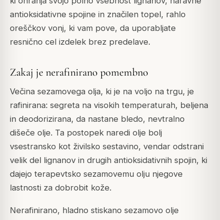
ki ohranja svojo polno vsebnost lignanov, naravne
antioksidativne spojine in značilen topel, rahlo
oreščkov vonj, ki vam pove, da uporabljate
resnično cel izdelek brez predelave.
Zakaj je nerafinirano pomembno
Večina sezamovega olja, ki je na voljo na trgu, je
rafinirana: segreta na visokih temperaturah, beljena
in deodorizirana, da nastane bledo, nevtralno
dišeče olje. Ta postopek naredi olje bolj
vsestransko kot živilsko sestavino, vendar odstrani
velik del lignanov in drugih antioksidativnih spojin, ki
dajejo terapevtsko sezamovemu olju njegove
lastnosti za dobrobit kože.
Nerafinirano, hladno stiskano sezamovo olje