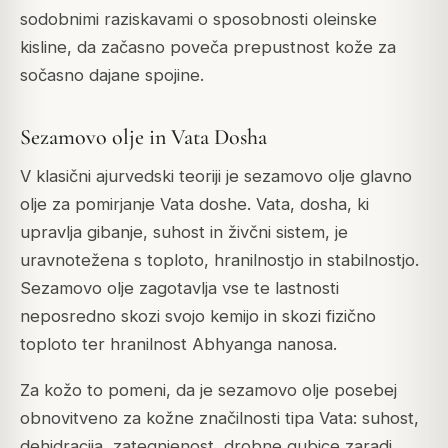
sodobnimi raziskavami o sposobnosti oleinske
kisline, da začasno poveča prepustnost kože za
sočasno dajane spojine.
Sezamovo olje in Vata Dosha
V klasični ajurvedski teoriji je sezamovo olje glavno
olje za pomirjanje Vata doshe. Vata, dosha, ki
upravlja gibanje, suhost in živčni sistem, je
uravnotežena s toploto, hranilnostjo in stabilnostjo.
Sezamovo olje zagotavlja vse te lastnosti
neposredno skozi svojo kemijo in skozi fizično
toploto ter hranilnost Abhyanga nanosa.
Za kožo to pomeni, da je sezamovo olje posebej
obnovitveno za kožne značilnosti tipa Vata: suhost,
dehidracija, zategnjenost, drobne gubice zaradi