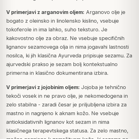
V primerjavi z arganovim oljem:
Arganovo olje je
bogato z oleinsko in linolensko kislino, vsebuje
tokoferole in ima lahko, suho teksturo. Je
kakovostno olje za obraz. Ne vsebuje specifičnih
lignanov sezamovega olja in nima jogavahi lastnosti
nosilca, ki jih klasična Ayurveda pripisuje sezamu. Za
ajurvedski prakso je sezam bolj kontekstualno
primerna in klasično dokumentirana izbira.
V primerjavi z jojobinim oljem:
Jojoba je tehnično
tekoči vosek in ne pravo olje, je nekomedogena in
zelo stabilna - zaradi česar je priljubljena izbira za
mastno in nagnjeno k aknam kožo. Ne vsebuje
antioksidativnih lignanov kot sezam in nima
klasičnega terapevtskega statusa. Za zelo mastno,