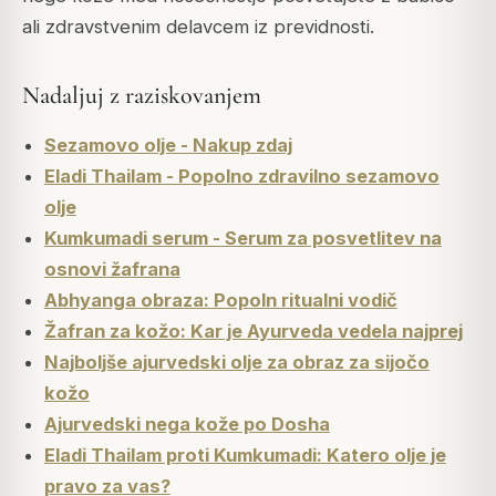
ali zdravstvenim delavcem iz previdnosti.
Nadaljuj z raziskovanjem
Sezamovo olje - Nakup zdaj
Eladi Thailam - Popolno zdravilno sezamovo
olje
Kumkumadi serum - Serum za posvetlitev na
osnovi žafrana
Abhyanga obraza: Popoln ritualni vodič
Žafran za kožo: Kar je Ayurveda vedela najprej
Najboljše ajurvedski olje za obraz za sijočo
kožo
Ajurvedski nega kože po Dosha
Eladi Thailam proti Kumkumadi: Katero olje je
pravo za vas?