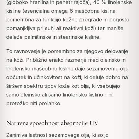
(globoko hranilna in penetrirajoča), 40 % linolenske
kisline (esencialna omega-6 maščobna kislina,
pomembna za funkcijo kožne pregrade in pogosto
pomanjkljiva pri suhi ali reaktivni koži) ter manjše
deleže palmitinske in stearinske kisline.
To ravnovesje je pomembno za njegovo delovanje
na koži. Približno enako razmerje med oleinsko in
linolensko maščobno kislino daje sezamovemu olju
občutek in učinkovitost na koži, ki deluje dobro na
širšem spektru tipov kože kot olja, ki vsebujejo
samo oleinsko ali samo linolensko kislino - ni
pretežko niti prelahko.
Naravna sposobnost absorpcije UV
Zanimiva lastnost sezamovega olja, ki so jo