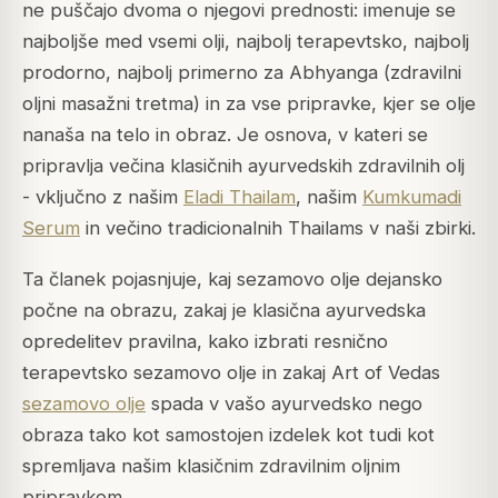
ne puščajo dvoma o njegovi prednosti: imenuje se
najboljše med vsemi olji, najbolj terapevtsko, najbolj
prodorno, najbolj primerno za Abhyanga (zdravilni
oljni masažni tretma) in za vse pripravke, kjer se olje
nanaša na telo in obraz. Je osnova, v kateri se
pripravlja večina klasičnih ayurvedskih zdravilnih olj
- vključno z našim
Eladi Thailam
, našim
Kumkumadi
Serum
in večino tradicionalnih Thailams v naši zbirki.
Ta članek pojasnjuje, kaj sezamovo olje dejansko
počne na obrazu, zakaj je klasična ayurvedska
opredelitev pravilna, kako izbrati resnično
terapevtsko sezamovo olje in zakaj Art of Vedas
sezamovo olje
spada v vašo ayurvedsko nego
obraza tako kot samostojen izdelek kot tudi kot
spremljava našim klasičnim zdravilnim oljnim
pripravkom.