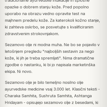
tradicionalne ayurvedske indikacije in splošne
opazke o dobrem stanju kože. Pred popolno
uporabo na obrazu vedno opravite test na
majhnem predelu kože. Za katerokoli kožno stanje,
ki zahteva oskrbo, se posvetujte s kvalificiranim
zdravstvenim strokovnjakom.
Sezamovo olje ni modna muha. Ne bo se pojavilo v
letošnjem pregledu "najboljših sestavin za nego
kože, ki jih je treba spremljati". Nima dramatične
zgodbe o nastanku, ki bi jo napisala marketinška
ekipa. Ni novo.
Sezamovo olje je bilo temeljno nosilno olje
ayurvedske medicine vsaj 3.000 let. Klasični teksti -
Charaka Samhita, Sushruta Samhita, Ashtanga
Hridayam - opisujejo sezamovo olje z besedami, ki