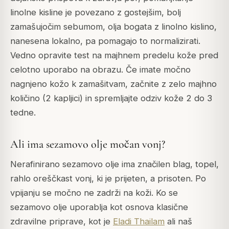
linolne kisline je povezano z gostejšim, bolj
zamašujočim sebumom, olja bogata z linolno kislino,
nanesena lokalno, pa pomagajo to normalizirati.
Vedno opravite test na majhnem predelu kože pred
celotno uporabo na obrazu. Če imate močno
nagnjeno kožo k zamašitvam, začnite z zelo majhno
količino (2 kapljici) in spremljajte odziv kože 2 do 3
tedne.
Ali ima sezamovo olje močan vonj?
Nerafinirano sezamovo olje ima značilen blag, topel,
rahlo oreščkast vonj, ki je prijeten, a prisoten. Po
vpijanju se močno ne zadrži na koži. Ko se
sezamovo olje uporablja kot osnova klasične
zdravilne priprave, kot je
Eladi Thailam
ali naš