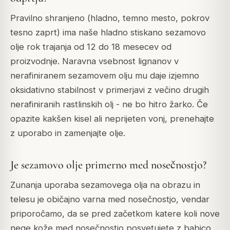
Pravilno shranjeno (hladno, temno mesto, pokrov
tesno zaprt) ima naše hladno stiskano sezamovo
olje rok trajanja od 12 do 18 mesecev od
proizvodnje. Naravna vsebnost lignanov v
nerafiniranem sezamovem olju mu daje izjemno
oksidativno stabilnost v primerjavi z večino drugih
nerafiniranih rastlinskih olj - ne bo hitro žarko. Če
opazite kakšen kisel ali neprijeten vonj, prenehajte
z uporabo in zamenjajte olje.
Je sezamovo olje primerno med nosečnostjo?
Zunanja uporaba sezamovega olja na obrazu in
telesu je običajno varna med nosečnostjo, vendar
priporočamo, da se pred začetkom katere koli nove
nege kože med nosečnostjo posvetujete z babico