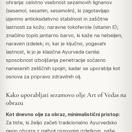
ohranja: celotno vsebnost sezamovih lignanov
(sesamol, sesamin, sesamolin), ki zagotavljajo
izjemno antioksidativno stabilnost in zaščitne
lastnosti za kožo; naravne tokoferole (vitamin E);
značilno toplo jantarno barvo, ki kaže na nebeljen,
naraven izdelek; in, kar je ključno, yogavahi
lastnost, ki jo je klasična Ayurveda cenila:
sposobnost izboljšanja penetracije sočasno
nanesenih zeliščnih spojin, kadar se uporablja kot
osnova za pripravo zdravilnih olj.
Kako uporabljati sezamovo olje Art of Vedas na
obrazu
Kot dnevno olje za obraz, minimalistični pristop:
Za tiste, ki želijo začeti tradicionalno Ayurvedsko
nego obraza z najbolj osnovnim izdelkom, naše