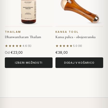
THAILAM
KANSA TOOL
Dhanwantharam Thailam
Kansa palica - obojestranska
★★★★★
★★★★★
4.6 (5)
5.0 (9)
Na podlagi 5 mnenj
Na podlagi 9 mnenj
Od
€23,00
€38,00
IZBERI MOŽNOSTI
DODAJ V KOŠARICO