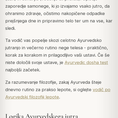
zaporedje samonege, ki jo izvajamo vsako jutro, da
ohranimo zdravje, očistimo nakopičene odpadke
prejšnjega dne in pripravimo telo ter um na vse, kar
sledi.
Ta vodič vas popelje skozi celotno Ayurvedsko
jutranjo in večerno rutino nege telesa - praktično,
korak za korakom in prilagodljivo vaši ustavi. Če še
niste določili svoje ustave, je
Ayurvedic dosha test
najboljši začetek.
Za razumevanje filozofije, zakaj Ayurveda šteje
dnevno rutino za prakso lepote, si oglejte
vodič po
Ayurvedski filozofiji lepote
.
Logika Ayurvedskega jutra