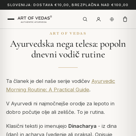
SLOVENIJA: DOSTAVA €10,00, BREZPLAČNA NAD €100,00
ART OF VEDAS
Ayurvedska nega telesa: popoln
dnevni vodič rutine
Ta članek je del naše serije vodičev
Ayurvedic
Morning Routine: A Practical Guide
.
V Ayurvedi ni najmočnejše orodje za lepoto in
dobro počutje olje ali zelišče. To je
rutina
.
Klasični teksti jo imenujejo
Dinacharya
- iz
dina
(dan) in
acharya
(vedenje ali praksa). Opisuje