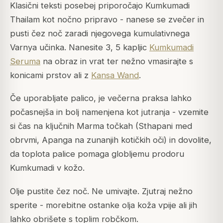
Klasični teksti posebej priporočajo Kumkumadi
Thailam kot nočno pripravo - nanese se zvečer in
pusti čez noč zaradi njegovega kumulativnega
Varnya učinka. Nanesite 3, 5 kapljic
Kumkumadi
Seruma
na obraz in vrat ter nežno vmasirajte s
konicami prstov ali z
Kansa Wand
.
Če uporabljate palico, je večerna praksa lahko
počasnejša in bolj namenjena kot jutranja - vzemite
si čas na ključnih Marma točkah (Sthapani med
obrvmi, Apanga na zunanjih kotičkih oči) in dovolite,
da toplota palice pomaga globljemu prodoru
Kumkumadi v kožo.
Olje pustite čez noč. Ne umivajte. Zjutraj nežno
sperite - morebitne ostanke olja koža vpije ali jih
lahko obrišete s toplim robčkom.