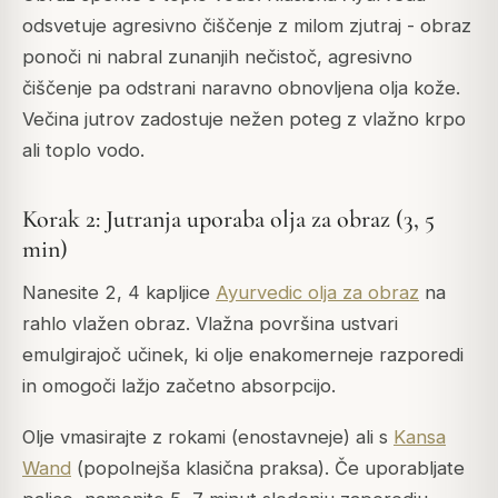
odsvetuje agresivno čiščenje z milom zjutraj - obraz
ponoči ni nabral zunanjih nečistoč, agresivno
čiščenje pa odstrani naravno obnovljena olja kože.
Večina jutrov zadostuje nežen poteg z vlažno krpo
ali toplo vodo.
Korak 2: Jutranja uporaba olja za obraz (3, 5
min)
Nanesite 2, 4 kapljice
Ayurvedic olja za obraz
na
rahlo vlažen obraz. Vlažna površina ustvari
emulgirajoč učinek, ki olje enakomerneje razporedi
in omogoči lažjo začetno absorpcijo.
Olje vmasirajte z rokami (enostavneje) ali s
Kansa
Wand
(popolnejša klasična praksa). Če uporabljate