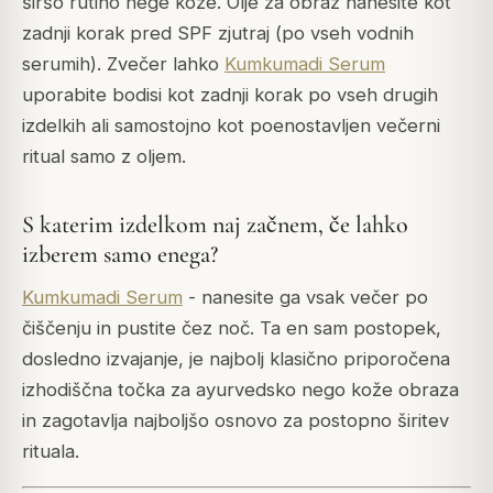
širšo rutino nege kože. Olje za obraz nanesite kot
zadnji korak pred SPF zjutraj (po vseh vodnih
serumih). Zvečer lahko
Kumkumadi Serum
uporabite bodisi kot zadnji korak po vseh drugih
izdelkih ali samostojno kot poenostavljen večerni
ritual samo z oljem.
S katerim izdelkom naj začnem, če lahko
izberem samo enega?
Kumkumadi Serum
- nanesite ga vsak večer po
čiščenju in pustite čez noč. Ta en sam postopek,
dosledno izvajanje, je najbolj klasično priporočena
izhodiščna točka za ayurvedsko nego kože obraza
in zagotavlja najboljšo osnovo za postopno širitev
rituala.