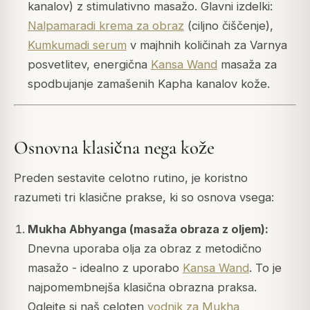
kanalov) z stimulativno masažo. Glavni izdelki:
Nalpamaradi krema za obraz
(ciljno čiščenje),
Kumkumadi serum
v majhnih količinah za Varnya
posvetlitev, energična
Kansa Wand
masaža za
spodbujanje zamašenih Kapha kanalov kože.
Osnovna klasična nega kože
Preden sestavite celotno rutino, je koristno
razumeti tri klasične prakse, ki so osnova vsega:
Mukha Abhyanga (masaža obraza z oljem):
Dnevna uporaba olja za obraz z metodično
masažo - idealno z uporabo
Kansa Wand
. To je
najpomembnejša klasična obrazna praksa.
Oglejte si naš celoten
vodnik za Mukha