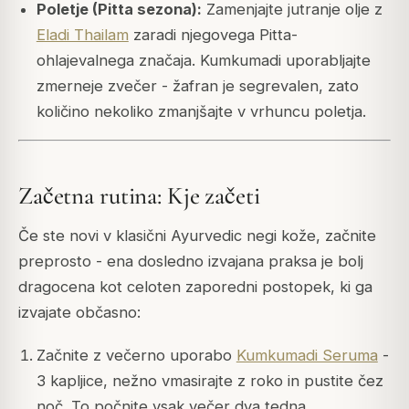
Poletje (Pitta sezona):
Zamenjajte jutranje olje z
Eladi Thailam
zaradi njegovega Pitta-
ohlajevalnega značaja. Kumkumadi uporabljajte
zmerneje zvečer - žafran je segrevalen, zato
količino nekoliko zmanjšajte v vrhuncu poletja.
Začetna rutina: Kje začeti
Če ste novi v klasični Ayurvedic negi kože, začnite
preprosto - ena dosledno izvajana praksa je bolj
dragocena kot celoten zaporedni postopek, ki ga
izvajate občasno:
Začnite z večerno uporabo
Kumkumadi Seruma
-
3 kapljice, nežno vmasirajte z roko in pustite čez
noč. To počnite vsak večer dva tedna.