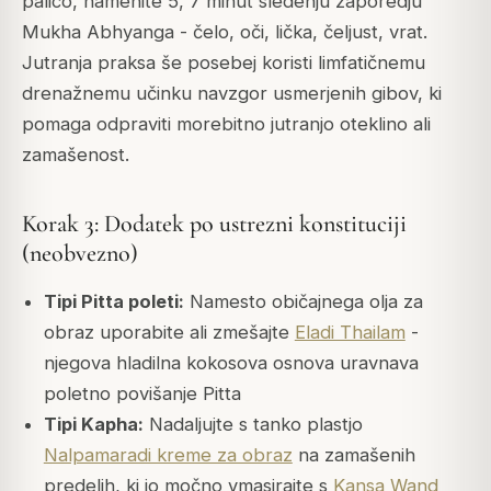
palico, namenite 5, 7 minut sledenju zaporedju
Mukha Abhyanga - čelo, oči, lička, čeljust, vrat.
Jutranja praksa še posebej koristi limfatičnemu
drenažnemu učinku navzgor usmerjenih gibov, ki
pomaga odpraviti morebitno jutranjo oteklino ali
zamašenost.
Korak 3: Dodatek po ustrezni konstituciji
(neobvezno)
Tipi Pitta poleti:
Namesto običajnega olja za
obraz uporabite ali zmešajte
Eladi Thailam
-
njegova hladilna kokosova osnova uravnava
poletno povišanje Pitta
Tipi Kapha:
Nadaljujte s tanko plastjo
Nalpamaradi kreme za obraz
na zamašenih
predelih, ki jo močno vmasirajte s
Kansa Wand