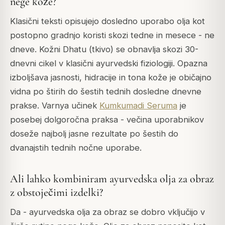
nege kože?
Klasični teksti opisujejo dosledno uporabo olja kot
postopno gradnjo koristi skozi tedne in mesece - ne
dneve. Kožni Dhatu (tkivo) se obnavlja skozi 30-
dnevni cikel v klasični ayurvedski fiziologiji. Opazna
izboljšava jasnosti, hidracije in tona kože je običajno
vidna po štirih do šestih tednih dosledne dnevne
prakse. Varnya učinek
Kumkumadi Seruma
je
posebej dolgoročna praksa - večina uporabnikov
doseže najbolj jasne rezultate po šestih do
dvanajstih tednih nočne uporabe.
Ali lahko kombiniram ayurvedska olja za obraz
z obstoječimi izdelki?
Da - ayurvedska olja za obraz se dobro vključijo v