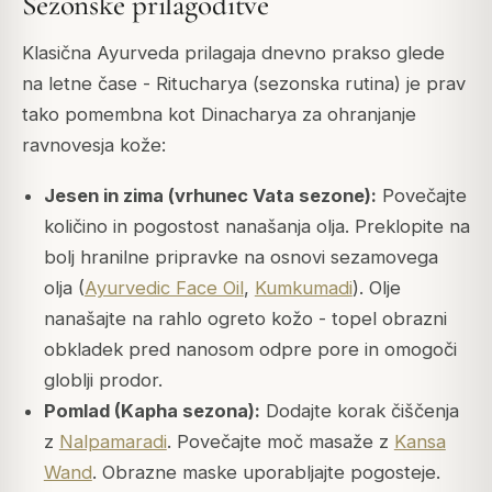
Sezonske prilagoditve
Klasična Ayurveda prilagaja dnevno prakso glede
na letne čase - Ritucharya (sezonska rutina) je prav
tako pomembna kot Dinacharya za ohranjanje
ravnovesja kože:
Jesen in zima (vrhunec Vata sezone):
Povečajte
količino in pogostost nanašanja olja. Preklopite na
bolj hranilne pripravke na osnovi sezamovega
olja (
Ayurvedic Face Oil
,
Kumkumadi
). Olje
nanašajte na rahlo ogreto kožo - topel obrazni
obkladek pred nanosom odpre pore in omogoči
globlji prodor.
Pomlad (Kapha sezona):
Dodajte korak čiščenja
z
Nalpamaradi
. Povečajte moč masaže z
Kansa
Wand
. Obrazne maske uporabljajte pogosteje.