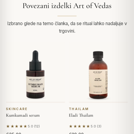
Povezani izdelki Art of Vedas
Izbrano glede na temo članka, da se ritual lahko nadaljuje v
trgovini.
SKINCARE
THAILAM
Kumkumadi serum
Eladi Thailam
★★★★★
★★★★★
5.0 (12)
5.0 (3)
Na podlagi 12 mnenj
Na podlagi 3 mnenj