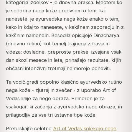
kategorija izdelkov - je dnevna praksa. Medtem ko
je sodobna nega kože predvsem o tem, kaj
nanesete, je ayurvedska nega kože enako o tem,
kako in kdaj to nanesete, v kakšnem zaporedju in z
kakšnim namenom. Besedila opisujejo Dinacharya
(dnevno rutino) kot temelj trajnega zdravja in
videza: dosledne, preproste prakse, izvajane vsak
dan skozi mesece in leta, prinašajo rezultate, ki jih
občasni intenzivni tretmaji ne morejo ponoviti.
Ta vodič gradi popolno klasično ayurvedsko rutino
nege kože - zjutraj in zvečer - z uporabo Art of
Vedas linije za nego obraza. Primeren je za
vsakogar, ki začenja z ayurvedsko nego obraza, in
prilagodljiv za vse tri ustavne tipe kože.
Prebrskajte celotno
Art of Vedas kolekcijo nege