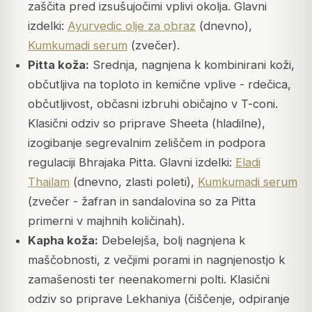
zaščita pred izsušujočimi vplivi okolja. Glavni
izdelki:
Ayurvedic olje za obraz
(dnevno),
Kumkumadi serum
(zvečer).
Pitta koža:
Srednja, nagnjena k kombinirani koži,
občutljiva na toploto in kemične vplive - rdečica,
občutljivost, občasni izbruhi običajno v T-coni.
Klasični odziv so priprave Sheeta (hladilne),
izogibanje segrevalnim zeliščem in podpora
regulaciji Bhrajaka Pitta. Glavni izdelki:
Eladi
Thailam
(dnevno, zlasti poleti),
Kumkumadi serum
(zvečer - žafran in sandalovina so za Pitta
primerni v majhnih količinah).
Kapha koža:
Debelejša, bolj nagnjena k
maščobnosti, z večjimi porami in nagnjenostjo k
zamašenosti ter neenakomerni polti. Klasični
odziv so priprave Lekhaniya (čiščenje, odpiranje