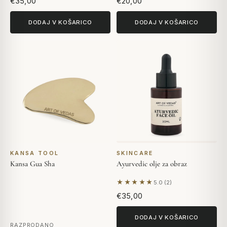
€35,00
€20,00
DODAJ V KOŠARICO
DODAJ V KOŠARICO
KANSA TOOL
SKINCARE
Kansa Gua Sha
Ayurvedic olje za obraz
★★★★★
5.0 (2)
Na podlagi 2 mnenj
€35,00
DODAJ V KOŠARICO
RAZPRODANO