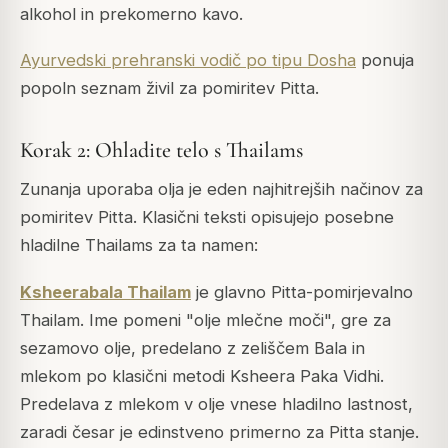
alkohol in prekomerno kavo.
Ayurvedski prehranski vodič po tipu Dosha
ponuja
popoln seznam živil za pomiritev Pitta.
Korak 2: Ohladite telo s Thailams
Zunanja uporaba olja je eden najhitrejših načinov za
pomiritev Pitta. Klasični teksti opisujejo posebne
hladilne Thailams za ta namen:
Ksheerabala Thailam
je glavno Pitta-pomirjevalno
Thailam. Ime pomeni "olje mlečne moči", gre za
sezamovo olje, predelano z zeliščem Bala in
mlekom po klasični metodi Ksheera Paka Vidhi.
Predelava z mlekom v olje vnese hladilno lastnost,
zaradi česar je edinstveno primerno za Pitta stanje.