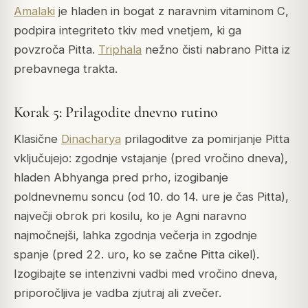
Amalaki
je hladen in bogat z naravnim vitaminom C,
podpira integriteto tkiv med vnetjem, ki ga
povzroča Pitta.
Triphala
nežno čisti nabrano Pitta iz
prebavnega trakta.
Korak 5: Prilagodite dnevno rutino
Klasične
Dinacharya
prilagoditve za pomirjanje Pitta
vključujejo: zgodnje vstajanje (pred vročino dneva),
hladen Abhyanga pred prho, izogibanje
poldnevnemu soncu (od 10. do 14. ure je čas Pitta),
največji obrok pri kosilu, ko je Agni naravno
najmočnejši, lahka zgodnja večerja in zgodnje
spanje (pred 22. uro, ko se začne Pitta cikel).
Izogibajte se intenzivni vadbi med vročino dneva,
priporočljiva je vadba zjutraj ali zvečer.