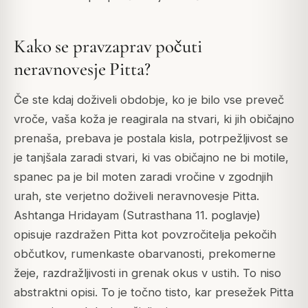
Kako se pravzaprav počuti
neravnovesje Pitta?
Če ste kdaj doživeli obdobje, ko je bilo vse preveč
vroče, vaša koža je reagirala na stvari, ki jih običajno
prenaša, prebava je postala kisla, potrpežljivost se
je tanjšala zaradi stvari, ki vas običajno ne bi motile,
spanec pa je bil moten zaradi vročine v zgodnjih
urah, ste verjetno doživeli neravnovesje Pitta.
Ashtanga Hridayam (Sutrasthana 11. poglavje)
opisuje razdražen Pitta kot povzročitelja pekočih
občutkov, rumenkaste obarvanosti, prekomerne
žeje, razdražljivosti in grenak okus v ustih. To niso
abstraktni opisi. To je točno tisto, kar presežek Pitta