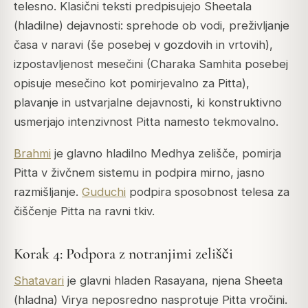
telesno. Klasični teksti predpisujejo Sheetala
(hladilne) dejavnosti: sprehode ob vodi, preživljanje
časa v naravi (še posebej v gozdovih in vrtovih),
izpostavljenost mesečini (Charaka Samhita posebej
opisuje mesečino kot pomirjevalno za Pitta),
plavanje in ustvarjalne dejavnosti, ki konstruktivno
usmerjajo intenzivnost Pitta namesto tekmovalno.
Brahmi
je glavno hladilno Medhya zelišče, pomirja
Pitta v živčnem sistemu in podpira mirno, jasno
razmišljanje.
Guduchi
podpira sposobnost telesa za
čiščenje Pitta na ravni tkiv.
Korak 4: Podpora z notranjimi zelišči
Shatavari
je glavni hladen Rasayana, njena Sheeta
(hladna) Virya neposredno nasprotuje Pitta vročini.