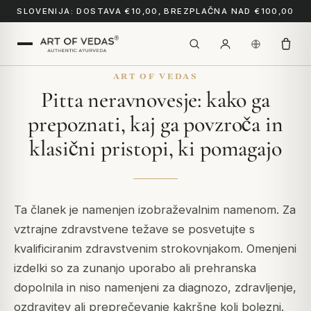
SLOVENIJA: DOSTAVA €10,00, BREZPLAČNA NAD €100,00
ART OF VEDAS
Pitta neravnovesje: kako ga
prepoznati, kaj ga povzroča in
klasični pristopi, ki pomagajo
Ta članek je namenjen izobraževalnim namenom. Za
vztrajne zdravstvene težave se posvetujte s
kvalificiranim zdravstvenim strokovnjakom. Omenjeni
izdelki so za zunanjo uporabo ali prehranska
dopolnila in niso namenjeni za diagnozo, zdravljenje,
ozdravitev ali preprečevanje kakršne koli bolezni.