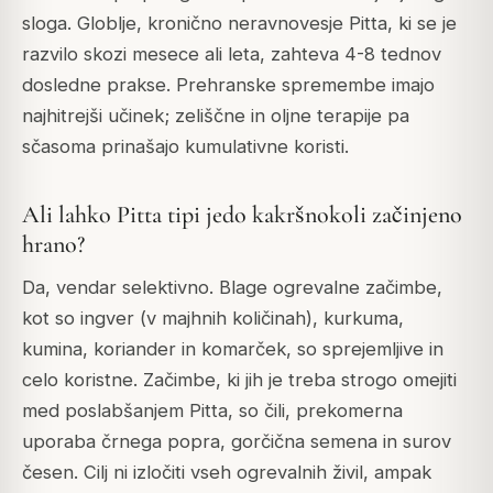
sloga. Globlje, kronično neravnovesje Pitta, ki se je
razvilo skozi mesece ali leta, zahteva 4-8 tednov
dosledne prakse. Prehranske spremembe imajo
najhitrejši učinek; zeliščne in oljne terapije pa
sčasoma prinašajo kumulativne koristi.
Ali lahko Pitta tipi jedo kakršnokoli začinjeno
hrano?
Da, vendar selektivno. Blage ogrevalne začimbe,
kot so ingver (v majhnih količinah), kurkuma,
kumina, koriander in komarček, so sprejemljive in
celo koristne. Začimbe, ki jih je treba strogo omejiti
med poslabšanjem Pitta, so čili, prekomerna
uporaba črnega popra, gorčična semena in surov
česen. Cilj ni izločiti vseh ogrevalnih živil, ampak