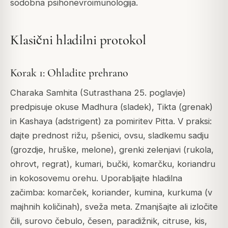
sodobna psihonevroimunologija.
Klasični hladilni protokol
Korak 1: Ohladite prehrano
Charaka Samhita (Sutrasthana 25. poglavje)
predpisuje okuse Madhura (sladek), Tikta (grenak)
in Kashaya (adstrigent) za pomiritev Pitta. V praksi:
dajte prednost rižu, pšenici, ovsu, sladkemu sadju
(grozdje, hruške, melone), grenki zelenjavi (rukola,
ohrovt, regrat), kumari, bučki, komarčku, koriandru
in kokosovemu orehu. Uporabljajte hladilna
začimba: komarček, koriander, kumina, kurkuma (v
majhnih količinah), sveža meta. Zmanjšajte ali izločite
čili, surovo čebulo, česen, paradižnik, citruse, kis,