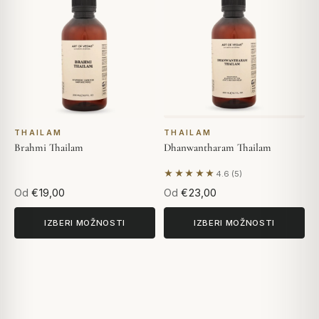
THAILAM
THAILAM
Brahmi Thailam
Dhanwantharam Thailam
★★★★★
4.6 (5)
Na podlagi 5 mnenj
Od
€19,00
Od
€23,00
IZBERI MOŽNOSTI
IZBERI MOŽNOSTI