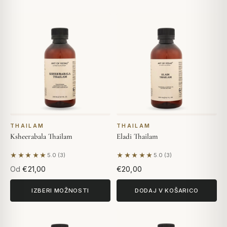
THAILAM
THAILAM
Ksheerabala Thailam
Eladi Thailam
★★★★★
★★★★★
5.0 (3)
5.0 (3)
Na podlagi 3 mnenj
Na podlagi 3 mnenj
Od
€21,00
€20,00
IZBERI MOŽNOSTI
DODAJ V KOŠARICO