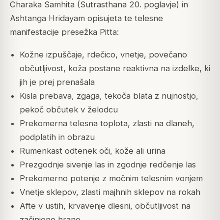
Charaka Samhita (Sutrasthana 20. poglavje) in
Ashtanga Hridayam opisujeta te telesne
manifestacije presežka Pitta:
Kožne izpuščaje, rdečico, vnetje, povečano
občutljivost, koža postane reaktivna na izdelke, ki
jih je prej prenašala
Kisla prebava, zgaga, tekoča blata z nujnostjo,
pekoč občutek v želodcu
Prekomerna telesna toplota, zlasti na dlaneh,
podplatih in obrazu
Rumenkast odtenek oči, kože ali urina
Prezgodnje sivenje las in zgodnje redčenje las
Prekomerno potenje z močnim telesnim vonjem
Vnetje sklepov, zlasti majhnih sklepov na rokah
Afte v ustih, krvavenje dlesni, občutljivost na
začinjeno hrano