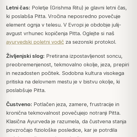
Letni čas:
Poletje (Grishma Ritu) je glavni letni čas,
ki poslabša Pitta. Vročina neposredno povečuje
element ognja v telesu. V Evropi je obdobje julij-
avgust vrhunec kopičenja Pitta. Oglejte si naš
ayurvedski poletni vodič
za sezonski protokol.
Življenjski slog:
Pretirana izpostavljenost soncu,
preobremenjenost, tekmovalno okolje, jeza, prepiri
in nezadosten počitek. Sodobna kultura visokega
pritiska na delovnem mestu je v bistvu okolje, ki
poslabšuje Pitta.
Čustveno:
Potlačen jeza, zamere, frustracije in
kronična tekmovalnost povečujejo notranji Pitta.
Klasična Ayurveda je razumela, da čustvena stanja
povzročajo fiziološke posledice, kar je potrdila