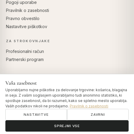
Pogoji uporabe
Pravilnik o zasebnosti
Pravno obvestilo
Nastavitve piškotkov
ZA STROKOVNJAKE
Profesionalni račun
Partnerski program
Vaša zasebnost
VARNO PLAČILO
Uporabljamo nujne piškotke za delovanje trgovine: košarica, blagajna
in seja. Z vašim soglasjem uporabljamo tudi anonimno statistiko, ki
spoštuje zasebnost, da bi razumeli, kako se spletno mesto uporablja.
Vaših podatkov nikoli ne prodajamo.
Pravilnik o zasebnosti
NASTAVITVE
ZAVRNI
© 2026 Art of Vedas · Authentic Ayurveda d.o.o.
info@artofvedas.com
ॐ
Potrebujete pomoč?
SPREJMI VSE