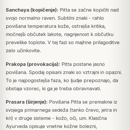
Sanchaya (kopičenje):
Pitta se začne kopičiti nad
svojo normalno raven. Subtilni znaki - rahlo
povišana temperatura kože, ostrejša kritika,
močnejši občutek lakote, nagnjenost k občutku
prevelike toplote. V tej fazi so majhne prilagoditve
zelo učinkovite.
Prakopa (provokacija):
Pitta postane jasno
povišana. Spodaj opisani znaki so vztrajni in opazni.
To je najpogostejša faza, ko ljudje prepoznajo, da
obstaja vzorec, ki ga je treba obravnavati.
Prasara (širjenje):
Povišana Pitta se premakne iz
svojega primarnega sedeža (tanko črevo, jetra in
kri) v druge sisteme - kožo, oči, um. Klasična
Ayurveda opisuje vnetne kožne bolezni,