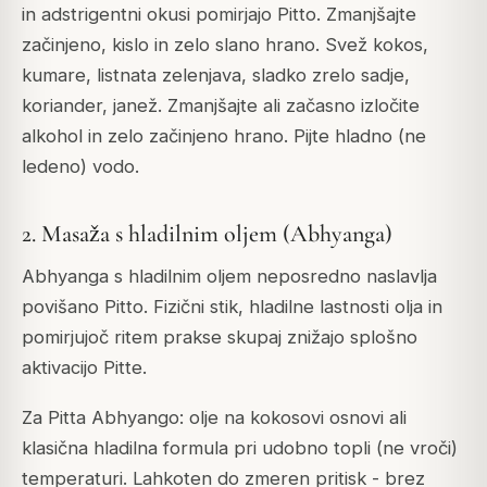
in adstrigentni okusi pomirjajo Pitto. Zmanjšajte
začinjeno, kislo in zelo slano hrano. Svež kokos,
kumare, listnata zelenjava, sladko zrelo sadje,
koriander, janež. Zmanjšajte ali začasno izločite
alkohol in zelo začinjeno hrano. Pijte hladno (ne
ledeno) vodo.
2. Masaža s hladilnim oljem (Abhyanga)
Abhyanga s hladilnim oljem neposredno naslavlja
povišano Pitto. Fizični stik, hladilne lastnosti olja in
pomirjujoč ritem prakse skupaj znižajo splošno
aktivacijo Pitte.
Za Pitta Abhyango: olje na kokosovi osnovi ali
klasična hladilna formula pri udobno topli (ne vroči)
temperaturi. Lahkoten do zmeren pritisk - brez