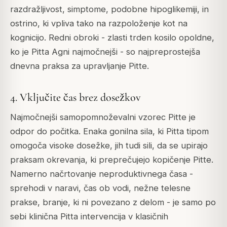
razdražljivost, simptome, podobne hipoglikemiji, in
ostrino, ki vpliva tako na razpoloženje kot na
kognicijo. Redni obroki - zlasti trden kosilo opoldne,
ko je Pitta Agni najmočnejši - so najpreprostejša
dnevna praksa za upravljanje Pitte.
4. Vključite čas brez dosežkov
Najmočnejši samopomnoževalni vzorec Pitte je
odpor do počitka. Enaka gonilna sila, ki Pitta tipom
omogoča visoke dosežke, jih tudi sili, da se upirajo
praksam okrevanja, ki preprečujejo kopičenje Pitte.
Namerno načrtovanje neproduktivnega časa -
sprehodi v naravi, čas ob vodi, nežne telesne
prakse, branje, ki ni povezano z delom - je samo po
sebi klinična Pitta intervencija v klasičnih