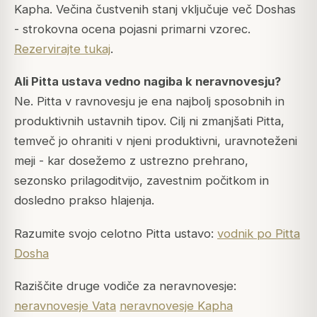
Kapha. Večina čustvenih stanj vključuje več Doshas
- strokovna ocena pojasni primarni vzorec.
Rezervirajte tukaj
.
Ali Pitta ustava vedno nagiba k neravnovesju?
Ne. Pitta v ravnovesju je ena najbolj sposobnih in
produktivnih ustavnih tipov. Cilj ni zmanjšati Pitta,
temveč jo ohraniti v njeni produktivni, uravnoteženi
meji - kar dosežemo z ustrezno prehrano,
sezonsko prilagoditvijo, zavestnim počitkom in
dosledno prakso hlajenja.
Razumite svojo celotno Pitta ustavo:
vodnik po Pitta
Dosha
Raziščite druge vodiče za neravnovesje:
neravnovesje Vata
neravnovesje Kapha