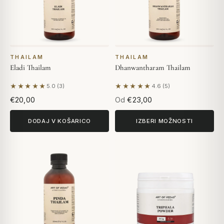
THAILAM
THAILAM
Eladi Thailam
Dhanwantharam Thailam
★★★★★
★★★★★
5.0 (3)
4.6 (5)
Na podlagi 3 mnenj
Na podlagi 5 mnenj
€20,00
Od
€23,00
DODAJ V KOŠARICO
IZBERI MOŽNOSTI