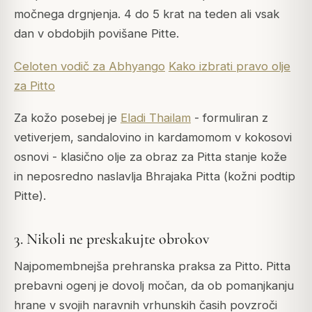
močnega drgnjenja. 4 do 5 krat na teden ali vsak
dan v obdobjih povišane Pitte.
Celoten vodič za Abhyango
Kako izbrati pravo olje
za Pitto
Za kožo posebej je
Eladi Thailam
- formuliran z
vetiverjem, sandalovino in kardamomom v kokosovi
osnovi - klasično olje za obraz za Pitta stanje kože
in neposredno naslavlja Bhrajaka Pitta (kožni podtip
Pitte).
3. Nikoli ne preskakujte obrokov
Najpomembnejša prehranska praksa za Pitto. Pitta
prebavni ogenj je dovolj močan, da ob pomanjkanju
hrane v svojih naravnih vrhunskih časih povzroči