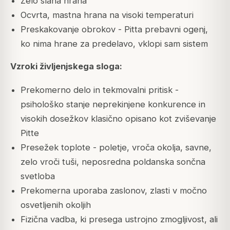
Zelo slana hrana
Ocvrta, mastna hrana na visoki temperaturi
Preskakovanje obrokov - Pitta prebavni ogenj,
ko nima hrane za predelavo, vklopi sam sistem
Vzroki življenjskega sloga:
Prekomerno delo in tekmovalni pritisk -
psihološko stanje neprekinjene konkurence in
visokih dosežkov klasično opisano kot zviševanje
Pitte
Presežek toplote - poletje, vroča okolja, savne,
zelo vroči tuši, neposredna poldanska sončna
svetloba
Prekomerna uporaba zaslonov, zlasti v močno
osvetljenih okoljih
Fizična vadba, ki presega ustrojno zmogljivost, ali