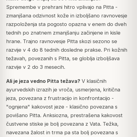
Spremembe v prehrani hitro vplivajo na Pitta -
zmanjšana odzivnost kože in izboljšano ravnovesje
razpoloženja sta pogosto opazna v enem do dveh
tednih po znatnem zmanjšanju začinjene in kisle
hrane. Trajno ravnovesje Pitta skozi sezono se
razvije v 4 do 8 tednih dosledne prakse. Pri kožnih
težavah, povezanih s Pitta, se globlja izboljšava
razvije v 2 do 3 mesecih.
Ali je jeza vedno Pitta težava?
V klasičnih
ayurvedskih izrazih je vroča, usmerjena, kritična
jeza, povezana z frustracijo in konfrontacijo -
"ognjena" kakovost jeze - klasično povezana s
povišano Pitta. Anksiozna, prestrašena kakovost
čustvene stiske je bolj povezana z Vata. Težka,
navezana žalost in trma pa sta bolj povezana s