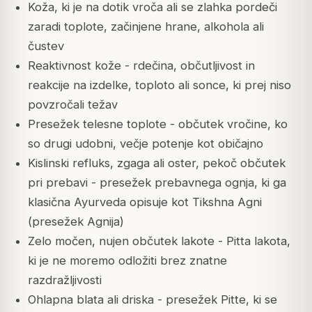
Koža, ki je na dotik vroča ali se zlahka pordeči
zaradi toplote, začinjene hrane, alkohola ali
čustev
Reaktivnost kože - rdečina, občutljivost in
reakcije na izdelke, toploto ali sonce, ki prej niso
povzročali težav
Presežek telesne toplote - občutek vročine, ko
so drugi udobni, večje potenje kot običajno
Kislinski refluks, zgaga ali oster, pekoč občutek
pri prebavi - presežek prebavnega ognja, ki ga
klasična Ayurveda opisuje kot Tikshna Agni
(presežek Agnija)
Zelo močen, nujen občutek lakote - Pitta lakota,
ki je ne moremo odložiti brez znatne
razdražljivosti
Ohlapna blata ali driska - presežek Pitte, ki se