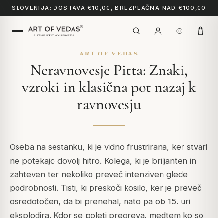
SLOVENIJA: DOSTAVA €10,00, BREZPLAČNA NAD €100,00
ART OF VEDAS
Neravnovesje Pitta: Znaki,
vzroki in klasična pot nazaj k
ravnovesju
Oseba na sestanku, ki je vidno frustrirana, ker stvari
ne potekajo dovolj hitro. Kolega, ki je briljanten in
zahteven ter nekoliko preveč intenziven glede
podrobnosti. Tisti, ki preskoči kosilo, ker je preveč
osredotočen, da bi prenehal, nato pa ob 15. uri
eksplodira. Kdor se poleti pregreva, medtem ko so