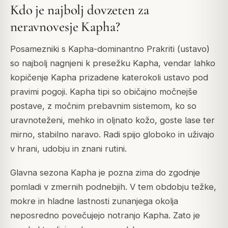
Kdo je najbolj dovzeten za
neravnovesje Kapha?
Posamezniki s Kapha-dominantno Prakriti (ustavo)
so najbolj nagnjeni k presežku Kapha, vendar lahko
kopičenje Kapha prizadene katerokoli ustavo pod
pravimi pogoji. Kapha tipi so običajno močnejše
postave, z močnim prebavnim sistemom, ko so
uravnoteženi, mehko in oljnato kožo, goste lase ter
mirno, stabilno naravo. Radi spijo globoko in uživajo
v hrani, udobju in znani rutini.
Glavna sezona Kapha je pozna zima do zgodnje
pomladi v zmernih podnebjih. V tem obdobju težke,
mokre in hladne lastnosti zunanjega okolja
neposredno povečujejo notranjo Kapha. Zato je