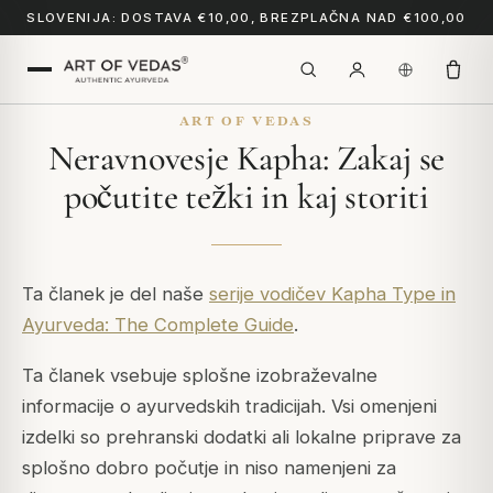
SLOVENIJA: DOSTAVA €10,00, BREZPLAČNA NAD €100,00
ART OF VEDAS
Neravnovesje Kapha: Zakaj se
počutite težki in kaj storiti
Ta članek je del naše
serije vodičev Kapha Type in
Ayurveda: The Complete Guide
.
Ta članek vsebuje splošne izobraževalne
informacije o ayurvedskih tradicijah. Vsi omenjeni
izdelki so prehranski dodatki ali lokalne priprave za
splošno dobro počutje in niso namenjeni za