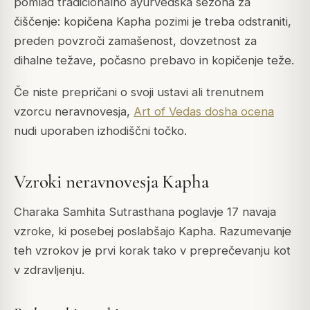
pomlad tradicionalno ayurvedska sezona za
čiščenje: kopičena Kapha pozimi je treba odstraniti,
preden povzroči zamašenost, dovzetnost za
dihalne težave, počasno prebavo in kopičenje teže.
Če niste prepričani o svoji ustavi ali trenutnem
vzorcu neravnovesja,
Art of Vedas dosha ocena
nudi uporaben izhodiščni točko.
Vzroki neravnovesja Kapha
Charaka Samhita Sutrasthana poglavje 17 navaja
vzroke, ki posebej poslabšajo Kapha. Razumevanje
teh vzrokov je prvi korak tako v preprečevanju kot
v zdravljenju.