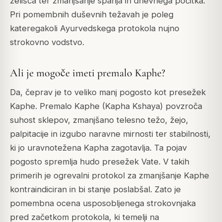
zelišča ter zmanjšanje spanja in dnevnega počitka.
Pri pomembnih duševnih težavah je poleg
kateregakoli Ayurvedskega protokola nujno
strokovno vodstvo.
Ali je mogoče imeti premalo Kaphe?
Da, čeprav je to veliko manj pogosto kot presežek
Kaphe. Premalo Kaphe (Kapha Kshaya) povzroča
suhost sklepov, zmanjšano telesno težo, žejo,
palpitacije in izgubo naravne mirnosti ter stabilnosti,
ki jo uravnotežena Kapha zagotavlja. Ta pojav
pogosto spremlja hudo presežek Vate. V takih
primerih je ogrevalni protokol za zmanjšanje Kaphe
kontraindiciran in bi stanje poslabšal. Zato je
pomembna ocena usposobljenega strokovnjaka
pred začetkom protokola, ki temelji na