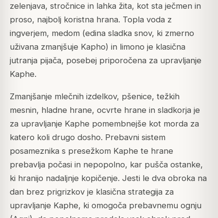
zelenjava, stročnice in lahka žita, kot sta ječmen in
proso, najbolj koristna hrana. Topla voda z
ingverjem, medom (edina sladka snov, ki zmerno
uživana zmanjšuje Kapho) in limono je klasična
jutranja pijača, posebej priporočena za upravljanje
Kaphe.
Zmanjšanje mlečnih izdelkov, pšenice, težkih
mesnin, hladne hrane, ocvrte hrane in sladkorja je
za upravljanje Kaphe pomembnejše kot morda za
katero koli drugo dosho. Prebavni sistem
posameznika s presežkom Kaphe te hrane
prebavlja počasi in nepopolno, kar pušča ostanke,
ki hranijo nadaljnje kopičenje. Jesti le dva obroka na
dan brez prigrizkov je klasična strategija za
upravljanje Kaphe, ki omogoča prebavnemu ognju