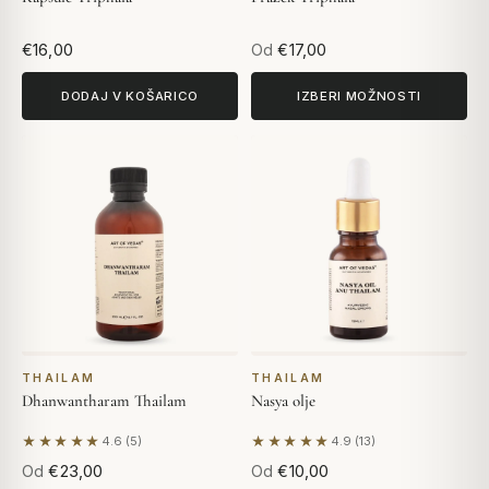
€16,00
Od
€17,00
DODAJ V KOŠARICO
IZBERI MOŽNOSTI
THAILAM
THAILAM
Dhanwantharam Thailam
Nasya olje
★★★★★
★★★★★
4.6 (5)
4.9 (13)
Na podlagi 5 mnenj
Na podlagi 13 mnenj
Od
€23,00
Od
€10,00