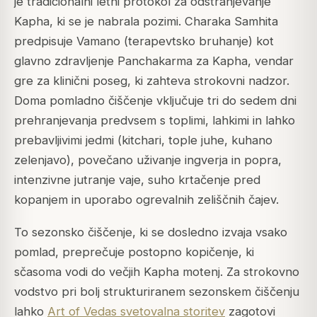
je tradicionalni letni protokol za odstranjevanje
Kapha, ki se je nabrala pozimi. Charaka Samhita
predpisuje Vamano (terapevtsko bruhanje) kot
glavno zdravljenje Panchakarma za Kapha, vendar
gre za klinični poseg, ki zahteva strokovni nadzor.
Doma pomladno čiščenje vključuje tri do sedem dni
prehranjevanja predvsem s toplimi, lahkimi in lahko
prebavljivimi jedmi (kitchari, tople juhe, kuhano
zelenjavo), povečano uživanje ingverja in popra,
intenzivne jutranje vaje, suho krtačenje pred
kopanjem in uporabo ogrevalnih zeliščnih čajev.
To sezonsko čiščenje, ki se dosledno izvaja vsako
pomlad, preprečuje postopno kopičenje, ki
sčasoma vodi do večjih Kapha motenj. Za strokovno
vodstvo pri bolj strukturiranem sezonskem čiščenju
lahko
Art of Vedas svetovalna storitev
zagotovi