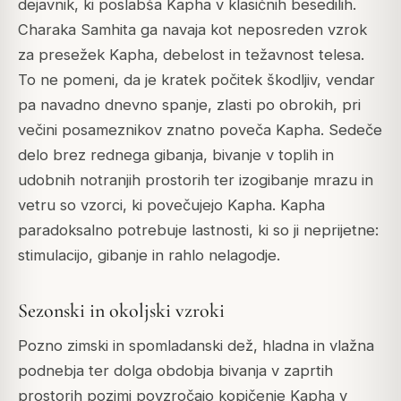
dejavnik, ki poslabša Kapha v klasičnih besedilih.
Charaka Samhita ga navaja kot neposreden vzrok
za presežek Kapha, debelost in težavnost telesa.
To ne pomeni, da je kratek počitek škodljiv, vendar
pa navadno dnevno spanje, zlasti po obrokih, pri
večini posameznikov znatno poveča Kapha. Sedeče
delo brez rednega gibanja, bivanje v toplih in
udobnih notranjih prostorih ter izogibanje mrazu in
vetru so vzorci, ki povečujejo Kapha. Kapha
paradoksalno potrebuje lastnosti, ki so ji neprijetne:
stimulacijo, gibanje in rahlo nelagodje.
Sezonski in okoljski vzroki
Pozno zimski in spomladanski dež, hladna in vlažna
podnebja ter dolga obdobja bivanja v zaprtih
prostorih pozimi povzročajo kopičenje Kapha v