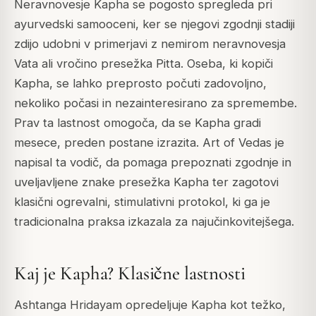
Neravnovesje Kapha se pogosto spregleda pri
ayurvedski samooceni, ker se njegovi zgodnji stadiji
zdijo udobni v primerjavi z nemirom neravnovesja
Vata ali vročino presežka Pitta. Oseba, ki kopiči
Kapha, se lahko preprosto počuti zadovoljno,
nekoliko počasi in nezainteresirano za spremembe.
Prav ta lastnost omogoča, da se Kapha gradi
mesece, preden postane izrazita. Art of Vedas je
napisal ta vodič, da pomaga prepoznati zgodnje in
uveljavljene znake presežka Kapha ter zagotovi
klasični ogrevalni, stimulativni protokol, ki ga je
tradicionalna praksa izkazala za najučinkovitejšega.
Kaj je Kapha? Klasične lastnosti
Ashtanga Hridayam opredeljuje Kapha kot težko,