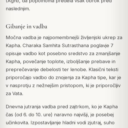
(Agni), da popolnoma predela vsak obrok pred
naslednjim.
Gibanje in vadba
Močna vadba je najpomembnejši življenjski ukrep za
Kapha. Charaka Samhita Sutrasthana poglavje 7
opisuje vadbo kot posebno sredstvo za zmanjšanje
Kapha, povečanje toplote, izboljšanje prebave in
preprečevanje debelosti ter lenobe. Klasični teksti
priporočajo vadbo do znojenja za Kapha tipe, kar je
v nasprotju z nežnejšim pristopom, ki je priporočljiv
za Vata.
Dnevna jutranja vadba pred zajtrkom, ko je Kapha
čas (od 6. do 10. ure) naravno najvišji, je posebej
učinkovita. Izpostavljanje hladni vodi zjutraj, suho