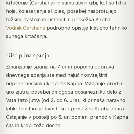
krtačenje (Garshana) in stimulativni gibi, kot so hitra
hoja, kolesarjenje ali ples, posebej nasprotujejo
težkim, zastojnim lastnostim presežka Kapha.
Vodnik Garshana
podrobno opisuje klasično tehniko
suhega krtačenja.
Disciplina spanja
Zmanjšanje spanja na 7 ur in popolna odprava
dnevnega spanja sta med najučinkovitejšimi
neprehranskimi ukrepi za Kapha. Vstajanje pred 6.
uro zjutraj posebej omogoča posamezniku delo z
Vata fazo jutra (od 2. do 6. ure), ki prinaša naravno
lahkotnost in gibljivost, ki jo presežek Kapha zatira.
Ostajanje v postelji po 6. uri pomeni prehod v Kapha
čas in krepi težo doshe.