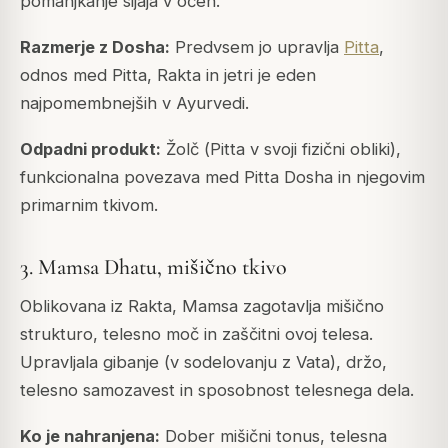
pomanjkanje sijaja v očeh.
Razmerje z Dosha:
Predvsem jo upravlja
Pitta
,
odnos med Pitta, Rakta in jetri je eden
najpomembnejših v Ayurvedi.
Odpadni produkt:
Žolč (
Pitta
v svoji fizični obliki),
funkcionalna povezava med Pitta Dosha in njegovim
primarnim tkivom.
3. Mamsa Dhatu, mišično tkivo
Oblikovana iz Rakta, Mamsa zagotavlja mišično
strukturo, telesno moč in zaščitni ovoj telesa.
Upravljala gibanje (v sodelovanju z Vata), držo,
telesno samozavest in sposobnost telesnega dela.
Ko je nahranjena:
Dober mišični tonus, telesna