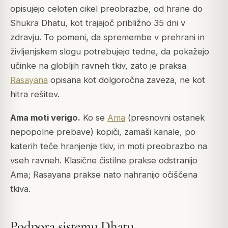
opisujejo celoten cikel preobrazbe, od hrane do
Shukra Dhatu, kot trajajoč približno 35 dni v
zdravju. To pomeni, da spremembe v prehrani in
življenjskem slogu potrebujejo tedne, da pokažejo
učinke na globljih ravneh tkiv, zato je praksa
Rasayana
opisana kot dolgoročna zaveza, ne kot
hitra rešitev.
Ama
moti verigo.
Ko se
Ama
(presnovni ostanek
nepopolne prebave) kopiči, zamaši kanale, po
katerih teče hranjenje tkiv, in moti preobrazbo na
vseh ravneh. Klasične čistilne prakse odstranijo
Ama; Rasayana prakse nato nahranijo očiščena
tkiva.
Podpora sistemu Dhatu