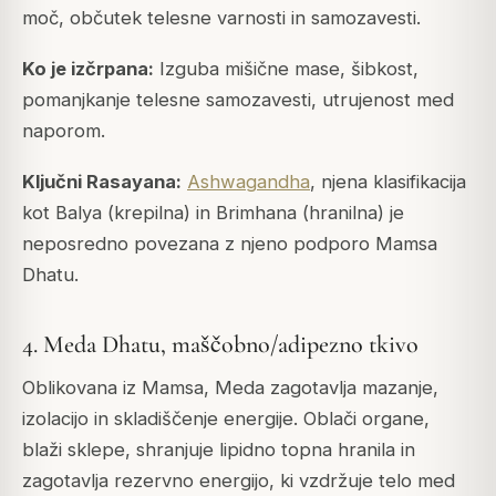
moč, občutek telesne varnosti in samozavesti.
Ko je izčrpana:
Izguba mišične mase, šibkost,
pomanjkanje telesne samozavesti, utrujenost med
naporom.
Ključni Rasayana:
Ashwagandha
, njena klasifikacija
kot
Balya
(krepilna) in
Brimhana
(hranilna) je
neposredno povezana z njeno podporo Mamsa
Dhatu.
4. Meda Dhatu, maščobno/adipezno tkivo
Oblikovana iz Mamsa, Meda zagotavlja mazanje,
izolacijo in skladiščenje energije. Oblači organe,
blaži sklepe, shranjuje lipidno topna hranila in
zagotavlja rezervno energijo, ki vzdržuje telo med