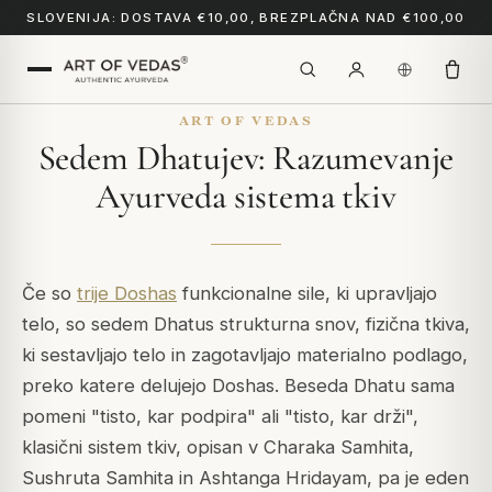
SLOVENIJA: DOSTAVA €10,00, BREZPLAČNA NAD €100,00
ART OF VEDAS
Sedem Dhatujev: Razumevanje
Ayurveda sistema tkiv
Če so
trije Doshas
funkcionalne sile, ki upravljajo
telo, so sedem Dhatus strukturna snov, fizična tkiva,
ki sestavljajo telo in zagotavljajo materialno podlago,
preko katere delujejo Doshas. Beseda
Dhatu
sama
pomeni "tisto, kar podpira" ali "tisto, kar drži",
klasični sistem tkiv, opisan v
Charaka Samhita
,
Sushruta Samhita
in
Ashtanga Hridayam
, pa je eden