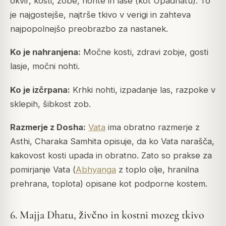
okvir, kosti, zobe, nohte in lase (kot Upadhatu). To
je najgostejše, najtrše tkivo v verigi in zahteva
najpopolnejšo preobrazbo za nastanek.
Ko je nahranjena:
Močne kosti, zdravi zobje, gosti
lasje, močni nohti.
Ko je izčrpana:
Krhki nohti, izpadanje las, razpoke v
sklepih, šibkost zob.
Razmerje z Dosha:
Vata
ima obratno razmerje z
Asthi,
Charaka Samhita
opisuje, da ko Vata narašča,
kakovost kosti upada in obratno. Zato so prakse za
pomirjanje Vata (
Abhyanga
z toplo olje, hranilna
prehrana, toplota) opisane kot podporne kostem.
6. Majja Dhatu, živčno in kostni mozeg tkivo