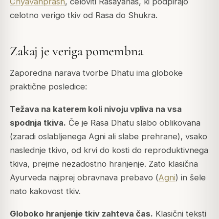
Chyavanprash
, celoviti Rasayanas, ki podpirajo
celotno verigo tkiv od Rasa do Shukra.
Zakaj je veriga pomembna
Zaporedna narava tvorbe Dhatu ima globoke
praktične posledice:
Težava na katerem koli nivoju vpliva na vsa
spodnja tkiva.
Če je Rasa Dhatu slabo oblikovana
(zaradi oslabljenega Agni ali slabe prehrane), vsako
naslednje tkivo, od krvi do kosti do reproduktivnega
tkiva, prejme nezadostno hranjenje. Zato klasična
Ayurveda najprej obravnava prebavo (
Agni
) in šele
nato kakovost tkiv.
Globoko hranjenje tkiv zahteva čas.
Klasični teksti