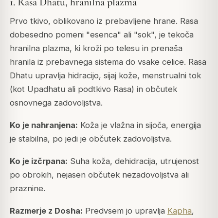
1. Rasa Dhatu, hranilna plazma
Prvo tkivo, oblikovano iz prebavljene hrane. Rasa
dobesedno pomeni "esenca" ali "sok", je tekoča
hranilna plazma, ki kroži po telesu in prenaša
hranila iz prebavnega sistema do vsake celice. Rasa
Dhatu upravlja hidracijo, sijaj kože, menstrualni tok
(kot
Upadhatu
ali podtkivo Rasa) in občutek
osnovnega zadovoljstva.
Ko je nahranjena:
Koža je vlažna in sijoča, energija
je stabilna, po jedi je občutek zadovoljstva.
Ko je izčrpana:
Suha koža, dehidracija, utrujenost
po obrokih, nejasen občutek nezadovoljstva ali
praznine.
Razmerje z Dosha:
Predvsem jo upravlja
Kapha
,