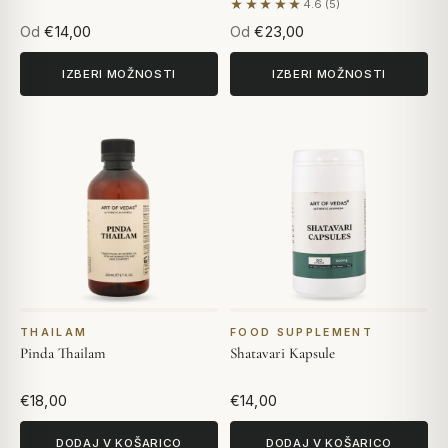
★★★★★
4.6 (5)
Na podlagi 5 mnenj
Od
€14,00
Od
€23,00
IZBERI MOŽNOSTI
IZBERI MOŽNOSTI
THAILAM
FOOD SUPPLEMENT
Pinda Thailam
Shatavari Kapsule
€18,00
€14,00
DODAJ V KOŠARICO
DODAJ V KOŠARICO