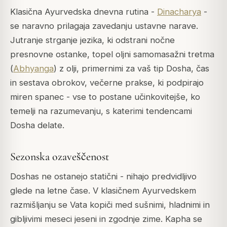
Klasična Ayurvedska dnevna rutina -
Dinacharya
-
se naravno prilagaja zavedanju ustavne narave.
Jutranje strganje jezika, ki odstrani nočne
presnovne ostanke, topel oljni samomasažni tretma
(
Abhyanga
) z olji, primernimi za vaš tip Dosha, čas
in sestava obrokov, večerne prakse, ki podpirajo
miren spanec - vse to postane učinkovitejše, ko
temelji na razumevanju, s katerimi tendencami
Dosha delate.
Sezonska ozaveščenost
Doshas ne ostanejo statični - nihajo predvidljivo
glede na letne čase. V klasičnem Ayurvedskem
razmišljanju se Vata kopiči med sušnimi, hladnimi in
gibljivimi meseci jeseni in zgodnje zime. Kapha se