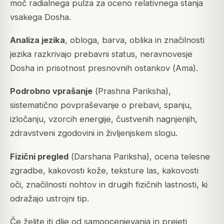
moč radialnega pulza za oceno relativnega stanja
vsakega Dosha.
Analiza jezika
, obloga, barva, oblika in značilnosti
jezika razkrivajo prebavni status, neravnovesje
Dosha in prisotnost presnovnih ostankov (
Ama
).
Podrobno vprašanje
(
Prashna Pariksha
),
sistematično povpraševanje o prebavi, spanju,
izločanju, vzorcih energije, čustvenih nagnjenjih,
zdravstveni zgodovini in življenjskem slogu.
Fizični pregled
(
Darshana Pariksha
), ocena telesne
zgradbe, kakovosti kože, teksture las, kakovosti
oči, značilnosti nohtov in drugih fizičnih lastnosti, ki
odražajo ustrojni tip.
Če želite iti dlje od samoocenjevanja in prejeti