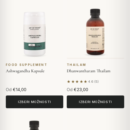
FOOD SUPPLEMENT
THAILAM
Ashwagandha Kapsule
Dhanwantharam Thailam
★★★★★
4.6 (5)
Na podlagi 5 mnenj
Od
€14,00
Od
€23,00
IZBERI MOŽNOSTI
IZBERI MOŽNOSTI