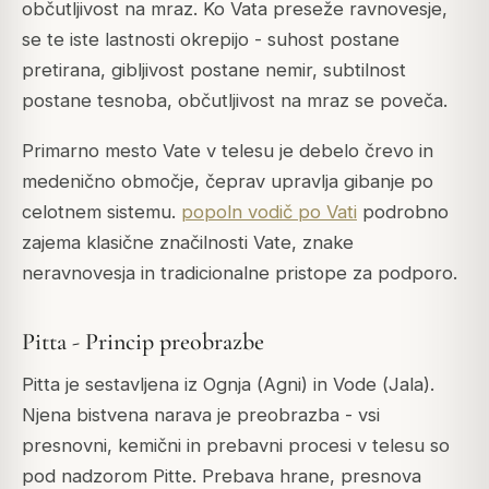
občutljivost na mraz. Ko Vata preseže ravnovesje,
se te iste lastnosti okrepijo - suhost postane
pretirana, gibljivost postane nemir, subtilnost
postane tesnoba, občutljivost na mraz se poveča.
Primarno mesto Vate v telesu je debelo črevo in
medenično območje, čeprav upravlja gibanje po
celotnem sistemu.
popoln vodič po Vati
podrobno
zajema klasične značilnosti Vate, znake
neravnovesja in tradicionalne pristope za podporo.
Pitta - Princip preobrazbe
Pitta je sestavljena iz Ognja (
Agni
) in Vode (
Jala
).
Njena bistvena narava je preobrazba - vsi
presnovni, kemični in prebavni procesi v telesu so
pod nadzorom Pitte. Prebava hrane, presnova