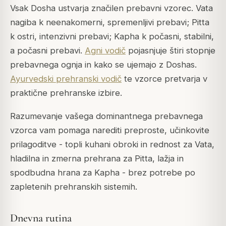
Vsak Dosha ustvarja značilen prebavni vzorec. Vata
nagiba k neenakomerni, spremenljivi prebavi; Pitta
k ostri, intenzivni prebavi; Kapha k počasni, stabilni,
a počasni prebavi.
Agni vodič
pojasnjuje štiri stopnje
prebavnega ognja in kako se ujemajo z Doshas.
Ayurvedski prehranski vodič
te vzorce pretvarja v
praktične prehranske izbire.
Razumevanje vašega dominantnega prebavnega
vzorca vam pomaga narediti preproste, učinkovite
prilagoditve - topli kuhani obroki in rednost za Vata,
hladilna in zmerna prehrana za Pitta, lažja in
spodbudna hrana za Kapha - brez potrebe po
zapletenih prehranskih sistemih.
Dnevna rutina