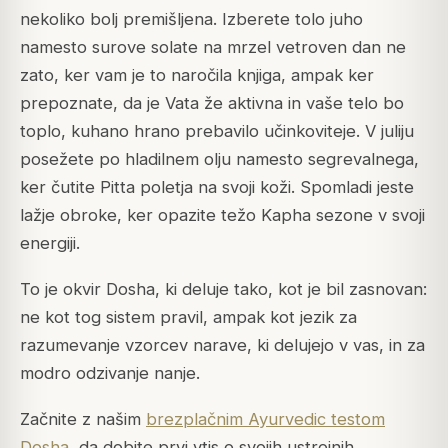
nekoliko bolj premišljena. Izberete tolo juho
namesto surove solate na mrzel vetroven dan ne
zato, ker vam je to naročila knjiga, ampak ker
prepoznate, da je Vata že aktivna in vaše telo bo
toplo, kuhano hrano prebavilo učinkoviteje. V juliju
posežete po hladilnem olju namesto segrevalnega,
ker čutite Pitta poletja na svoji koži. Spomladi jeste
lažje obroke, ker opazite težo Kapha sezone v svoji
energiji.
To je okvir Dosha, ki deluje tako, kot je bil zasnovan:
ne kot tog sistem pravil, ampak kot jezik za
razumevanje vzorcev narave, ki delujejo v vas, in za
modro odzivanje nanje.
Začnite z našim
brezplačnim Ayurvedic testom
Dosha
, da dobite prvi vtis o svojih ustrojnih