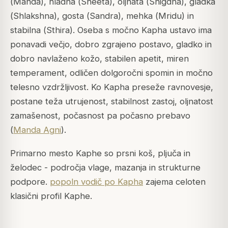
(
Manda
), hladna (
Sheeta
), oljnata (
Snigdha
), gladka
(
Shlakshna
), gosta (
Sandra
), mehka (
Mridu
) in
stabilna (
Sthira
). Oseba s močno Kapha ustavo ima
ponavadi večjo, dobro zgrajeno postavo, gladko in
dobro navlaženo kožo, stabilen apetit, miren
temperament, odličen dolgoročni spomin in močno
telesno vzdržljivost. Ko Kapha preseže ravnovesje,
postane teža utrujenost, stabilnost zastoj, oljnatost
zamašenost, počasnost pa počasno prebavo
(
Manda Agni
).
Primarno mesto Kaphe so prsni koš, pljuča in
želodec - področja vlage, mazanja in strukturne
podpore.
popoln vodič po Kapha
zajema celoten
klasični profil Kaphe.