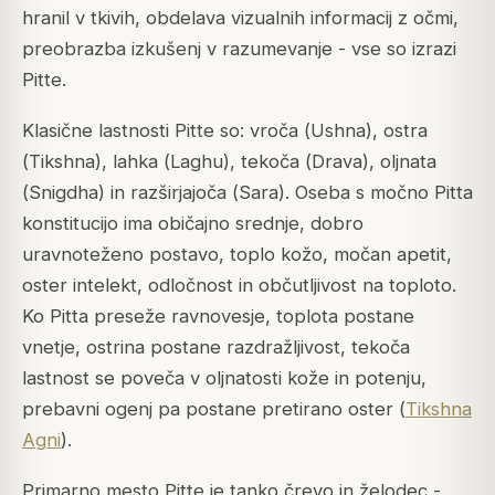
hranil v tkivih, obdelava vizualnih informacij z očmi,
preobrazba izkušenj v razumevanje - vse so izrazi
Pitte.
Klasične lastnosti Pitte so: vroča (
Ushna
), ostra
(
Tikshna
), lahka (
Laghu
), tekoča (
Drava
), oljnata
(
Snigdha
) in razširjajoča (
Sara
). Oseba s močno Pitta
konstitucijo ima običajno srednje, dobro
uravnoteženo postavo, toplo kožo, močan apetit,
oster intelekt, odločnost in občutljivost na toploto.
Ko Pitta preseže ravnovesje, toplota postane
vnetje, ostrina postane razdražljivost, tekoča
lastnost se poveča v oljnatosti kože in potenju,
prebavni ogenj pa postane pretirano oster (
Tikshna
Agni
).
Primarno mesto Pitte je tanko črevo in želodec -