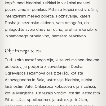
kopiči med hladnimi, težkimi in vlažnimi meseci
pozne zime in pomladi. Pitta se kopiči med vročimi,
intenzivnimi meseci poletja. Poznavanje, kateri
Dosha je sezonsko aktiven, vam omogoča, da
prilagodite svojo dnevno rutino, prehranske izbire
in samonego proaktivno, namesto reaktivno.
Olje in nega telesa
Tudi izbira masažnega olja, ki se zdi majhna dnevna
odločitev, je podprta z zavedanjem Dosha.
Ogrevajoča sezamova olja z zelišči, kot sta
Ashwagandha in Bala, ustrezajo hladnim, suhim
lastnostim Vate. Ohlajajoča kokosova olja z zelišči,
kot je Manjistha, ustrezajo vročim, ostrim lastnostim
Pitte. Lažja, spodbudna olja ustrezajo težkim,