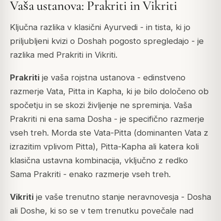
Vaša ustanova: Prakriti in Vikriti
Ključna razlika v klasični Ayurvedi - in tista, ki jo
priljubljeni kvizi o Doshah pogosto spregledajo - je
razlika med
Prakriti
in
Vikriti
.
Prakriti
je vaša rojstna ustanova - edinstveno
razmerje Vata, Pitta in Kapha, ki je bilo določeno ob
spočetju in se skozi življenje ne spreminja. Vaša
Prakriti ni ena sama Dosha - je specifično razmerje
vseh treh. Morda ste Vata-Pitta (dominanten Vata z
izrazitim vplivom Pitta), Pitta-Kapha ali katera koli
klasična ustavna kombinacija, vključno z redko
Sama Prakriti
- enako razmerje vseh treh.
Vikriti
je vaše trenutno stanje neravnovesja - Dosha
ali Doshe, ki so se v tem trenutku povečale nad