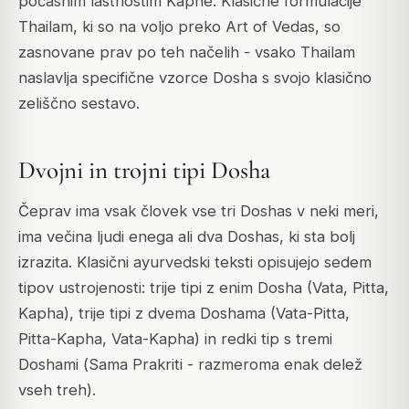
počasnim lastnostim Kaphe. Klasične formulacije
Thailam, ki so na voljo preko Art of Vedas, so
zasnovane prav po teh načelih - vsako Thailam
naslavlja specifične vzorce Dosha s svojo klasično
zeliščno sestavo.
Dvojni in trojni tipi Dosha
Čeprav ima vsak človek vse tri Doshas v neki meri,
ima večina ljudi enega ali dva Doshas, ki sta bolj
izrazita. Klasični ayurvedski teksti opisujejo sedem
tipov ustrojenosti: trije tipi z enim Dosha (Vata, Pitta,
Kapha), trije tipi z dvema Doshama (Vata-Pitta,
Pitta-Kapha, Vata-Kapha) in redki tip s tremi
Doshami (
Sama Prakriti
- razmeroma enak delež
vseh treh).