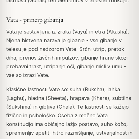
lastnosti (
Gunas
) teh elementov v telesne funkcije:
Vata - princip gibanja
Vata je sestavljena iz zraka (
Vayu
) in etra (
Akasha
).
Njena bistvena narava je gibanje - vse gibanje v
telesu je pod nadzorom Vate. Srčni utrip, pretok
diha, prenos živčnih impulzov, gibanje hrane skozi
prebavni trakt, utripanje oči, gibanje misli v umu -
vse so izrazi Vate.
Klasične lastnosti Vate so: suha (
Ruksha
), lahka
(
Laghu
), hladna (
Sheeta
), hrapava (
Khara
), subtilna
(
Sukshma
) in gibljiva (
Chala
). Te lastnosti se kažejo
fizično in psihološko. Oseba z močno Vata
konstitucijo ima običajno lažjo postavo, suho kožo,
spremenljiv apetit, hitro razmišljanje, ustvarjalnost in