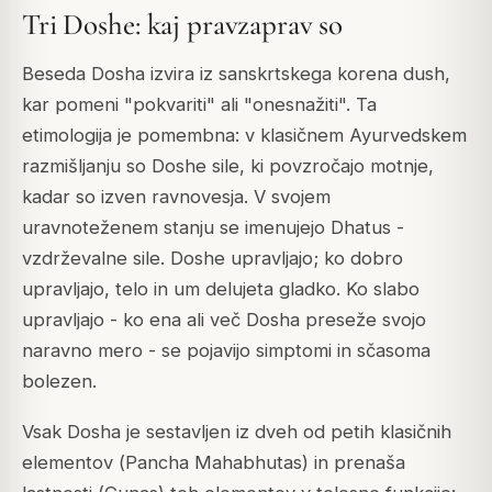
Tri Doshe: kaj pravzaprav so
Beseda
Dosha
izvira iz sanskrtskega korena
dush
,
kar pomeni "pokvariti" ali "onesnažiti". Ta
etimologija je pomembna: v klasičnem Ayurvedskem
razmišljanju so Doshe sile, ki povzročajo motnje,
kadar so izven ravnovesja. V svojem
uravnoteženem stanju se imenujejo
Dhatus
-
vzdrževalne sile. Doshe upravljajo; ko dobro
upravljajo, telo in um delujeta gladko. Ko slabo
upravljajo - ko ena ali več Dosha preseže svojo
naravno mero - se pojavijo simptomi in sčasoma
bolezen.
Vsak Dosha je sestavljen iz dveh od petih klasičnih
elementov (
Pancha Mahabhutas
) in prenaša