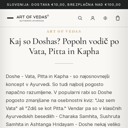
SLOVENIJA: DOSTAVA €10,00, BREZPLAČNA NAD €100,00
ART OF VEDAS
Kaj so Doshas? Popoln vodič po
Vata, Pitta in Kapha
Doshe - Vata, Pitta in Kapha - so najosnovnejši
koncept v Ayurvedi. So tudi najbolj pogosto
napačno razumljene. V popularni rabi so Doshe
pogosto zmanjšane na osebnostni kviz: "Jaz sem
Vata" ali "Zdiš se kot Pitta." Vendar pa so v klasičnih
Ayurvedskih besedilih -
Charaka Samhita
,
Sushruta
Samhita
in
Ashtanga Hridayam
- Doshe nekaj veliko