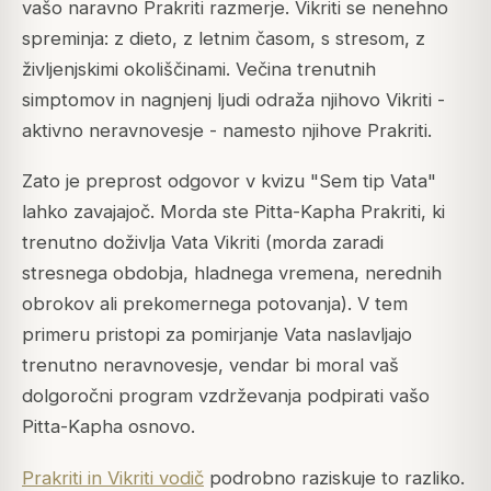
vašo naravno Prakriti razmerje. Vikriti se nenehno
spreminja: z dieto, z letnim časom, s stresom, z
življenjskimi okoliščinami. Večina trenutnih
simptomov in nagnjenj ljudi odraža njihovo Vikriti -
aktivno neravnovesje - namesto njihove Prakriti.
Zato je preprost odgovor v kvizu "Sem tip Vata"
lahko zavajajoč. Morda ste Pitta-Kapha Prakriti, ki
trenutno doživlja Vata Vikriti (morda zaradi
stresnega obdobja, hladnega vremena, nerednih
obrokov ali prekomernega potovanja). V tem
primeru pristopi za pomirjanje Vata naslavljajo
trenutno neravnovesje, vendar bi moral vaš
dolgoročni program vzdrževanja podpirati vašo
Pitta-Kapha osnovo.
Prakriti in Vikriti vodič
podrobno raziskuje to razliko.