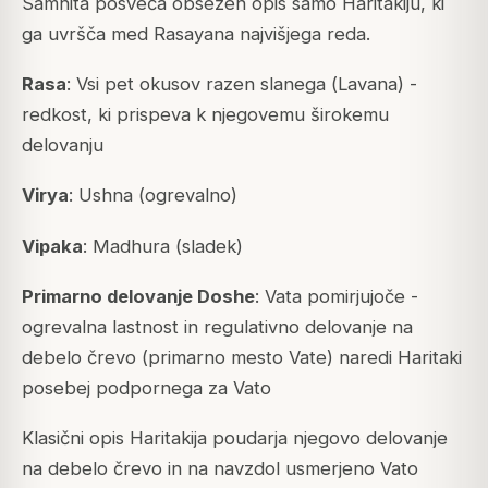
Samhita
posveča obsežen opis samo Haritakiju, ki
ga uvršča med Rasayana najvišjega reda.
Rasa
: Vsi pet okusov razen slanega (
Lavana
) -
redkost, ki prispeva k njegovemu širokemu
delovanju
Virya
: Ushna (ogrevalno)
Vipaka
: Madhura (sladek)
Primarno delovanje Doshe
: Vata pomirjujoče -
ogrevalna lastnost in regulativno delovanje na
debelo črevo (primarno mesto Vate) naredi Haritaki
posebej podpornega za Vato
Klasični opis Haritakija poudarja njegovo delovanje
na debelo črevo in na navzdol usmerjeno Vato