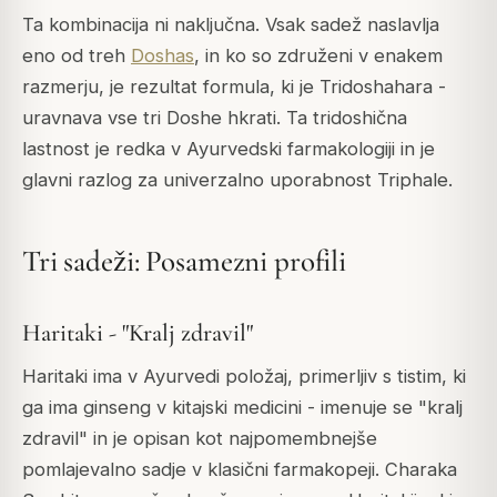
Ta kombinacija ni naključna. Vsak sadež naslavlja
eno od treh
Doshas
, in ko so združeni v enakem
razmerju, je rezultat formula, ki je
Tridoshahara
-
uravnava vse tri Doshe hkrati. Ta tridoshična
lastnost je redka v Ayurvedski farmakologiji in je
glavni razlog za univerzalno uporabnost Triphale.
Tri sadeži: Posamezni profili
Haritaki - "Kralj zdravil"
Haritaki ima v Ayurvedi položaj, primerljiv s tistim, ki
ga ima ginseng v kitajski medicini - imenuje se
"kralj
zdravil"
in je opisan kot najpomembnejše
pomlajevalno sadje v klasični farmakopeji.
Charaka