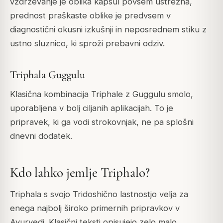
vzdrževanje je oblika kapsul povsem ustrezna,
prednost praškaste oblike je predvsem v
diagnostični okusni izkušnji in neposrednem stiku z
ustno sluznico, ki sproži prebavni odziv.
Triphala Guggulu
Klasična kombinacija Triphale z Guggulu smolo,
uporabljena v bolj ciljanih aplikacijah. To je
pripravek, ki ga vodi strokovnjak, ne pa splošni
dnevni dodatek.
Kdo lahko jemlje Triphalo?
Triphala s svojo Tridoshično lastnostjo velja za
enega najbolj široko primernih pripravkov v
Ayurvedi. Klasični teksti opisujejo zelo malo