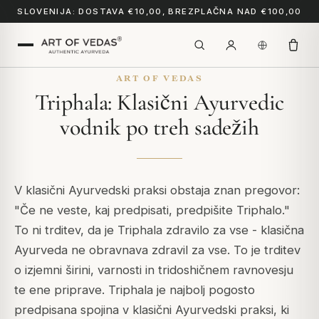
SLOVENIJA: DOSTAVA €10,00, BREZPLAČNA NAD €100,00
ART OF VEDAS
Triphala: Klasični Ayurvedic
vodnik po treh sadežih
V klasični Ayurvedski praksi obstaja znan pregovor:
"Če ne veste, kaj predpisati, predpišite Triphalo."
To ni trditev, da je Triphala zdravilo za vse - klasična
Ayurveda ne obravnava zdravil za vse. To je trditev
o izjemni širini, varnosti in tridoshičnem ravnovesju
te ene priprave. Triphala je najbolj pogosto
predpisana spojina v klasični Ayurvedski praksi, ki