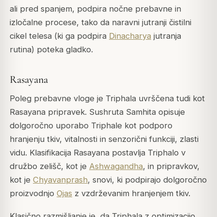
ali pred spanjem, podpira nočne prebavne in
izločalne procese, tako da naravni jutranji čistilni
cikel telesa (ki ga podpira
Dinacharya
jutranja
rutina) poteka gladko.
Rasayana
Poleg prebavne vloge je Triphala uvrščena tudi kot
Rasayana pripravek.
Sushruta Samhita
opisuje
dolgoročno uporabo Triphale kot podporo
hranjenju tkiv, vitalnosti in senzorični funkciji, zlasti
vidu. Klasifikacija Rasayana postavlja Triphalo v
družbo zelišč, kot je
Ashwagandha
, in pripravkov,
kot je
Chyavanprash
, snovi, ki podpirajo dolgoročno
proizvodnjo
Ojas
z vzdrževanim hranjenjem tkiv.
Klasično razmišljanje je, da Triphala z optimizacijo