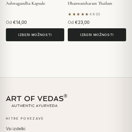
Ashwagandha Kapsule
Dhanwantharam Thailam
★★★★★
4.6 (5)
Na podlagi 5 mnenj
Od
€14,00
Od
€23,00
IZBERI MOŽNOSTI
IZBERI MOŽNOSTI
HITRE POVEZAVE
Vsi izdelki