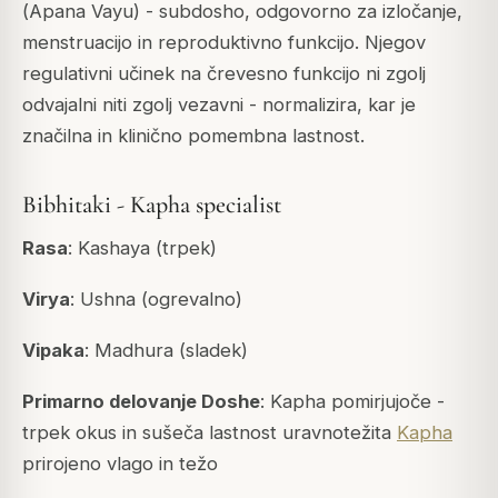
(
Apana Vayu
) - subdosho, odgovorno za izločanje,
menstruacijo in reproduktivno funkcijo. Njegov
regulativni učinek na črevesno funkcijo ni zgolj
odvajalni niti zgolj vezavni -
normalizira
, kar je
značilna in klinično pomembna lastnost.
Bibhitaki - Kapha specialist
Rasa
: Kashaya (trpek)
Virya
: Ushna (ogrevalno)
Vipaka
: Madhura (sladek)
Primarno delovanje Doshe
: Kapha pomirjujoče -
trpek okus in sušeča lastnost uravnotežita
Kapha
prirojeno vlago in težo