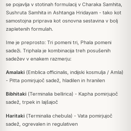
se pojavlja v stotinah formulacij v
Charaka Samhita
,
Sushruta Samhita
in
Ashtanga Hridayam
- tako kot
samostojna priprava kot osnovna sestavina v bolj
zapletenih formulah.
Ime je preprosto:
Tri
pomeni tri,
Phala
pomeni
sadeži. Triphala je kombinacija treh posušenih
sadežev v enakem razmerju:
Amalaki
(
Emblica officinalis
, indijski kosmulja / Amla)
- Pitta pomirjujoč sadež, hladilen in hranilen
Bibhitaki
(
Terminalia bellirica
) - Kapha pomirjujoč
sadež, trpek in lajšajoč
Haritaki
(
Terminalia chebula
) - Vata pomirjujoč
sadež, ogrevalen in regulativen