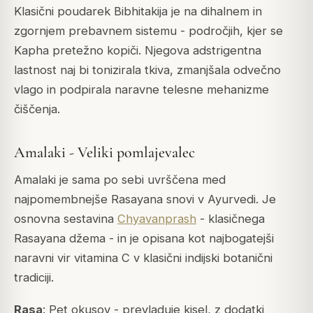
Klasični poudarek Bibhitakija je na dihalnem in
zgornjem prebavnem sistemu - področjih, kjer se
Kapha pretežno kopiči. Njegova adstrigentna
lastnost naj bi tonizirala tkiva, zmanjšala odvečno
vlago in podpirala naravne telesne mehanizme
čiščenja.
Amalaki - Veliki pomlajevalec
Amalaki je sama po sebi uvrščena med
najpomembnejše Rasayana snovi v Ayurvedi. Je
osnovna sestavina
Chyavanprash
- klasičnega
Rasayana džema - in je opisana kot najbogatejši
naravni vir vitamina C v klasični indijski botanični
tradiciji.
Rasa
: Pet okusov - prevladuje kisel, z dodatki