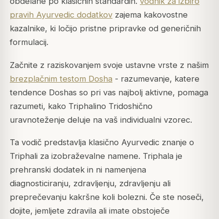
obdelane po klasičnih standardih.
vodnik za izbiro
pravih Ayurvedic dodatkov
zajema kakovostne
kazalnike, ki ločijo pristne pripravke od generičnih
formulacij.
Začnite z raziskovanjem svoje ustavne vrste z našim
brezplačnim testom Dosha
- razumevanje, katere
tendence Doshas so pri vas najbolj aktivne, pomaga
razumeti, kako Triphalino Tridoshično
uravnoteženje deluje na vaš individualni vzorec.
Ta vodič predstavlja klasično Ayurvedic znanje o
Triphali za izobraževalne namene. Triphala je
prehranski dodatek in ni namenjena
diagnosticiranju, zdravljenju, zdravljenju ali
preprečevanju kakršne koli bolezni. Če ste noseči,
dojite, jemljete zdravila ali imate obstoječe