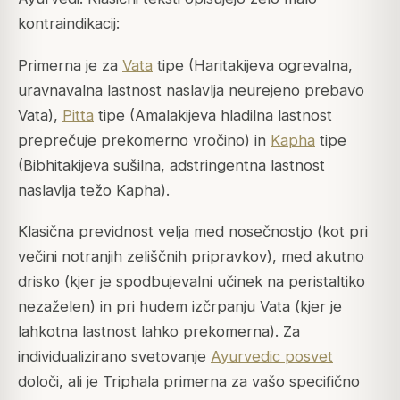
kontraindikacij:
Primerna je za
Vata
tipe (Haritakijeva ogrevalna,
uravnavalna lastnost naslavlja neurejeno prebavo
Vata),
Pitta
tipe (Amalakijeva hladilna lastnost
preprečuje prekomerno vročino) in
Kapha
tipe
(Bibhitakijeva sušilna, adstringentna lastnost
naslavlja težo Kapha).
Klasična previdnost velja med nosečnostjo (kot pri
večini notranjih zeliščnih pripravkov), med akutno
drisko (kjer je spodbujevalni učinek na peristaltiko
nezaželen) in pri hudem izčrpanju Vata (kjer je
lahkotna lastnost lahko prekomerna). Za
individualizirano svetovanje
Ayurvedic posvet
določi, ali je Triphala primerna za vašo specifično