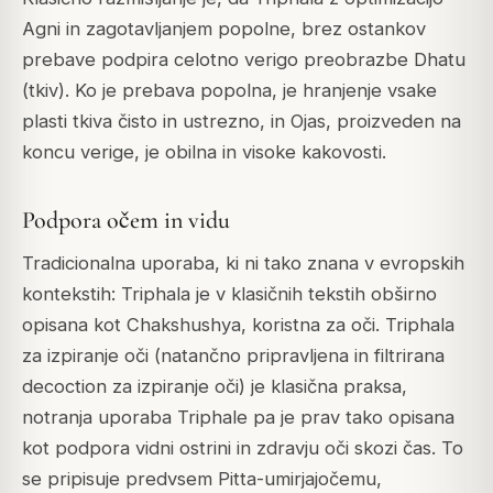
Agni in zagotavljanjem popolne, brez ostankov
prebave podpira celotno verigo preobrazbe Dhatu
(tkiv). Ko je prebava popolna, je hranjenje vsake
plasti tkiva čisto in ustrezno, in Ojas, proizveden na
koncu verige, je obilna in visoke kakovosti.
Podpora očem in vidu
Tradicionalna uporaba, ki ni tako znana v evropskih
kontekstih: Triphala je v klasičnih tekstih obširno
opisana kot
Chakshushya
, koristna za oči. Triphala
za izpiranje oči (natančno pripravljena in filtrirana
decoction za izpiranje oči) je klasična praksa,
notranja uporaba Triphale pa je prav tako opisana
kot podpora vidni ostrini in zdravju oči skozi čas. To
se pripisuje predvsem Pitta-umirjajočemu,