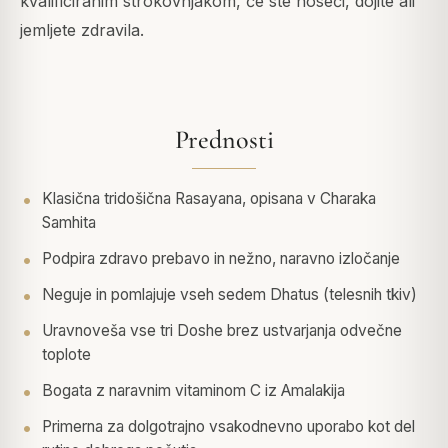
kvalificiranim strokovnjakom, če ste noseči, dojite ali
jemljete zdravila.
Prednosti
Klasična tridošična Rasayana, opisana v Charaka
Samhita
Podpira zdravo prebavo in nežno, naravno izločanje
Neguje in pomlajuje vseh sedem Dhatus (telesnih tkiv)
Uravnoveša vse tri Doshe brez ustvarjanja odvečne
toplote
Bogata z naravnim vitaminom C iz Amalakija
Primerna za dolgotrajno vsakodnevno uporabo kot del