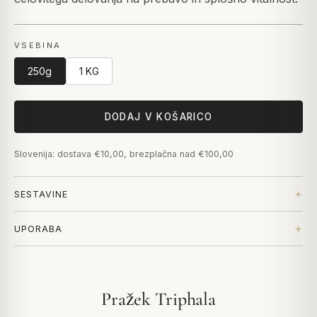
VSEBINA
250g
1 KG
DODAJ V KOŠARICO
Slovenija: dostava €10,00, brezplačna nad €100,00
SESTAVINE
UPORABA
Pražek Triphala