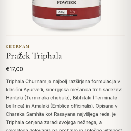
CHURNAM
Pražek Triphala
€17,00
Triphala Churnam je najbolj razširjena formulacija v
klasični Ayurvedi, sinergijska mešanica treh sadežev:
Haritaki (Terminalia chebula), Bibhitaki (Terminalia
bellirica) in Amalaki (Emblica officinalis). Opisana v
Charaka Samhita kot Rasayana najvišjega reda, je
Triphala cenjena zaradi svojega nežnega, a
celovitega delovanja na prebavo in splošno vitalnost.