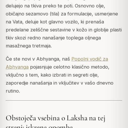
delujejo na tkiva preko te poti. Osnovno olje,
običajno sezamovo (tila) za formulacije, usmerjene
na Vata, deluje kot glavno vozilo, ki prenaša
predelane zeliščne sestavine v kožo in globlje plasti
tkiv skozi redno nanašanje toplega oljnega
masažnega tretmaja.
Če ste novi v Abhyanga, naš
Popolni vodič za
Abhyanga
pojasnjuje celotno klasično metodo,
vključno s tem, kako izbrati in segreti olje,
zaporedje nanašanja in vključitev v vašo dnevno
rutino.
Obstoječa vsebina o Laksha na tej
strani: iskrena opomba