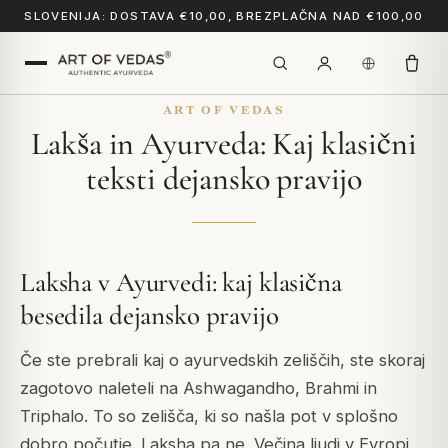
SLOVENIJA: DOSTAVA €10,00, BREZPLAČNA NAD €100,00
ART OF VEDAS
Lakša in Ayurveda: Kaj klasični
teksti dejansko pravijo
Laksha v Ayurvedi: kaj klasična
besedila dejansko pravijo
Če ste prebrali kaj o ayurvedskih zeliščih, ste skoraj
zagotovo naleteli na Ashwagandho, Brahmi in
Triphalo. To so zelišča, ki so našla pot v splošno
dobro počutje. Laksha pa ne. Večina ljudi v Evropi