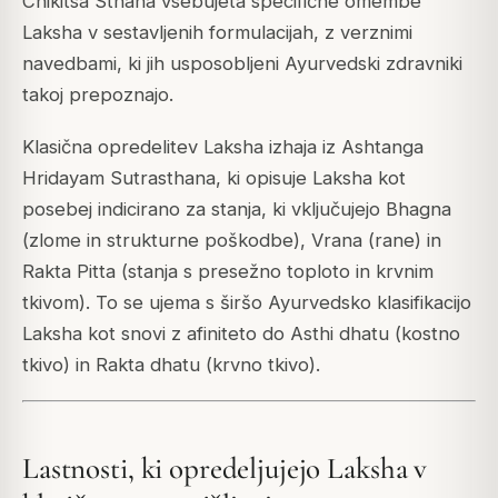
Chikitsa Sthana vsebujeta specifične omembe
Laksha v sestavljenih formulacijah, z verznimi
navedbami, ki jih usposobljeni Ayurvedski zdravniki
takoj prepoznajo.
Klasična opredelitev Laksha izhaja iz
Ashtanga
Hridayam
Sutrasthana, ki opisuje Laksha kot
posebej indicirano za stanja, ki vključujejo Bhagna
(zlome in strukturne poškodbe), Vrana (rane) in
Rakta Pitta (stanja s presežno toploto in krvnim
tkivom). To se ujema s širšo Ayurvedsko klasifikacijo
Laksha kot snovi z afiniteto do Asthi dhatu (kostno
tkivo) in Rakta dhatu (krvno tkivo).
Lastnosti, ki opredeljujejo Laksha v