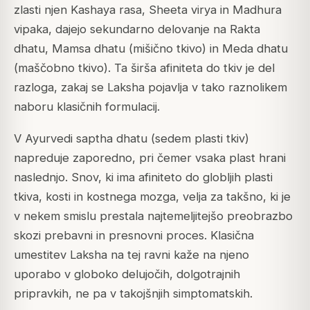
zlasti njen Kashaya rasa, Sheeta virya in Madhura
vipaka, dajejo sekundarno delovanje na Rakta
dhatu, Mamsa dhatu (mišično tkivo) in Meda dhatu
(maščobno tkivo). Ta širša afiniteta do tkiv je del
razloga, zakaj se Laksha pojavlja v tako raznolikem
naboru klasičnih formulacij.
V Ayurvedi
saptha dhatu
(sedem plasti tkiv)
napreduje zaporedno, pri čemer vsaka plast hrani
naslednjo. Snov, ki ima afiniteto do globljih plasti
tkiva, kosti in kostnega mozga, velja za takšno, ki je
v nekem smislu prestala najtemeljitejšo preobrazbo
skozi prebavni in presnovni proces. Klasična
umestitev Laksha na tej ravni kaže na njeno
uporabo v globoko delujočih, dolgotrajnih
pripravkih, ne pa v takojšnjih simptomatskih.