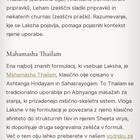
pripravki), Leham (zeliščni sladki pripravki) in
nekaterih churnas (zeliščni praški). Razumevanje,
kje se Laksha pojavlja, pomaga pojasniti kontekst
njene uporabe.
Mahamasha Thailam
Ena najbolj znanih formulacij, ki vsebuje Laksha, je
Mahamasha Thailam
, klasično olje opisano v
Ashtanga Hridayam
in
Sahasrayogam
. To Thailam se
tradicionalno uporablja pri Abhyanga masažah za
stanja, ki prizadenejo mišično-skeletni sistem. Vloga
Lakshe v tej formulaciji je povezana z njeno klasično
afiniteto do strukturnih tkiv in njenim Sheeta virya,
ki dopolnjuje druga segrevalna zelišča v formuli.
Več o tem olju lahko preberete v našem
vodniku za