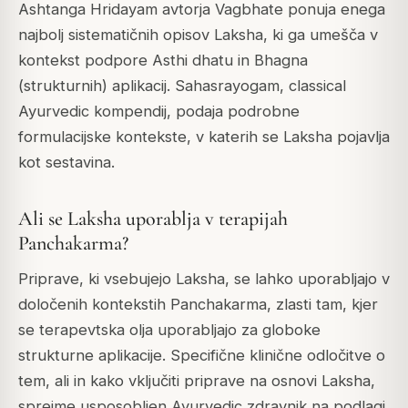
Ashtanga Hridayam
avtorja Vagbhate ponuja enega
najbolj sistematičnih opisov Laksha, ki ga umešča v
kontekst podpore Asthi dhatu in Bhagna
(strukturnih) aplikacij.
Sahasrayogam
, classical
Ayurvedic kompendij, podaja podrobne
formulacijske kontekste, v katerih se Laksha pojavlja
kot sestavina.
Ali se Laksha uporablja v terapijah
Panchakarma?
Priprave, ki vsebujejo Laksha, se lahko uporabljajo v
določenih kontekstih Panchakarma, zlasti tam, kjer
se terapevtska olja uporabljajo za globoke
strukturne aplikacije. Specifične klinične odločitve o
tem, ali in kako vključiti priprave na osnovi Laksha,
sprejme usposobljen Ayurvedic zdravnik na podlagi