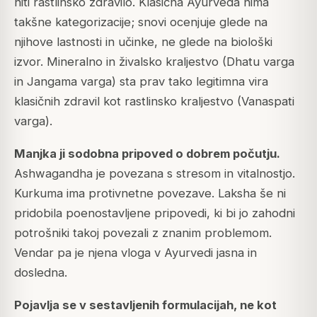
niti rastlinsko zdravilo. Klasična Ayurveda nima
takšne kategorizacije; snovi ocenjuje glede na
njihove lastnosti in učinke, ne glede na biološki
izvor. Mineralno in živalsko kraljestvo (Dhatu varga
in Jangama varga) sta prav tako legitimna vira
klasičnih zdravil kot rastlinsko kraljestvo (Vanaspati
varga).
Manjka ji sodobna pripoved o dobrem počutju.
Ashwagandha je povezana s stresom in vitalnostjo.
Kurkuma ima protivnetne povezave. Laksha še ni
pridobila poenostavljene pripovedi, ki bi jo zahodni
potrošniki takoj povezali z znanim problemom.
Vendar pa je njena vloga v Ayurvedi jasna in
dosledna.
Pojavlja se v sestavljenih formulacijah, ne kot