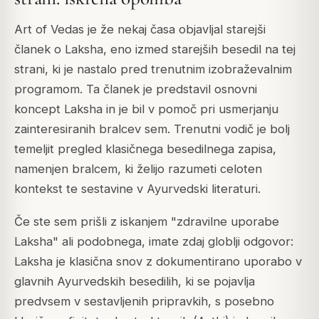
Art of Vedas je že nekaj časa objavljal starejši
članek o Laksha, eno izmed starejših besedil na tej
strani, ki je nastalo pred trenutnim izobraževalnim
programom. Ta članek je predstavil osnovni
koncept Laksha in je bil v pomoč pri usmerjanju
zainteresiranih bralcev sem. Trenutni vodič je bolj
temeljit pregled klasičnega besedilnega zapisa,
namenjen bralcem, ki želijo razumeti celoten
kontekst te sestavine v Ayurvedski literaturi.
Če ste sem prišli z iskanjem "zdravilne uporabe
Laksha" ali podobnega, imate zdaj globlji odgovor:
Laksha je klasična snov z dokumentirano uporabo v
glavnih Ayurvedskih besedilih, ki se pojavlja
predvsem v sestavljenih pripravkih, s posebno