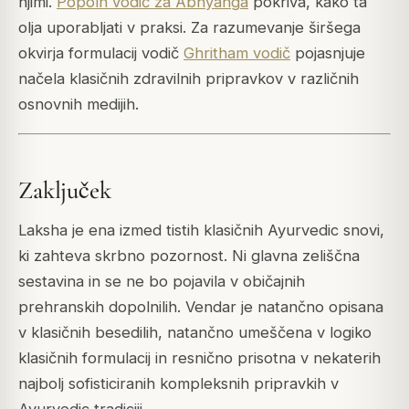
njimi.
Popoln vodič za Abhyanga
pokriva, kako ta
olja uporabljati v praksi. Za razumevanje širšega
okvirja formulacij vodič
Ghritham vodič
pojasnjuje
načela klasičnih zdravilnih pripravkov v različnih
osnovnih medijih.
Zaključek
Laksha je ena izmed tistih klasičnih Ayurvedic snovi,
ki zahteva skrbno pozornost. Ni glavna zeliščna
sestavina in se ne bo pojavila v običajnih
prehranskih dopolnilih. Vendar je natančno opisana
v klasičnih besedilih, natančno umeščena v logiko
klasičnih formulacij in resnično prisotna v nekaterih
najbolj sofisticiranih kompleksnih pripravkih v