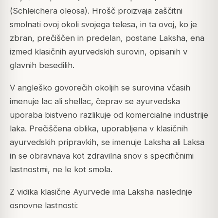
(
Schleichera oleosa
). Hrošč proizvaja zaščitni
smolnati ovoj okoli svojega telesa, in ta ovoj, ko je
zbran, prečiščen in predelan, postane Laksha, ena
izmed klasičnih ayurvedskih surovin, opisanih v
glavnih besedilih.
V angleško govorečih okoljih se surovina včasih
imenuje lac ali shellac, čeprav se ayurvedska
uporaba bistveno razlikuje od komercialne industrije
laka. Prečiščena oblika, uporabljena v klasičnih
ayurvedskih pripravkih, se imenuje
Laksha
ali
Laksa
in se obravnava kot zdravilna snov s specifičnimi
lastnostmi, ne le kot smola.
Z vidika klasične Ayurvede ima Laksha naslednje
osnovne lastnosti: