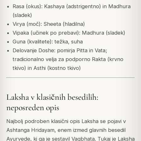
Rasa (okus): Kashaya (adstrigentno) in Madhura
(sladek)
Virya (moč): Sheeta (hladilna)
Vipaka (učinek po prebavi): Madhura (sladek)
Guna (kvalitete): težka, suha
Delovanje Doshe: pomirja Pitta in Vata;
tradicionalno velja za podporno Rakta (krvno
tkivo) in Asthi (kostno tkivo)
Laksha v klasičnih besedilih:
neposreden opis
Najbolj podroben klasični opis Laksha se pojavi v
Ashtanga Hridayam
, enem izmed glavnih besedil
Ayurvede, ki ga je sestavil Vagbhata. Tukaj je Laksha