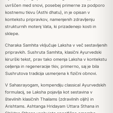
uvrščen med snovi, posebej primerne za podporo
kostnemu tkivu (Asthi dhatu), in je opisan v
kontekstu pripravkov, namenjenih zdravljenju
strukturnih motenj Vata, ki prizadenejo kosti in
sklepe.
Charaka Samhita
vključuje Laksha v več sestavljenih
pripravkih. Sushruta Samhita, klasični Ayurvedski
kirurški tekst, prav tako omenja Laksha v kontekstu
celjenja in regeneracije tkiv, primerno, saj je bila
Sushrutova tradicija usmerjena k fizični obnovi.
V
Sahasrayogam
, kompendiju classical Ayurvedskih
formulacij, se Laksha pojavlja kot sestavina v
številnih klasičnih Thailams (zdravilnih oljih) in
Arishtams.
Ashtanga Hridayam
Uttara Sthana in