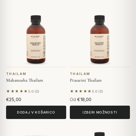
THAILAM
THAILAM
Mahamasha Thailam
Prasarini Thailam
★★★★★
★★★★★
5.0 (2)
5.0 (3)
Na podlagi 2 mnenj
Na podlagi 3 mnenj
€25,00
Od
€18,00
DODAJ V KOŠARICO
IZBERI MOŽNOSTI