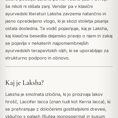
še nikoli ni slišala zanj. Vendar pa v klasični
ayurvedski literaturi Laksha zavzema natančno in
jasno opredeljeno vlogo, ki je skozi stoletja pisanja
ostala dosledna. Ta vodič pojasnjuje, kaj je Laksha,
kaj klasična besedila dejansko pravijo o njem in zakaj
se pojavlja v nekaterih najpomembnejših
ayurvedskih terapevtskih oljih, ki se uporabljajo za
strukturno podporo in obnovo.
Kaj je Laksha?
Laksha je smolnata izločina, ki jo proizvaja lakov
hrošč,
Laccifer lacca
(znan tudi kot
Kerria lacca
), ki
se prehranjuje z določenimi gostiteljskimi drevesi,
vključno s palash (
Butea monosperma
) in kusum