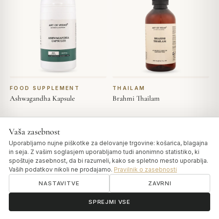
FOOD SUPPLEMENT
THAILAM
Ashwagandha Kapsule
Brahmi Thailam
Od
€14,00
Od
€19,00
Vaša zasebnost
IZBERI MOŽNOSTI
IZBERI MOŽNOSTI
Uporabljamo nujne piškotke za delovanje trgovine: košarica, blagajna
in seja. Z vašim soglasjem uporabljamo tudi anonimno statistiko, ki
spoštuje zasebnost, da bi razumeli, kako se spletno mesto uporablja.
Vaših podatkov nikoli ne prodajamo.
Pravilnik o zasebnosti
NASTAVITVE
ZAVRNI
ॐ
Potrebujete pomoč?
SPREJMI VSE