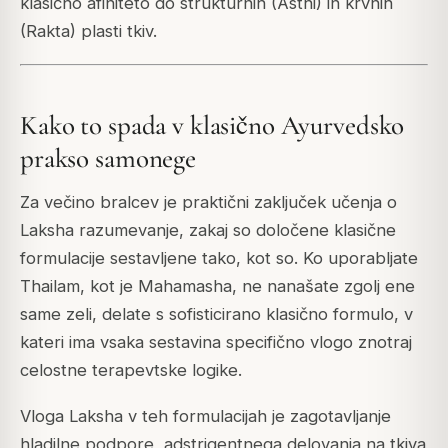
klasično afiniteto do strukturnih (Asthi) in krvnih
(Rakta) plasti tkiv.
Kako to spada v klasično Ayurvedsko
prakso samonege
Za večino bralcev je praktični zaključek učenja o
Laksha razumevanje, zakaj so določene klasične
formulacije sestavljene tako, kot so. Ko uporabljate
Thailam, kot je Mahamasha, ne nanašate zgolj ene
same zeli, delate s sofisticirano klasično formulo, v
kateri ima vsaka sestavina specifično vlogo znotraj
celostne terapevtske logike.
Vloga Laksha v teh formulacijah je zagotavljanje
hladilne podpore, adstrigentnega delovanja na tkiva