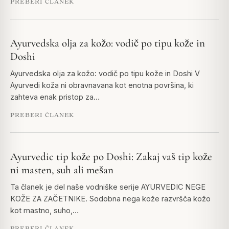
PREBERI ČLANEK
Ayurvedska olja za kožo: vodič po tipu kože in
Doshi
Ayurvedska olja za kožo: vodič po tipu kože in Doshi V
Ayurvedi koža ni obravnavana kot enotna površina, ki
zahteva enak pristop za…
PREBERI ČLANEK
Ayurvedic tip kože po Doshi: Zakaj vaš tip kože
ni masten, suh ali mešan
Ta članek je del naše vodniške serije AYURVEDIC NEGE
KOŽE ZA ZAČETNIKE. Sodobna nega kože razvršča kožo
kot mastno, suho,…
PREBERI ČLANEK