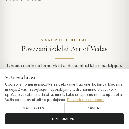
NAKUPUJTE RITUAL
Povezani izdelki Art of Vedas
Izbrano glede na temo članka, da se ritual lahko nadaljuje v
trgovini.
Vaša zasebnost
Uporabljamo nujne piškotke za delovanje trgovine: košarica, blagajna
in seja. Z vašim soglasjem uporabljamo tudi anonimno statistiko, ki
spoštuje zasebnost, da bi razumeli, kako se spletno mesto uporablja.
Vaših podatkov nikoli ne prodajamo.
Pravilnik o zasebnosti
NASTAVITVE
ZAVRNI
ॐ
Potrebujete pomoč?
SPREJMI VSE