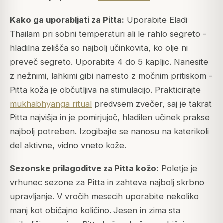
Kako ga uporabljati za Pitta:
Uporabite Eladi
Thailam pri sobni temperaturi ali le rahlo segreto -
hladilna zelišča so najbolj učinkovita, ko olje ni
preveč segreto. Uporabite 4 do 5 kapljic. Nanesite
z nežnimi, lahkimi gibi namesto z močnim pritiskom -
Pitta koža je občutljiva na stimulacijo. Prakticirajte
mukhabhyanga ritual
predvsem zvečer, saj je takrat
Pitta najvišja in je pomirjujoč, hladilen učinek prakse
najbolj potreben. Izogibajte se nanosu na katerikoli
del aktivne, vidno vneto kože.
Sezonske prilagoditve za Pitta kožo:
Poletje je
vrhunec sezone za Pitta in zahteva najbolj skrbno
upravljanje. V vročih mesecih uporabite nekoliko
manj kot običajno količino. Jesen in zima sta