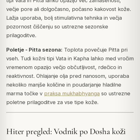
tipi Vata in Pitta lahko opazijo več zamašenosti,
večje pore ali dolgočasno, počasno kakovost kože.
Lažja uporaba, bolj stimulativna tehnika in večja
pozornost čiščenju so ustrezne sezonske
prilagoditve.
Poletje - Pitta sezona:
Toplota povečuje Pitta pri
vseh. Tudi kožni tipi Vata in Kapha lahko med vročim
vremenom opazijo večjo občutljivost, rdečico in
reaktivnost. Ohlajanje olja pred nanosom, uporaba
nekoliko manjše količine in poudarjanje hladilne
marma točke v
praksa mukhabhyanga
so ustrezne
poletne prilagoditve za vse tipe kože.
Hiter pregled: Vodnik po Dosha koži