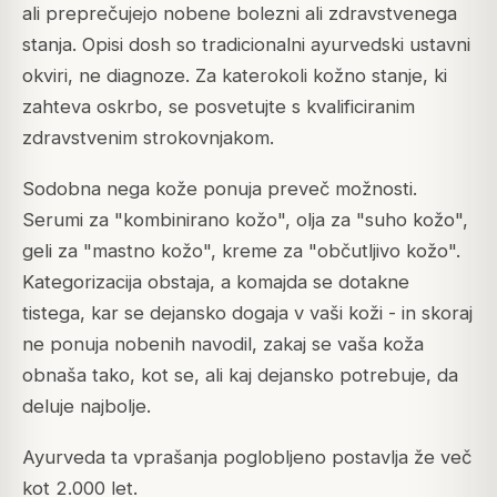
ali preprečujejo nobene bolezni ali zdravstvenega
stanja. Opisi dosh so tradicionalni ayurvedski ustavni
okviri, ne diagnoze. Za katerokoli kožno stanje, ki
zahteva oskrbo, se posvetujte s kvalificiranim
zdravstvenim strokovnjakom.
Sodobna nega kože ponuja preveč možnosti.
Serumi za "kombinirano kožo", olja za "suho kožo",
geli za "mastno kožo", kreme za "občutljivo kožo".
Kategorizacija obstaja, a komajda se dotakne
tistega, kar se dejansko dogaja v vaši koži - in skoraj
ne ponuja nobenih navodil, zakaj se vaša koža
obnaša tako, kot se, ali kaj dejansko potrebuje, da
deluje najbolje.
Ayurveda ta vprašanja poglobljeno postavlja že več
kot 2.000 let.