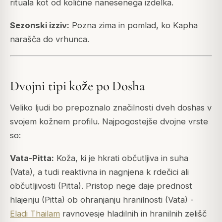
rituala kot od količine nanesenega izdelka.
Sezonski izziv:
Pozna zima in pomlad, ko Kapha
narašča do vrhunca.
Dvojni tipi kože po Dosha
Veliko ljudi bo prepoznalo značilnosti dveh doshas v
svojem kožnem profilu. Najpogostejše dvojne vrste
so:
Vata-Pitta:
Koža, ki je hkrati občutljiva in suha
(Vata), a tudi reaktivna in nagnjena k rdečici ali
občutljivosti (Pitta). Pristop nege daje prednost
hlajenju (Pitta) ob ohranjanju hranilnosti (Vata) -
Eladi Thailam
ravnovesje hladilnih in hranilnih zelišč