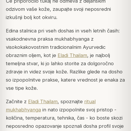
Če priporočilo tukaj ne odmeva z dejanskim
odzivom vaše kože, zaupajte svoji neposredni
izkušnji bolj kot okviru.
Edina stalnica pri vseh doshas in vseh letnih časih:
vsakodnevna praksa mukhabhyanga z
visokokakovostnim tradicionalnim Ayurvedic
obraznim oljem, kot je
Eladi Thailam
, je najbolj
temeljna stvar, ki jo lahko storite za dolgoročno
zdravje in videz svoje kože. Razlike glede na dosho
so izpopolnitve prakse, katere vrednost je enaka za
vse tipe kože.
Začnite z
Eladi Thailam
, spoznajte
ritual
mukhabhyanga
in nato izpopolnite svoj pristop -
količina, temperatura, tehnika, čas - ko boste skozi
neposredno opazovanje spoznali dosha profil svoje