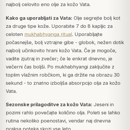
najbolj celovito eno olje za kožo Vata.
Kako ga uporabljati za Vata:
Olje segrejte bolj kot
za druge tipe kože. Uporabite 7 do 8 kapljic za
celoten
mukhabhyanga ritual
. Uporabljajte
počasnejše, bolj vztrajne gibe - globok, nežen dotik
najbolj učinkovito hrani kožo Vata. Če je mogoče,
vadite zjutraj in zvečer; če le enkrat dnevno, je
večerni čas boljši. Po mukhabhyangi zaključite z
toplim vlažnim robčkom, ki ga držite na obrazu 30
sekund - to znatno izboljša absorpcijo olja za kožo
Vata.
Sezonske prilagoditve za kožo Vata:
Jeseni in
pozimi rahlo povečajte količino olja. Poleti se lahko
rutina nekoliko poenostavi, vendar naj dnevna
praksa poteka skozi vse leto.