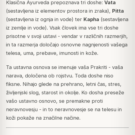
Klasična Ayurveda prepoznava tri doshe:
Vata
(sestavljena iz elementov prostora in zraka),
Pitta
(sestavljena iz ognja in vode) ter
Kapha
(sestavljena
iz zemlje in vode). Vsak človek ima vse tri doshe
prisotne v svoji ustavi - vendar v različnih razmerjih,
in ta razmerja določajo osnovne nagnjenosti vašega
telesa, uma, prebave, imunosti in kože.
Ta ustavna osnova se imenuje vaša Prakriti - vaša
narava, določena ob rojstvu. Toda doshe niso
fiksne. Nihajo glede na prehrano, letni čas, stres,
življenjski slog, starost in okolje. Ko dosha preseže
vašo ustavno osnovo, se premakne proti
neravnovesju - in to neravnovesje se na telesu in
koži pokaže na značilne načine.