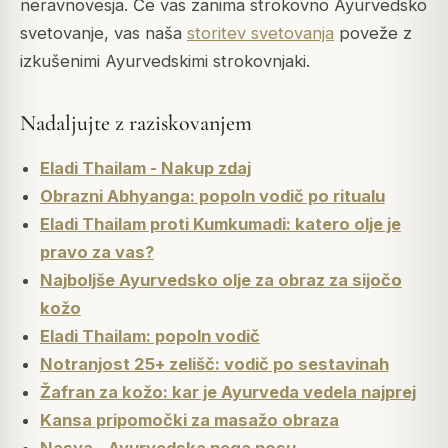
neravnovesja. Če vas zanima strokovno Ayurvedsko
svetovanje, vas naša
storitev svetovanja
poveže z
izkušenimi Ayurvedskimi strokovnjaki.
Nadaljujte z raziskovanjem
Eladi Thailam - Nakup zdaj
Obrazni Abhyanga: popoln vodič po ritualu
Eladi Thailam proti Kumkumadi: katero olje je
pravo za vas?
Najboljše Ayurvedsko olje za obraz za sijočo
kožo
Eladi Thailam: popoln vodič
Notranjost 25+ zelišč: vodič po sestavinah
Žafran za kožo: kar je Ayurveda vedela najprej
Kansa pripomočki za masažo obraza
Nasya - Ayurvedska nega nosu