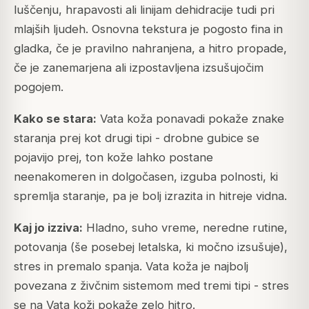
luščenju, hrapavosti ali linijam dehidracije tudi pri
mlajših ljudeh. Osnovna tekstura je pogosto fina in
gladka, če je pravilno nahranjena, a hitro propade,
če je zanemarjena ali izpostavljena izsušujočim
pogojem.
Kako se stara:
Vata koža ponavadi pokaže znake
staranja prej kot drugi tipi - drobne gubice se
pojavijo prej, ton kože lahko postane
neenakomeren in dolgočasen, izguba polnosti, ki
spremlja staranje, pa je bolj izrazita in hitreje vidna.
Kaj jo izziva:
Hladno, suho vreme, neredne rutine,
potovanja (še posebej letalska, ki močno izsušuje),
stres in premalo spanja. Vata koža je najbolj
povezana z živčnim sistemom med tremi tipi - stres
se na Vata koži pokaže zelo hitro.