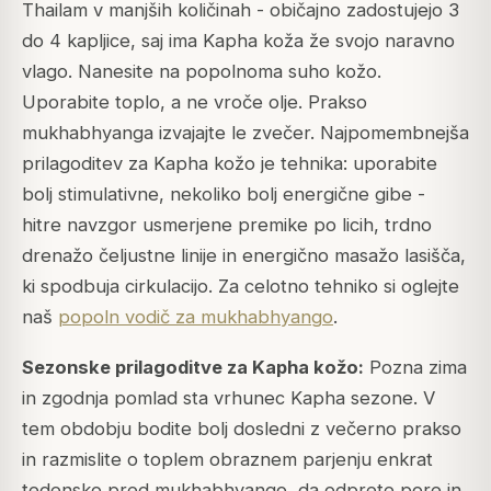
Thailam v manjših količinah - običajno zadostujejo 3
do 4 kapljice, saj ima Kapha koža že svojo naravno
vlago. Nanesite na popolnoma suho kožo.
Uporabite toplo, a ne vroče olje. Prakso
mukhabhyanga izvajajte le zvečer. Najpomembnejša
prilagoditev za Kapha kožo je tehnika: uporabite
bolj stimulativne, nekoliko bolj energične gibe -
hitre navzgor usmerjene premike po licih, trdno
drenažo čeljustne linije in energično masažo lasišča,
ki spodbuja cirkulacijo. Za celotno tehniko si oglejte
naš
popoln vodič za mukhabhyango
.
Sezonske prilagoditve za Kapha kožo:
Pozna zima
in zgodnja pomlad sta vrhunec Kapha sezone. V
tem obdobju bodite bolj dosledni z večerno prakso
in razmislite o toplem obraznem parjenju enkrat
tedensko pred mukhabhyango, da odprete pore in