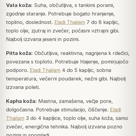
Vata koža:
Suha, občutljiva, s tankimi porami,
zgodnje staranje. Potrebuje bogato hranjenje,
toplino, doslednost.
Eladi Thailam
7 do 8 kapljic,
toplo olje, zjutraj in zvečer, počasni vztrajni gibi.
Najbolj izzvana jeseni in pozimi.
Pitta koža:
Občutljiva, reaktivna, nagnjena k rdečici,
povezana s toploto. Potrebuje hlajenje, pomirjujočo
podporo.
Eladi Thailam
4 do 5 kapljic, sobna
temperatura, večerni poudarek, nežni gibi. Najbolj
izzvana poleti.
Kapha koža:
Mastna, zamašena, večje pore,
dolgočasna. Potrebuje stimulacijo, čiščenje.
Eladi
Thailam
3 do 4 kapljice, toplo olje, suha koža, samo
zvečer, energična tehnika. Najbolj izzvana pozno
pozimi in spomladi.