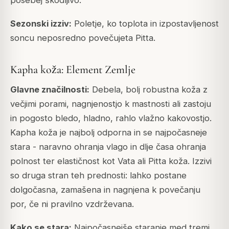
Sezonski izziv:
Poletje, ko toplota in izpostavljenost
soncu neposredno povečujeta Pitta.
Kapha koža: Element Zemlje
Glavne značilnosti:
Debela, bolj robustna koža z
večjimi porami, nagnjenostjo k mastnosti ali zastoju
in pogosto bledo, hladno, rahlo vlažno kakovostjo.
Kapha koža je najbolj odporna in se najpočasneje
stara - naravno ohranja vlago in dlje časa ohranja
polnost ter elastičnost kot Vata ali Pitta koža. Izzivi
so druga stran teh prednosti: lahko postane
dolgočasna, zamašena in nagnjena k povečanju
por, če ni pravilno vzdrževana.
Kako se stara:
Najpočasnejše staranje med tremi