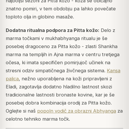
najboljši sezoni za Pitta kožo - koža se običajno
znatno pomiri, v tem obdobju pa lahko povečate
toploto olja in globino masaže.
Dodatna ritualna podpora za Pitta kožo:
Delo z
marma točkami v mukhabhyanga ritualu je še
posebej dragoceno za Pitta kožo - zlasti Shankha
marma na templjih in Ajna marma v centru tretjega
očesa, ki imata specifičen pomirjujoč učinek na
stresni odziv simpatičnega živčnega sistema.
Kansa
palica
, nežno uporabljena na koži pripravljeni z
Eladi, zagotavlja dodatno hladilno lastnost skozi
tradicionalne lastnosti bronaste kovine, kar je še
posebej dobra kombinacija orodij za Pitta kožo.
Oglejte si naš
popoln vodič za obrazni Abhyanga
za
celotno tehniko marma točk.