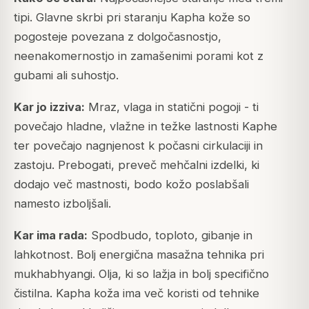
tipi. Glavne skrbi pri staranju Kapha kože so
pogosteje povezana z dolgočasnostjo,
neenakomernostjo in zamašenimi porami kot z
gubami ali suhostjo.
Kar jo izziva:
Mraz, vlaga in statični pogoji - ti
povečajo hladne, vlažne in težke lastnosti Kaphe
ter povečajo nagnjenost k počasni cirkulaciji in
zastoju. Prebogati, preveč mehčalni izdelki, ki
dodajo več mastnosti, bodo kožo poslabšali
namesto izboljšali.
Kar ima rada:
Spodbudo, toploto, gibanje in
lahkotnost. Bolj energična masažna tehnika pri
mukhabhyangi. Olja, ki so lažja in bolj specifično
čistilna. Kapha koža ima več koristi od tehnike