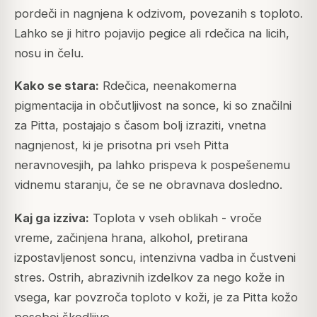
pordeči in nagnjena k odzivom, povezanih s toploto.
Lahko se ji hitro pojavijo pegice ali rdečica na licih,
nosu in čelu.
Kako se stara:
Rdečica, neenakomerna
pigmentacija in občutljivost na sonce, ki so značilni
za Pitta, postajajo s časom bolj izraziti, vnetna
nagnjenost, ki je prisotna pri vseh Pitta
neravnovesjih, pa lahko prispeva k pospešenemu
vidnemu staranju, če se ne obravnava dosledno.
Kaj ga izziva:
Toplota v vseh oblikah - vroče
vreme, začinjena hrana, alkohol, pretirana
izpostavljenost soncu, intenzivna vadba in čustveni
stres. Ostrih, abrazivnih izdelkov za nego kože in
vsega, kar povzroča toploto v koži, je za Pitta kožo
posebej škodljivo.