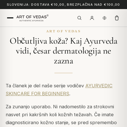
SLOVENIJA: DOSTAVA €10,00, BREZPLAČNA NAD €100,00
ART OF VEDAS
Občutljiva koža? Kaj Ayurveda
vidi, česar dermatologija ne
zazna
Ta članek je del naše serije vodičev
AYURVEDIC
SKINCARE FOR BEGINNERS
.
Za zunanjo uporabo. Ni nadomestilo za strokovni
nasvet pri kakršnih koli kožnih težavah. Če imate
diagnosticirano kožno stanje, se pred spremembo