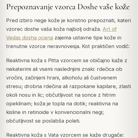
Prepoznavanje vzorca Doshe vaše kože
Pred izbiro nege kože je koristno prepoznati, kateri
vzorec doshe vaša koža najbolj odraža.
Art of
Vedas dosha ocena
zajema ustavne tipe kože in
trenutne vzorce neravnovesja. Kot praktičen vodič:
Reaktivna koža s Pitta vzorcem se običajno kaže z
nekaterimi ali vsemi naslednjimi znaki: rdečica ob
vročini, začinjeni hrani, alkoholu ali čustvenem
stresu; drobna rdečina ali razpokane kapilare, zlasti
okoli nosu in lic; občutljivost na sonce z hitrim
opeklinam; koža je topla na dotik; reaktivna na
kisline in retinoide v konvencionalni negi;
občutljivost se poslabša poleti.
Reaktivna koža s Vata vzorcem se kaže drugače: