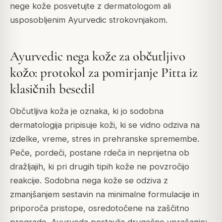
nege kože posvetujte z dermatologom ali
usposobljenim Ayurvedic strokovnjakom.
Ayurvedic nega kože za občutljivo
kožo: protokol za pomirjanje Pitta iz
klasičnih besedil
Občutljiva koža je oznaka, ki jo sodobna
dermatologija pripisuje koži, ki se vidno odziva na
izdelke, vreme, stres in prehranske spremembe.
Peče, pordeči, postane rdeča in neprijetna ob
dražljajih, ki pri drugih tipih kože ne povzročijo
reakcije. Sodobna nega kože se odziva z
zmanjšanjem sestavin na minimalne formulacije in
priporoča pristope, osredotočene na zaščitno
pregrado. Ayurveda postavlja drugačno vprašanje: