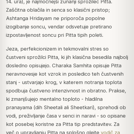
14. ura), je najmočnejši zunanji sprožilec Pitta.
Zaščitna oblačila in senca so klasični pristop;
Ashtanga Hridayam ne priporoča popolne
izogibanje soncu, vendar odsvetuje pretirano
izpostavljenost soncu pri Pitta tipih poleti.
Jeza, perfekcionizem in tekmovalni stres so
čustveni sprožilci Pitta, ki jih klasična besedila najbolj
dosledno opisujejo. Charaka Samhita opisuje Pitta
neravnovesje kot vzrok in posledico teh čustvenih
stanj - ustvarjajo krog, v katerem notranja toplota
spodbuja čustveno intenzivnost in obratno. Prakse,
ki zmanjšujejo mentalno toploto - hladilna
pranayama (dih Sheetali ali Sheetkari), sprehodi ob
vodi, preživljanje časa v senci in naravi - so opisane
kot posebej koristne za Pitta tip predstavitev. Za
več o upravljanju Pitta na splošno glejte
vodič za