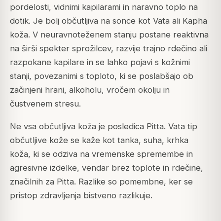
pordelosti, vidnimi kapilarami in naravno toplo na
dotik. Je bolj občutljiva na sonce kot Vata ali Kapha
koža. V neuravnoteženem stanju postane reaktivna
na širši spekter sprožilcev, razvije trajno rdečino ali
razpokane kapilare in se lahko pojavi s kožnimi
stanji, povezanimi s toploto, ki se poslabšajo ob
začinjeni hrani, alkoholu, vročem okolju in
čustvenem stresu.
Ne vsa občutljiva koža je posledica Pitta. Vata tip
občutljive kože se kaže kot tanka, suha, krhka
koža, ki se odziva na vremenske spremembe in
agresivne izdelke, vendar brez toplote in rdečine,
značilnih za Pitta. Razlike so pomembne, ker se
pristop zdravljenja bistveno razlikuje.