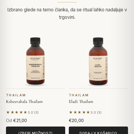
Izbrano glede na temo članka, da se ritual lahko nadaljuje v
trgovini.
THAILAM
THAILAM
Ksheerabala Thailam
Eladi Thailam
★★★★★
★★★★★
5.0 (3)
5.0 (3)
Na podlagi 3 mnenj
Na podlagi 3 mnenj
Od
€21,00
€20,00
IZBERI MOŽNOSTI
DODAJ V KOŠARICO