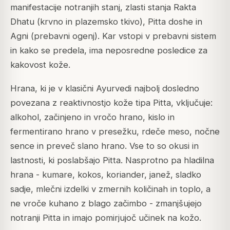
manifestacije notranjih stanj, zlasti stanja Rakta
Dhatu (krvno in plazemsko tkivo), Pitta doshe in
Agni (prebavni ogenj). Kar vstopi v prebavni sistem
in kako se predela, ima neposredne posledice za
kakovost kože.
Hrana, ki je v klasični Ayurvedi najbolj dosledno
povezana z reaktivnostjo kože tipa Pitta, vključuje:
alkohol, začinjeno in vročo hrano, kislo in
fermentirano hrano v presežku, rdeče meso, nočne
sence in preveč slano hrano. Vse to so okusi in
lastnosti, ki poslabšajo Pitta. Nasprotno pa hladilna
hrana - kumare, kokos, koriander, janež, sladko
sadje, mlečni izdelki v zmernih količinah in toplo, a
ne vroče kuhano z blago začimbo - zmanjšujejo
notranji Pitta in imajo pomirjujoč učinek na kožo.