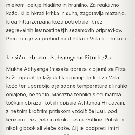
mlekom, deluje hladilno in hranilno. Za reaktivno
kožo, ki je hkrati krhka in suha, zagotavlja mazanje,
ki ga Pitta izčrpana koža potrebuje, brez
segrevalnih lastnosti težjih sezamovih pripravkov.
Primeren je za prehod med Pitta in Vata tipom kože.
Klasični obrazni Abhyanga za Pitta kožo
Mukha Abhyanga (masaža obraza z oljem) za Pitta
kožo uporablja lažji dotik in manj olja kot za Vata
kožo ter uporablja olje sobne temperature ali rahlo
ohlajeno, ne toplo. Masažna tehnika sledi marma
točkam obraza, kot jih opisuje Ashtanga Hridayam,
z nežnim krožnim pritiskom vzdolž čeljusti, pod
ličnicami, čez čelo in okoli očesne votline. Pritisk ni
nikoli globok ali vleče kože. Cilj je podpreti limfni