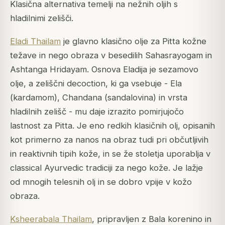
Klasična alternativa temelji na nežnih oljih s
hladilnimi zelišči.
Eladi Thailam
je glavno klasično olje za Pitta kožne
težave in nego obraza v besedilih Sahasrayogam in
Ashtanga Hridayam. Osnova Eladija je sezamovo
olje, a zeliščni decoction, ki ga vsebuje - Ela
(kardamom), Chandana (sandalovina) in vrsta
hladilnih zelišč - mu daje izrazito pomirjujočo
lastnost za Pitta. Je eno redkih klasičnih olj, opisanih
kot primerno za nanos na obraz tudi pri občutljivih
in reaktivnih tipih kože, in se že stoletja uporablja v
classical Ayurvedic tradiciji za nego kože. Je lažje
od mnogih telesnih olj in se dobro vpije v kožo
obraza.
Ksheerabala Thailam
, pripravljen z Bala korenino in