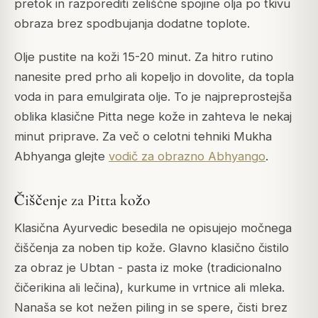
pretok in razporediti zeliščne spojine olja po tkivu
obraza brez spodbujanja dodatne toplote.
Olje pustite na koži 15-20 minut. Za hitro rutino
nanesite pred prho ali kopeljo in dovolite, da topla
voda in para emulgirata olje. To je najpreprostejša
oblika klasične Pitta nege kože in zahteva le nekaj
minut priprave. Za več o celotni tehniki Mukha
Abhyanga glejte
vodič za obrazno Abhyango
.
Čiščenje za Pitta kožo
Klasična Ayurvedic besedila ne opisujejo močnega
čiščenja za noben tip kože. Glavno klasično čistilo
za obraz je Ubtan - pasta iz moke (tradicionalno
čičerikina ali lečina), kurkume in vrtnice ali mleka.
Nanaša se kot nežen piling in se spere, čisti brez