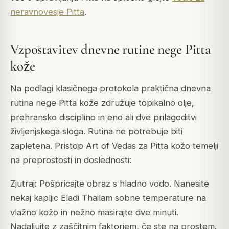
neravnovesje Pitta
.
Vzpostavitev dnevne rutine nege Pitta
kože
Na podlagi klasičnega protokola praktična dnevna
rutina nege Pitta kože združuje topikalno olje,
prehransko disciplino in eno ali dve prilagoditvi
življenjskega sloga. Rutina ne potrebuje biti
zapletena. Pristop Art of Vedas za Pitta kožo temelji
na preprostosti in doslednosti:
Zjutraj: Pošpricajte obraz s hladno vodo. Nanesite
nekaj kapljic Eladi Thailam sobne temperature na
vlažno kožo in nežno masirajte dve minuti.
Nadaljujte z zaščitnim faktorjem, če ste na prostem.