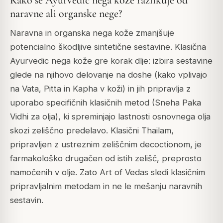
Kako se Ayurvedic nega kože razlikuje od
naravne ali organske nege?
Naravna in organska nega kože zmanjšuje
potencialno škodljive sintetične sestavine. Klasična
Ayurvedic nega kože gre korak dlje: izbira sestavine
glede na njihovo delovanje na doshe (kako vplivajo
na Vata, Pitta in Kapha v koži) in jih pripravlja z
uporabo specifičnih klasičnih metod (Sneha Paka
Vidhi za olja), ki spreminjajo lastnosti osnovnega olja
skozi zeliščno predelavo. Klasični Thailam,
pripravljen z ustreznim zeliščnim decoctionom, je
farmakološko drugačen od istih zelišč, preprosto
namočenih v olje. Zato Art of Vedas sledi klasičnim
pripravljalnim metodam in ne le mešanju naravnih
sestavin.