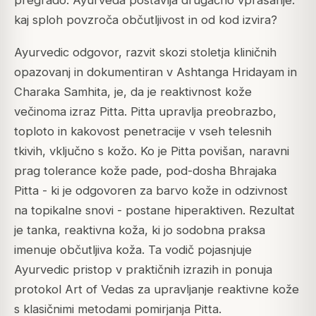
kaj sploh povzroča občutljivost in od kod izvira?
Ayurvedic odgovor, razvit skozi stoletja kliničnih
opazovanj in dokumentiran v Ashtanga Hridayam in
Charaka Samhita, je, da je reaktivnost kože
večinoma izraz Pitta. Pitta upravlja preobrazbo,
toploto in kakovost penetracije v vseh telesnih
tkivih, vključno s kožo. Ko je Pitta povišan, naravni
prag tolerance kože pade, pod-dosha Bhrajaka
Pitta - ki je odgovoren za barvo kože in odzivnost
na topikalne snovi - postane hiperaktiven. Rezultat
je tanka, reaktivna koža, ki jo sodobna praksa
imenuje občutljiva koža. Ta vodič pojasnjuje
Ayurvedic pristop v praktičnih izrazih in ponuja
protokol Art of Vedas za upravljanje reaktivne kože
s klasičnimi metodami pomirjanja Pitta.