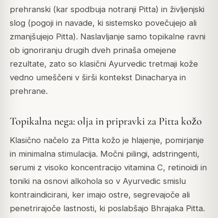
prehranski (kar spodbuja notranji Pitta) in življenjski
slog (pogoji in navade, ki sistemsko povečujejo ali
zmanjšujejo Pitta). Naslavljanje samo topikalne ravni
ob ignoriranju drugih dveh prinaša omejene
rezultate, zato so klasični Ayurvedic tretmaji kože
vedno umeščeni v širši kontekst Dinacharya in
prehrane.
Topikalna nega: olja in pripravki za Pitta kožo
Klasično načelo za Pitta kožo je hlajenje, pomirjanje
in minimalna stimulacija. Močni pilingi, adstringenti,
serumi z visoko koncentracijo vitamina C, retinoidi in
toniki na osnovi alkohola so v Ayurvedic smislu
kontraindicirani, ker imajo ostre, segrevajoče ali
penetrirajoče lastnosti, ki poslabšajo Bhrajaka Pitta.