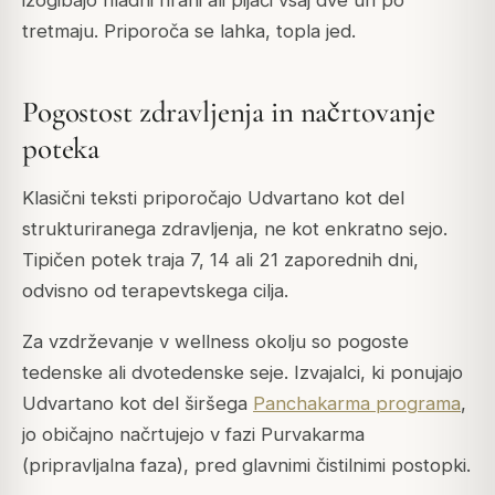
izogibajo hladni hrani ali pijači vsaj dve uri po
tretmaju. Priporoča se lahka, topla jed.
Pogostost zdravljenja in načrtovanje
poteka
Klasični teksti priporočajo Udvartano kot del
strukturiranega zdravljenja, ne kot enkratno sejo.
Tipičen potek traja 7, 14 ali 21 zaporednih dni,
odvisno od terapevtskega cilja.
Za vzdrževanje v wellness okolju so pogoste
tedenske ali dvotedenske seje. Izvajalci, ki ponujajo
Udvartano kot del širšega
Panchakarma programa
,
jo običajno načrtujejo v fazi Purvakarma
(pripravljalna faza), pred glavnimi čistilnimi postopki.