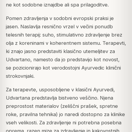
ne kot sodobne iznajdbe ali spa prilagoditve.
Pomen zdravljenja v sodobni evropski praksi je
jasen. Naslavlja resnično vrzel v večini ponudb
telesnih terapij: suho, stimulativno zdravljenje brez
olja z koreninami v koherentnem sistemu. Terapevti,
ki znajo jasno predstaviti klasično utemeljitev za
Udvartano, namesto da jo predstavijo kot novost,
se pozicionirajo kot verodostojni Ayurvedic klinični
strokovnjaki.
Za terapevte, usposobljene v klasični Ayurvedi,
Udvartana predstavlja bistveno veščino. Njena
preprostost materialov (zeliščni prašek, spretne
roke, pravilna tehnika) jo naredi dostopno za klinike
vseh velikosti. Za zdravljenje ni potrebna posebna
oprema, razen mize za zdravljenje in kakovostnih