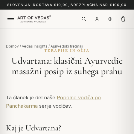
SLOVENIJA: DOSTAVA €10,00, BREZPLAČNA NAD €100,00
Domov
/
Vedas Insights
/
Ajurvedski tretmaji
TERAPIJE IN OLJA
Udvartana: klasični Ayurvedic
masažni posip iz suhega prahu
Ta članek je del naše
Popolne vodiča po
Panchakarma
serije vodičev.
Kaj je Udvartana?