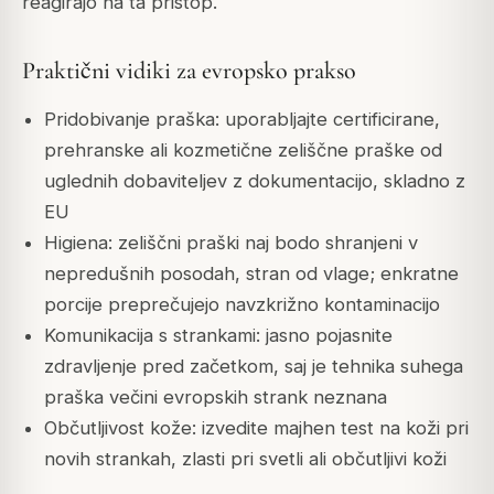
reagirajo na ta pristop.
Praktični vidiki za evropsko prakso
Pridobivanje praška: uporabljajte certificirane,
prehranske ali kozmetične zeliščne praške od
uglednih dobaviteljev z dokumentacijo, skladno z
EU
Higiena: zeliščni praški naj bodo shranjeni v
nepredušnih posodah, stran od vlage; enkratne
porcije preprečujejo navzkrižno kontaminacijo
Komunikacija s strankami: jasno pojasnite
zdravljenje pred začetkom, saj je tehnika suhega
praška večini evropskih strank neznana
Občutljivost kože: izvedite majhen test na koži pri
novih strankah, zlasti pri svetli ali občutljivi koži