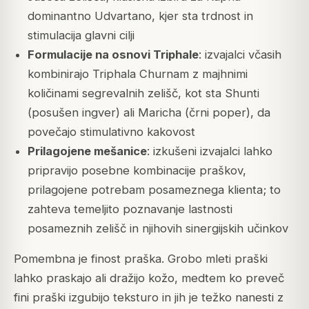
dominantno Udvartano, kjer sta trdnost in
stimulacija glavni cilji
Formulacije na osnovi Triphale
: izvajalci včasih
kombinirajo Triphala Churnam z majhnimi
količinami segrevalnih zelišč, kot sta Shunti
(posušen ingver) ali Maricha (črni poper), da
povečajo stimulativno kakovost
Prilagojene mešanice
: izkušeni izvajalci lahko
pripravijo posebne kombinacije praškov,
prilagojene potrebam posameznega klienta; to
zahteva temeljito poznavanje lastnosti
posameznih zelišč in njihovih sinergijskih učinkov
Pomembna je finost praška. Grobo mleti praški
lahko praskajo ali dražijo kožo, medtem ko preveč
fini praški izgubijo teksturo in jih je težko nanesti z