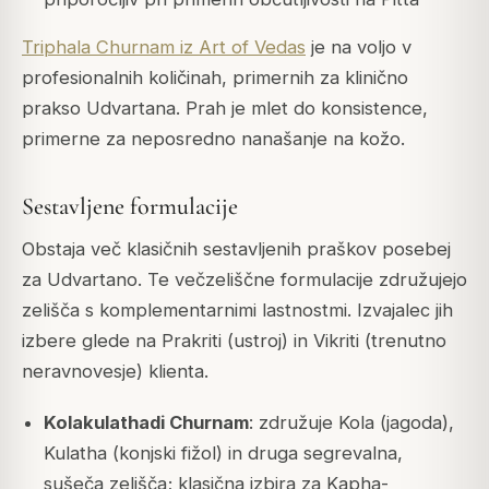
Triphala Churnam iz Art of Vedas
je na voljo v
profesionalnih količinah, primernih za klinično
prakso Udvartana. Prah je mlet do konsistence,
primerne za neposredno nanašanje na kožo.
Sestavljene formulacije
Obstaja več klasičnih sestavljenih praškov posebej
za Udvartano. Te večzeliščne formulacije združujejo
zelišča s komplementarnimi lastnostmi. Izvajalec jih
izbere glede na Prakriti (ustroj) in Vikriti (trenutno
neravnovesje) klienta.
Kolakulathadi Churnam
: združuje Kola (jagoda),
Kulatha (konjski fižol) in druga segrevalna,
sušeča zelišča; klasična izbira za Kapha-