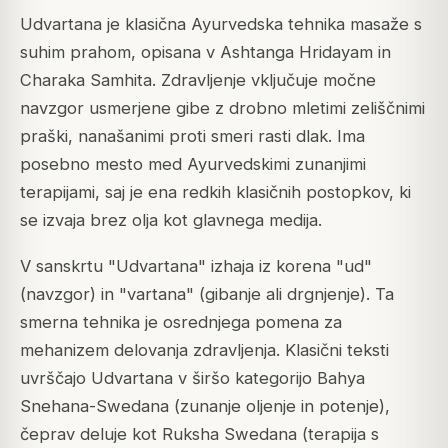
Udvartana je klasična Ayurvedska tehnika masaže s
suhim prahom, opisana v Ashtanga Hridayam in
Charaka Samhita. Zdravljenje vključuje močne
navzgor usmerjene gibe z drobno mletimi zeliščnimi
praški, nanašanimi proti smeri rasti dlak. Ima
posebno mesto med Ayurvedskimi zunanjimi
terapijami, saj je ena redkih klasičnih postopkov, ki
se izvaja brez olja kot glavnega medija.
V sanskrtu "Udvartana" izhaja iz korena "ud"
(navzgor) in "vartana" (gibanje ali drgnjenje). Ta
smerna tehnika je osrednjega pomena za
mehanizem delovanja zdravljenja. Klasični teksti
uvrščajo Udvartana v širšo kategorijo Bahya
Snehana-Swedana (zunanje oljenje in potenje),
čeprav deluje kot Ruksha Swedana (terapija s