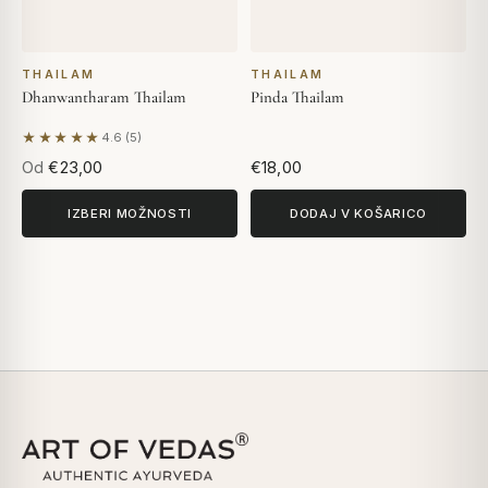
THAILAM
THAILAM
Dhanwantharam Thailam
Pinda Thailam
★★★★★
4.6 (5)
Na podlagi 5 mnenj
Od
€23,00
€18,00
IZBERI MOŽNOSTI
DODAJ V KOŠARICO