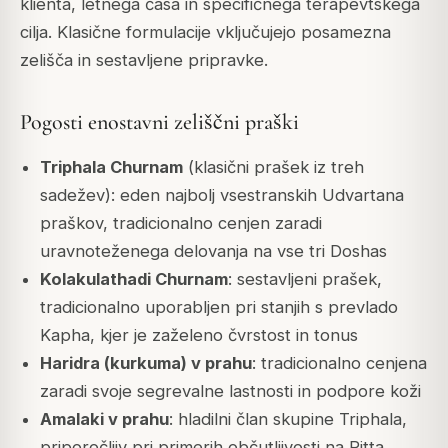
klienta, letnega časa in specifičnega terapevtskega
cilja. Klasične formulacije vključujejo posamezna
zelišča in sestavljene pripravke.
Pogosti enostavni zeliščni praški
Triphala Churnam
(klasični prašek iz treh
sadežev): eden najbolj vsestranskih Udvartana
praškov, tradicionalno cenjen zaradi
uravnoteženega delovanja na vse tri Doshas
Kolakulathadi Churnam
: sestavljeni prašek,
tradicionalno uporabljen pri stanjih s prevlado
Kapha, kjer je zaželeno čvrstost in tonus
Haridra (kurkuma) v prahu
: tradicionalno cenjena
zaradi svoje segrevalne lastnosti in podpore koži
Amalaki v prahu
: hladilni član skupine Triphala,
priporočljiv pri primerih občutljivosti na Pitta