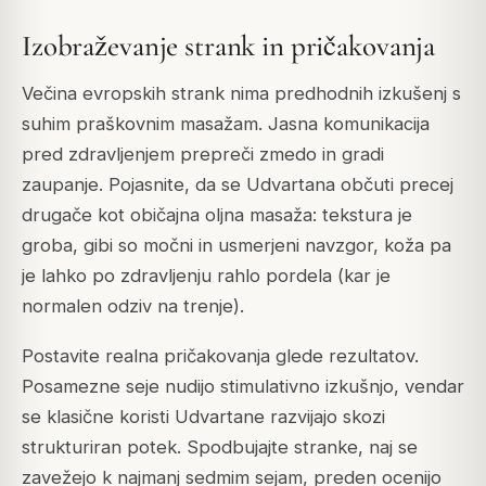
Izobraževanje strank in pričakovanja
Večina evropskih strank nima predhodnih izkušenj s
suhim praškovnim masažam. Jasna komunikacija
pred zdravljenjem prepreči zmedo in gradi
zaupanje. Pojasnite, da se Udvartana občuti precej
drugače kot običajna oljna masaža: tekstura je
groba, gibi so močni in usmerjeni navzgor, koža pa
je lahko po zdravljenju rahlo pordela (kar je
normalen odziv na trenje).
Postavite realna pričakovanja glede rezultatov.
Posamezne seje nudijo stimulativno izkušnjo, vendar
se klasične koristi Udvartane razvijajo skozi
strukturiran potek. Spodbujajte stranke, naj se
zavežejo k najmanj sedmim sejam, preden ocenijo