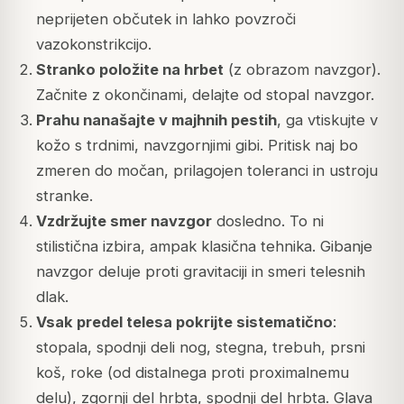
neprijeten občutek in lahko povzroči
vazokonstrikcijo.
Stranko položite na hrbet
(z obrazom navzgor).
Začnite z okončinami, delajte od stopal navzgor.
Prahu nanašajte v majhnih pestih
, ga vtiskujte v
kožo s trdnimi, navzgornjimi gibi. Pritisk naj bo
zmeren do močan, prilagojen toleranci in ustroju
stranke.
Vzdržujte smer navzgor
dosledno. To ni
stilistična izbira, ampak klasična tehnika. Gibanje
navzgor deluje proti gravitaciji in smeri telesnih
dlak.
Vsak predel telesa pokrijte sistematično
:
stopala, spodnji deli nog, stegna, trebuh, prsni
koš, roke (od distalnega proti proximalnemu
delu), zgornji del hrbta, spodnji del hrbta. Glava