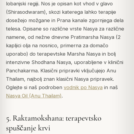
lobanjski regiji. Nos je opisan kot vhod v glavo
(Shirasodwaram), skozi katerega lahko terapije
dosežejo možgane in Prana kanale zgornjega dela
telesa. Opisane so različne vrste Nasya za različne
namene, od nežne dnevne Pratimarsha Nasya (2
kapljici olja na nosnico, primerna za domačo
uporabo) do terapevtske Marsha Nasya in bolj
intenzivne Shodhana Nasya, uporabljene v klinični
Panchakarma. Klasični pripravki vključujejo Anu
Thailam, najbolj znan klasični Nasya pripravek.
Oglejte si naš podroben
vodnik po Nasya
in naš
Nasya Oil (Anu Thailam)
.
5. Raktamokshana: terapevtsko
spuščanje krvi