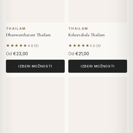
THAILAM
THAILAM
Dhanwantharam Thailam
Ksheerabala Thailam
★★★★★
★★★★★
4.6 (5)
5.0 (3)
Na podlagi 5 mnenj
Na podlagi 3 mnenj
Od
€23,00
Od
€21,00
IZBERI MOŽNOSTI
IZBERI MOŽNOSTI