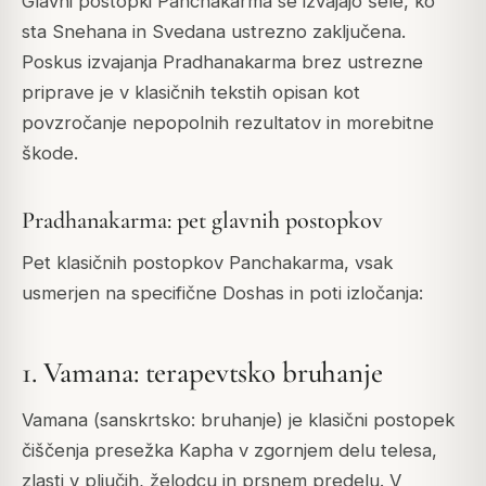
Glavni postopki Panchakarma se izvajajo šele, ko
sta Snehana in Svedana ustrezno zaključena.
Poskus izvajanja Pradhanakarma brez ustrezne
priprave je v klasičnih tekstih opisan kot
povzročanje nepopolnih rezultatov in morebitne
škode.
Pradhanakarma: pet glavnih postopkov
Pet klasičnih postopkov Panchakarma, vsak
usmerjen na specifične Doshas in poti izločanja:
1. Vamana: terapevtsko bruhanje
Vamana (sanskrtsko: bruhanje) je klasični postopek
čiščenja presežka Kapha v zgornjem delu telesa,
zlasti v pljučih, želodcu in prsnem predelu. V