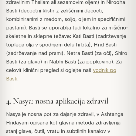
zdravilnim Thailam ali sezamovim oljem) in Nirooha
Basti (decoctni klistir z zeliščnimi decocti,
kombiniranimi z medom, soljo, oljem in specifičnimi
pastami). Basti se uporablja tudi lokalno za mišično-
skeletne in sklepne težave: Kati Basti (zadrževanje
toplega olja v spodnjem delu hrbta), Hrid Basti
(zadrževanje nad prsmi), Netra Basti (za oči), Shiro
Basti (za glavo) in Nabhi Basti (za popkovino). Za
celovit klinični pregled si oglejte naš
vodnik po
Basti
.
4. Nasya: nosna aplikacija zdravil
Nasya je nosna pot za dajanje zdravil, v Ashtanga
Hridayam opisana kot glavna metoda zdravljenja
stanj glave, čutil, vratu in subtilnih kanalov v