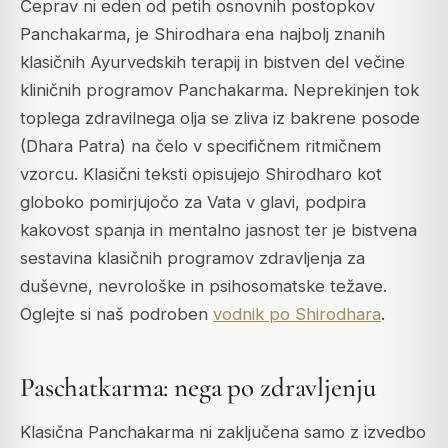
Čeprav ni eden od petih osnovnih postopkov
Panchakarma, je Shirodhara ena najbolj znanih
klasičnih Ayurvedskih terapij in bistven del večine
kliničnih programov Panchakarma. Neprekinjen tok
toplega zdravilnega olja se zliva iz bakrene posode
(Dhara Patra) na čelo v specifičnem ritmičnem
vzorcu. Klasični teksti opisujejo Shirodharo kot
globoko pomirjujočo za Vata v glavi, podpira
kakovost spanja in mentalno jasnost ter je bistvena
sestavina klasičnih programov zdravljenja za
duševne, nevrološke in psihosomatske težave.
Oglejte si naš podroben
vodnik po Shirodhara
.
Paschatkarma: nega po zdravljenju
Klasična Panchakarma ni zaključena samo z izvedbo