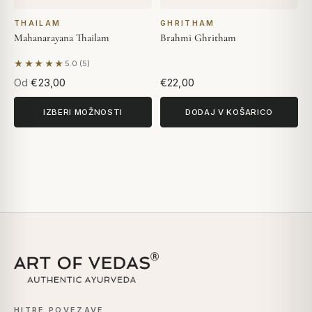
THAILAM
GHRITHAM
Mahanarayana Thailam
Brahmi Ghritham
★★★★★
5.0 (5)
Na podlagi 5 mnenj
Od
€23,00
€22,00
IZBERI MOŽNOSTI
DODAJ V KOŠARICO
HITRE POVEZAVE