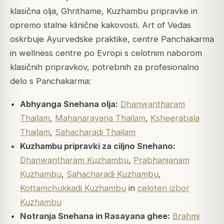
klasična olja, Ghrithame, Kuzhambu pripravke in
opremo stalne klinične kakovosti. Art of Vedas
oskrbuje Ayurvedske praktike, centre Panchakarma
in wellness centre po Evropi s celotnim naborom
klasičnih pripravkov, potrebnih za profesionalno
delo s Panchakarma:
Abhyanga Snehana olja:
Dhanwantharam
Thailam
,
Mahanarayana Thailam
,
Ksheerabala
Thailam
,
Sahacharadi Thailam
Kuzhambu pripravki za ciljno Snehano:
Dhanwantharam Kuzhambu
,
Prabhanjanam
Kuzhambu
,
Sahacharadi Kuzhambu
,
Kottamchukkadi Kuzhambu
in
celoten izbor
Kuzhambu
Notranja Snehana in Rasayana ghee:
Brahmi