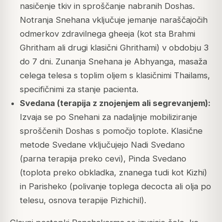
nasičenje tkiv in sproščanje nabranih Doshas.
Notranja Snehana vključuje jemanje naraščajočih
odmerkov zdravilnega gheeja (kot sta Brahmi
Ghritham ali drugi klasični Ghrithami) v obdobju 3
do 7 dni. Zunanja Snehana je Abhyanga, masaža
celega telesa s toplim oljem s klasičnimi Thailams,
specifičnimi za stanje pacienta.
Svedana (terapija z znojenjem ali segrevanjem):
Izvaja se po Snehani za nadaljnje mobiliziranje
sproščenih Doshas s pomočjo toplote. Klasične
metode Svedane vključujejo Nadi Svedano
(parna terapija preko cevi), Pinda Svedano
(toplota preko obkladka, znanega tudi kot Kizhi)
in Parisheko (polivanje toplega decocta ali olja po
telesu, osnova terapije Pizhichil).