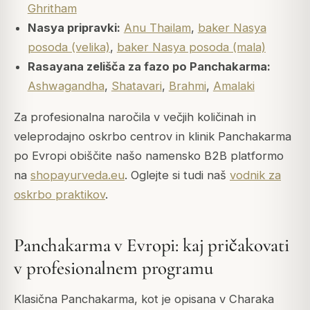
Ghritham
Nasya pripravki:
Anu Thailam
,
baker Nasya
posoda (velika)
,
baker Nasya posoda (mala)
Rasayana zelišča za fazo po Panchakarma:
Ashwagandha
,
Shatavari
,
Brahmi
,
Amalaki
Za profesionalna naročila v večjih količinah in
veleprodajno oskrbo centrov in klinik Panchakarma
po Evropi obiščite našo namensko B2B platformo
na
shopayurveda.eu
. Oglejte si tudi naš
vodnik za
oskrbo praktikov
.
Panchakarma v Evropi: kaj pričakovati
v profesionalnem programu
Klasična Panchakarma, kot je opisana v Charaka