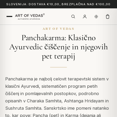
SLOVENIJA: DOSTAVA €10,00, BREZPLAČNA NAD €100,00
ART OF VEDAS
Panchakarma: Klasično
Ayurvedic čiščenje in njegovih
pet terapij
Panchakarma je najbolj celovit terapevtski sistem v
klasični Ayurvedi, sistematičen program petih
čiščenj in pomlajevalnih postopkov, podrobno
opisanih v Charaka Samhita, Ashtanga Hridayam in
Sushruta Samhita. Sanskrtsko ime pomeni natanko
to, kar pove: Pancha (pet) in Karma (dejanja ali