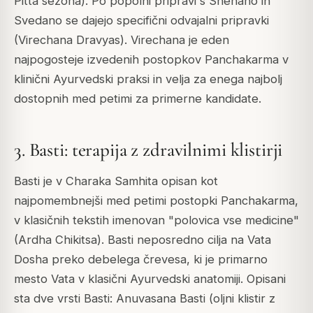
Pitta sezona). Po popolni pripravi s Snehano in
Svedano se dajejo specifični odvajalni pripravki
(Virechana Dravyas). Virechana je eden
najpogosteje izvedenih postopkov Panchakarma v
klinični Ayurvedski praksi in velja za enega najbolj
dostopnih med petimi za primerne kandidate.
3. Basti: terapija z zdravilnimi klistirji
Basti je v Charaka Samhita opisan kot
najpomembnejši med petimi postopki Panchakarma,
v klasičnih tekstih imenovan "polovica vse medicine"
(Ardha Chikitsa). Basti neposredno cilja na Vata
Dosha preko debelega črevesa, ki je primarno
mesto Vata v klasični Ayurvedski anatomiji. Opisani
sta dve vrsti Basti: Anuvasana Basti (oljni klistir z