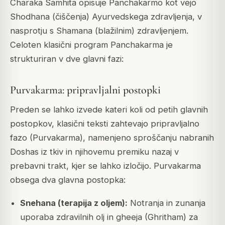
Charaka Samhita opisuje Panchakarmo kot vejo
Shodhana (čiščenja) Ayurvedskega zdravljenja, v
nasprotju s Shamana (blažilnim) zdravljenjem.
Celoten klasični program Panchakarma je
strukturiran v dve glavni fazi:
Purvakarma: pripravljalni postopki
Preden se lahko izvede kateri koli od petih glavnih
postopkov, klasični teksti zahtevajo pripravljalno
fazo (Purvakarma), namenjeno sproščanju nabranih
Doshas iz tkiv in njihovemu premiku nazaj v
prebavni trakt, kjer se lahko izločijo. Purvakarma
obsega dva glavna postopka:
Snehana (terapija z oljem):
Notranja in zunanja
uporaba zdravilnih olj in gheeja (Ghritham) za