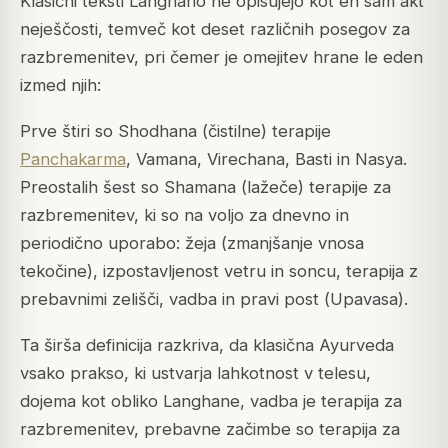
Klasični teksti Langhano ne opisujejo kot en sam akt
neješčosti, temveč kot deset različnih posegov za
razbremenitev, pri čemer je omejitev hrane le eden
izmed njih:
Prve štiri so Shodhana (čistilne) terapije
Panchakarma
, Vamana, Virechana, Basti in Nasya.
Preostalih šest so Shamana (lažeče) terapije za
razbremenitev, ki so na voljo za dnevno in
periodično uporabo: žeja (zmanjšanje vnosa
tekočine), izpostavljenost vetru in soncu, terapija z
prebavnimi zelišči, vadba in pravi post (
Upavasa
).
Ta širša definicija razkriva, da klasična Ayurveda
vsako prakso, ki ustvarja lahkotnost v telesu,
dojema kot obliko Langhane, vadba je terapija za
razbremenitev, prebavne začimbe so terapija za