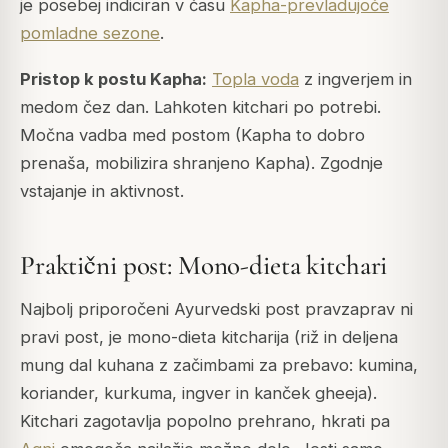
je posebej indiciran v času
Kapha-prevladujoče
pomladne sezone
.
Pristop k postu
Kapha
:
Topla voda
z ingverjem in
medom čez dan. Lahkoten kitchari po potrebi.
Močna vadba med postom (Kapha to dobro
prenaša, mobilizira shranjeno
Kapha
). Zgodnje
vstajanje in aktivnost.
Praktični post: Mono-dieta kitchari
Najbolj priporočeni Ayurvedski post pravzaprav ni
pravi post, je mono-dieta kitcharija (riž in deljena
mung dal kuhana z začimbami za prebavo: kumina,
koriander, kurkuma, ingver in kanček gheeja).
Kitchari zagotavlja popolno prehrano, hkrati pa