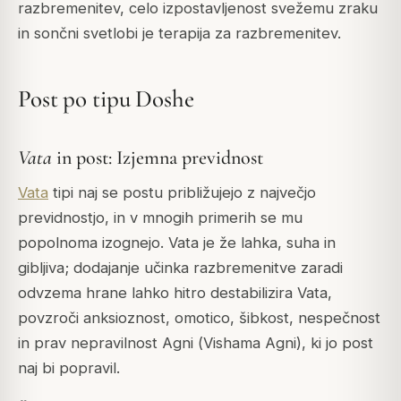
razbremenitev, celo izpostavljenost svežemu zraku
in sončni svetlobi je terapija za razbremenitev.
Post po tipu Doshe
Vata
in post: Izjemna previdnost
Vata
tipi naj se postu približujejo z največjo
previdnostjo, in v mnogih primerih se mu
popolnoma izognejo.
Vata
je že lahka, suha in
gibljiva; dodajanje učinka razbremenitve zaradi
odvzema hrane lahko hitro destabilizira
Vata
,
povzroči anksioznost, omotico, šibkost, nespečnost
in prav nepravilnost
Agni
(
Vishama Agni
), ki jo post
naj bi popravil.