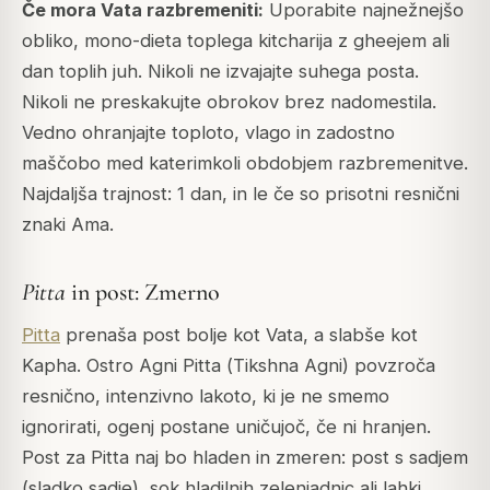
Če mora
Vata
razbremeniti:
Uporabite najnežnejšo
obliko, mono-dieta toplega kitcharija z gheejem ali
dan toplih juh. Nikoli ne izvajajte suhega posta.
Nikoli ne preskakujte obrokov brez nadomestila.
Vedno ohranjajte toploto, vlago in zadostno
maščobo med katerimkoli obdobjem razbremenitve.
Najdaljša trajnost: 1 dan, in le če so prisotni resnični
znaki
Ama
.
Pitta
in post: Zmerno
Pitta
prenaša post bolje kot
Vata
, a slabše kot
Kapha
. Ostro
Agni
Pitta
(
Tikshna Agni
) povzroča
resnično, intenzivno lakoto, ki je ne smemo
ignorirati, ogenj postane uničujoč, če ni hranjen.
Post za
Pitta
naj bo hladen in zmeren: post s sadjem
(sladko sadje), sok hladilnih zelenjadnic ali lahki