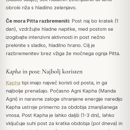
obroki riža s hladilno zelenjavo.
Če mora
Pitta
razbremeniti:
Post naj bo kratek (1
dan), vzdržujte hladne napitke, med postom se
izogibajte intenzivni aktivnosti in post nežno
prekinite s sladko, hladilno hrano. Cilj je
razbremenitev brez vžiga že močnega ognja
Pitta
.
Kapha
in post: Najbolj koristen
Kapha
tipi imajo največ koristi od posta, in ga
najbolje prenašajo. Počasno
Agni
Kapha
(
Manda
Agni
) in naravne zaloge shranjene energije naredijo
Kapha
ustroje primerno za obdobja zmanjšanega
vnosa. Post
Kapha
je lahko daljši (1-3 dni), lahko
vključuje suhi post za kratka obdobja (pol dneva) in