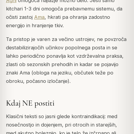
Agni
omogoča najlažje možno delo. Jesti samo
kitchari 1-3 dni omogoča prebavnemu sistemu, da
očisti zastoj
Ama
, hkrati pa ohranja zadostno
energijo in hranjenje tkiv.
Ta pristop je varen za večino ustrojev, ne povzroča
destabilizirajočih učinkov popolnega posta in se
lahko periodično ponavlja kot vzdrževalna praksa,
zlasti ob sezonskih prehodih in kadar se pojavijo
znaki
Ama
(obloga na jeziku, občutek teže po
obroku, počasno izločanje).
Kdaj NE postiti
Klasični teksti so jasni glede kontraindikacij: med
nosečnostjo in dojenjem, pri otrocih in starejših,
med akutno boleznijo, ko je telo že izčrpano ali