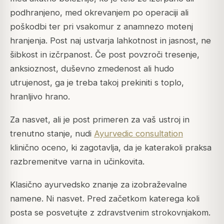
podhranjeno, med okrevanjem po operaciji ali
poškodbi ter pri vsakomur z anamnezo motenj
hranjenja. Post naj ustvarja lahkotnost in jasnost, ne
šibkost in izčrpanost. Če post povzroči tresenje,
anksioznost, duševno zmedenost ali hudo
utrujenost, ga je treba takoj prekiniti s toplo,
hranljivo hrano.
Za nasvet, ali je post primeren za vaš ustroj in
trenutno stanje, nudi
Ayurvedic consultation
klinično oceno, ki zagotavlja, da je katerakoli praksa
razbremenitve varna in učinkovita.
Klasično ayurvedsko znanje za izobraževalne
namene. Ni nasvet. Pred začetkom katerega koli
posta se posvetujte z zdravstvenim strokovnjakom.