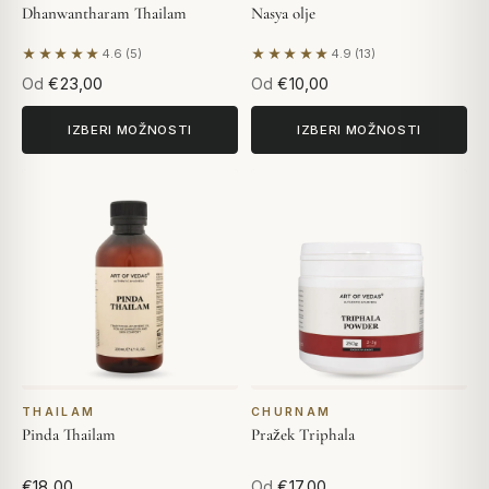
Dhanwantharam Thailam
Nasya olje
★★★★★
★★★★★
4.6 (5)
4.9 (13)
Na podlagi 5 mnenj
Na podlagi 13 mnenj
Od
€23,00
Od
€10,00
IZBERI MOŽNOSTI
IZBERI MOŽNOSTI
THAILAM
CHURNAM
Pinda Thailam
Pražek Triphala
€18,00
Od
€17,00