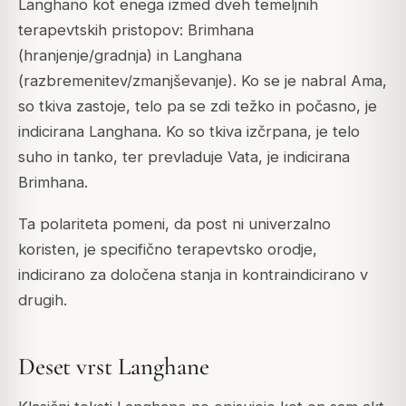
Langhano kot enega izmed dveh temeljnih
terapevtskih pristopov:
Brimhana
(hranjenje/gradnja) in
Langhana
(razbremenitev/zmanjševanje). Ko se je nabral
Ama
,
so tkiva zastoje, telo pa se zdi težko in počasno, je
indicirana Langhana. Ko so tkiva izčrpana, je telo
suho in tanko, ter prevladuje
Vata
, je indicirana
Brimhana.
Ta polariteta pomeni, da post ni univerzalno
koristen, je specifično terapevtsko orodje,
indicirano za določena stanja in kontraindicirano v
drugih.
Deset vrst Langhane