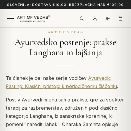
SLOVENIJA: DOSTAVA €10,00, BREZPLAČNA NAD €100,00
ART OF VEDAS
Ayurvedsko postenje: prakse
Langhana in lajšanja
Ta članek je del naše serije vodičev
Ayurvedic
Fasting: Klasični pristopi k periodičnemu čiščenju
.
Post v Ayurvedi ni ena sama praksa, gre za spekter
terapij za razbremenitev, združenih pod klasično
kategorijo
Langhana
, iz sanskrtske korenine, ki
pomeni "narediti lahek".
Charaka Samhita
opisuje