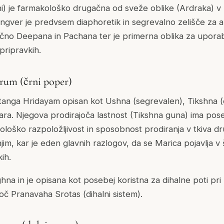
i) je farmakološko drugačna od sveže oblike (Ardraka) v
ngver je predvsem diaphoretik in segrevalno zelišče za a
ifično Deepana in Pachana ter je primerna oblika za uporab
pripravkih.
grum (črni poper)
tanga Hridayam opisan kot Ushna (segrevalen), Tikshna (
a. Njegova prodirajoča lastnost (Tikshna guna) ima pose
oško razpoložljivost in sposobnost prodiranja v tkiva drugi
m, kar je eden glavnih razlogov, da se Marica pojavlja v š
ih.
ghna in je opisana kot posebej koristna za dihalne poti pri 
oč Pranavaha Srotas (dihalni sistem).