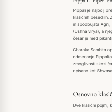
Pippali - Piper l
Pippali je najbolj pr
klasičnih besedilih
in spodbujata Agni, 
(Ushna virya), a nj
česar je med pikant
Charaka Samhita opi
odmerjanje Pippalija
zmogljivosti skozi č
opisano kot Shwasaha
Osnovno klasič
Dve klasični pojmi,