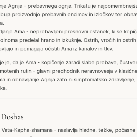
nje Agnija - prebavnega ognja. Trikatu je najpomembnejša
uja proizvodnjo prebavnih encimov in izločkov ter obnavl
a.
janje Ama - neprebavljeni presnovni ostanek, ki se kopiči,
lnoma predelal hrano in izkušnje. Ostrih, vročih in ostrih 
jajo in pomagajo očistiti Ama iz kanalov in tkiv.
e je, da je Ama - kopičenje zaradi slabe prebave, čustve
motenih rutin - glavni predhodnik neravnovesja v klasi
a in obnavljanje Agnija zato ni simptomatsko zdravljenje,
ka.
e Doshas
 Vata-Kapha-shamana - naslavlja hladne, težke, počasne 