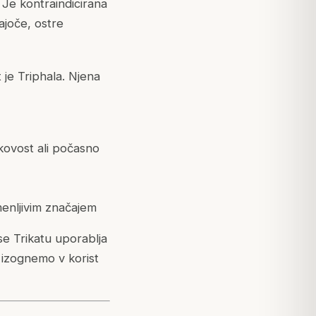
Je kontraindicirana
ajoče, ostre
 je Triphala. Njena
kovost ali počasno
enljivim značajem
 se Trikatu uporablja
je izognemo v korist