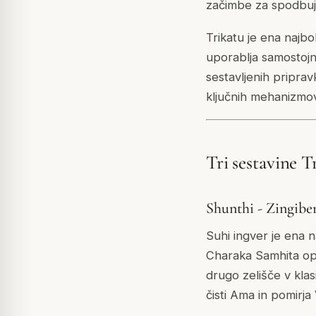
začimbe za spodbuja
Trikatu je ena najbo
uporablja samostojn
sestavljenih pripra
ključnih mehanizmov
Tri sestavine T
Shunthi - Zingiber
Suhi ingver je ena 
Charaka Samhita opi
drugo zelišče v klas
čisti Ama in pomirja