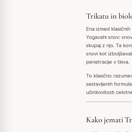
Trikatu in biol
Ena izmed klasičnih v
Yogavahi snov: snov,
skupaj z njo. Ta ko
snovi kot izboljševa
penetracije v tkiva.
To klasično razumeva
sestavljenih formula
učinkovitosti celotn
Kako jemati Tr