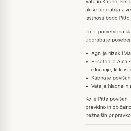
Vate in Kaphe, ki s
ali se uporablja z v
lastnosti bodo Pitt
To je pomembna klasi
uporaba je posebej 
Agni je nizek (M
Prisoten je Ama 
izločanje, ki kla
Kapha je povišana
Vata je hladna i
Ko je Pitta povišan 
previdno in običajno 
nežnejših pripravko