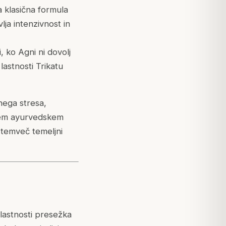
 klasična formula
ja intenzivnost in
 ko Agni ni dovolj
lastnosti Trikatu
nega stresa,
čnem ayurvedskem
 temveč temeljni
lastnosti presežka