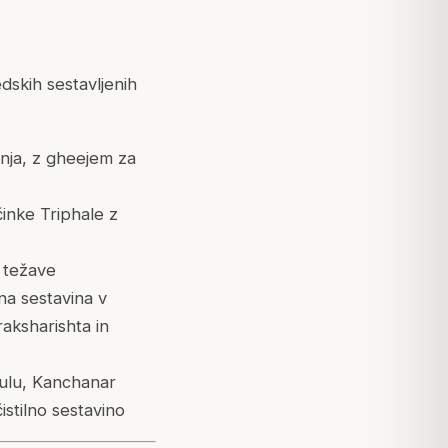
edskih sestavljenih
nja, z gheejem za
inke Triphale z
 težave
na sestavina v
aksharishta in
gulu, Kanchanar
istilno sestavino