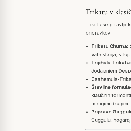
Trikatu v klasi
Trikatu se pojavlja 
pripravkov:
Trikatu Churna:
S
Vata stanja, s t
Triphala-Trikatu:
dodajanjem Deepan
Dashamula-Trika
Številne formula
klasičnih ferment
mnogimi drugimi
Priprave Guggul
Guggulu, Yogaraj 