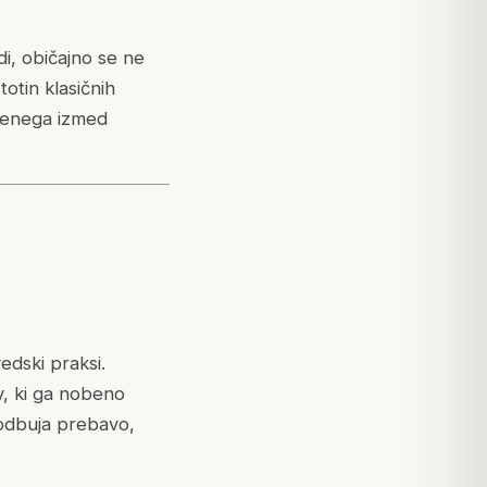
di, običajno se ne
otin klasičnih
e enega izmed
edski praksi.
v, ki ga nobeno
spodbuja prebavo,