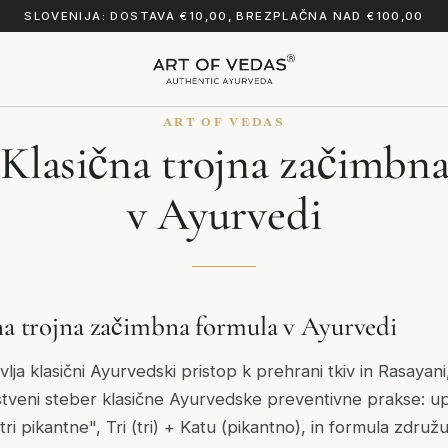
SLOVENIJA: DOSTAVA €10,00, BREZPLAČNA NAD €100,00
ART OF VEDAS
 Klasična trojna začimbn
v Ayurvedi
čna trojna začimbna formula v Ayurvedi
lja klasični Ayurvedski pristop k prehrani tkiv in Rasayan
istveni steber klasične Ayurvedske preventivne prakse: up
i pikantne", Tri (tri) + Katu (pikantno), in formula združu