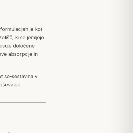
 formulacijah je kot
lišč, ki se jemljejo
pisuje določene
ove absorpcije in
ot so-sestavina v
ljševalec