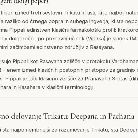
ongum (dolgi poper)
efinjen izmed treh sestavin Trikatu in tisti, ki je najbolj na
. Za razliko od črnega popra in suhega ingverja, ki sta ne
ima Pippali edinstven klasični farmakološki profil: kratko
egov dolgoročni, po prebavni učinek (Vipaka) je sladek (M
nimi začimbami edinstveno združljiv z Rasayana.
suje Pippali kot Rasayana zelišče v protokolu Vardhaman
) - enem izmed klasičnih postopnih pristopov za gradnjo m
as. Pippali je tudi klasično zelišče za Pranavaha Srotas (di
ra in Kasahara v klasični terminologiji.
no delovanje Trikatu: Deepana in Pachana
 ki sta najpomembnejši za razumevanje Trikatu, sta Deepa