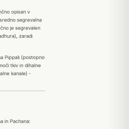
tančno opisan v
posredno segrevalna
ročno je segrevalen
adhura), zaradi
a Pippali (postopno
oči tkiv in dihalne
halne kanale) -
na in Pachana: