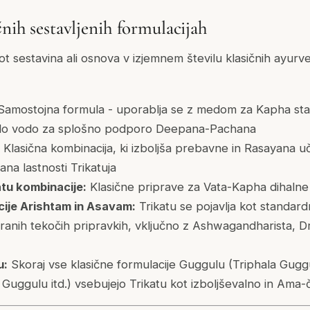
čnih sestavljenih formulacijah
kot sestavina ali osnova v izjemnem številu klasičnih ayurv
amostojna formula - uporablja se z medom za Kapha sta
oplo vodo za splošno podporo Deepana-Pachana
Klasična kombinacija, ki izboljša prebavne in Rasayana uč
a lastnosti Trikatuja
tu kombinacije:
Klasične priprave za Vata-Kapha dihalne
cije Arishtam in Asavam:
Trikatu se pojavlja kot standard
iranih tekočih pripravkih, vključno z Ashwagandharista, Dr
u:
Skoraj vse klasične formulacije Guggulu (Triphala Gug
Guggulu itd.) vsebujejo Trikatu kot izboljševalno in Ama-č