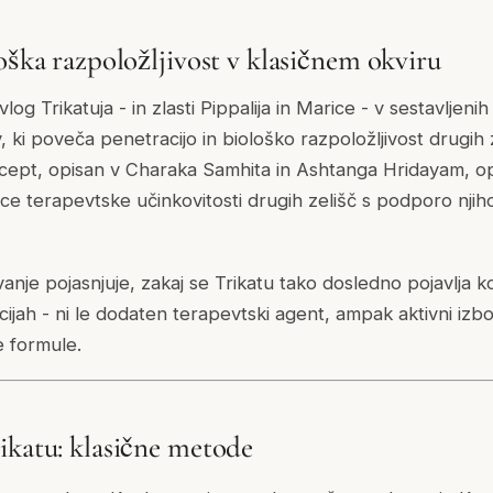
oška razpoložljivost v klasičnem okviru
log Trikatuja - in zlasti Pippalija in Marice - v sestavljenih
 ki poveča penetracijo in biološko razpoložljivost drugih ze
ncept, opisan v Charaka Samhita in Ashtanga Hridayam, o
lce terapevtske učinkovitosti drugih zelišč s podporo njih
nje pojasnjuje, zakaj se Trikatu tako dosledno pojavlja k
cijah - ni le dodaten terapevtski agent, ampak aktivni izbo
e formule.
ikatu: klasične metode