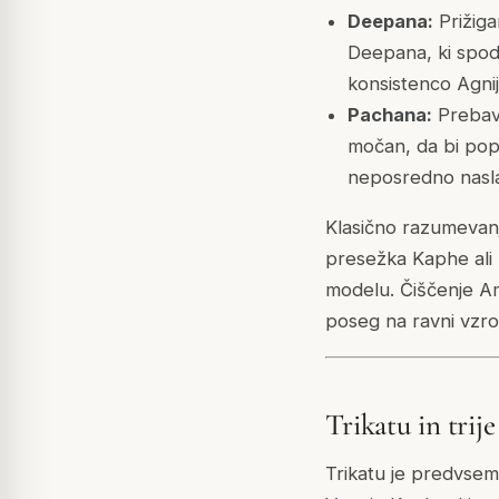
Deepana:
Prižiga
Deepana, ki spodb
konsistenco Agnij
Pachana:
Prebavl
močan, da bi popo
neposredno naslavl
Klasično razumevanj
presežka Kaphe ali 
modelu. Čiščenje Am
poseg na ravni vzro
Trikatu in trij
Trikatu je predvsem