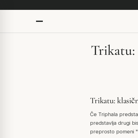
Trikatu:
Trikatu: klasi
Če Triphala predstav
predstavlja drugi b
preprosto pomeni "tr