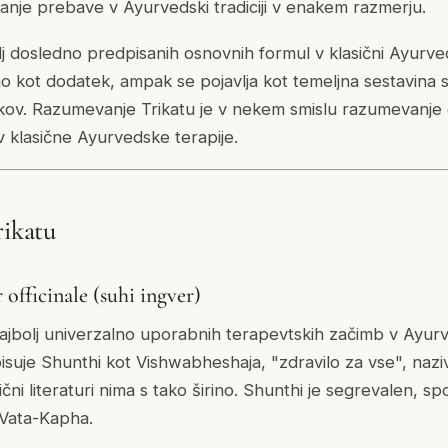
nje prebave v Ayurvedski tradiciji v enakem razmerju.
lj dosledno predpisanih osnovnih formul v klasični Ayurve
o kot dodatek, ampak se pojavlja kot temeljna sestavina st
vkov. Razumevanje Trikatu je v nekem smislu razumevanj
 klasične Ayurvedske terapije.
rikatu
 officinale (suhi ingver)
najbolj univerzalno uporabnih terapevtskih začimb v Ayurv
suje Shunthi kot Vishwabheshaja, "zdravilo za vse", nazi
ični literaturi nima s tako širino. Shunthi je segrevalen, 
 Vata-Kapha.