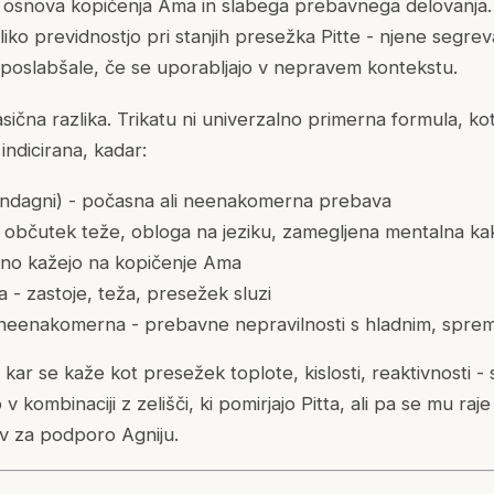
o osnova kopičenja Ama in slabega prebavnega delovanja. 
eliko previdnostjo pri stanjih presežka Pitte - njene segrev
o poslabšale, če se uporabljajo v nepravem kontekstu.
čna razlika. Trikatu ni univerzalno primerna formula, kot
indicirana, kadar:
andagni) - počasna ali neenakomerna prebava
- občutek teže, obloga na jeziku, zamegljena mentalna ka
sično kažejo na kopičenje Ama
 - zastoje, teža, presežek sluzi
n neenakomerna - prebavne nepravilnosti s hladnim, sprem
- kar se kaže kot presežek toplote, kislosti, reaktivnosti -
v kombinaciji z zelišči, ki pomirjajo Pitta, ali pa se mu ra
v za podporo Agniju.