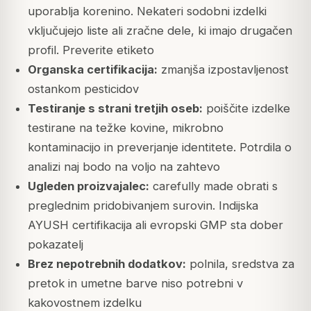
uporablja korenino. Nekateri sodobni izdelki
vključujejo liste ali zračne dele, ki imajo drugačen
profil. Preverite etiketo
Organska certifikacija:
zmanjša izpostavljenost
ostankom pesticidov
Testiranje s strani tretjih oseb:
poiščite izdelke
testirane na težke kovine, mikrobno
kontaminacijo in preverjanje identitete. Potrdila o
analizi naj bodo na voljo na zahtevo
Ugleden proizvajalec:
carefully made obrati s
preglednim pridobivanjem surovin. Indijska
AYUSH certifikacija ali evropski GMP sta dober
pokazatelj
Brez nepotrebnih dodatkov:
polnila, sredstva za
pretok in umetne barve niso potrebni v
kakovostnem izdelku