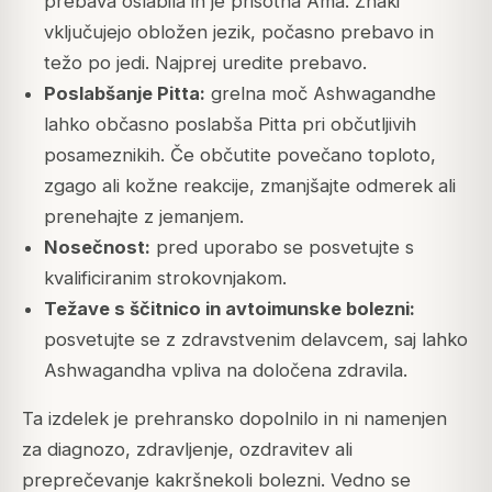
prebava oslabila in je prisotna Ama. Znaki
vključujejo obložen jezik, počasno prebavo in
težo po jedi. Najprej uredite prebavo.
Poslabšanje Pitta:
grelna moč Ashwagandhe
lahko občasno poslabša Pitta pri občutljivih
posameznikih. Če občutite povečano toploto,
zgago ali kožne reakcije, zmanjšajte odmerek ali
prenehajte z jemanjem.
Nosečnost:
pred uporabo se posvetujte s
kvalificiranim strokovnjakom.
Težave s ščitnico in avtoimunske bolezni:
posvetujte se z zdravstvenim delavcem, saj lahko
Ashwagandha vpliva na določena zdravila.
Ta izdelek je prehransko dopolnilo in ni namenjen
za diagnozo, zdravljenje, ozdravitev ali
preprečevanje kakršnekoli bolezni. Vedno se