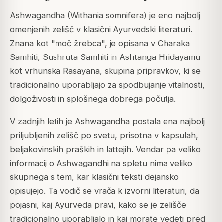
Ashwagandha (Withania somnifera) je eno najbolj
omenjenih zelišč v klasični Ayurvedski literaturi.
Znana kot "moč žrebca", je opisana v Charaka
Samhiti, Sushruta Samhiti in Ashtanga Hridayamu
kot vrhunska Rasayana, skupina pripravkov, ki se
tradicionalno uporabljajo za spodbujanje vitalnosti,
dolgoživosti in splošnega dobrega počutja.
V zadnjih letih je Ashwagandha postala ena najbolj
priljubljenih zelišč po svetu, prisotna v kapsulah,
beljakovinskih praških in lattejih. Vendar pa veliko
informacij o Ashwagandhi na spletu nima veliko
skupnega s tem, kar klasični teksti dejansko
opisujejo. Ta vodič se vrača k izvorni literaturi, da
pojasni, kaj Ayurveda pravi, kako se je zelišče
tradicionalno uporabljalo in kaj morate vedeti pred