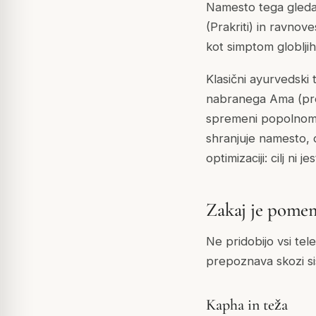
Namesto tega gleda 
(Prakriti) in ravnov
kot simptom globlji
Klasični ayurvedski t
nabranega Ama (pre
spremeni popolnoma 
shranjuje namesto,
optimizaciji: cilj ni 
Zakaj je pomem
Ne pridobijo vsi tel
prepoznava skozi s
Kapha in teža