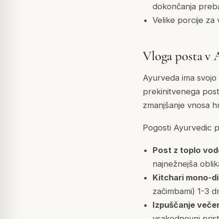
dokončanja preb
Velike porcije za
Vloga posta v 
Ayurveda ima svojo 
prekinitvenega post
zmanjšanje vnosa hr
Pogosti Ayurvedic pr
Post z toplo vo
najnežnejša oblik
Kitchari mono-d
začimbami) 1-3 dn
Izpuščanje večer
vsakodnevni pri