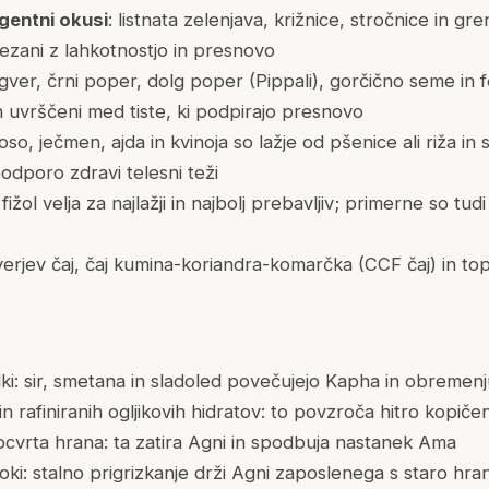
ngentni okusi
: listnata zelenjava, križnice, stročnice in gre
ezani z lahkotnostjo in presnovo
ngver, črni poper, dolg poper (Pippali), gorčično seme in
ih uvrščeni med tiste, ki podpirajo presnovo
roso, ječmen, ajda in kvinoja so lažje od pšenice ali riža in 
dporo zdravi telesni teži
fižol velja za najlažji in najbolj prebavljiv; primerne so tud
gverjev čaj, čaj kumina-koriandra-komarčka (CCF čaj) in to
lki: sir, smetana in sladoled povečujejo Kapha in obremenj
in rafiniranih ogljikovih hidratov: to povzroča hitro kopič
ocvrta hrana: ta zatira Agni in spodbuja nastanek Ama
ki: stalno prigrizkanje drži Agni zaposlenega s staro hr