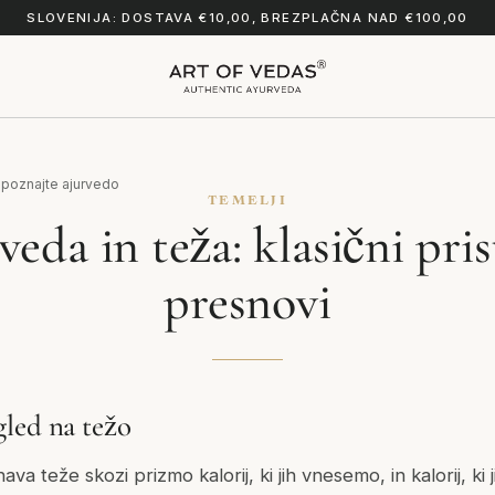
SLOVENIJA: DOSTAVA €10,00, BREZPLAČNA NAD €100,00
poznajte ajurvedo
TEMELJI
eda in teža: klasični pri
presnovi
led na težo
a teže skozi prizmo kalorij, ki jih vnesemo, in kalorij, ki 