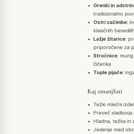
Grenki in adstri
tradicionalno pov
Ostri začimbe
: i
klasičnih besedil
Lažje žitarice
: p
priporočene za po
Stročnice
: mung 
čičerika
Tople pijače
: in
Kaj zmanjšati
Težki mlečni izde
Preveč sladkorja 
Hladna, težka in 
Jedenje med obro