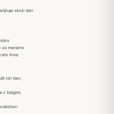
anjšuje skozi dan
endov
e za merjeno
brani Ama.
ali cel dan;
a z blagimi
 praktičen