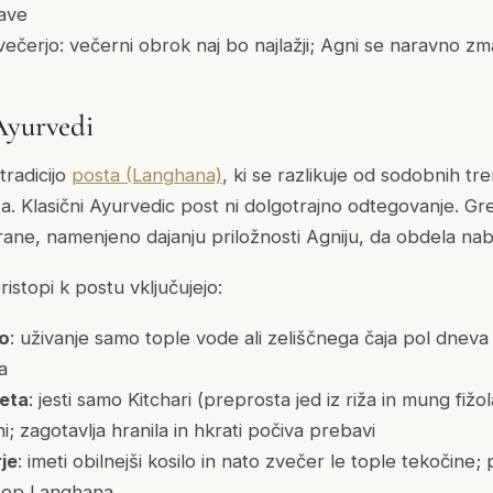
ave
 večerjo: večerni obrok naj bo najlažji; Agni se naravno zm
Ayurvedi
tradicijo
posta (Langhana)
, ki se razlikuje od sodobnih tr
a. Klasični Ayurvedic post ni dolgotrajno odtegovanje. Gr
ane, namenjeno dajanju priložnosti Agniju, da obdela na
istopi k postu vključujejo:
do
: uživanje samo tople vode ali zeliščnega čaja pol dneva 
a
ieta
: jesti samo Kitchari (preprosta jed iz riža in mung fižol
i; zagotavlja hranila in hkrati počiva prebavi
je
: imeti obilnejši kosilo in nato zvečer le tople tekočine;
stop Langhana