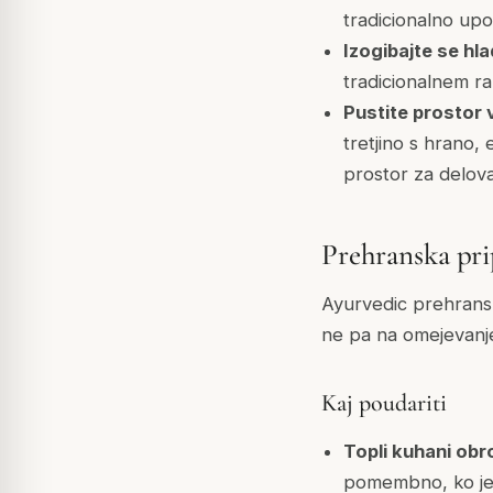
tradicionalno upo
Izogibajte se hl
tradicionalnem ra
Pustite prostor 
tretjino s hrano,
prostor za delov
Prehranska pri
Ayurvedic prehransk
ne pa na omejevanje 
Kaj poudariti
Topli kuhani obr
pomembno, ko je