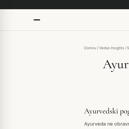
Domov
/
Vedas Insights
/
S
Ayurv
Ayurvedski pog
Ayurveda ne obravnav