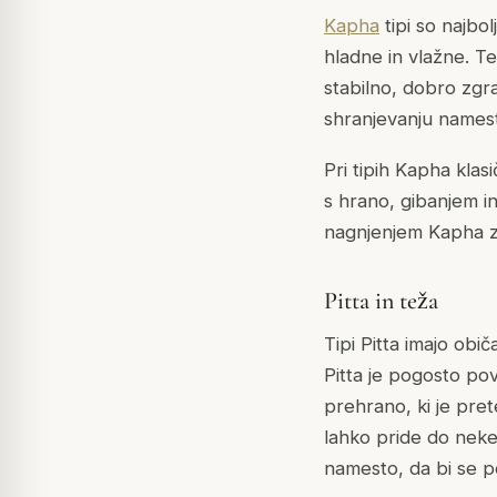
Kapha
tipi so najbo
hladne in vlažne. T
stabilno, dobro zgr
shranjevanju names
Pri tipih Kapha klas
s hrano, gibanjem i
nagnjenjem Kapha z n
Pitta in teža
Tipi Pitta imajo obi
Pitta je pogosto p
prehrano, ki je pre
lahko pride do nek
namesto, da bi se po