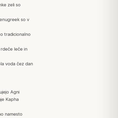
nke zeli so
 fenugreek so v
so tradicionalno
i rdeče leče in
pla voda čez dan
ujejo Agni
enje Kapha
ano namesto