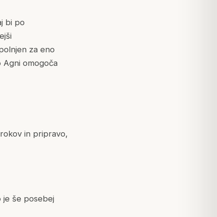
j bi po
ejši
apolnjen za eno
 to Agni omogoča
rokov in pripravo,
o je še posebej