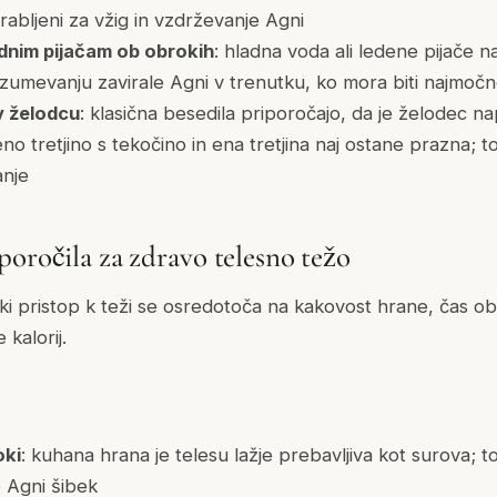
rabljeni za vžig in vzdrževanje Agni
adnim pijačam ob obrokih
: hladna voda ali ledene pijače na
zumevanju zavirale Agni v trenutku, ko mora biti najmočn
v želodcu
: klasična besedila priporočajo, da je želodec n
 eno tretjino s tekočino in ena tretjina naj ostane prazna;
anje
poročila za zdravo telesno težo
i pristop k teži se osredotoča na kakovost hrane, čas ob
kalorij.
oki
: kuhana hrana je telesu lažje prebavljiva kot surova; t
 Agni šibek