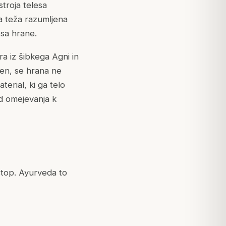
troja telesa
na teža razumljena
osa hrane.
ira iz šibkega Agni in
en, se hrana ne
rial, ki ga telo
d omejevanja k
istop. Ayurveda to