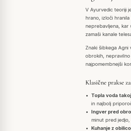
V Ayurvedic teoriji
hrano, izloči hrani
neprebavljena, kar u
zamaši kanale telesa
Znaki šibkega Agni v
obrokih, nepravilno 
najpomembnejši kora
Klasične prakse z
Topla voda takoj 
in najbolj pripor
Ingver pred obro
minut pred jedjo,
Kuhanje z obilic