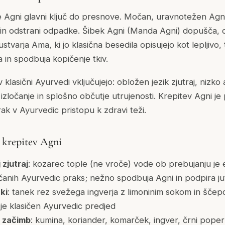
 je Agni glavni ključ do presnove. Močan, uravnotežen Agni
la in odstrani odpadke. Šibek Agni (Manda Agni) dopušča,
stvarja Ama, ki jo klasična besedila opisujejo kot lepljivo,
 in spodbuja kopičenje tkiv.
 klasični Ayurvedi vključujejo: obložen jezik zjutraj, nizko
izločanje in splošno občutje utrujenosti. Krepitev Agni je p
k v Ayurvedic pristopu k zdravi teži.
a krepitev Agni
zjutraj
: kozarec tople (ne vroče) vode ob prebujanju je 
očanih Ayurvedic praks; nežno spodbuja Agni in podpira jut
ki
: tanek rez svežega ingverja z limoninim sokom in ščepc
 je klasičen Ayurvedic predjed
o začimb
: kumina, koriander, komarček, ingver, črni pope