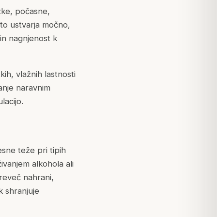
ežke, počasne,
 to ustvarja močno,
in nagnjenost k
ih, vlažnih lastnosti
vanje naravnim
lacijo.
sne teže pri tipih
vanjem alkohola ali
reveč nahrani,
 shranjuje