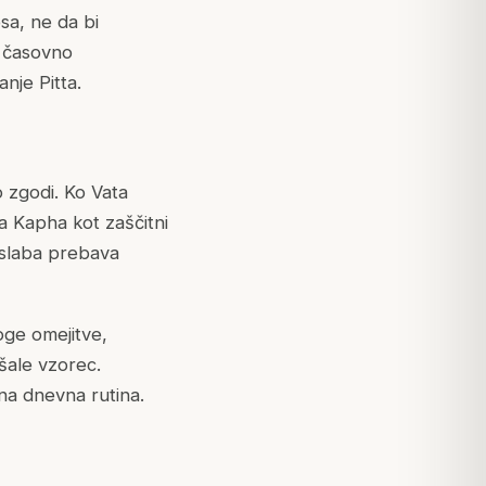
sa, ne da bi
o časovno
nje Pitta.
 zgodi. Ko Vata
a Kapha kot zaščitni
 slaba prebava
oge omejitve,
šale vzorec.
na dnevna rutina.