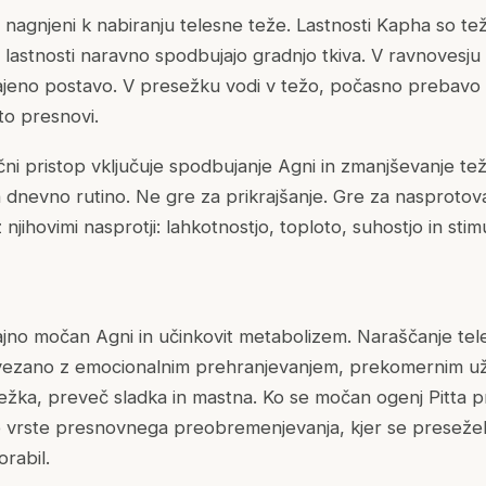
lj nagnjeni k nabiranju telesne teže. Lastnosti Kapha so t
e lastnosti naravno spodbujajo gradnjo tkiva. V ravnovesju
ajeno postavo. V presežku vodi v težo, počasno prebavo 
to presnovi.
ični pristop vključuje spodbujanje Agni in zmanjševanje težk
n dnevno rutino. Ne gre za prikrajšanje. Gre za nasproto
jihovimi nasprotji: lahkotnostjo, toploto, suhostjo in stimu
čajno močan Agni in učinkovit metabolizem. Naraščanje tele
ovezano z emocionalnim prehranjevanjem, prekomernim uži
težka, preveč sladka in mastna. Ko se močan ogenj Pitta p
e vrste presnovnega preobremenjevanja, kjer se presežek
rabil.