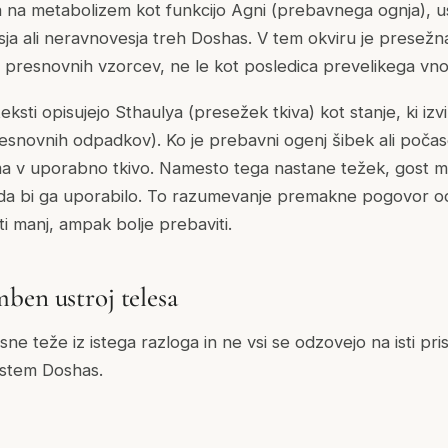
na metabolizem kot funkcijo Agni (prebavnega ognja), us
esja ali neravnovesja treh Doshas. V tem okviru je presež
h presnovnih vzorcev, ne le kot posledica prevelikega vn
eksti opisujejo Sthaulya (presežek tkiva) kot stanje, ki izv
snovnih odpadkov). Ko je prebavni ogenj šibek ali počas
v uporabno tkivo. Namesto tega nastane težek, gost mate
 da bi ga uporabilo. To razumevanje premakne pogovor o
jesti manj, ampak bolje prebaviti.
ben ustroj telesa
esne teže iz istega razloga in ne vsi se odzovejo na isti pr
istem Doshas.