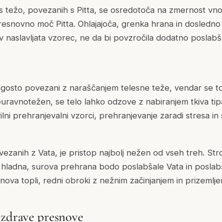
 s težo, povezanih s Pitta, se osredotoča na zmernost vno
esnovno moč Pitta. Ohlajajoča, grenka hrana in dosledn
 naslavljata vzorec, ne da bi povzročila dodatno poslabša
ogosto povezani z naraščanjem telesne teže, vendar se to
ravnotežen, se telo lahko odzove z nabiranjem tkiva tip
ni prehranjevalni vzorci, prehranjevanje zaradi stresa in
.
vezanih z Vata, je pristop najbolj nežen od vseh treh. Str
i hladna, surova prehrana bodo poslabšale Vata in poslab
ova topli, redni obroki z nežnim začinjanjem in prizemlje
 zdrave presnove