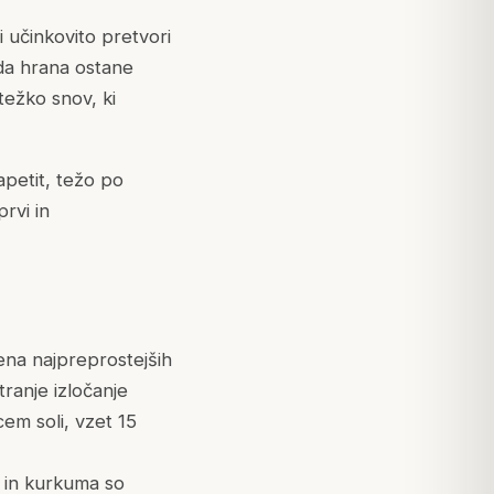
 učinkovito pretvori
 da hrana ostane
 težko snov, ki
 apetit, težo po
rvi in
ena najpreprostejših
ranje izločanje
em soli, vzet 15
r in kurkuma so