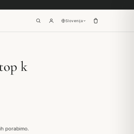
Slovenija
stop k
jih porabimo.