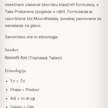
obsežnem classical zborniku klasičnih formulacij, v
Taila Prakarana (poglavje o oljih). Formulacija je
razvrščena kot Moordhataila, posebej zasnovana za
nanašanje na glavo.
Sanskrtsko ime in etimologija
Sanskrt:
त्रिफलादि तैलम् (Triphaladi Tailam)
Etimologija:
Tri = Tri
Phala = Plodovi
Adi = In drugi
Tailam = Olje