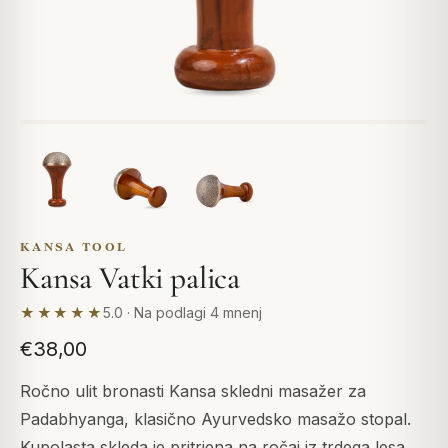
KANSA TOOL
Kansa Vatki palica
★★★★★
5.0 · Na podlagi 4 mnenj
€38,00
Ročno ulit bronasti Kansa skledni masažer za
Padabhyanga, klasično Ayurvedsko masažo stopal.
Kupolasta skleda je pritrjena na ročaj iz trdega lesa,