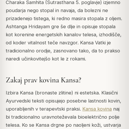
Charaka Samhita (Sutrasthana 5. poglavje) izjemno
poudarja nego stopal in navaja, da bolezni ne
prizadenejo tistega, ki redno masira stopala z oljem.
Ashtanga Hridayam gre še dlje in opisuje stopala
kot korenine energetskih kanalov telesa, izhodišče,
od koder vitalnost teče navzgor. Kansa Vatki je
tradicionalno orodje, zasnovano tako, da to prakso
naredi učinkovitejšo kot le z rokami.
Zakaj prav kovina Kansa?
Izbira Kansa (bronaste zlitine) ni estetska. Klasični
Ayurvedski teksti opisujejo posebne lastnosti kovin,
uporabljenih v terapevtski praksi.
Kansa kovina
naj
bi tradicionalno uravnoteževala bioelektrično polje
telesa. Ko se Kansa drgne po naoljeni koži, ustvarja