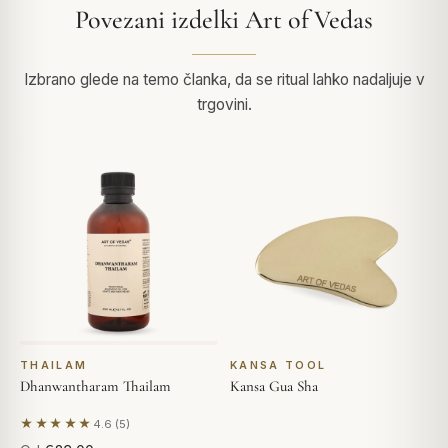
Povezani izdelki Art of Vedas
Izbrano glede na temo članka, da se ritual lahko nadaljuje v
trgovini.
THAILAM
KANSA TOOL
Dhanwantharam Thailam
Kansa Gua Sha
★★★★★
4.6 (5)
Na podlagi 5 mnenj