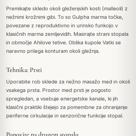
Premikajte skledo okoli gleženjskih kosti (malleoli) z
nežnimi krožnimi gibi. To so Gulpha marma točke,
povezane z reproduktivno in urinsko funkcijo v
klasičnih marma zemljevidih. Masirajte strani stopala
in območje Ahilove tetive. Oblika kupole Vatki se
naravno prilega konturam okoli gležnja.
Tehnika: Prsti
Uporabite rob sklede za nežno masažo med in okoli
vsakega prsta. Prostor med prsti je pogosto
spregledan, a vsebuje energetske kanale, ki jih
klasični praktiki štejejo za pomembne za ohranjanje
periferne cirkulacije in senzorične funkcije stopal.
Ponovite na drugem stopalu