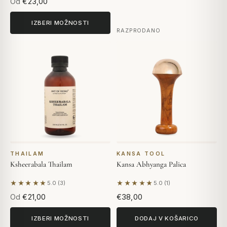
Od
€23,00
IZBERI MOŽNOSTI
RAZPRODANO
THAILAM
KANSA TOOL
Ksheerabala Thailam
Kansa Abhyanga Palica
★★★★★
★★★★★
5.0 (3)
5.0 (1)
Na podlagi 3 mnenj
Na podlagi 1 mnenja
Od
€21,00
€38,00
IZBERI MOŽNOSTI
DODAJ V KOŠARICO