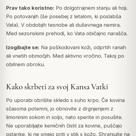
Prav tako koristno:
Po dolgotrajnem stanju ali hoji.
Po potovanjih (še posebej z letalom, ki poslabša
Vata). V obdobjih tesnobe ali duševnega nemira.
Med sezonskimi prehodi, ko Vata običajno narašča.
Izogibajte se:
Na poškodovani koži, odprtih ranah
ali vnetih območjih. Med aktivno vročino. Takoj po
obilnem obroku.
Kako skrbeti za svoj Kansa Vatki
Po uporabi obrišite skledo s suho krpo. Če kovina
sčasoma potemni, jo obnovite z drgnjenjem z
limoninim sokom in soljo, nato sperite in posušite.
Ne uporabljajte kemičnih čistil za kovine, puščajo
ostanke, ki ne smejo priti v stik s kožo. Shranjujte na