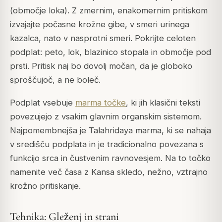
(območje loka). Z zmernim, enakomernim pritiskom
izvajajte počasne krožne gibe, v smeri urinega
kazalca, nato v nasprotni smeri. Pokrijte celoten
podplat: peto, lok, blazinico stopala in območje pod
prsti. Pritisk naj bo dovolj močan, da je globoko
sproščujoč, a ne boleč.
Podplat vsebuje
marma točke
, ki jih klasični teksti
povezujejo z vsakim glavnim organskim sistemom.
Najpomembnejša je Talahridaya marma, ki se nahaja
v središču podplata in je tradicionalno povezana s
funkcijo srca in čustvenim ravnovesjem. Na to točko
namenite več časa z Kansa skledo, nežno, vztrajno
krožno pritiskanje.
Tehnika: Gleženj in strani