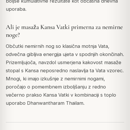
boljše kumulativne rezultate kot občasna dnevna
uporaba.
Ali je masaža Kansa Vatki primerna za nemirne
noge?
Občutki nemirnih nog so klasična motnja Vata,
odvečna gibljiva energija ujeta v spodnjih okončinah.
Prizemljujoča, navzdol usmerjena kakovost masaže
stopal s Kansa neposredno naslavlja ta Vata vzorec.
Mnogi, ki imajo izkušnje z nemirnimi nogami,
poročajo o pomembnem izboljšanju z redno
večerno prakso Kansa Vatki v kombinaciji s toplo
uporabo Dhanwantharam Thailam.