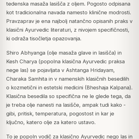
tedenska masaža lasišča z oljem. Pogosto odpisana
kot tradicionalna navada namesto klinične modrosti.
Pravzaprav je ena najbolj natančno opisanih praks v
klasični Ayurvedic literaturi, z nivojem specifičnosti,
ki odraža tisočletja opazovanja.
Shiro Abhyanga (olje masaža glave in lasišča) in
Kesh Charya (popolna klasična Ayurvedic praksa
nege las) se pojavljata v Ashtanga Hridayam,
Charaka Samhita in v namenskih klasičnih besedilih
o kozmetični in estetski medicini (Bheshaja Kalpana).
Klasična besedila so specifična ne le glede tega, da
je treba olje nanesti na lasišče, ampak tudi kako -
gibi, pritisk, temperatura, pogostost in kar je
ključno, katero olje za katero ustavo.
To je popoln vodič za klasično Ayurvedic nego las in