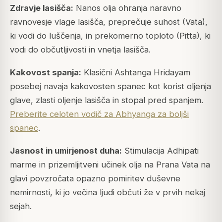
Zdravje lasišča:
Nanos olja ohranja naravno
ravnovesje vlage lasišča, preprečuje suhost (Vata),
ki vodi do luščenja, in prekomerno toploto (Pitta), ki
vodi do občutljivosti in vnetja lasišča.
Kakovost spanja:
Klasični Ashtanga Hridayam
posebej navaja kakovosten spanec kot korist oljenja
glave, zlasti oljenje lasišča in stopal pred spanjem.
Preberite celoten vodič za Abhyanga za boljši
spanec
.
Jasnost in umirjenost duha:
Stimulacija Adhipati
marme in prizemljitveni učinek olja na Prana Vata na
glavi povzročata opazno pomiritev duševne
nemirnosti, ki jo večina ljudi občuti že v prvih nekaj
sejah.