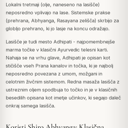
Lokalni tretmaji (olje, naneseno na lasišče)
neposredno vplivajo na lase. Sistemske prakse
(prehrana, Abhyanga, Rasayana zelišča) skrbijo za
globljo prehrano, ki jo lasje na koncu odražajo.
Lasišče je tudi mesto Adhipati - najpomembnejše
marma točke v klasični Ayurvedic telesni karti.
Nahaja se na vrhu glave, Adhipati je opisan kot
stičišče vseh Prana kanalov in točka, ki je najbolj
neposredno povezana z umom, možgani in
celotnim živčnim sistemom. Redna masaža lasišča z
ustreznim oljem spodbuja to točko in je v klasičnih
besedilih opisana kot imetje učinkov, ki segajo daleč
onkraj samega lasišča.
Koristi Shiro Abhyanga: Klasična