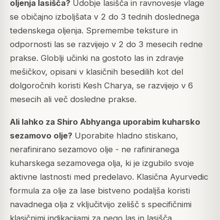
oljenja lasišča?
Udobje lasišča in ravnovesje vlage
se običajno izboljšata v 2 do 3 tednih doslednega
tedenskega oljenja. Spremembe teksture in
odpornosti las se razvijejo v 2 do 3 mesecih redne
prakse. Globlji učinki na gostoto las in zdravje
mešičkov, opisani v klasičnih besedilih kot del
dolgoročnih koristi Kesh Charya, se razvijejo v 6
mesecih ali več dosledne prakse.
Ali lahko za Shiro Abhyanga uporabim kuharsko
sezamovo olje?
Uporabite hladno stiskano,
nerafinirano sezamovo olje - ne rafiniranega
kuharskega sezamovega olja, ki je izgubilo svoje
aktivne lastnosti med predelavo. Klasična Ayurvedic
formula za olje za lase bistveno podaljša koristi
navadnega olja z vključitvijo zelišč s specifičnimi
klasičnimi indikacijami za nego las in lasišča.