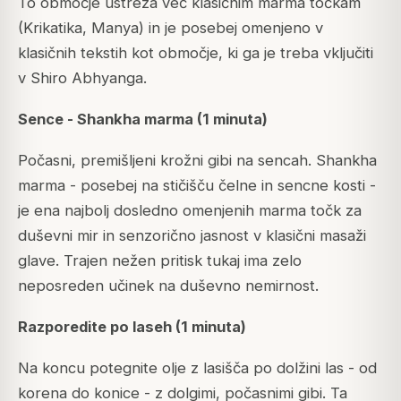
To območje ustreza več klasičnim marma točkam
(Krikatika, Manya) in je posebej omenjeno v
klasičnih tekstih kot območje, ki ga je treba vključiti
v Shiro Abhyanga.
Sence - Shankha marma (1 minuta)
Počasni, premišljeni krožni gibi na sencah. Shankha
marma - posebej na stičišču čelne in sencne kosti -
je ena najbolj dosledno omenjenih marma točk za
duševni mir in senzorično jasnost v klasični masaži
glave. Trajen nežen pritisk tukaj ima zelo
neposreden učinek na duševno nemirnost.
Razporedite po laseh (1 minuta)
Na koncu potegnite olje z lasišča po dolžini las - od
korena do konice - z dolgimi, počasnimi gibi. Ta