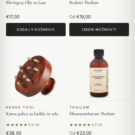
Bhringraj Olje za Lase
Brahmi Thailam
€17,00
Od
€19,00
DODAJ V KOŠARICO
IZBERI MOŽNOSTI
KANSA TOOL
THAILAM
Kansa palica za lasišče in telo
Dhanwantharam Thailam
★★★★★
★★★★★
4.8 (4)
4.6 (5)
Na podlagi 4 mnenj
Na podlagi 5 mnenj
€38,00
Od
€23,00