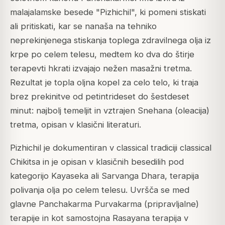
malajalamske besede "Pizhichil", ki pomeni stiskati
ali pritiskati, kar se nanaša na tehniko
neprekinjenega stiskanja toplega zdravilnega olja iz
krpe po celem telesu, medtem ko dva do štirje
terapevti hkrati izvajajo nežen masažni tretma.
Rezultat je topla oljna kopel za celo telo, ki traja
brez prekinitve od petintrideset do šestdeset
minut: najbolj temeljit in vztrajen Snehana (oleacija)
tretma, opisan v klasični literaturi.
Pizhichil je dokumentiran v classical tradiciji classical
Chikitsa in je opisan v klasičnih besedilih pod
kategorijo Kayaseka ali Sarvanga Dhara, terapija
polivanja olja po celem telesu. Uvršča se med
glavne Panchakarma Purvakarma (pripravljalne)
terapije in kot samostojna Rasayana terapija v