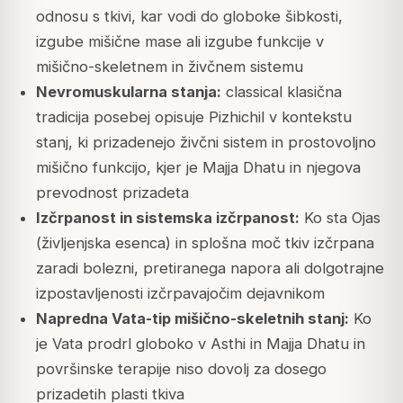
odnosu s tkivi, kar vodi do globoke šibkosti,
izgube mišične mase ali izgube funkcije v
mišično-skeletnem in živčnem sistemu
Nevromuskularna stanja:
classical klasična
tradicija posebej opisuje Pizhichil v kontekstu
stanj, ki prizadenejo živčni sistem in prostovoljno
mišično funkcijo, kjer je Majja Dhatu in njegova
prevodnost prizadeta
Izčrpanost in sistemska izčrpanost:
Ko sta Ojas
(življenjska esenca) in splošna moč tkiv izčrpana
zaradi bolezni, pretiranega napora ali dolgotrajne
izpostavljenosti izčrpavajočim dejavnikom
Napredna Vata-tip mišično-skeletnih stanj:
Ko
je Vata prodrl globoko v Asthi in Majja Dhatu in
površinske terapije niso dovolj za dosego
prizadetih plasti tkiva