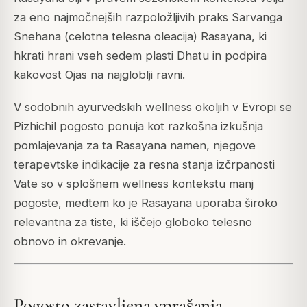
za eno najmočnejših razpoložljivih praks Sarvanga
Snehana (celotna telesna oleacija) Rasayana, ki
hkrati hrani vseh sedem plasti Dhatu in podpira
kakovost Ojas na najgloblji ravni.
V sodobnih ayurvedskih wellness okoljih v Evropi se
Pizhichil pogosto ponuja kot razkošna izkušnja
pomlajevanja za ta Rasayana namen, njegove
terapevtske indikacije za resna stanja izčrpanosti
Vate so v splošnem wellness kontekstu manj
pogoste, medtem ko je Rasayana uporaba široko
relevantna za tiste, ki iščejo globoko telesno
obnovo in okrevanje.
Pogosto zastavljena vprašanja