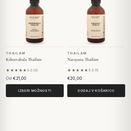
THAILAM
THAILAM
Ksheerabala Thailam
Narayana Thailam
★★★★★
★★★★★
5.0 (3)
5.0 (1)
Na podlagi 3 mnenj
Na podlagi 1 mnenja
Od
€21,00
€20,00
IZBERI MOŽNOSTI
DODAJ V KOŠARICO