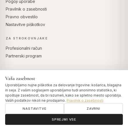
Pogoji uporabe
Pravilnik o zasebnosti
Pravno obvestilo
Nastavitve piškotkov
ZA STROKOVNJAKE
Profesionalni račun
Partnerski program
Vaša zasebnost
VARNO PLAČILO
Uporabljamo nujne piškotke za delovanje trgovine: košarica, blagajna
in seja. Z vašim soglasjem uporabljamo tudi anonimno statistiko, ki
spoštuje zasebnost, da bi razumeli, kako se spletno mesto uporablja.
Vaših podatkov nikoli ne prodajamo.
Pravilnik o zasebnosti
NASTAVITVE
ZAVRNI
© 2026 Art of Vedas · Authentic Ayurveda d.o.o.
info@artofvedas.com
ॐ
Potrebujete pomoč?
SPREJMI VSE