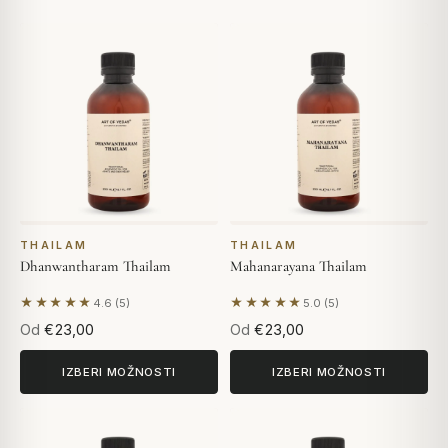
THAILAM
THAILAM
Dhanwantharam Thailam
Mahanarayana Thailam
★★★★★
★★★★★
4.6 (5)
5.0 (5)
Na podlagi 5 mnenj
Na podlagi 5 mnenj
Od
€23,00
Od
€23,00
IZBERI MOŽNOSTI
IZBERI MOŽNOSTI