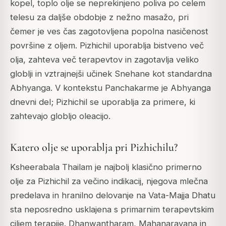
kopel, toplo olje se neprekinjeno poliva po celem
telesu za daljše obdobje z nežno masažo, pri
čemer je ves čas zagotovljena popolna nasičenost
površine z oljem. Pizhichil uporablja bistveno več
olja, zahteva več terapevtov in zagotavlja veliko
globlji in vztrajnejši učinek Snehane kot standardna
Abhyanga. V kontekstu Panchakarme je Abhyanga
dnevni del; Pizhichil se uporablja za primere, ki
zahtevajo globljo oleacijo.
Katero olje se uporablja pri Pizhichilu?
Ksheerabala Thailam je najbolj klasično primerno
olje za Pizhichil za večino indikacij, njegova mlečna
predelava in hranilno delovanje na Vata-Majja Dhatu
sta neposredno usklajena s primarnim terapevtskim
ciljem terapije. Dhanwantharam, Mahanarayana in