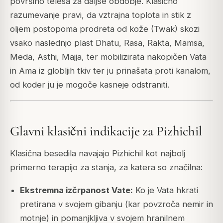
površino telesa za daljše obdobje. Klasično
razumevanje pravi, da vztrajna toplota in stik z
oljem postopoma prodreta od kože (Twak) skozi
vsako naslednjo plast Dhatu, Rasa, Rakta, Mamsa,
Meda, Asthi, Majja, ter mobilizirata nakopičen Vata
in Ama iz globljih tkiv ter ju prinašata proti kanalom,
od koder ju je mogoče kasneje odstraniti.
Glavni klasični indikacije za Pizhichil
Klasična besedila navajajo Pizhichil kot najbolj
primerno terapijo za stanja, za katera so značilna:
Ekstremna izčrpanost Vate:
Ko je Vata hkrati
pretirana v svojem gibanju (kar povzroča nemir in
motnje) in pomanjkljiva v svojem hranilnem