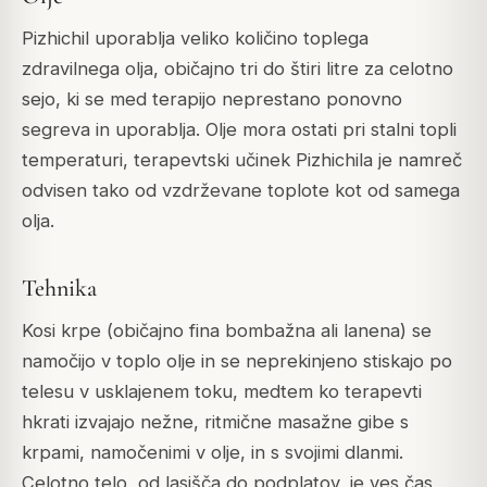
Pizhichil uporablja veliko količino toplega
zdravilnega olja, običajno tri do štiri litre za celotno
sejo, ki se med terapijo neprestano ponovno
segreva in uporablja. Olje mora ostati pri stalni topli
temperaturi, terapevtski učinek Pizhichila je namreč
odvisen tako od vzdrževane toplote kot od samega
olja.
Tehnika
Kosi krpe (običajno fina bombažna ali lanena) se
namočijo v toplo olje in se neprekinjeno stiskajo po
telesu v usklajenem toku, medtem ko terapevti
hkrati izvajajo nežne, ritmične masažne gibe s
krpami, namočenimi v olje, in s svojimi dlanmi.
Celotno telo, od lasišča do podplatov, je ves čas