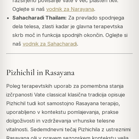
razširjeno povišanje Vate v več plasteh tkiv.
Oglejte si naš
vodnik za Narayana
.
Sahacharadi Thailam:
Za prevlado spodnjega
dela telesa, zlasti kadar je glavna terapevtska
skrb moč in funkcija spodnjih okončin. Oglejte si
naš
vodnik za Sahacharadi
.
Pizhichil in Rasayana
Poleg terapevtskih uporab za pomembna stanja
izčrpanosti Vate classical klasična tradicija opisuje
Pizhichil tudi kot samostojno Rasayana terapijo,
uporabljeno v kontekstu pomlajevanja, prakse
dolgoživosti in vzdrževanja vrhunske telesne
vitalnosti. Sedemdnevni tečaj Pizhichila z ustreznimi
Rasayana olji v pravem sezonskem kontekstu velja