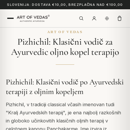
SLOVENIJA: DOSTAVA €10,00, BREZPLAČNA NAD €100,00
ART OF VEDAS
Pizhichil: Klasični vodič za
Ayurvedic oljno kopel terapijo
Pizhichil: Klasični vodič po Ayurvedski
terapiji z oljnim kopeljem
Pizhichil, v tradiciji classical včasih imenovan tudi
"Kralj Ayurvedskih terapij", je ena najbolj razkošnih
in globoko učinkovitih klasičnih oljnih terapij v
celotnem kanonu Panchakarme. Ime izvira iz