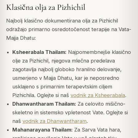
Klasična olja za Pizhichil
Najbolj klasično dokumentirana olja za Pizhichil
odražajo primarno osredotočenost terapije na Vata-
Majja Dhatu:
Ksheerabala Thailam:
Najpomembnejše klasično
olje za Pizhichil, njegova mlečna predelava
zagotavlja najbolj globoko hranilno delovanje,
usmerjeno v Majja Dhatu, kar je neposredno
usklajeno s primarnim terapevtskim ciljem
Pizhichila. Oglejte si naš
vodnik za Ksheerabala
.
Dhanwantharam Thailam:
Za celovito mišično-
skeletno in sistemsko vpletenost Vate. Oglejte si
naš
vodnik za Dhanwantharam
.
Mahanarayana Thailam:
Za Sarva Vata hara,