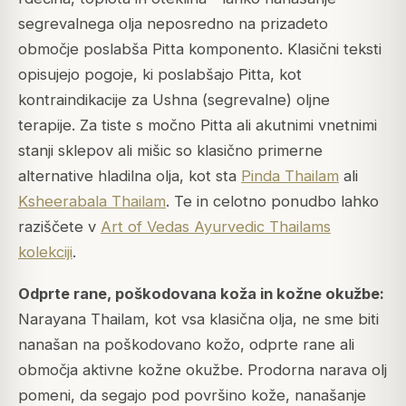
segrevalnega olja neposredno na prizadeto
območje poslabša Pitta komponento. Klasični teksti
opisujejo pogoje, ki poslabšajo Pitta, kot
kontraindikacije za Ushna (segrevalne) oljne
terapije. Za tiste s močno Pitta ali akutnimi vnetnimi
stanji sklepov ali mišic so klasično primerne
alternative hladilna olja, kot sta
Pinda Thailam
ali
Ksheerabala Thailam
. Te in celotno ponudbo lahko
raziščete v
Art of Vedas Ayurvedic Thailams
kolekciji
.
Odprte rane, poškodovana koža in kožne okužbe:
Narayana Thailam, kot vsa klasična olja, ne sme biti
nanašan na poškodovano kožo, odprte rane ali
območja aktivne kožne okužbe. Prodorna narava olj
pomeni, da segajo pod površino kože, nanašanje