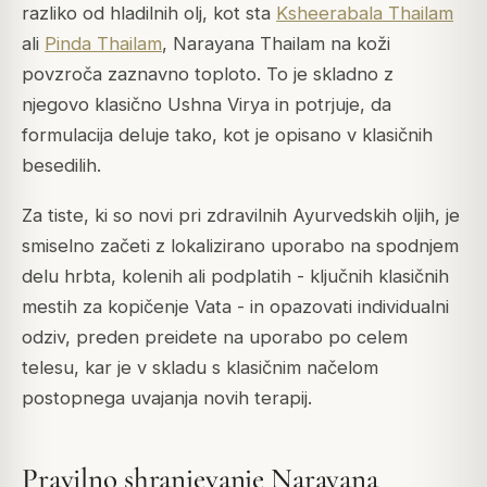
razliko od hladilnih olj, kot sta
Ksheerabala Thailam
ali
Pinda Thailam
, Narayana Thailam na koži
povzroča zaznavno toploto. To je skladno z
njegovo klasično Ushna Virya in potrjuje, da
formulacija deluje tako, kot je opisano v klasičnih
besedilih.
Za tiste, ki so novi pri zdravilnih Ayurvedskih oljih, je
smiselno začeti z lokalizirano uporabo na spodnjem
delu hrbta, kolenih ali podplatih - ključnih klasičnih
mestih za kopičenje Vata - in opazovati individualni
odziv, preden preidete na uporabo po celem
telesu, kar je v skladu s klasičnim načelom
postopnega uvajanja novih terapij.
Pravilno shranjevanje Narayana