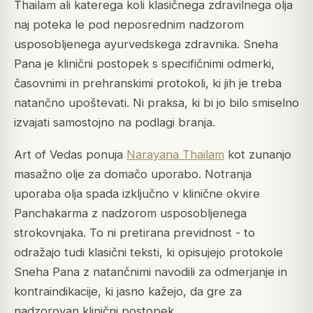
Thailam ali katerega koli klasičnega zdravilnega olja
naj poteka le pod neposrednim nadzorom
usposobljenega ayurvedskega zdravnika. Sneha
Pana je klinični postopek s specifičnimi odmerki,
časovnimi in prehranskimi protokoli, ki jih je treba
natančno upoštevati. Ni praksa, ki bi jo bilo smiselno
izvajati samostojno na podlagi branja.
Art of Vedas ponuja
Narayana Thailam
kot zunanjo
masažno olje za domačo uporabo. Notranja
uporaba olja spada izključno v klinične okvire
Panchakarma z nadzorom usposobljenega
strokovnjaka. To ni pretirana previdnost - to
odražajo tudi klasični teksti, ki opisujejo protokole
Sneha Pana z natančnimi navodili za odmerjanje in
kontraindikacije, ki jasno kažejo, da gre za
nadzorovan klinični postopek.