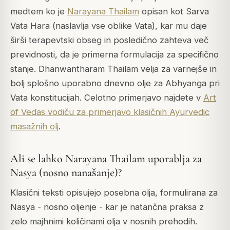
medtem ko je
Narayana Thailam
opisan kot Sarva
Vata Hara (naslavlja vse oblike Vata), kar mu daje
širši terapevtski obseg in posledično zahteva več
previdnosti, da je primerna formulacija za specifično
stanje. Dhanwantharam Thailam velja za varnejše in
bolj splošno uporabno dnevno olje za Abhyanga pri
Vata konstitucijah. Celotno primerjavo najdete v
Art
of Vedas vodiču za primerjavo klasičnih Ayurvedic
masažnih olj
.
Ali se lahko Narayana Thailam uporablja za
Nasya (nosno nanašanje)?
Klasični teksti opisujejo posebna olja, formulirana za
Nasya - nosno oljenje - kar je natančna praksa z
zelo majhnimi količinami olja v nosnih prehodih.