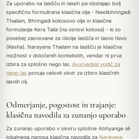
Za uporabo na lasišču in laseh pa obstajajo bolj
specifično formulirana klasična olja - Neelibhringadi
Thailam, Bhringadi kokosovo olje in klasične
formulacije Kera Taila (na osnovi kokosa) - ki so
posebej zasnovane za okolje lasišča in lasno tkivo
(
Kesha
). Narayana Thailam na lasišču je klasična
možnost v določenih kontekstih, vendar ni prva
izbira za splošno nego las.
Ayurvedski vodič za
nego las
ponuja celovit okvir za izbiro klasičnih
lasnih olj.
Odmerjanje, pogostost in trajanje:
klasična navodila za zunanjo uporabo
Za zunanjo uporabo v okviru splošne Abhyange ali
lokalnega nanosa klasična navodila za
Narayana