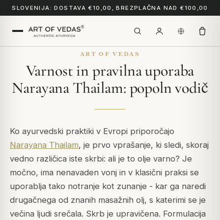
SLOVENIJA: DOSTAVA €10,00, BREZPLAČNA NAD €100,00
ART OF VEDAS
Varnost in pravilna uporaba
Narayana Thailam: popoln vodič
Ko ayurvedski praktiki v Evropi priporočajo
Narayana Thailam
, je prvo vprašanje, ki sledi, skoraj
vedno različica iste skrbi: ali je to olje varno? Je
močno, ima nenavaden vonj in v klasični praksi se
uporablja tako notranje kot zunanje - kar ga naredi
drugačnega od znanih masažnih olj, s katerimi se je
večina ljudi srečala. Skrb je upravičena. Formulacija