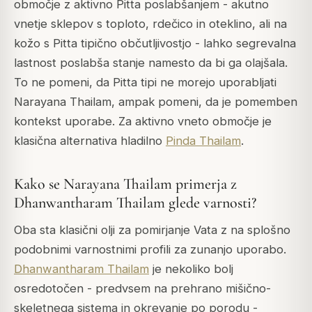
območje z aktivno Pitta poslabšanjem - akutno
vnetje sklepov s toploto, rdečico in oteklino, ali na
kožo s Pitta tipično občutljivostjo - lahko segrevalna
lastnost poslabša stanje namesto da bi ga olajšala.
To ne pomeni, da Pitta tipi ne morejo uporabljati
Narayana Thailam, ampak pomeni, da je pomemben
kontekst uporabe. Za aktivno vneto območje je
klasična alternativa hladilno
Pinda Thailam
.
Kako se Narayana Thailam primerja z
Dhanwantharam Thailam glede varnosti?
Oba sta klasični olji za pomirjanje Vata z na splošno
podobnimi varnostnimi profili za zunanjo uporabo.
Dhanwantharam Thailam
je nekoliko bolj
osredotočen - predvsem na prehrano mišično-
skeletnega sistema in okrevanje po porodu -