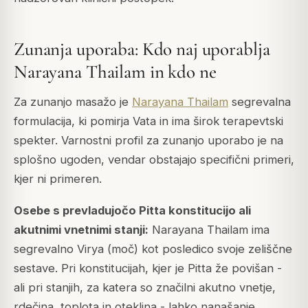
Zunanja uporaba: Kdo naj uporablja
Narayana Thailam in kdo ne
Za zunanjo masažo je
Narayana Thailam
segrevalna
formulacija, ki pomirja Vata in ima širok terapevtski
spekter. Varnostni profil za zunanjo uporabo je na
splošno ugoden, vendar obstajajo specifični primeri,
kjer ni primeren.
Osebe s prevladujočo Pitta konstitucijo ali
akutnimi vnetnimi stanji:
Narayana Thailam ima
segrevalno Virya (moč) kot posledico svoje zeliščne
sestave. Pri konstitucijah, kjer je Pitta že povišan -
ali pri stanjih, za katera so značilni akutno vnetje,
rdečina, toplota in oteklina - lahko nanašanje