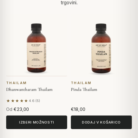
trgovini.
THAILAM
THAILAM
Dhanwantharam Thailam
Pinda Thailam
★★★★★
4.6 (5)
Na podlagi 5 mnenj
Od
€23,00
€18,00
IZBERI MOŽNOSTI
DODAJ V KOŠARICO