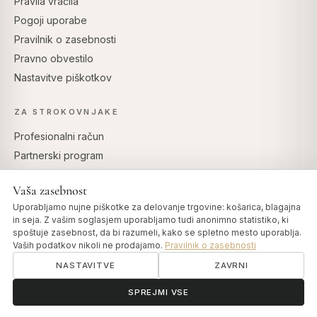
Pravila vračila
Pogoji uporabe
Pravilnik o zasebnosti
Pravno obvestilo
Nastavitve piškotkov
ZA STROKOVNJAKE
Profesionalni račun
Partnerski program
Vaša zasebnost
Uporabljamo nujne piškotke za delovanje trgovine: košarica, blagajna
VARNO PLAČILO
in seja. Z vašim soglasjem uporabljamo tudi anonimno statistiko, ki
spoštuje zasebnost, da bi razumeli, kako se spletno mesto uporablja.
Vaših podatkov nikoli ne prodajamo.
Pravilnik o zasebnosti
NASTAVITVE
ZAVRNI
ॐ
Potrebujete pomoč?
SPREJMI VSE
© 2026 Art of Vedas · Authentic Ayurveda d.o.o.
info@artofvedas.com