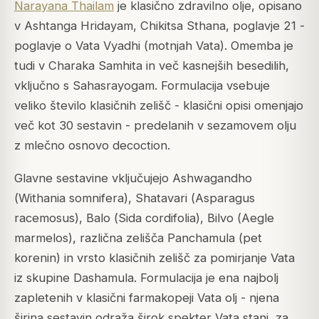
Narayana Thailam
je klasično zdravilno olje, opisano
v Ashtanga Hridayam, Chikitsa Sthana, poglavje 21 -
poglavje o Vata Vyadhi (motnjah Vata). Omemba je
tudi v Charaka Samhita in več kasnejših besedilih,
vključno s Sahasrayogam. Formulacija vsebuje
veliko število klasičnih zelišč - klasični opisi omenjajo
več kot 30 sestavin - predelanih v sezamovem olju
z mlečno osnovo decoction.
Glavne sestavine vključujejo Ashwagandho
(
Withania somnifera
), Shatavari (
Asparagus
racemosus
), Balo (
Sida cordifolia
), Bilvo (
Aegle
marmelos
), različna zelišča Panchamula (pet
korenin) in vrsto klasičnih zelišč za pomirjanje Vata
iz skupine Dashamula. Formulacija je ena najbolj
zapletenih v klasični farmakopeji Vata olj - njena
širina sestavin odraža širok spekter Vata stanj, za