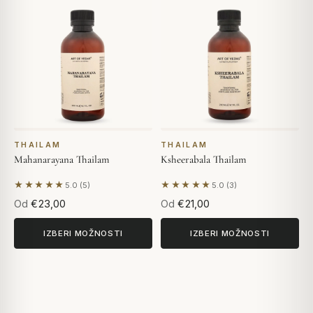
THAILAM
THAILAM
Mahanarayana Thailam
Ksheerabala Thailam
★★★★★
★★★★★
5.0 (5)
5.0 (3)
Na podlagi 5 mnenj
Na podlagi 3 mnenj
Od
€23,00
Od
€21,00
IZBERI MOŽNOSTI
IZBERI MOŽNOSTI