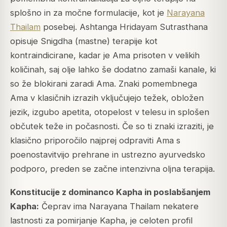
splošno in za močne formulacije, kot je
Narayana
Thailam
posebej. Ashtanga Hridayam Sutrasthana
opisuje Snigdha (mastne) terapije kot
kontraindicirane, kadar je Ama prisoten v velikih
količinah, saj olje lahko še dodatno zamaši kanale, ki
so že blokirani zaradi Ama. Znaki pomembnega
Ama v klasičnih izrazih vključujejo težek, obložen
jezik, izgubo apetita, otopelost v telesu in splošen
občutek teže in počasnosti. Če so ti znaki izraziti, je
klasično priporočilo najprej odpraviti Ama s
poenostavitvijo prehrane in ustrezno ayurvedsko
podporo, preden se začne intenzivna oljna terapija.
Konstitucije z dominanco Kapha in poslabšanjem
Kapha:
Čeprav ima Narayana Thailam nekatere
lastnosti za pomirjanje Kapha, je celoten profil