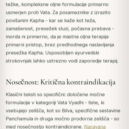
težke, kompleksne oljne formulacije primarno
usmerjen proti Vata. Za posameznike z izrazito
povišanim Kapha - kar se kaže kot teža,
zamašenost, presežek sluzi, počasna prebava -
morda ni primerno, da je mastna oljna terapija
primarni pristop, brez predhodnega naslavljanja
presežka Kapha. Usposobljen ayurvedski
strokovnjak lahko ustrezno vodi zaporedje terapij.
Nosečnost: Kritična kontraindikacija
Klasični teksti so specifični: določene močne
formulacije v kategoriji Vata Vyadhi - tiste, ki
vsebujejo zelišča, kot so Bilva, specifične sestavine
Panchamula in druga močno prodorna zelišča - so
med nosečnostjo kontraindicirane.
Narayana