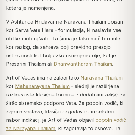
katera je namenjena.
V Ashtanga Hridayam je Narayana Thailam opisan
kot Sarva Vata Hara - formulacija, ki naslavlja vse
oblike motenj Vata. Ta širina je tako moč formule
kot razlog, da zahteva bolj previdno presojo
ustreznosti kot bolj ozko usmerjeno olje, kot je
Prasarini Thailam ali
Dhanwantharam Thailam
.
Art of Vedas ima na zalogi tako
Narayana Thailam
kot
Mahanarayana Thailam
- slednji je razširjena
različica iste klasične formule z dodatnimi zelišči za
širšo sistemsko podporo Vata. Za popoln vodič, ki
zajema sestavo, klasično zgodovino in celoten
nabor indikacij, je Art of Vedas objavil
popoln vodič
za Narayana Thailam
, ki zagotavlja to osnovo. Ta