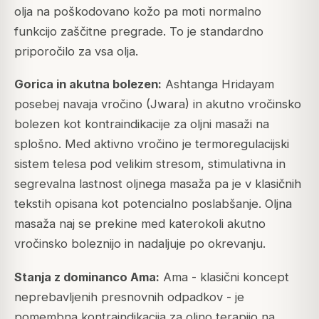
olja na poškodovano kožo pa moti normalno
funkcijo zaščitne pregrade. To je standardno
priporočilo za vsa olja.
Gorica in akutna bolezen:
Ashtanga Hridayam
posebej navaja vročino (Jwara) in akutno vročinsko
bolezen kot kontraindikacije za oljni masaži na
splošno. Med aktivno vročino je termoregulacijski
sistem telesa pod velikim stresom, stimulativna in
segrevalna lastnost oljnega masaža pa je v klasičnih
tekstih opisana kot potencialno poslabšanje. Oljna
masaža naj se prekine med katerokoli akutno
vročinsko boleznijo in nadaljuje po okrevanju.
Stanja z dominanco Ama:
Ama - klasični koncept
neprebavljenih presnovnih odpadkov - je
pomembna kontraindikacija za oljno terapijo na