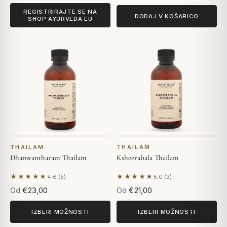
REGISTRIRAJTE SE NA
DODAJ V KOŠARICO
SHOP AYURVEDA EU
THAILAM
THAILAM
Dhanwantharam Thailam
Ksheerabala Thailam
★★★★★
★★★★★
4.6 (5)
5.0 (3)
Na podlagi 5 mnenj
Na podlagi 3 mnenj
Od
€23,00
Od
€21,00
IZBERI MOŽNOSTI
IZBERI MOŽNOSTI