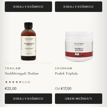
DODAJ V KOŠARICO
DODAJ V KOŠARICO
THAILAM
CHURNAM
Neelibhringadi Thailam
Pražek Triphala
★★★★★
5.0 (1)
Na podlagi 1 mnenja
€22,00
Od
€17,00
DODAJ V KOŠARICO
IZBERI MOŽNOSTI