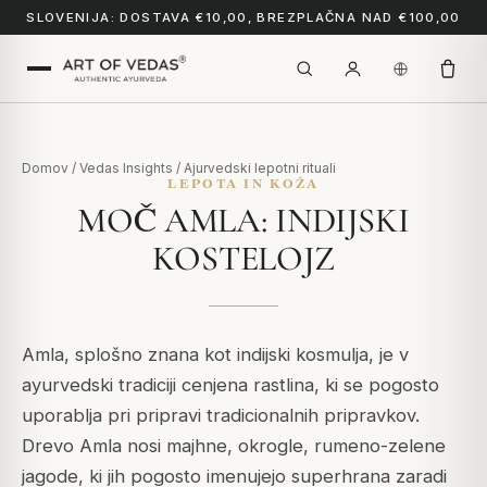
SLOVENIJA: DOSTAVA €10,00, BREZPLAČNA NAD €100,00
Domov
/
Vedas Insights
/
Ajurvedski lepotni rituali
LEPOTA IN KOŽA
MOČ AMLA: INDIJSKI
KOSTELOJZ
Amla, splošno znana kot indijski kosmulja, je v
ayurvedski tradiciji cenjena rastlina, ki se pogosto
uporablja pri pripravi tradicionalnih pripravkov.
Drevo Amla nosi majhne, okrogle, rumeno-zelene
jagode, ki jih pogosto imenujejo superhrana zaradi