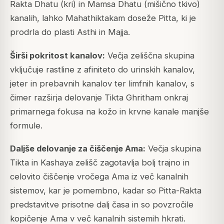
Rakta Dhatu (kri) in Mamsa Dhatu (mišično tkivo)
kanalih, lahko Mahathiktakam doseže Pitta, ki je
prodrla do plasti Asthi in Majja.
Širši pokritost kanalov:
Večja zeliščna skupina
vključuje rastline z afiniteto do urinskih kanalov,
jeter in prebavnih kanalov ter limfnih kanalov, s
čimer razširja delovanje Tikta Ghritham onkraj
primarnega fokusa na kožo in krvne kanale manjše
formule.
Daljše delovanje za čiščenje Ama:
Večja skupina
Tikta in Kashaya zelišč zagotavlja bolj trajno in
celovito čiščenje vročega Ama iz več kanalnih
sistemov, kar je pomembno, kadar so Pitta-Rakta
predstavitve prisotne dalj časa in so povzročile
kopičenje Ama v več kanalnih sistemih hkrati.