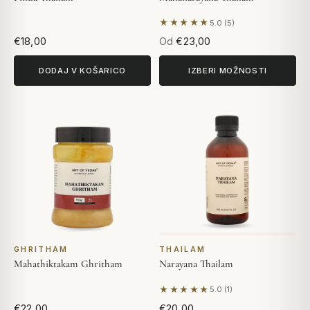
★★★★★
5.0 (5)
Na podlagi 5 mnenj
€18,00
Od
€23,00
DODAJ V KOŠARICO
IZBERI MOŽNOSTI
GHRITHAM
THAILAM
Mahathiktakam Ghritham
Narayana Thailam
★★★★★
5.0 (1)
Na podlagi 1 mnenja
€22,00
€20,00