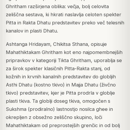
Ghritham razširjena oblika: večja, bolj celovita
zeliščna sestava, ki hkrati naslavlja celoten spekter
Pitta in Rakta Dhatu predstavitev preko več telesnih
kanalov in plasti Dhatu.
Ashtanga Hridayam, Chikitsa Sthana, opisuje
Mahathiktakam Ghritham kot eno najpomembnejših
pripravkov v kategoriji Tikta Ghritham, uporablja se
za širok spekter klasičnih Pitta-Rakta stanj, od
kožnih in krvnih kanalnih predstavitev do globljih
Asthi Dhatu (kostno tkivo) in Majja Dhatu (živčno
tkivo) predstavitev, kjer je Pitta prodrla v globlje
plasti tkiva. Ta globlji doseg tkiva, omogočen s
Sukshma (prodiralno) lastnostjo nosilca ghee in
okrepljen z obsežno zeliščno skupino, loči
Mahathiktakam od preprostejših grenčic in od bolj