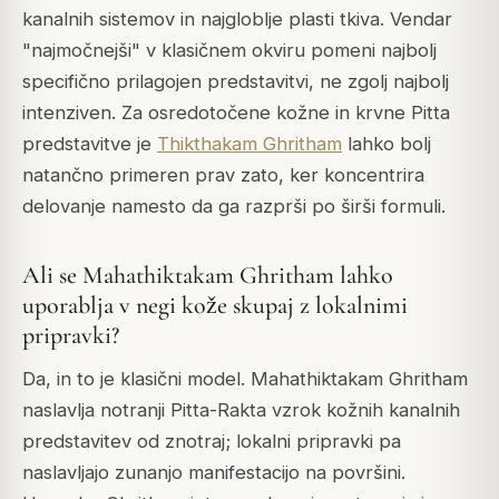
kanalnih sistemov in najgloblje plasti tkiva. Vendar
"najmočnejši" v klasičnem okviru pomeni najbolj
specifično prilagojen predstavitvi, ne zgolj najbolj
intenziven. Za osredotočene kožne in krvne Pitta
predstavitve je
Thikthakam Ghritham
lahko bolj
natančno primeren prav zato, ker koncentrira
delovanje namesto da ga razprši po širši formuli.
Ali se Mahathiktakam Ghritham lahko
uporablja v negi kože skupaj z lokalnimi
pripravki?
Da, in to je klasični model. Mahathiktakam Ghritham
naslavlja notranji Pitta-Rakta vzrok kožnih kanalnih
predstavitev od znotraj; lokalni pripravki pa
naslavljajo zunanjo manifestacijo na površini.