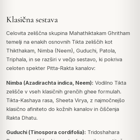
Klasična sestava
Celovita zeliščna skupina Mahathiktakam Ghritham
temelji na enakih osnovnih Tikta zeliščih kot
Thikthakam, Nimba (Neem), Guduchi, Patola,
Triphala, in se razširi v večjo sestavo, ki pokriva
celoten spekter Pitta-Rakta kanalov:
Nimba (
Azadirachta indica
, Neem):
Vodilno Tikta
zelišče v vseh klasičnih grenčih ghee formulah.
Tikta-Kashaya rasa, Sheeta Virya, z najmočnejšo
klasično afiniteto do kožnih kanalov in čiščenja
Rakta Dhatu.
Guduchi (
Tinospora cordifolia
):
Tridoshahara