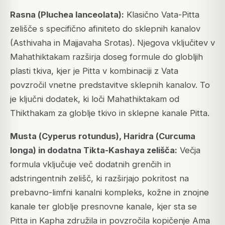
Rasna (
Pluchea lanceolata
):
Klasično Vata-Pitta
zelišče s specifično afiniteto do sklepnih kanalov
(Asthivaha in Majjavaha Srotas). Njegova vključitev v
Mahathiktakam razširja doseg formule do globljih
plasti tkiva, kjer je Pitta v kombinaciji z Vata
povzročil vnetne predstavitve sklepnih kanalov. To
je ključni dodatek, ki loči Mahathiktakam od
Thikthakam za globlje tkivo in sklepne kanale Pitta.
Musta (
Cyperus rotundus
), Haridra (
Curcuma
longa
) in dodatna Tikta-Kashaya zelišča:
Večja
formula vključuje več dodatnih grenčih in
adstringentnih zelišč, ki razširjajo pokritost na
prebavno-limfni kanalni kompleks, kožne in znojne
kanale ter globlje presnovne kanale, kjer sta se
Pitta in Kapha združila in povzročila kopičenje Ama