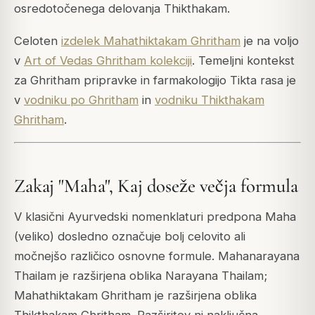
osredotočenega delovanja Thikthakam.
Celoten
izdelek Mahathiktakam Ghritham
je na voljo
v
Art of Vedas Ghritham kolekciji
. Temeljni kontekst
za Ghritham pripravke in farmakologijo Tikta rasa je
v
vodniku po Ghritham
in
vodniku Thikthakam
Ghritham
.
Zakaj "Maha", Kaj doseže večja formula
V klasični Ayurvedski nomenklaturi predpona
Maha
(veliko) dosledno označuje bolj celovito ali
močnejšo različico osnovne formule. Mahanarayana
Thailam je razširjena oblika Narayana Thailam;
Mahathiktakam Ghritham je razširjena oblika