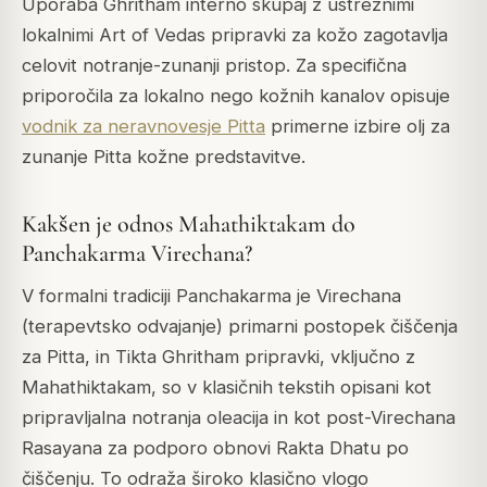
Uporaba Ghritham interno skupaj z ustreznimi
lokalnimi Art of Vedas pripravki za kožo zagotavlja
celovit notranje-zunanji pristop. Za specifična
priporočila za lokalno nego kožnih kanalov opisuje
vodnik za neravnovesje Pitta
primerne izbire olj za
zunanje Pitta kožne predstavitve.
Kakšen je odnos Mahathiktakam do
Panchakarma Virechana?
V formalni tradiciji Panchakarma je Virechana
(terapevtsko odvajanje) primarni postopek čiščenja
za Pitta, in Tikta Ghritham pripravki, vključno z
Mahathiktakam, so v klasičnih tekstih opisani kot
pripravljalna notranja oleacija in kot post-Virechana
Rasayana za podporo obnovi Rakta Dhatu po
čiščenju. To odraža široko klasično vlogo