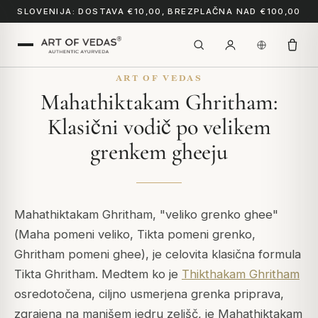
SLOVENIJA: DOSTAVA €10,00, BREZPLAČNA NAD €100,00
ART OF VEDAS
Mahathiktakam Ghritham:
Klasični vodič po velikem
grenkem gheeju
Mahathiktakam Ghritham, "veliko grenko ghee"
(
Maha
pomeni veliko,
Tikta
pomeni grenko,
Ghritham
pomeni ghee), je celovita klasična formula
Tikta Ghritham. Medtem ko je
Thikthakam Ghritham
osredotočena, ciljno usmerjena grenka priprava,
zgrajena na manjšem jedru zelišč, je Mahathiktakam