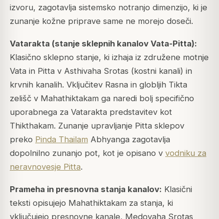
izvoru, zagotavlja sistemsko notranjo dimenzijo, ki je
zunanje kožne priprave same ne morejo doseči.
Vatarakta (stanje sklepnih kanalov Vata-Pitta):
Klasično sklepno stanje, ki izhaja iz združene motnje
Vata in Pitta v Asthivaha Srotas (kostni kanali) in
krvnih kanalih. Vključitev Rasna in globljih Tikta
zelišč v Mahathiktakam ga naredi bolj specifično
uporabnega za Vatarakta predstavitev kot
Thikthakam. Zunanje upravljanje Pitta sklepov
preko
Pinda Thailam
Abhyanga zagotavlja
dopolnilno zunanjo pot, kot je opisano v
vodniku za
neravnovesje Pitta
.
Prameha in presnovna stanja kanalov:
Klasični
teksti opisujejo Mahathiktakam za stanja, ki
vključujejo presnovne kanale, Medovaha Srotas