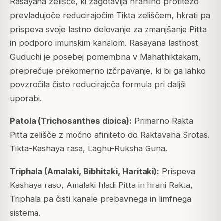
Rasayana zelišče, ki zagotavlja hranilno protitežo
prevladujoče reducirajočim Tikta zeliščem, hkrati pa
prispeva svoje lastno delovanje za zmanjšanje Pitta
in podporo imunskim kanalom. Rasayana lastnost
Guduchi je posebej pomembna v Mahathiktakam,
preprečuje prekomerno izčrpavanje, ki bi ga lahko
povzročila čisto reducirajoča formula pri daljši
uporabi.
Patola (
Trichosanthes dioica
):
Primarno Rakta
Pitta zelišče z močno afiniteto do Raktavaha Srotas.
Tikta-Kashaya rasa, Laghu-Ruksha Guna.
Triphala (Amalaki, Bibhitaki, Haritaki):
Prispeva
Kashaya raso, Amalaki hladi Pitta in hrani Rakta,
Triphala pa čisti kanale prebavnega in limfnega
sistema.