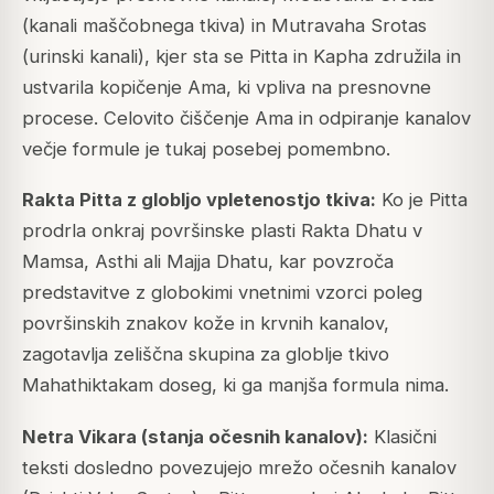
(kanali maščobnega tkiva) in Mutravaha Srotas
(urinski kanali), kjer sta se Pitta in Kapha združila in
ustvarila kopičenje Ama, ki vpliva na presnovne
procese. Celovito čiščenje Ama in odpiranje kanalov
večje formule je tukaj posebej pomembno.
Rakta Pitta z globljo vpletenostjo tkiva:
Ko je Pitta
prodrla onkraj površinske plasti Rakta Dhatu v
Mamsa, Asthi ali Majja Dhatu, kar povzroča
predstavitve z globokimi vnetnimi vzorci poleg
površinskih znakov kože in krvnih kanalov,
zagotavlja zeliščna skupina za globlje tkivo
Mahathiktakam doseg, ki ga manjša formula nima.
Netra Vikara (stanja očesnih kanalov):
Klasični
teksti dosledno povezujejo mrežo očesnih kanalov