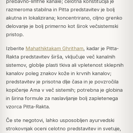
prebavno-limfne kanale; celotna konstitucija je
razmeroma stabilna in Pitta predstavitev je bolj
akutna in lokalizirana; koncentrirano, ciljno grenko
delovanje je bolj primerno kot širok večsistemski
pristop.
Izberite
Mahathiktakam Ghritham
, kadar je Pitta-
Rakta predstavitev širša, vključuje več kanalnih
sistemov, globlje plasti tkiva ali vpletenost sklepnih
kanalov poleg znakov kože in krvnih kanalov;
predstavitev je prisotna dlje časa in je povzročila
kopičenje Ama v več sistemih; potrebna je globina
in širina formule za naslavljanje bolj zapletenega
vzorca Pitta-Rakta.
Če ste negotovi, lahko usposobljen ayurvedski
strokovnjak oceni celotno predstavitev in svetuje,