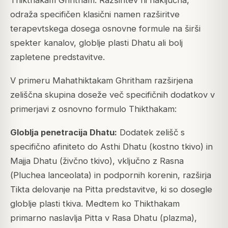
Thikthakam Ghritham. Razširitev ni naključna,
odraža specifičen klasični namen razširitve
terapevtskega dosega osnovne formule na širši
spekter kanalov, globlje plasti Dhatu ali bolj
zapletene predstavitve.
V primeru Mahathiktakam Ghritham razširjena
zeliščna skupina doseže več specifičnih dodatkov v
primerjavi z osnovno formulo Thikthakam:
Globlja penetracija Dhatu:
Dodatek zelišč s
specifično afiniteto do Asthi Dhatu (kostno tkivo) in
Majja Dhatu (živčno tkivo), vključno z Rasna
(
Pluchea lanceolata
) in podpornih korenin, razširja
Tikta delovanje na Pitta predstavitve, ki so dosegle
globlje plasti tkiva. Medtem ko Thikthakam
primarno naslavlja Pitta v Rasa Dhatu (plazma),