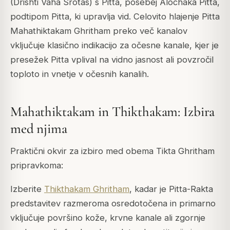
(Drishti Vaha Srotas) s Pitta, posebej Alochaka Pitta,
podtipom Pitta, ki upravlja vid. Celovito hlajenje Pitta
Mahathiktakam Ghritham preko več kanalov
vključuje klasično indikacijo za očesne kanale, kjer je
presežek Pitta vplival na vidno jasnost ali povzročil
toploto in vnetje v očesnih kanalih.
Mahathiktakam in Thikthakam: Izbira
med njima
Praktični okvir za izbiro med obema Tikta Ghritham
pripravkoma:
Izberite
Thikthakam Ghritham
, kadar je Pitta-Rakta
predstavitev razmeroma osredotočena in primarno
vključuje površino kože, krvne kanale ali zgornje