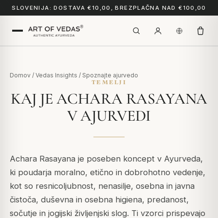
SLOVENIJA: DOSTAVA €10,00, BREZPLAČNA NAD €100,00
Domov
/
Vedas Insights
/
Spoznajte ajurvedo
TEMELJI
KAJ JE ACHARA RASAYANA
V AJURVEDI
Achara Rasayana je poseben koncept v Ayurveda,
ki poudarja moralno, etično in dobrohotno vedenje,
kot so resnicoljubnost, nenasilje, osebna in javna
čistoča, duševna in osebna higiena, predanost,
sočutje in jogijski življenjski slog. Ti vzorci prispevajo