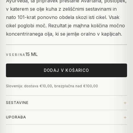
Ayurveda, ta pripravek prestane Avartana, postopek,
v katerem se olje kuha z zeliščnimi sestavinami in
nato 101-krat ponovno obdela skozi isti cikel. Vsak
cikel poglobi moč. Rezultat je majhna količina močno
koncentriranega olja, ki se jemlje oralno v kapljicah.
15 ML
VSEBINA
DODAJ V KOŠARICO
Slovenija: dostava €10,00, brezplačna nad €100,00
SESTAVINE
UPORABA