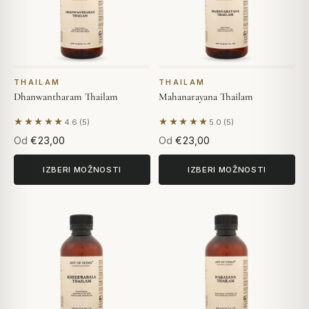
THAILAM
THAILAM
Dhanwantharam Thailam
Mahanarayana Thailam
★★★★★
★★★★★
4.6 (5)
5.0 (5)
Na podlagi 5 mnenj
Na podlagi 5 mnenj
Od
€23,00
Od
€23,00
IZBERI MOŽNOSTI
IZBERI MOŽNOSTI