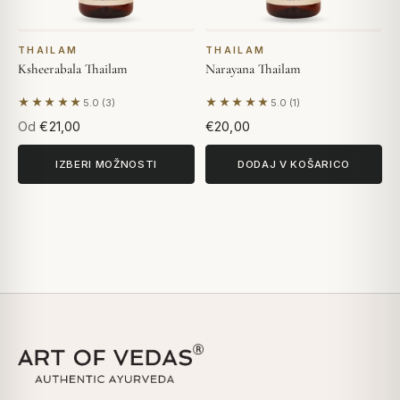
THAILAM
THAILAM
Ksheerabala Thailam
Narayana Thailam
★★★★★
★★★★★
5.0 (3)
5.0 (1)
Na podlagi 3 mnenj
Na podlagi 1 mnenja
Od
€21,00
€20,00
IZBERI MOŽNOSTI
DODAJ V KOŠARICO