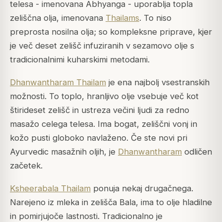
telesa - imenovana Abhyanga - uporablja topla
zeliščna olja, imenovana
Thailams
. To niso
preprosta nosilna olja; so kompleksne priprave, kjer
je več deset zelišč infuziranih v sezamovo olje s
tradicionalnimi kuharskimi metodami.
Dhanwantharam Thailam
je ena najbolj vsestranskih
možnosti. To toplo, hranljivo olje vsebuje več kot
štirideset zelišč in ustreza večini ljudi za redno
masažo celega telesa. Ima bogat, zeliščni vonj in
kožo pusti globoko navlaženo. Če ste novi pri
Ayurvedic masažnih oljih, je
Dhanwantharam
odličen
začetek.
Ksheerabala Thailam
ponuja nekaj drugačnega.
Narejeno iz mleka in zelišča Bala, ima to olje hladilne
in pomirjujoče lastnosti. Tradicionalno je