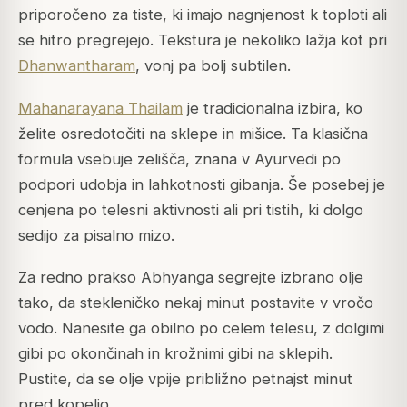
priporočeno za tiste, ki imajo nagnjenost k toploti ali
se hitro pregrejejo. Tekstura je nekoliko lažja kot pri
Dhanwantharam
, vonj pa bolj subtilen.
Mahanarayana Thailam
je tradicionalna izbira, ko
želite osredotočiti na sklepe in mišice. Ta klasična
formula vsebuje zelišča, znana v Ayurvedi po
podpori udobja in lahkotnosti gibanja. Še posebej je
cenjena po telesni aktivnosti ali pri tistih, ki dolgo
sedijo za pisalno mizo.
Za redno prakso Abhyanga segrejte izbrano olje
tako, da stekleničko nekaj minut postavite v vročo
vodo. Nanesite ga obilno po celem telesu, z dolgimi
gibi po okončinah in krožnimi gibi na sklepih.
Pustite, da se olje vpije približno petnajst minut
pred kopeljo.