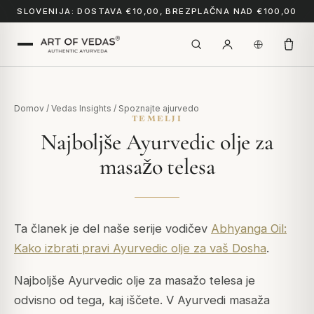
SLOVENIJA: DOSTAVA €10,00, BREZPLAČNA NAD €100,00
Domov
/
Vedas Insights
/
Spoznajte ajurvedo
TEMELJI
Najboljše Ayurvedic olje za
masažo telesa
Ta članek je del naše serije vodičev
Abhyanga Oil:
Kako izbrati pravi Ayurvedic olje za vaš Dosha
.
Najboljše Ayurvedic olje za masažo telesa je
odvisno od tega, kaj iščete. V Ayurvedi masaža