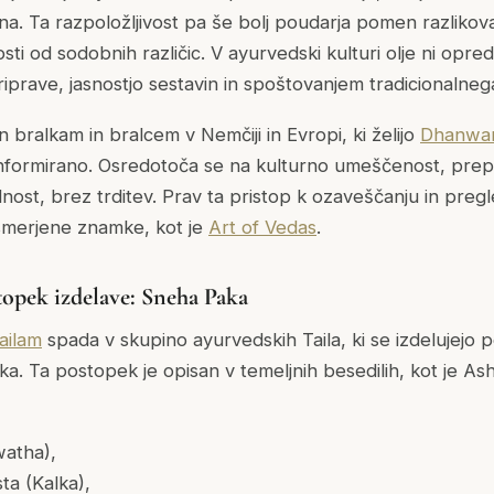
a. Ta razpoložljivost pa še bolj poudarja pomen razlikov
sti od sodobnih različic. V ayurvedski kulturi olje ni opre
prave, jasnostjo sestavin in spoštovanjem tradicionalneg
 bralkam in bralcem v Nemčiji in Evropi, ki želijo
Dhanwan
 informirano. Osredotoča se na kulturno umeščenost, pre
nost, brez trditev. Prav ta pristop k ozaveščanju in pregl
usmerjene znamke, kot je
Art of Vedas
.
topek izdelave: Sneha Paka
ailam
spada v skupino ayurvedskih Taila, ki se izdelujejo 
. Ta postopek je opisan v temeljnih besedilih, kot je As
watha),
sta (Kalka),