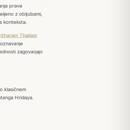
anja prave
deljeno z obljubami,
a konteksta.
tharam Thailam
poznavanje
ednosti zagovarjajo
po klasičnem
htanga Hridaya.