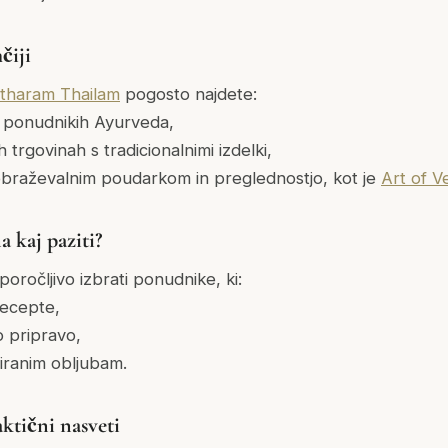
čiji
haram Thailam
pogosto najdete:
ih ponudnikih Ayurveda,
 trgovinah s tradicionalnimi izdelki,
obraževalnim poudarkom in preglednostjo, kot je
Art of V
 kaj paziti?
poročljivo izbrati ponudnike, ki:
recepte,
o pripravo,
tiranim obljubam.
ktični nasveti