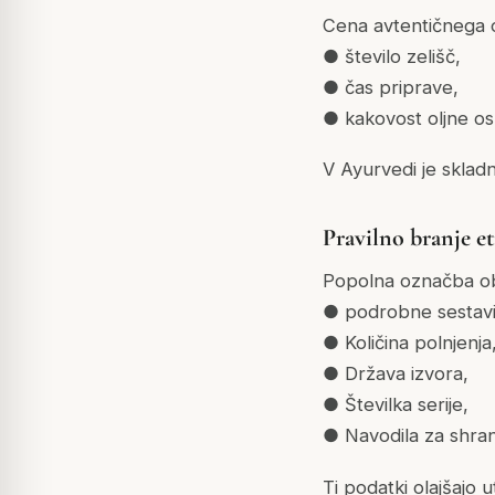
Cena avtentičnega o
● število zelišč,
● čas priprave,
● kakovost oljne o
V Ayurvedi je skla
Pravilno branje et
Popolna označba ob
● podrobne sestavi
● Količina polnjenja
● Država izvora,
● Številka serije,
● Navodila za shran
Ti podatki olajšajo 