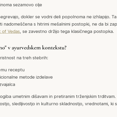
činoma sezamovo olje
 segrevajo, dokler se vodni deli popolnoma ne izhlapijo. 
i nadomeščena s hitrimi mešalnimi postopki, ne da bi zapust
t of Vedas
, se zavestno držijo tega klasičnega postopka.
no" v ayurvedskem kontekstu?
ristnost na treh stebrih:
emu receptu
icionalne metode izdelave
zvajalca
izogiba umetnim dišavam in pretiranim trženjskim trditvam
stjo, sledljivostjo in kulturno skladnostjo, vrednotami, ki 