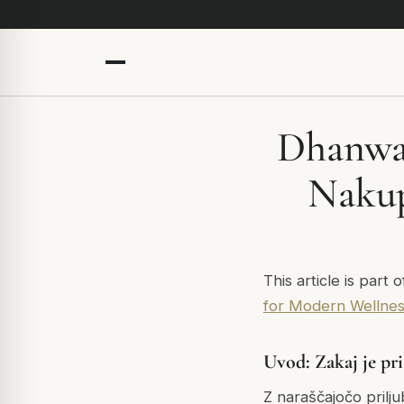
Dhanwan
Nakup
This article is part 
for Modern Wellne
Uvod: Zakaj je pr
Z naraščajočo prilju