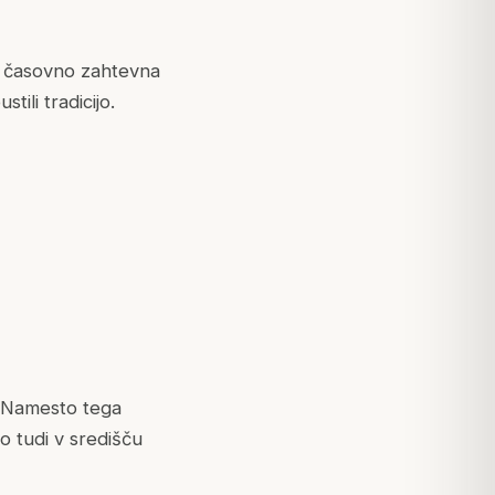
Ta časovno zahtevna
ili tradicijo.
. Namesto tega
so tudi v središču