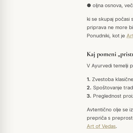
● oljna osnova, ve
ki se skupaj počasi
priprava ne more bit
Ponudniki, kot je
Ar
Kaj pomeni „prist
V Ayurvedi temelji p
1.
Zvestoba klasičn
2.
Spoštovanje trad
3.
Preglednost proi
Avtentično olje se 
prepriča s preprosto
Art of Vedas
.