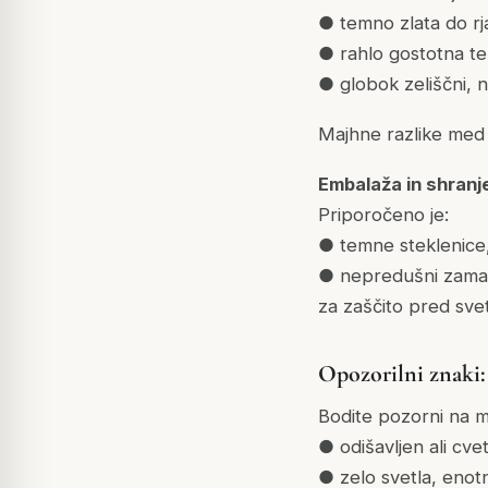
● temno zlata do rj
● rahlo gostotna te
● globok zeliščni, n
Majhne razlike med s
Embalaža in shranj
Priporočeno je:
● temne steklenice
● nepredušni zamaš
za zaščito pred svet
Opozorilni znaki:
Bodite pozorni na m
● odišavljen ali cvet
● zelo svetla, enot