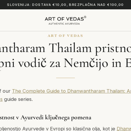
SLOVENIJA: DOSTAVA €10,00, BREZPLAČNA NAD €100,00
ART OF VEDAS
tharam Thailam pristno
ni vodič za Nemčijo in 
of our
The Complete Guide to Dhanwantharam Thailam: Anc
ss
guide series.
istnost v Ayurvedi ključnega pomena
bljenostjo Ayurvede v Evropi so klasična olja, kot je
Dhanw