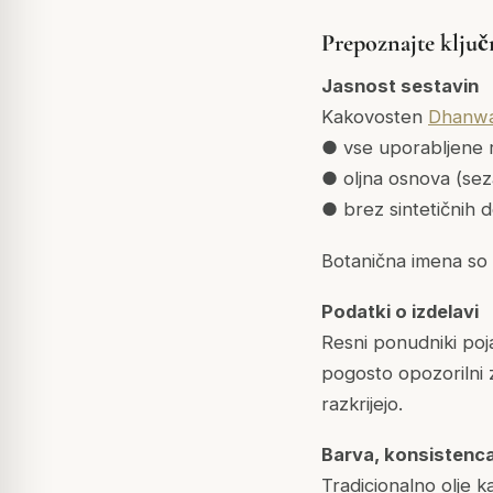
Prepoznajte ključ
Jasnost sestavin
Kakovosten
Dhanwa
● vse uporabljene r
● oljna osnova (sez
● brez sintetičnih 
Botanična imena so 
Podatki o izdelavi
Resni ponudniki poj
pogosto opozorilni
razkrijejo.
Barva, konsistenca
Tradicionalno olje k