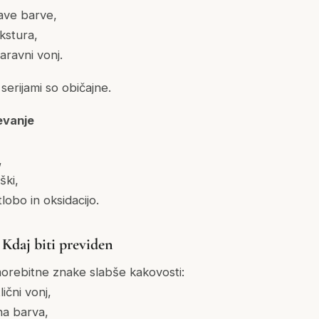
ave barve,
kstura,
aravni vonj.
erijami so običajne.
evanje
,
ki,
lobo in oksidacijo.
 Kdaj biti previden
orebitne znake slabše kakovosti:
lični vonj,
na barva,