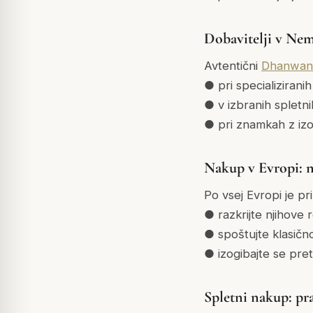
Dobavitelji v Nem
Avtentični
Dhanwant
● pri specializiran
● v izbranih spletnih
● pri znamkah z iz
Nakup v Evropi: na
Po vsej Evropi je pri
● razkrijte njihove 
● spoštujte klasičn
● izogibajte se pre
Spletni nakup: pra