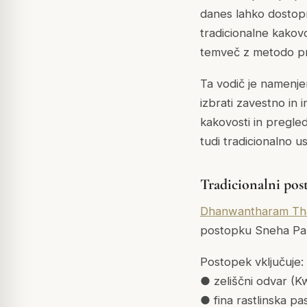
danes lahko dostopn
tradicionalne kakovo
temveč z metodo pri
Ta vodič je namenjen
izbrati zavestno in
kakovosti in pregled
tudi tradicionalno 
Tradicionalni pos
Dhanwantharam Th
postopku Sneha Paka
Postopek vključuje:
● zeliščni odvar (K
● fina rastlinska pa