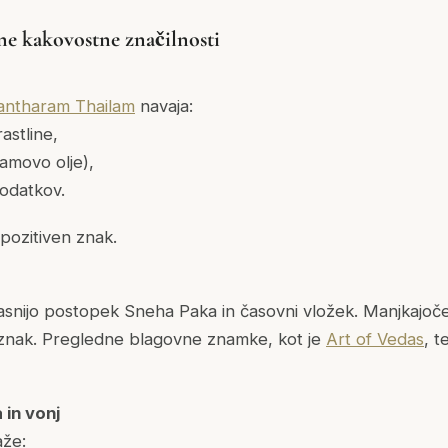
ne kakovostne značilnosti
ntharam Thailam
navaja:
astline,
amovo olje),
dodatkov.
pozitiven znak.
asnijo postopek Sneha Paka in časovni vložek. Manjkajoče
 znak. Pregledne blagovne znamke, kot je
Art of Vedas
, t
 in vonj
aže: