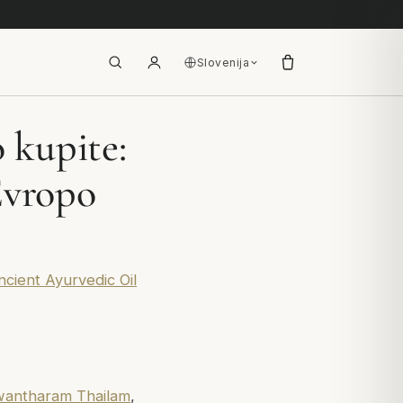
Slovenija
 kupite:
Evropo
ient Ayurvedic Oil
antharam Thailam
,