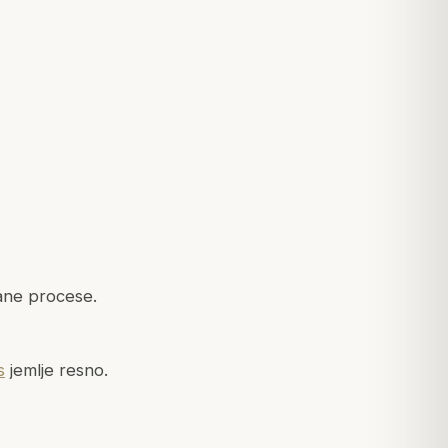
ane procese.
s
jemlje resno.