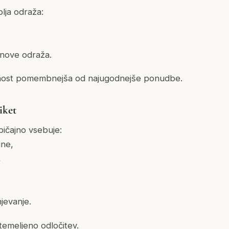
lja odraža:
snove odraža.
dnost pomembnejša od najugodnejše ponudbe.
iket
ičajno vsebuje:
ne,
,
jevanje.
utemeljeno odločitev.