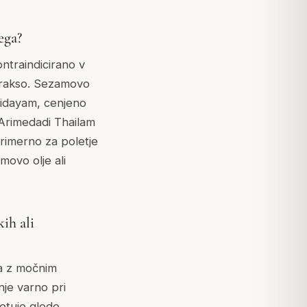
ega?
ontraindicirano v
o prakso. Sezamovo
ridayam, cenjeno
. Arimedadi Thailam
primerno za poletje
movo olje ali
ih ali
 pa z močnim
nje varno pri
etuje glede