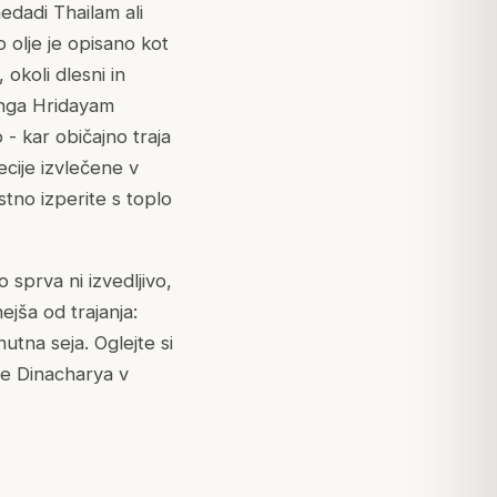
edadi Thailam ali
 olje je opisano kot
okoli dlesni in
anga Hridayam
- kar običajno traja
cije izvlečene v
stno izperite s toplo
 sprva ni izvedljivo,
jša od trajanja:
tna seja. Oglejte si
je Dinacharya v