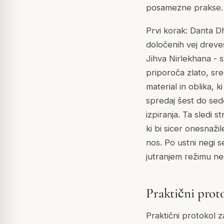
posamezne prakse. P
Prvi korak: Danta D
določenih vej dreve
Jihva Nirlekhana - 
priporoča zlato, sreb
material in oblika, 
spredaj šest do sed
izpiranja. Ta sledi 
ki bi sicer onesnaži
nos. Po ustni negi s
jutranjem režimu ne
Praktični proto
Praktični protokol z