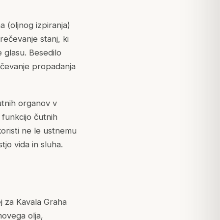
(oljnog izpiranja)
rečevanje stanj, ki
 glasu. Besedilo
rečevanje propadanja
utnih organov v
funkcijo čutnih
oristi ne le ustnemu
jo vida in sluha.
j za Kavala Graha
movega olja,