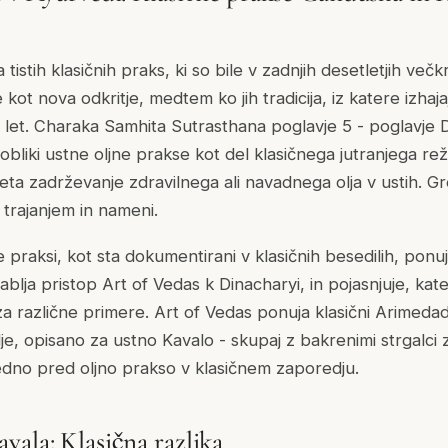
a tistih klasičnih praks, ki so bile v zadnjih desetletjih ve
 kot nova odkritje, medtem ko jih tradicija, iz katere izhaj
č let. Charaka Samhita Sutrasthana poglavje 5 - poglavje
 obliki ustne oljne prakse kot del klasičnega jutranjega r
eta zadrževanje zdravilnega ali navadnega olja v ustih. Gre
, trajanjem in nameni.
 praksi, kot sta dokumentirani v klasičnih besedilih, ponuj
ablja pristop Art of Vedas k Dinacharyi, in pojasnjuje, kate
za različne primere. Art of Vedas ponuja klasični Arimedad
lje, opisano za ustno Kavalo - skupaj z bakrenimi strgalci za
dno pred oljno prakso v klasičnem zaporedju.
vala: Klasična razlika