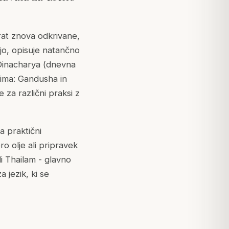
čkrat znova odkrivane,
ajo, opisuje natančno
 Dinacharya (dnevna
ežima: Gandusha in
 za različni praksi z
a praktični
ro olje ali pripravek
i Thailam - glavno
 jezik, ki se