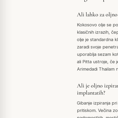
Ali lahko za oljn
Kokosovo olje se pog
klasičnih izrazih, č
olje je standardna 
zaradi svoje penetra
uporablja sezam kot 
ali Pitta ustroje, č
Arimedadi Thailam na
Ali je oljno izpir
implantatih?
Gibanje izpiranja pri
pritiskom. Večina z
nadomestkih, mostič