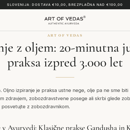
SLOVENIJA: DOSTAVA €10,00, BREZPLAČNA NAD €100,00
ART OF VEDAS
nje z oljem: 20-minutna j
praksa izpred 3.000 let
 Oljno izpiranje je praksa ustne nege, olje pa ne sme biti
im zdravjem, zobozdravstvene posege ali skrbi glede zob 
 posvetujte z zobozdravnikom.
e v Ayurvedi: Klasične prakse Gandusha in K