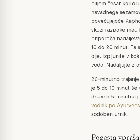
pitjem česar koli dr
navadnega sezamoveg
povečujejoče Kapho, 
skozi razpoke med k
priporoča nadaljeva
10 do 20 minut. Ta 
olje. Izpljunite v k
vodo. Nadaljujte z o
20-minutno trajanje 
je 5 do 10 minut še
dnevna 5-minutna pr
vodnik po Ayurvedski
sodoben urnik.
Pogosta vpraša