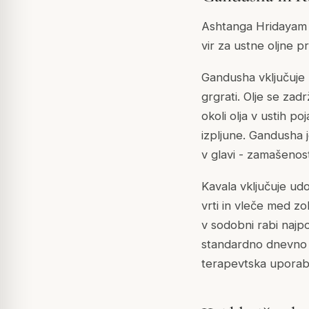
Ashtanga Hridayam S
vir za ustne oljne p
Gandusha vključuje 
grgrati. Olje se zad
okoli olja v ustih po
izpljune. Gandusha 
v glavi - zamašenost
Kavala vključuje udob
vrti in vleče med zo
v sodobni rabi najp
standardno dnevno 
terapevtska uporab