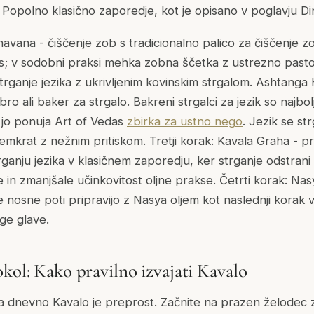
opolno klasično zaporedje, kot je opisano v poglavju Din
havana - čiščenje zob s tradicionalno palico za čiščenje z
s; v sodobni praksi mehka zobna ščetka z ustrezno pasto)
strganje jezika z ukrivljenim kovinskim strgalom. Ashtang
ro ali baker za strgalo. Bakreni strgalci za jezik so najbol
ki jo ponuja Art of Vedas
zbirka za ustno nego
. Jezik se st
emkrat z nežnim pritiskom. Tretji korak: Kavala Graha - p
strganju jezika v klasičnem zaporedju, ker strganje odstran
le in zmanjšale učinkovitost oljne prakse. Četrti korak: Nas
e nosne poti pripravijo z Nasya oljem kot naslednji korak 
ge glave.
kol: Kako pravilno izvajati Kavalo
a dnevno Kavalo je preprost. Začnite na prazen želodec zju