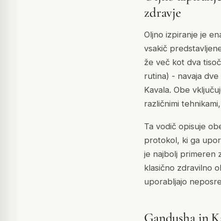
zdravje
Oljno izpiranje je en
vsakič predstavljene
že več kot dva tiso
rutina) - navaja dve
Kavala. Obe vključuj
različnimi tehnikami
Ta vodič opisuje obe
protokol, ki ga upor
je najbolj primeren 
klasično zdravilno o
uporabljajo neposre
Gandusha in Ka