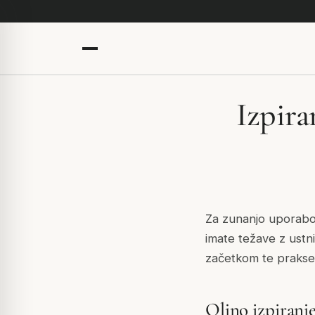
Izpira
Za zunanjo uporabo.
imate težave z ustn
začetkom te prakse
Oljno izpiranj