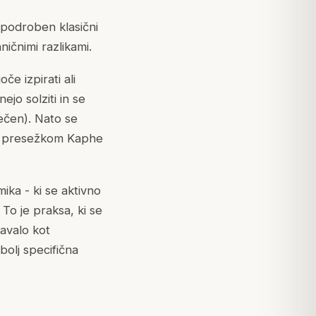
 podroben klasični
ničnimi razlikami.
e izpirati ali
ejo solziti in se
lečen). Nato se
tim presežkom Kaphe
mika - ki se aktivno
 To je praksa, ki se
Kavalo kot
olj specifična