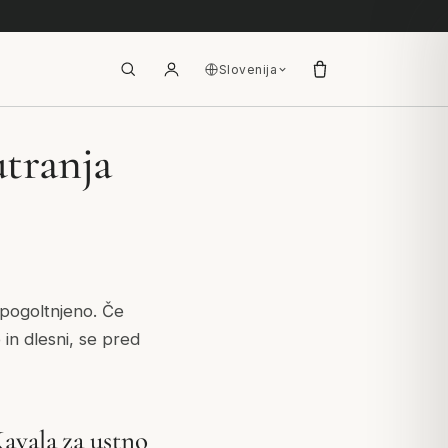
Slovenija
utranja
 pogoltnjeno. Če
in dlesni, se pred
avala za ustno