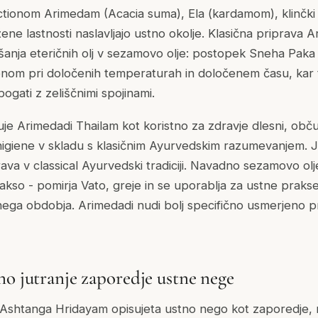
ionom Arimedam (Acacia suma), Ela (kardamom), klinčki 
žene lastnosti naslavljajo ustno okolje. Klasična priprava A
nja eteričnih olj v sezamovo olje: postopek Sneha Paka V
onom pri določenih temperaturah in določenem času, kar 
obogati z zeliščnimi spojinami.
e Arimedadi Thailam kot koristno za zdravje dlesni, občut
higiene v skladu s klasičnim Ayurvedskim razumevanjem. 
rava v classical Ayurvedski tradiciji. Navadno sezamovo olje
prakso - pomirja Vato, greje in se uporablja za ustne praks
ičnega obdobja. Arimedadi nudi bolj specifično usmerjeno 
no jutranje zaporedje ustne nege
Ashtanga Hridayam opisujeta ustno nego kot zaporedje, n