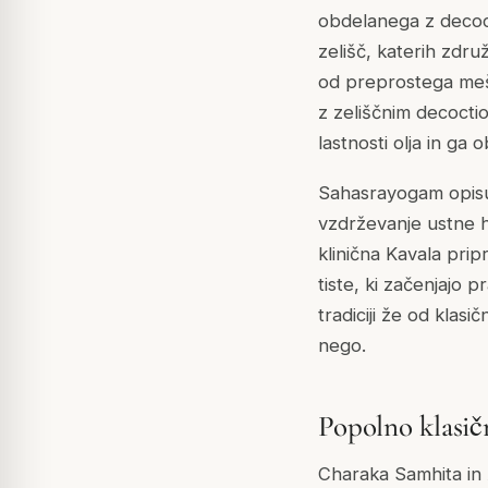
obdelanega z decoct
zelišč, katerih zdru
od preprostega meša
z zeliščnim decocti
lastnosti olja in ga 
Sahasrayogam opisuj
vzdrževanje ustne 
klinična Kavala prip
tiste, ki začenjajo 
tradiciji že od klas
nego.
Popolno klasič
Charaka Samhita in 