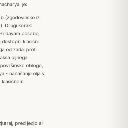
acharya, je:
ob (zgodovinsko iz
. Drugi korak:
a Hridayam posebej
j dostopni klasični
rga od zadaj proti
raksa oljnega
i površinske obloge,
ya - nanašanje olja v
v klasičnem
traj, pred jedjo ali