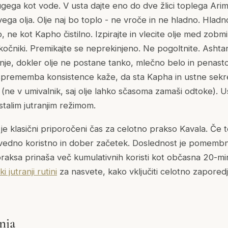
ugega kot vode. V usta dajte eno do dve žlici toplega Arim
a olja. Olje naj bo toplo - ne vroče in ne hladno. Hladno
ne kot Kapho čistilno. Izpirajte in vlecite olje med zobmi, 
očniki. Premikajte se neprekinjeno. Ne pogoltnite. Asht
nje, dokler olje ne postane tanko, mlečno belo in penasto 
sprememba konsistence kaže, da sta Kapha in ustne sekre
oš (ne v umivalnik, saj olje lahko sčasoma zamaši odtoke). U
stalim jutranjim režimom.
je klasični priporočeni čas za celotno prakso Kavala. Če to
 vedno koristno in dober začetek. Doslednost je pomembne
aksa prinaša več kumulativnih koristi kot občasna 20-minu
 jutranji rutini
za nasvete, kako vključiti celotno zapored
nja