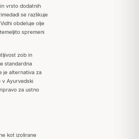
in vrsto dodatnih
rimedadi se razlikuje
idhi obdeluje olje
temeljito spremeni
ljivost zob in
Je standardna
 je alternativa za
e v Ayurvedski
pripravo za ustno
e kot izolirane