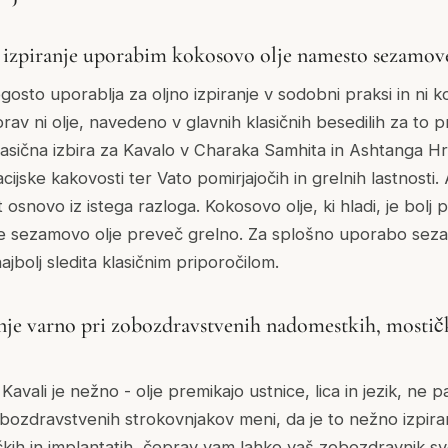
o izpiranje uporabim kokosovo olje namesto sezamov
osto uporablja za oljno izpiranje v sodobni praksi in ni k
eprav ni olje, navedeno v glavnih klasičnih besedilih za t
klasična izbira za Kavalo v Charaka Samhita in Ashtanga H
cijske kakovosti ter Vato pomirjajočih in grelnih lastnosti
osnovo iz istega razloga. Kokosovo olje, ki hladi, je bolj 
e je sezamovo olje preveč grelno. Za splošno uporabo seza
jbolj sledita klasičnim priporočilom.
anje varno pri zobozdravstvenih nadomestkih, mostičk
 Kavali je nežno - olje premikajo ustnice, lica in jezik, ne
obozdravstvenih strokovnjakov meni, da je to nežno izpira
kih in implantatih, čeprav vam lahko vaš zobozdravnik sv