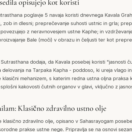
sedila opisujejo kot koristi
rasthana poglavje 5 navaja koristi dnevnega Kavala Graha 
ti, zob in dlesni; preprečevanje suhosti ustnic in grla; prep
la povezujejo z neravnovesjem ustne Kaphe; in vzdrževanje
proizvajanje Bale (moči) v obrazu in čeljusti ter kot prep
utrasthana dodaja, da Kavala posebej koristi "jasnosti č
a delovanja na Tarpaka Kapha - poddoso, ki ureja vlago in 
e klasični mehanizem, s katerim redna ustna oljna praksa k
splošni kakovosti čutnih organov v glavi, vključno z jasnost
lam: Klasično zdravilno ustno olje
e klasično zdravilno olje, opisano v Sahasrayogam posebe
n sorodne prakse ustne nege. Pripravlja se na osnovi seza