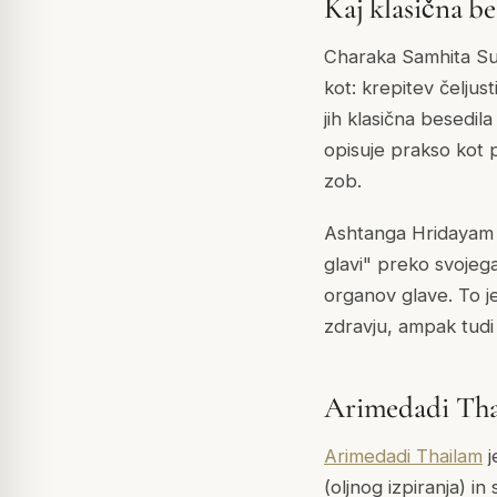
Kaj klasična be
Charaka Samhita Sut
kot: krepitev čeljus
jih klasična besedi
opisuje prakso kot 
zob.
Ashtanga Hridayam S
glavi" preko svojeg
organov glave. To j
zdravju, ampak tudi 
Arimedadi Thai
Arimedadi Thailam
j
(oljnog izpiranja) i