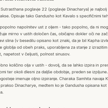
utrasthana poglavje 22 (poglavje Dinacharya) je najbolj
rakse. Opisuje tako Gandusho kot Kavalo s specifičnimi teh
popolno napolnitev ust z oljem - tako popolno, da ni mogoč
ržuje mirno v ustih določen čas, običajno dokler oči ne začn
javi slina (v besedilu opisano kot znaki, da je bil Kapha izv
je globlja od obeh praks, uporabljena za stanje z izrazi
, napetost v čeljusti, polnost sinusov.
no količino olja v ustih - dovolj, da se lahko izpira in pre
bmi ter okoli dlesni za daljše obdobje, preden se izpljune.
ogosteje imenuje oljno izpiranje. Charaka Samhita navaja 
prakso Dinacharye, medtem ko je Gandusha opisana kot b
a.