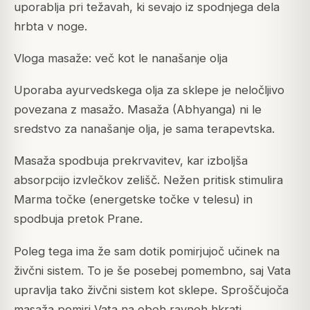
uporablja pri težavah, ki sevajo iz spodnjega dela
hrbta v noge.
Vloga masaže: več kot le nanašanje olja
Uporaba ayurvedskega olja za sklepe je neločljivo
povezana z masažo. Masaža (Abhyanga) ni le
sredstvo za nanašanje olja, je sama terapevtska.
Masaža spodbuja prekrvavitev, kar izboljša
absorpcijo izvlečkov zelišč. Nežen pritisk stimulira
Marma točke (energetske točke v telesu) in
spodbuja pretok Prane.
Poleg tega ima že sam dotik pomirjujoč učinek na
živčni sistem. To je še posebej pomembno, saj Vata
upravlja tako živčni sistem kot sklepe. Sproščujoča
masaža pomiri Vata na obeh ravneh hkrati.