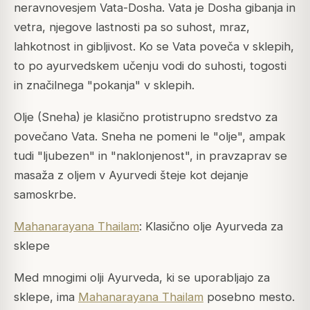
neravnovesjem Vata-Dosha. Vata je Dosha gibanja in
vetra, njegove lastnosti pa so suhost, mraz,
lahkotnost in gibljivost. Ko se Vata poveča v sklepih,
to po ayurvedskem učenju vodi do suhosti, togosti
in značilnega "pokanja" v sklepih.
Olje (Sneha) je klasično protistrupno sredstvo za
povečano Vata. Sneha ne pomeni le "olje", ampak
tudi "ljubezen" in "naklonjenost", in pravzaprav se
masaža z oljem v Ayurvedi šteje kot dejanje
samoskrbe.
Mahanarayana Thailam
: Klasično olje Ayurveda za
sklepe
Med mnogimi olji Ayurveda, ki se uporabljajo za
sklepe, ima
Mahanarayana Thailam
posebno mesto.