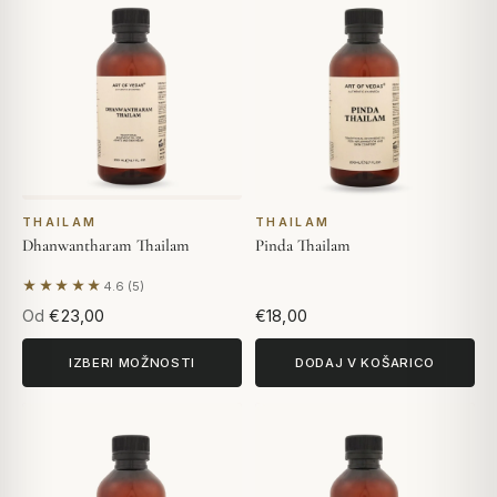
THAILAM
THAILAM
Dhanwantharam Thailam
Pinda Thailam
★★★★★
4.6 (5)
Na podlagi 5 mnenj
Od
€23,00
€18,00
IZBERI MOŽNOSTI
DODAJ V KOŠARICO