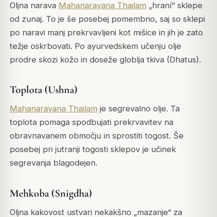
Oljna narava
Mahanarayana Thailam
„hraní“ sklepe
od zunaj. To je še posebej pomembno, saj so sklepi
po naravi manj prekrvavljeni kot mišice in jih je zato
težje oskrbovati. Po ayurvedskem učenju olje
prodre skozi kožo in doseže globlja tkiva (Dhatus).
Toplota (Ushna)
Mahanarayana Thailam
je segrevalno olje.
Ta
toplota pomaga spodbujati prekrvavitev na
obravnavanem območju in sprostiti togost. Še
posebej pri jutranji togosti sklepov je učinek
segrevanja blagodejen.
Mehkoba (Snigdha)
Oljna kakovost ustvari nekakšno „mazanje“ za