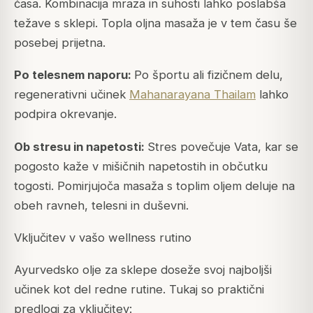
časa. Kombinacija mraza in suhosti lahko poslabša
težave s sklepi. Topla oljna masaža je v tem času še
posebej prijetna.
Po telesnem naporu:
Po športu ali fizičnem delu,
regenerativni učinek
Mahanarayana Thailam
lahko
podpira okrevanje.
Ob stresu in napetosti:
Stres povečuje Vata, kar se
pogosto kaže v mišičnih napetostih in občutku
togosti. Pomirjujoča masaža s toplim oljem deluje na
obeh ravneh, telesni in duševni.
Vključitev v vašo wellness rutino
Ayurvedsko olje za sklepe doseže svoj najboljši
učinek kot del redne rutine. Tukaj so praktični
predlogi za vključitev: