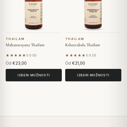
THAILAM
THAILAM
Mahanarayana Thailam
Ksheerabala Thailam
★★★★★
★★★★★
5.0 (5)
5.0 (3)
Na podlagi 5 mnenj
Na podlagi 3 mnenj
Od
€23,00
Od
€21,00
IZBERI MOŽNOSTI
IZBERI MOŽNOSTI