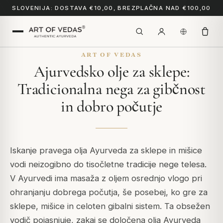
SLOVENIJA: DOSTAVA €10,00, BREZPLAČNA NAD €100,00
ART OF VEDAS
Ajurvedsko olje za sklepe:
Tradicionalna nega za gibčnost
in dobro počutje
Iskanje pravega olja Ayurveda za sklepe in mišice
vodi neizogibno do tisočletne tradicije nege telesa.
V Ayurvedi ima masaža z oljem osrednjo vlogo pri
ohranjanju dobrega počutja, še posebej, ko gre za
sklepe, mišice in celoten gibalni sistem. Ta obsežen
vodič pojasnjuje, zakaj se določena olja Ayurveda