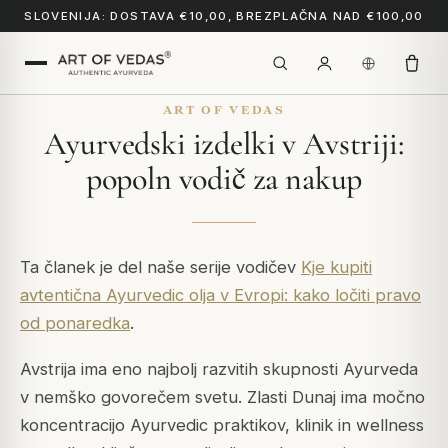
SLOVENIJA: DOSTAVA €10,00, BREZPLAČNA NAD €100,00
ART OF VEDAS
Ayurvedski izdelki v Avstriji:
popoln vodič za nakup
Ta članek je del naše serije vodičev
Kje kupiti
avtentična Ayurvedic olja v Evropi: kako ločiti pravo
od ponaredka
.
Avstrija ima eno najbolj razvitih skupnosti Ayurveda
v nemško govorečem svetu. Zlasti Dunaj ima močno
koncentracijo Ayurvedic praktikov, klinik in wellness