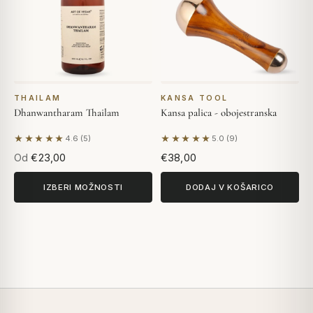
THAILAM
KANSA TOOL
Dhanwantharam Thailam
Kansa palica - obojestranska
★★★★★
★★★★★
4.6 (5)
5.0 (9)
Na podlagi 5 mnenj
Na podlagi 9 mnenj
Od
€23,00
€38,00
IZBERI MOŽNOSTI
DODAJ V KOŠARICO