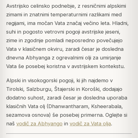
Avstrijsko celinsko podnebje, z resničnimi alpskimi
zimami in znatnimi temperaturnimi razlikami med
regijami, ima močan Vata značaj večino leta. Hladni,
suhi in pogosto vetrovni pogoji avstrijske jeseni,
zime in zgodnje pomladi neposredno povečujejo
Vata v klasičnem okviru, zaradi česar je dosledna
dnevna Abhyanga z ogrevalnimi olji za umirjanje
Vata še posebej koristna v avstrijskem kontekstu.
Alpski in visokogorski pogoji, ki jih najdemo v
Tirolski, Salzburgu, Štajerski in Koroški, dodajajo
dodatno suhost, zaradi česar je dosledna uporaba
klasičnih Vata olj (Dhanwantharam, Ksheerabala,
sezamova osnova) še posebej primerna. Oglejte si
naš
vodič za Abhyango
in
vodič za Vata olja
.