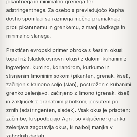
pikantnega in minimalno grenega ter
adstringentnega. Za osebo s prevladujočo Kapha
dosho spomladi se razmerja močno premaknejo
proti pikantnemu in grenkemu, z manj sladkega in
minimalno slanega.
Praktičen evropski primer obroka s šestimi okusi:
topel riž (sladek osnovni okus) z dalom, kuhanim z
ingverjem, kumino, koriandrom, kurkumo in
stisnjenim limoninim sokom (pikanten, grenak, kisel),
začinjen s kameno soljo (slan), postrežen s kuhanimi
grenko zelenjavo, začinjeno z limono (grenak, kisel)
in zaključek z granatnim jabolkom, posutem po
zrnih (adstringenten, sladek). Vsak okus je prisoten;
začimbe, ki spodbujajo Agni, so vključene; grenka
zelenjava zagotavlja okus, ki najbolj manjka v
zahodnih dietah.