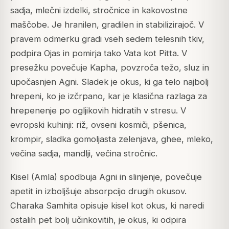
sadja, mlečni izdelki, stročnice in kakovostne
maščobe. Je hranilen, gradilen in stabilizirajoč. V
pravem odmerku gradi vseh sedem telesnih tkiv,
podpira Ojas in pomirja tako Vata kot Pitta. V
presežku povečuje Kapha, povzroča težo, sluz in
upočasnjen Agni. Sladek je okus, ki ga telo najbolj
hrepeni, ko je izčrpano, kar je klasična razlaga za
hrepenenje po ogljikovih hidratih v stresu. V
evropski kuhinji: riž, ovseni kosmiči, pšenica,
krompir, sladka gomoljasta zelenjava, ghee, mleko,
večina sadja, mandlji, večina stročnic.
Kisel (Amla) spodbuja Agni in slinjenje, povečuje
apetit in izboljšuje absorpcijo drugih okusov.
Charaka Samhita opisuje kisel kot okus, ki naredi
ostalih pet bolj učinkovitih, je okus, ki odpira