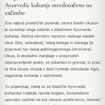
Ayurvedic kuhanje osredotočeno na
začimbe
Ena najbolj praktičnih posledic okvira šestih okusov
je osrednja vloga začimb v klasičnem Ayurvedic
kuhanju. Večina obrokov naravno vsebuje sladek
okus (žita, zelenjava), nekaj kislega in slanega (iz
priprave) ter nekaj adstringentnega (stročnice).
Okusi, ki dosledno manjkajo v preprostih
nepripravljenih jedeh, so pikanten in grenak, in prav
ta dva okusa, skupaj s kislo funkcijo stimulacije Agni,
zagotavlja kuhanje z začimbami.
To pojasnjuje, zakaj so se klasične Ayurvedic
kuharske tradicije razvile bogato, kompleksno
uporabo začimb ne kot okusno preferenco, temveč