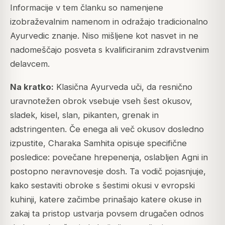
Informacije v tem članku so namenjene
izobraževalnim namenom in odražajo tradicionalno
Ayurvedic znanje. Niso mišljene kot nasvet in ne
nadomeščajo posveta s kvalificiranim zdravstvenim
delavcem.
Na kratko:
Klasična Ayurveda uči, da resnično
uravnotežen obrok vsebuje vseh šest okusov,
sladek, kisel, slan, pikanten, grenak in
adstringenten. Če enega ali več okusov dosledno
izpustite, Charaka Samhita opisuje specifične
posledice: povečane hrepenenja, oslabljen Agni in
postopno neravnovesje dosh. Ta vodič pojasnjuje,
kako sestaviti obroke s šestimi okusi v evropski
kuhinji, katere začimbe prinašajo katere okuse in
zakaj ta pristop ustvarja povsem drugačen odnos