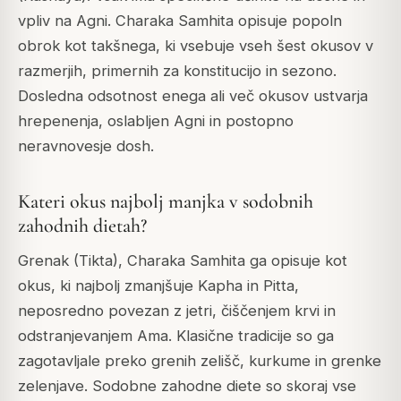
vpliv na Agni. Charaka Samhita opisuje popoln
obrok kot takšnega, ki vsebuje vseh šest okusov v
razmerjih, primernih za konstitucijo in sezono.
Dosledna odsotnost enega ali več okusov ustvarja
hrepenenja, oslabljen Agni in postopno
neravnovesje dosh.
Kateri okus najbolj manjka v sodobnih
zahodnih dietah?
Grenak (Tikta), Charaka Samhita ga opisuje kot
okus, ki najbolj zmanjšuje Kapha in Pitta,
neposredno povezan z jetri, čiščenjem krvi in
odstranjevanjem Ama. Klasične tradicije so ga
zagotavljale preko grenih zelišč, kurkume in grenke
zelenjave. Sodobne zahodne diete so skoraj vse