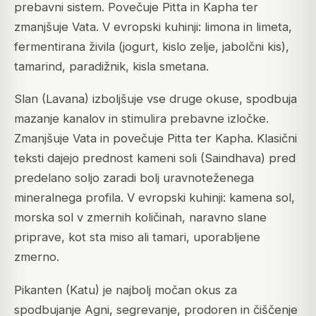
prebavni sistem. Povečuje Pitta in Kapha ter
zmanjšuje Vata. V evropski kuhinji: limona in limeta,
fermentirana živila (jogurt, kislo zelje, jabolčni kis),
tamarind, paradižnik, kisla smetana.
Slan (Lavana) izboljšuje vse druge okuse, spodbuja
mazanje kanalov in stimulira prebavne izločke.
Zmanjšuje Vata in povečuje Pitta ter Kapha. Klasični
teksti dajejo prednost kameni soli (Saindhava) pred
predelano soljo zaradi bolj uravnoteženega
mineralnega profila. V evropski kuhinji: kamena sol,
morska sol v zmernih količinah, naravno slane
priprave, kot sta miso ali tamari, uporabljene
zmerno.
Pikanten (Katu) je najbolj močan okus za
spodbujanje Agni, segrevanje, prodoren in čiščenje