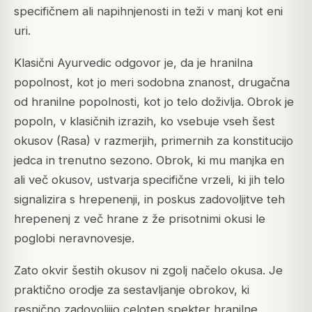
specifičnem ali napihnjenosti in teži v manj kot eni
uri.
Klasični Ayurvedic odgovor je, da je hranilna
popolnost, kot jo meri sodobna znanost, drugačna
od hranilne popolnosti, kot jo telo doživlja. Obrok je
popoln, v klasičnih izrazih, ko vsebuje vseh šest
okusov (Rasa) v razmerjih, primernih za konstitucijo
jedca in trenutno sezono. Obrok, ki mu manjka en
ali več okusov, ustvarja specifične vrzeli, ki jih telo
signalizira s hrepenenji, in poskus zadovoljitve teh
hrepenenj z več hrane z že prisotnimi okusi le
poglobi neravnovesje.
Zato okvir šestih okusov ni zgolj načelo okusa. Je
praktično orodje za sestavljanje obrokov, ki
resnično zadovoljijo celoten spekter hranilne