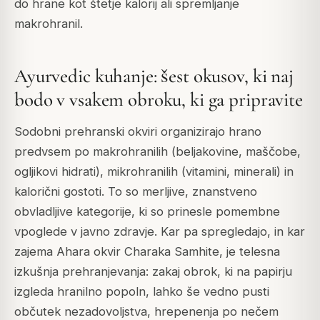
do hrane kot štetje kalorij ali spremljanje
makrohranil.
Ayurvedic kuhanje: šest okusov, ki naj
bodo v vsakem obroku, ki ga pripravite
Sodobni prehranski okviri organizirajo hrano
predvsem po makrohranilih (beljakovine, maščobe,
ogljikovi hidrati), mikrohranilih (vitamini, minerali) in
kalorični gostoti. To so merljive, znanstveno
obvladljive kategorije, ki so prinesle pomembne
vpoglede v javno zdravje. Kar pa spregledajo, in kar
zajema Ahara okvir Charaka Samhite, je telesna
izkušnja prehranjevanja: zakaj obrok, ki na papirju
izgleda hranilno popoln, lahko še vedno pusti
občutek nezadovoljstva, hrepenenja po nečem