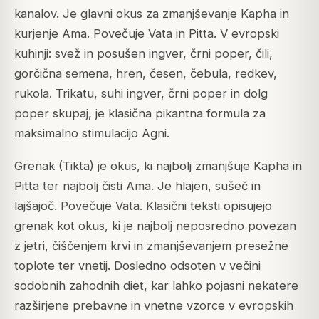
kanalov. Je glavni okus za zmanjševanje Kapha in
kurjenje Ama. Povečuje Vata in Pitta. V evropski
kuhinji: svež in posušen ingver, črni poper, čili,
gorčična semena, hren, česen, čebula, redkev,
rukola. Trikatu, suhi ingver, črni poper in dolg
poper skupaj, je klasična pikantna formula za
maksimalno stimulacijo Agni.
Grenak (Tikta) je okus, ki najbolj zmanjšuje Kapha in
Pitta ter najbolj čisti Ama. Je hlajen, sušeč in
lajšajoč. Povečuje Vata. Klasični teksti opisujejo
grenak kot okus, ki je najbolj neposredno povezan
z jetri, čiščenjem krvi in zmanjševanjem presežne
toplote ter vnetij. Dosledno odsoten v večini
sodobnih zahodnih diet, kar lahko pojasni nekatere
razširjene prebavne in vnetne vzorce v evropskih