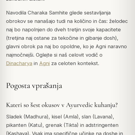
Navodila Charaka Samhite glede sestavljanja
obrokov se nanašajo tudi na količino in čas: želodec
naj bo napolnjen do dveh tretjin svoje kapacitete
(tretjina naj ostane za tekočine in gibanje dosh),
glavni obrok pa naj bo opoldne, ko je Agni naravno
najmočnejši. Oglejte si naš celovit vodič o
Dinacharya
in
Agni
za celoten kontekst.
Pogosta vprašanja
Kateri so šest okusov v Ayurvedic kuhanju?
Sladek (Madhura), kisel (Amla), slan (Lavana),
pikanten (Katu), grenak (Tikta) in adstringenten
(Kashaya). Vsak ima specifične učinke na doshe in