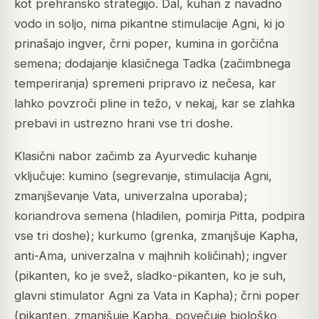
kot prehransko strategijo. Dal, kuhan z navadno
vodo in soljo, nima pikantne stimulacije Agni, ki jo
prinašajo ingver, črni poper, kumina in gorčična
semena; dodajanje klasičnega Tadka (začimbnega
temperiranja) spremeni pripravo iz nečesa, kar
lahko povzroči pline in težo, v nekaj, kar se zlahka
prebavi in ustrezno hrani vse tri doshe.
Klasični nabor začimb za Ayurvedic kuhanje
vključuje: kumino (segrevanje, stimulacija Agni,
zmanjševanje Vata, univerzalna uporaba);
koriandrova semena (hladilen, pomirja Pitta, podpira
vse tri doshe); kurkumo (grenka, zmanjšuje Kapha,
anti-Ama, univerzalna v majhnih količinah); ingver
(pikanten, ko je svež, sladko-pikanten, ko je suh,
glavni stimulator Agni za Vata in Kapha); črni poper
(pikanten, zmanjšuje Kapha, povečuje biološko