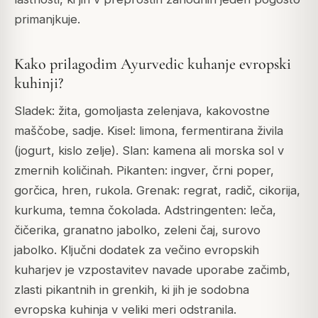
primanjkuje.
Kako prilagodim Ayurvedic kuhanje evropski
kuhinji?
Sladek: žita, gomoljasta zelenjava, kakovostne
maščobe, sadje. Kisel: limona, fermentirana živila
(jogurt, kislo zelje). Slan: kamena ali morska sol v
zmernih količinah. Pikanten: ingver, črni poper,
gorčica, hren, rukola. Grenak: regrat, radič, cikorija,
kurkuma, temna čokolada. Adstringenten: leča,
čičerika, granatno jabolko, zeleni čaj, surovo
jabolko. Ključni dodatek za večino evropskih
kuharjev je vzpostavitev navade uporabe začimb,
zlasti pikantnih in grenkih, ki jih je sodobna
evropska kuhinja v veliki meri odstranila.