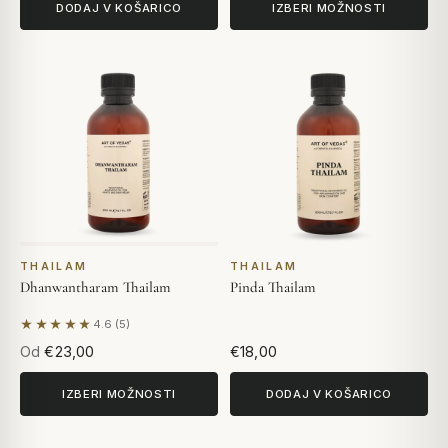
DODAJ V KOŠARICO
IZBERI MOŽNOSTI
THAILAM
THAILAM
Dhanwantharam Thailam
Pinda Thailam
★★★★★
4.6 (5)
Na podlagi 5 mnenj
Od
€23,00
€18,00
IZBERI MOŽNOSTI
DODAJ V KOŠARICO