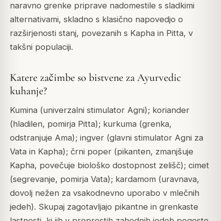
naravno grenke priprave nadomestile s sladkimi
alternativami, skladno s klasično napovedjo o
razširjenosti stanj, povezanih s Kapha in Pitta, v
takšni populaciji.
Katere začimbe so bistvene za Ayurvedic
kuhanje?
Kumina (univerzalni stimulator Agni); koriander
(hladilen, pomirja Pitta); kurkuma (grenka,
odstranjuje Ama); ingver (glavni stimulator Agni za
Vata in Kapha); črni poper (pikanten, zmanjšuje
Kapha, povečuje biološko dostopnost zelišč); cimet
(segrevanje, pomirja Vata); kardamom (uravnava,
dovolj nežen za vsakodnevno uporabo v mlečnih
jedeh). Skupaj zagotavljajo pikantne in grenkaste
lastnosti, ki jih v preprostih zahodnih jedeh pogosto