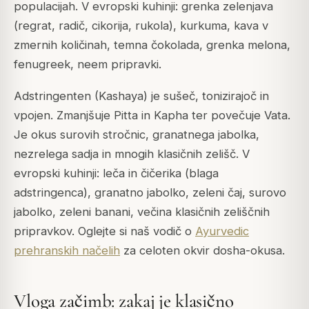
populacijah. V evropski kuhinji: grenka zelenjava
(regrat, radič, cikorija, rukola), kurkuma, kava v
zmernih količinah, temna čokolada, grenka melona,
fenugreek, neem pripravki.
Adstringenten (Kashaya) je sušeč, tonizirajoč in
vpojen. Zmanjšuje Pitta in Kapha ter povečuje Vata.
Je okus surovih stročnic, granatnega jabolka,
nezrelega sadja in mnogih klasičnih zelišč. V
evropski kuhinji: leča in čičerika (blaga
adstringenca), granatno jabolko, zeleni čaj, surovo
jabolko, zeleni banani, večina klasičnih zeliščnih
pripravkov. Oglejte si naš vodič o
Ayurvedic
prehranskih načelih
za celoten okvir dosha-okusa.
Vloga začimb: zakaj je klasično