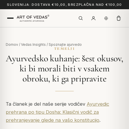
SLOVENIJA: DOSTAVA €10,00, BREZPLAČNA NAD €100,00
Domov
/
Vedas Insights
/
Spoznajte ajurvedo
TEMELJI
Ayurvedsko kuhanje: šest okusov,
ki bi morali biti v vsakem
obroku, ki ga pripravite
Ta članek je del naše serije vodičev
Ayurvedic
prehrana po tipu Dosha: Klasični vodič za
prehranjevanje glede na vašo konstitucijo
.