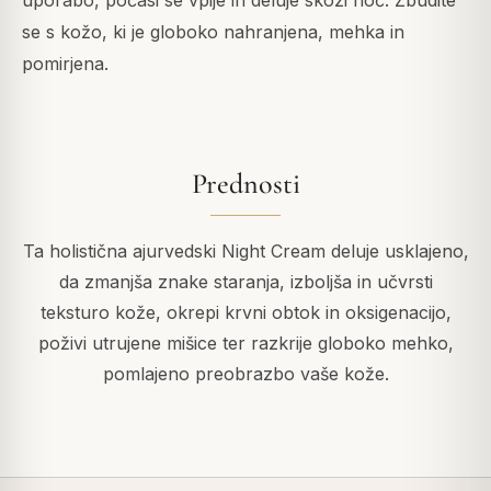
uporabo, počasi se vpije in deluje skozi noč. Zbudite
se s kožo, ki je globoko nahranjena, mehka in
pomirjena.
Prednosti
Ta holistična ajurvedski Night Cream deluje usklajeno,
da zmanjša znake staranja, izboljša in učvrsti
teksturo kože, okrepi krvni obtok in oksigenacijo,
poživi utrujene mišice ter razkrije globoko mehko,
pomlajeno preobrazbo vaše kože.