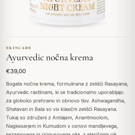
SKINCARE
Ayurvedic nočna krema
€39,00
Bogata nočna krema, formulirana z zelišči Rasayana,
Ayurvedic rastlinami, ki se tradicionalno uporabljajo
za globoko prehrano in obnovo tkiv. Ashwagandha,
Shatavari in Bala so vsi klasični zelišči Rasayana.
Tukaj so združeni z Amlajem, Anantmoolom,
Nagkesarjem in Kumudom v osnovi mandljevega,
sezamovega in ricinusovega olja, z eteričnimi olji