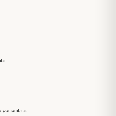
ata
ika pomembna: