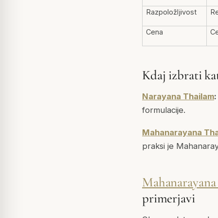
Razpoložljivost
R
Cena
C
Kdaj izbrati ka
Narayana Thailam
:
formulacije.
Mahanarayana Tha
praksi je Mahanaray
Mahanarayan
primerjavi