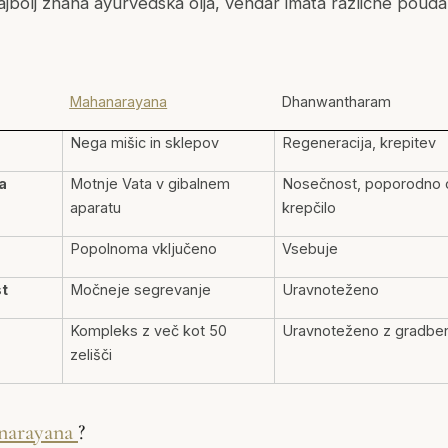
bolj znana ayurvedska olja, vendar imata različne pouda
Mahanarayana
Dhanwantharam
Nega mišic in sklepov
Regeneracija, krepitev
a
Motnje Vata v gibalnem
Nosečnost, poporodno 
aparatu
krepčilo
Popolnoma vključeno
Vsebuje
t
Močneje segrevanje
Uravnoteženo
Kompleks z več kot 50
Uravnoteženo z gradben
zelišči
narayana
?