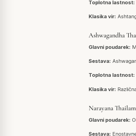
Toplotna lastnost:
Klasika vir:
Ashtang
Ashwagandha Tha
Glavni poudarek:
Mi
Sestava:
Ashwagandh
Toplotna lastnost:
Klasika vir:
Različna
Narayana Thailam
Glavni poudarek:
Os
Sestava:
Enostavnej