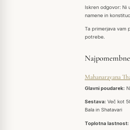
Iskren odgovor: Ni u
namene in konstitucij
Ta primerjava vam p
potrebe.
Najpomembnejš
Mahanarayana Th
Glavni poudarek:
Ne
Sestava:
Več kot 5
Bala in Shatavari
Toplotna lastnost: