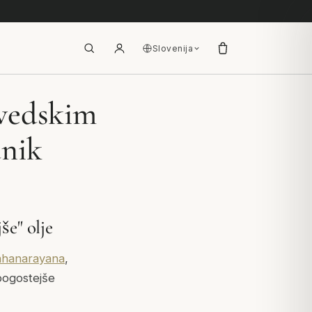
Slovenija
rvedskim
dnik
še" olje
hanarayana
,
pogostejše