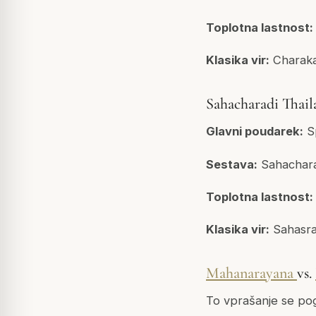
Toplotna lastnost:
Klasika vir:
Charaka
Sahacharadi Thai
Glavni poudarek:
Sp
Sestava:
Sahachara 
Toplotna lastnost:
Klasika vir:
Sahasr
Mahanarayana
vs.
To vprašanje se pog