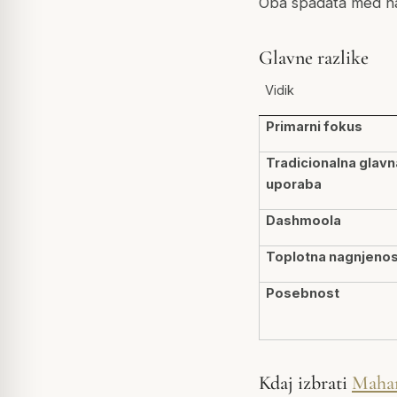
Oba spadata med naj
Glavne razlike
Vidik
Primarni fokus
Tradicionalna glavn
uporaba
Dashmoola
Toplotna nagnjenos
Posebnost
Kdaj izbrati
Maha