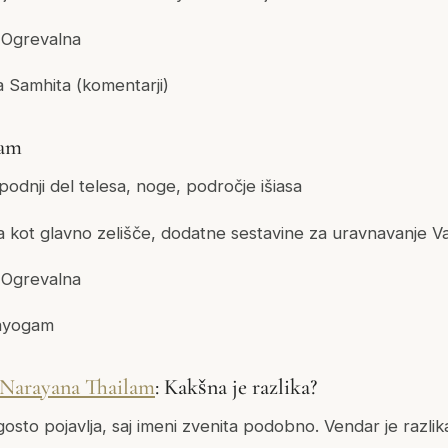
Ogrevalna
 Samhita (komentarji)
lam
odnji del telesa, noge, področje išiasa
kot glavno zelišče, dodatne sestavine za uravnavanje V
Ogrevalna
ayogam
Narayana Thailam
: Kakšna je razlika?
osto pojavlja, saj imeni zvenita podobno. Vendar je razl