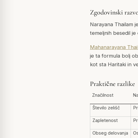
Zgodovinski razvo
Narayana Thailam j
temeljnih besedil je
Mahanarayana Thai
je ta formula bolj o
kot sta Haritaki in ve
Praktične razlike
Značilnost
Na
Število zelišč
Pr
Zapletenost
Pr
Obseg delovanja
O