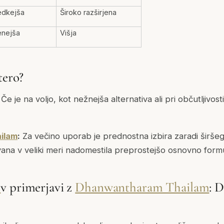
edkejša
Široko razširjena
enejša
Višja
tero?
Če je na voljo, kot nežnejša alternativa ali pri občutljivo
ilam
:
Za večino uporab je prednostna izbira zaradi širšeg
ana v veliki meri nadomestila preprostejšo osnovno form
a
v primerjavi z
Dhanwantharam Thailam
: D