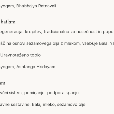
yogam, Bhaishajya Ratnavali
hailam
generacija, krepitev, tradicionalno za nosečnost in po
išč na osnovi sezamovega olja z mlekom, vsebuje Bala, 
Uravnoteženo toplo
yogam, Ashtanga Hridayam
lam
včni sistem, pomirjanje, podpora spanju
vne sestavine: Bala, mleko, sezamovo olje