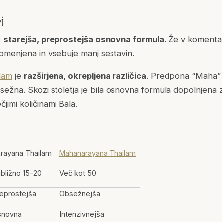
j
e
starejša, preprostejša osnovna formula
. Že v komentar
 omenjena in vsebuje manj sestavin.
lam
je
razširjena, okrepljena različica
. Predpona “Maha” (
bsežna. Skozi stoletja je bila osnovna formula dopolnjena z
čjimi količinami Bala.
rayana Thailam
Mahanarayana Thailam
ibližno 15-20
Več kot 50
eprostejša
Obsežnejša
snovna
Intenzivnejša