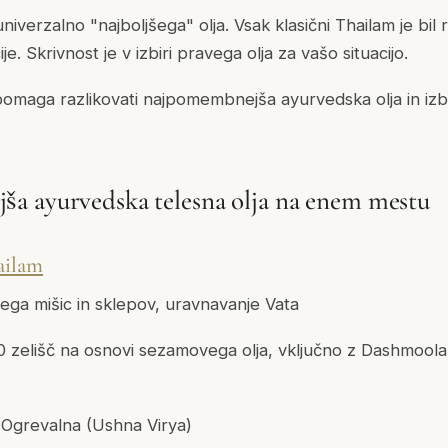
niverzalno "najboljšega" olja. Vsak klasični Thailam je bil
e. Skrivnost je v izbiri pravega olja za vašo situacijo.
omaga razlikovati najpomembnejša ayurvedska olja in izb
a ayurvedska telesna olja na enem mestu
ailam
ga mišic in sklepov, uravnavanje Vata
0 zelišč na osnovi sezamovega olja, vključno z Dashmoo
Ogrevalna (Ushna Virya)