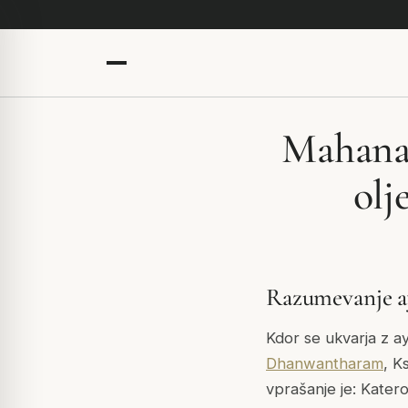
Mahanar
olj
Razumevanje ayu
Kdor se ukvarja z ay
Dhanwantharam
, K
vprašanje je: Katero