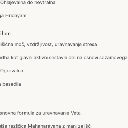
Ohlajevalna do nevtralna
a Hridayam
ilam
šična moč, vzdržljivost, uravnavanje stresa
a kot glavni aktivni sestavni del na osnovi sezamovega 
Ogrevalna
 besedila
novna formula za uravnavanje Vata
ša različica Mahanarayana z manj zelišči