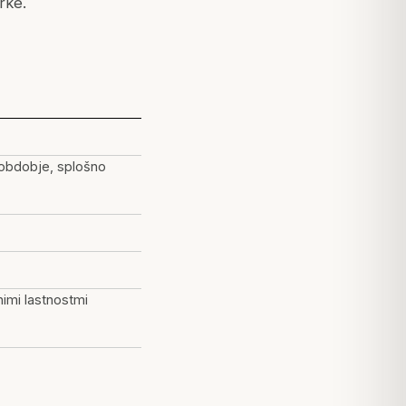
rke.
obdobje, splošno
imi lastnostmi