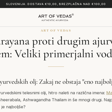
SLOVENIJA: DOSTAVA €10,00, BREZPLAČNA NAD €100,00
ART OF VEDAS
ayana proti drugim aju
em: Veliki primerjalni vo
rvedskih olj: Zakaj ne obstaja "eno najbolj
urvedskimi telesnimi olji, hitro naleti na različna imena:
Ma
sheerabala, Ashwagandha Thailam in še mnogi drugi. Naj
 je najboljše?