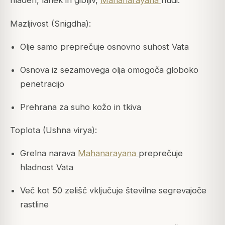
hladen, lahek in gibljiv,
Mahanarayana
nudi:
Mazljivost (Snigdha):
Olje samo preprečuje osnovno suhost Vata
Osnova iz sezamovega olja omogoča globoko
penetracijo
Prehrana za suho kožo in tkiva
Toplota (Ushna virya):
Grelna narava
Mahanarayana
preprečuje
hladnost Vata
Več kot 50 zelišč vključuje številne segrevajoče
rastline