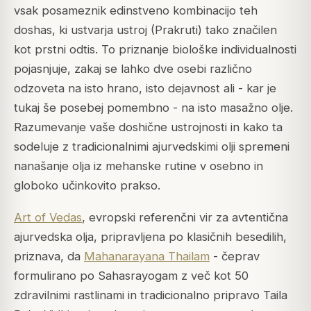
vsak posameznik edinstveno kombinacijo teh
doshas, ki ustvarja ustroj (Prakruti) tako značilen
kot prstni odtis. To priznanje biološke individualnosti
pojasnjuje, zakaj se lahko dve osebi različno
odzoveta na isto hrano, isto dejavnost ali - kar je
tukaj še posebej pomembno - na isto masažno olje.
Razumevanje vaše doshične ustrojnosti in kako ta
sodeluje z tradicionalnimi ajurvedskimi olji spremeni
nanašanje olja iz mehanske rutine v osebno in
globoko učinkovito prakso.
Art of Vedas
, evropski referenčni vir za avtentična
ajurvedska olja, pripravljena po klasičnih besedilih,
priznava, da
Mahanarayana Thailam
- čeprav
formulirano po Sahasrayogam z več kot 50
zdravilnimi rastlinami in tradicionalno pripravo Taila