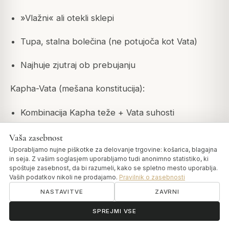
»Vlažni« ali otekli sklepi
Tupa, stalna bolečina (ne potujoča kot Vata)
Najhuje zjutraj ob prebujanju
Kapha-Vata (mešana konstitucija):
Kombinacija Kapha teže + Vata suhosti
Pogosto pri starajočih se sklepih
Vaša zasebnost
Uporabljamo nujne piškotke za delovanje trgovine: košarica, blagajna
Mahanarayana Thailam
lahko naslovi oba vidika
in seja. Z vašim soglasjem uporabljamo tudi anonimno statistiko, ki
spoštuje zasebnost, da bi razumeli, kako se spletno mesto uporablja.
Vaših podatkov nikoli ne prodajamo.
Pravilnik o zasebnosti
Aktivacija in spodbuda:
NASTAVITVE
ZAVRNI
Ko Kapha zastane, potrebuje gibanje
ॐ
Potrebujete pomoč?
SPREJMI VSE