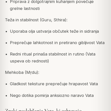
Priprava z dolgotrajnim kuhanjem povečuje
grelne lastnosti
Teža in stabilnost (Guru, Sthira):
Uporaba olja ustvarja občutek teže in sidranja
Preprečuje lahkotnost in pretirano gibljivost Vata
Redni ritual prinaša stabilnost in rutino (Vata
uspeva ob rednosti)
Mehkoba (Mṛdu):
Gladkost teksture preprečuje hrapavost Vata
Nego dotika pomirja anksiozno naravo Vata
Znaki poslabšanja Vata, ki zahtevajo