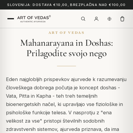
SLOVENIJA: DOSTAVA €10,00, BREZPLAČNA NAD €100,00
ART OF VEDAS
Mahanarayana in Doshas:
Prilagodite svojo nego
Eden najglobljih prispevkov ajurvede k razumevanju
človeškega dobrega počutja je koncept doshas -
Vata, Pitta in Kapha - teh treh temeljnih
bioenergetskih načel, ki upravljajo vse fiziološke in
psihološke funkcije telesa. V nasprotju z "ena
velikost za vse" pristopi številnih sodobnih
zdravstvenih sistemov, ajurveda priznava, da ima