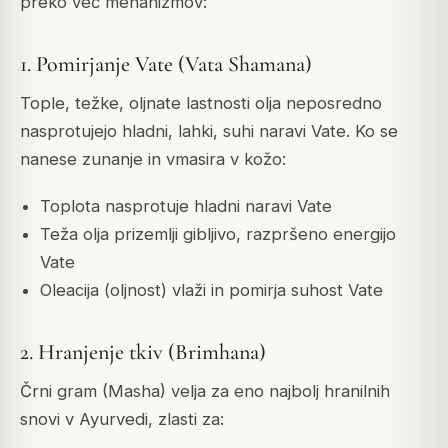
preko več mehanizmov:
1. Pomirjanje Vate (Vata Shamana)
Tople, težke, oljnate lastnosti olja neposredno
nasprotujejo hladni, lahki, suhi naravi Vate. Ko se
nanese zunanje in vmasira v kožo:
Toplota nasprotuje hladni naravi Vate
Teža olja prizemlji gibljivo, razpršeno energijo
Vate
Oleacija (oljnost) vlaži in pomirja suhost Vate
2. Hranjenje tkiv (Brimhana)
Črni gram (Masha) velja za eno najbolj hranilnih
snovi v Ayurvedi, zlasti za: