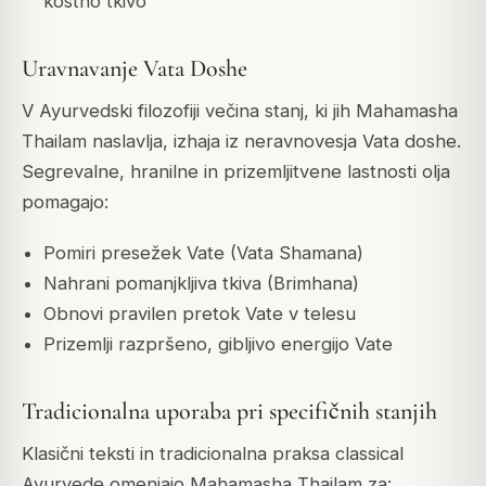
kostno tkivo
Uravnavanje Vata Doshe
V Ayurvedski filozofiji večina stanj, ki jih Mahamasha
Thailam naslavlja, izhaja iz neravnovesja Vata doshe.
Segrevalne, hranilne in prizemljitvene lastnosti olja
pomagajo:
Pomiri presežek Vate (Vata Shamana)
Nahrani pomanjkljiva tkiva (Brimhana)
Obnovi pravilen pretok Vate v telesu
Prizemlji razpršeno, gibljivo energijo Vate
Tradicionalna uporaba pri specifičnih stanjih
Klasični teksti in tradicionalna praksa classical
Ayurvede omenjajo Mahamasha Thailam za: