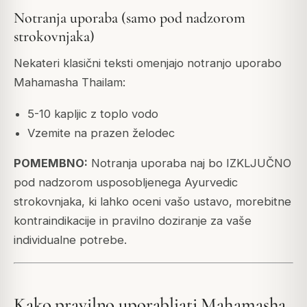
Notranja uporaba (samo pod nadzorom
strokovnjaka)
Nekateri klasični teksti omenjajo notranjo uporabo
Mahamasha Thailam:
5-10 kapljic z toplo vodo
Vzemite na prazen želodec
POMEMBNO:
Notranja uporaba naj bo IZKLJUČNO
pod nadzorom usposobljenega Ayurvedic
strokovnjaka, ki lahko oceni vašo ustavo, morebitne
kontraindikacije in pravilno doziranje za vaše
individualne potrebe.
Kako pravilno uporabljati Mahamasha