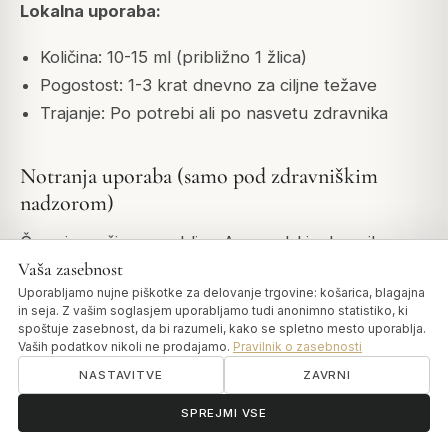
Lokalna uporaba:
Količina: 10-15 ml (približno 1 žlica)
Pogostost: 1-3 krat dnevno za ciljne težave
Trajanje: Po potrebi ali po nasvetu zdravnika
Notranja uporaba (samo pod zdravniškim
nadzorom)
Če priporoči usposobljen Ayurvedski zdravnik:
Vaša zasebnost
Količina: 5-10 kapljic
Uporabljamo nujne piškotke za delovanje trgovine: košarica, blagajna
in seja. Z vašim soglasjem uporabljamo tudi anonimno statistiko, ki
Medij: Zmešano s toplo vodo ali toplim mlekom
spoštuje zasebnost, da bi razumeli, kako se spletno mesto uporablja.
Čas: Običajno na prazen želodec (zjutraj)
Vaših podatkov nikoli ne prodajamo.
Pravilnik o zasebnosti
Pogostost: Enkrat ali dvakrat dnevno, kot je
NASTAVITVE
ZAVRNI
predpisano
ॐ
Potrebujete pomoč?
SPREJMI VSE
Trajanje: Kot je predpisano (običajno 2-4