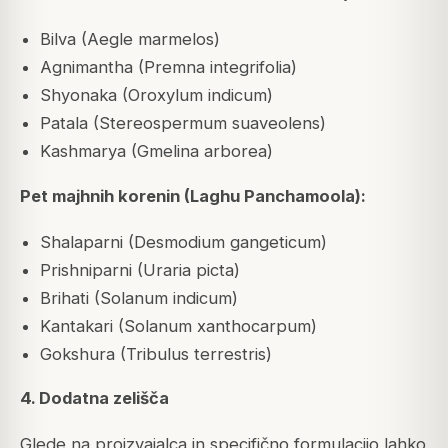
Bilva (Aegle marmelos)
Agnimantha (Premna integrifolia)
Shyonaka (Oroxylum indicum)
Patala (Stereospermum suaveolens)
Kashmarya (Gmelina arborea)
Pet majhnih korenin (Laghu Panchamoola):
Shalaparni (Desmodium gangeticum)
Prishniparni (Uraria picta)
Brihati (Solanum indicum)
Kantakari (Solanum xanthocarpum)
Gokshura (Tribulus terrestris)
4. Dodatna zelišča
Glede na proizvajalca in specifično formulacijo lahko