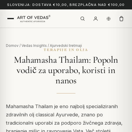
SLOVENIJA: DOSTAVA €10,00, BREZPLAČNA NAD €100,00
Domov
/
Vedas Insights
/
Ajurvedski tretmaji
TERAPIJE IN OLJA
Mahamasha Thailam: Popoln
vodič za uporabo, koristi in
nanos
Mahamasha Thailam je eno najbolj specializiranih
zdravilnih olj classical Ayurvede, znano po
tradicionalni uporabi za podporo živčnega zdravja,
hranjenje mišic in ravnovesje Vata. Več stoletij