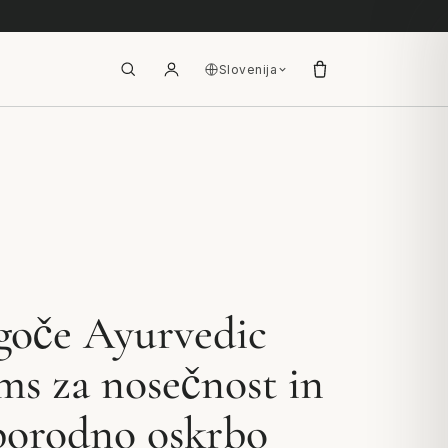
Slovenija
goče Ayurvedic
ms za nosečnost in
porodno oskrbo