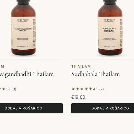
AM
THAILAM
wagandhadhi Thailam
Sudhabala Thailam
★★
★★★★★
5.0 (1)
4.5 (2)
lagi 1 mnenja
Na podlagi 2 mnenj
€19,00
DODAJ V KOŠARICO
DODAJ V KOŠARICO