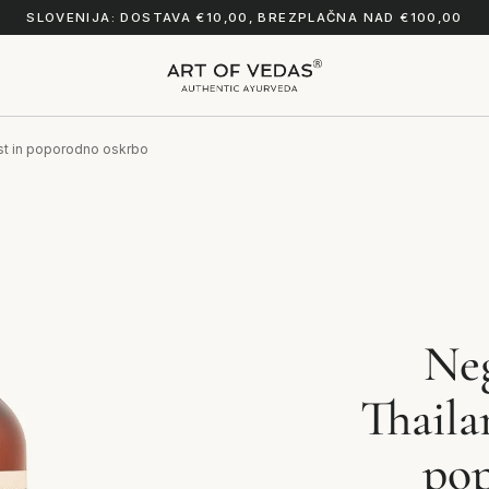
SLOVENIJA: DOSTAVA €10,00, BREZPLAČNA NAD €100,00
st in poporodno oskrbo
Ne
Thaila
po