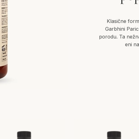
Klasične formu
Garbhini Paric
porodu. Ta nežna
eni na