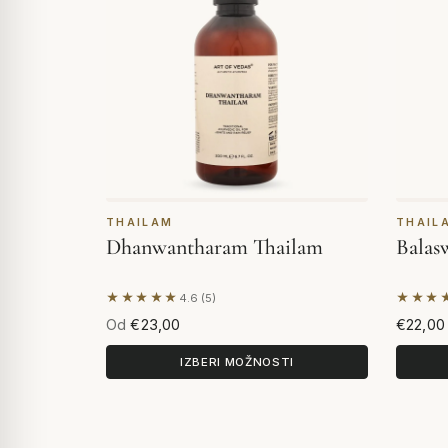
THAILAM
THAIL
Dhanwantharam Thailam
Balas
★★★★★
★★★
4.6 (5)
Na podlagi 5 mnenj
Na pod
Od
€23,00
€22,00
IZBERI MOŽNOSTI